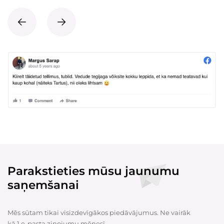
Parakstieties mūsu jaunumu
saņemšanai
Mēs sūtam tikai visizdevīgākos piedāvājumus. Ne vairāk
kā 1 e-pasta ziņojumu mēnesī