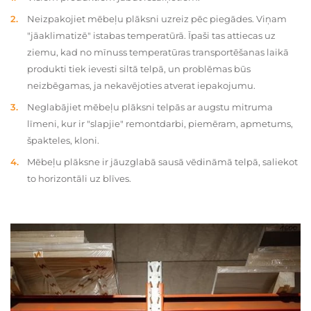
Neizpakojiet mēbeļu plāksni uzreiz pēc piegādes. Viņam
"jāaklimatizē" istabas temperatūrā. Īpaši tas attiecas uz
ziemu, kad no mīnuss temperatūras transportēšanas laikā
produkti tiek ievesti siltā telpā, un problēmas būs
neizbēgamas, ja nekavējoties atverat iepakojumu.
Neglabājiet mēbeļu plāksni telpās ar augstu mitruma
līmeni, kur ir "slapjie" remontdarbi, piemēram, apmetums,
špakteles, kloni.
Mēbeļu plāksne ir jāuzglabā sausā vēdināmā telpā, saliekot
to horizontāli uz blīves.