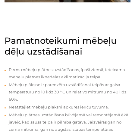
Pamatnoteikumi mēbeļu
dēļu uzstādīšanai
Pirms mēbeļu plātnes uzstādīšanas, īpaši ziemā, ieteicama
mēbeļu plātnes iknedēļas aklimatizācija telpā.
Mēbeļu plāksne ir paredzēta uzstādīšanai telpās ar gaisa
temperatūru no 10 līdz 30 ° C un relatīvo mitrumu no 40 līdz
60%.
Neatstājiet mēbeļu plāksni apkures ierīču tuvumā.
Mēbeļu plātnes uzstādīšana būvējamā vai remontējamā ēkā
jāveic, kad sausā telpa ir pilnībā gatava. Jāizvairās gan no
zema mitruma, gan no augstas istabas temperatūras.