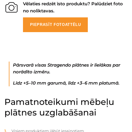
Vēlaties redzēt īsto produktu? Palūdziet foto
no noliktavas.
PIEPRASĪT FOTOATTĒLU
Pārsvarā visas Stragendo plātnes ir lielākas par
norādīto izmēru.
Līdz +5–10 mm garumā, līdz +3–6 mm platumā.
Pamatnoteikumi mēbeļu
plātnes uzglabāšanai
Visiem produktiem jābūt iesaiņotiem.