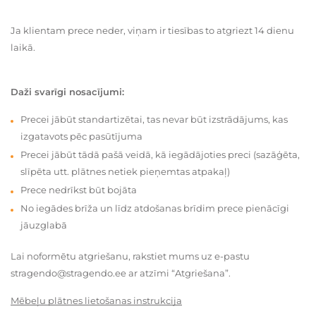
Ja klientam prece neder, viņam ir tiesības to atgriezt 14 dienu
laikā.
Daži svarīgi nosacījumi:
Precei jābūt standartizētai, tas nevar būt izstrādājums, kas
izgatavots pēc pasūtījuma
Precei jābūt tādā pašā veidā, kā iegādājoties preci (sazāģēta,
slīpēta utt. plātnes netiek pieņemtas atpakaļ)
Prece nedrīkst būt bojāta
No iegādes brīža un līdz atdošanas brīdim prece pienācīgi
jāuzglabā
Lai noformētu atgriešanu, rakstiet mums uz e-pastu
stragendo@stragendo.ee ar atzīmi “Atgriešana”.
Mēbeļu plātnes lietošanas instrukcija