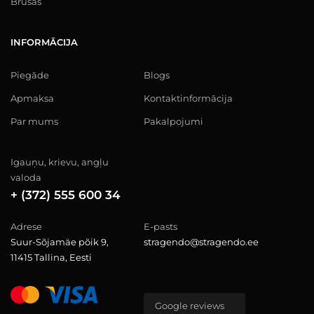
Brusas
INFORMĀCIJA
Piegāde
Blogs
Apmaksa
Kontaktinformācija
Par mums
Pakalpojumi
Igauņu, krievu, angļu
valoda
+ (372) 555 600 34
Adrese
E-pasts
Suur-Sõjamäe põik 9,
stragendo@stragendo.ee
11415 Tallina, Eesti
Google reviews