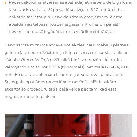
Pēc iepakojuma atvēršanas apstrādājiet mēbeļu dēļu galus ar
laku, vasku vai eļļu. Šī procedūra aizņem 5-10 minūtes, bet
nākotnē tas ietaupīs jūs no daudzām problēmām. Ziemā
apsildāmās telpās ir ļoti zems gaisa mitrums, un parasti
neviens netraucē iegādāties un uzstādīt mitrinātājus.
Gandrīz visa mitruma atdeve notiek tieši caur mēbeļu plātnes
galiem (apmēram 75%), un, ja telpa ir sausa un karsta, plāksne
sāk plaisāt malās. Tajā pašā laikā bieži var novērot faktu, ka
vairoga vidū mitrums ir 10% (ti, normāls), bet malās - 5-6%, kas
noteikti radīs problēmas deformācijas veidā. vai plaisāšana.
Sejas gala apstrādes procedūra to novērsīs. Mēs iesakām
atkārtot šo procedūru tādā pašā veidā pēc tam, kad esat
nogriezis mēbeļu plāksni.