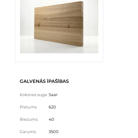
GALVENĀS ĪPAŠĪBAS
Koksnes suga
Saar
Platums
620
Biezums
40
Garums
3500