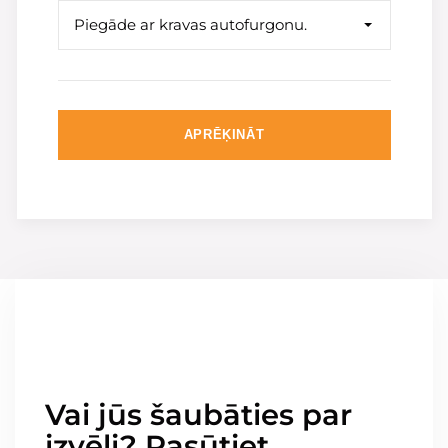
Piegāde ar kravas autofurgonu.
APRĒĶINĀT
Vai jūs šaubāties par
izvēli? Pasūtiet