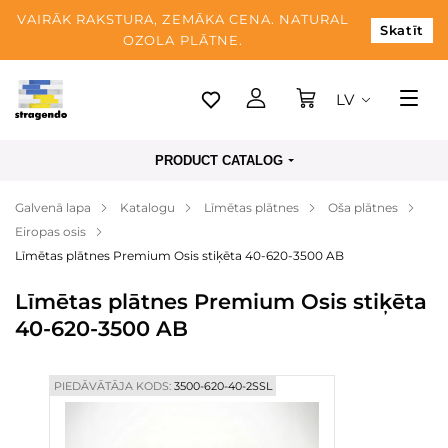
VAIRĀK RAKSTURA, ZEMĀKA CENA. NATURAL
Skatīt
OZOLA PLĀTNE.
LV
Tallina
PRODUCT CATALOG
Piegāde
Galvenā lapa
Katalogu
Līmētas plātnes
Oša plātnes
Apmaksa
Eiropas osis
Par mums
Līmētas plātnes Premium Osis stiķēta 40-620-3500 AB
Blogs
Līmētas plātnes Premium Osis stiķēta
40-620-3500 AB
Kontaktinformācija
PIEDĀVĀTĀJA KODS:
3500-620-40-2SSL