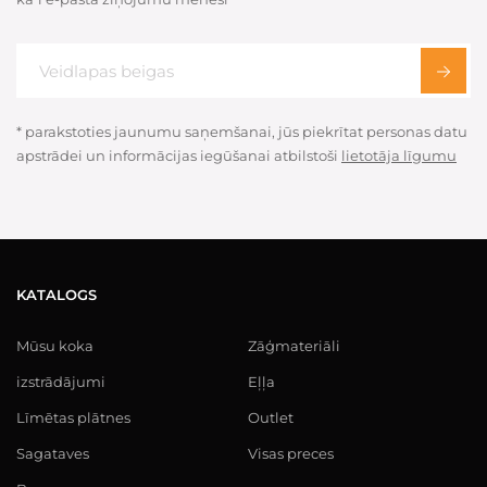
* parakstoties jaunumu saņemšanai, jūs piekrītat personas datu
apstrādei un informācijas iegūšanai atbilstoši
lietotāja līgumu
KATALOGS
Mūsu koka
Zāģmateriāli
izstrādājumi
Eļļa
Līmētas plātnes
Outlet
Sagataves
Visas preces