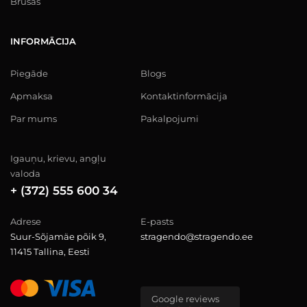
Brusas
INFORMĀCIJA
Piegāde
Blogs
Apmaksa
Kontaktinformācija
Par mums
Pakalpojumi
Igauņu, krievu, angļu
valoda
+ (372) 555 600 34
Adrese
E-pasts
Suur-Sõjamäe põik 9,
stragendo@stragendo.ee
11415 Tallina, Eesti
Google reviews