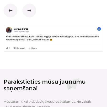
Parakstieties mūsu jaunumu
saņemšanai
Mēs sūtam tikai visizdevīgākos piedāvājumus. Ne vairāk
kā 1 e-pasta ziņojumu mēnesī