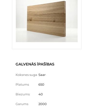
GALVENĀS ĪPAŠĪBAS
Koksnes suga
Saar
Platums
650
Biezums
40
Garums
2000