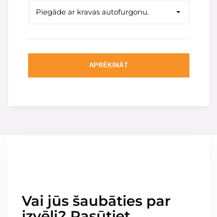
Piegāde ar kravas autofurgonu.
APRĒĶINĀT
Vai jūs šaubāties par
izvēli? Pasūtiet