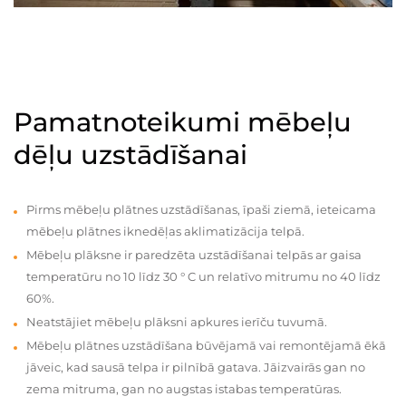
Pamatnoteikumi mēbeļu
dēļu uzstādīšanai
Pirms mēbeļu plātnes uzstādīšanas, īpaši ziemā, ieteicama
mēbeļu plātnes iknedēļas aklimatizācija telpā.
Mēbeļu plāksne ir paredzēta uzstādīšanai telpās ar gaisa
temperatūru no 10 līdz 30 ° C un relatīvo mitrumu no 40 līdz
60%.
Neatstājiet mēbeļu plāksni apkures ierīču tuvumā.
Mēbeļu plātnes uzstādīšana būvējamā vai remontējamā ēkā
jāveic, kad sausā telpa ir pilnībā gatava. Jāizvairās gan no
zema mitruma, gan no augstas istabas temperatūras.