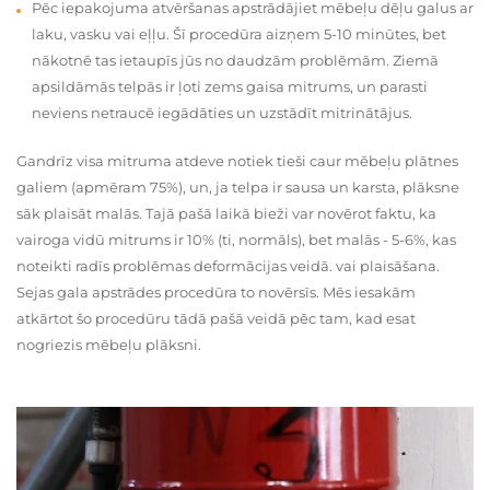
Pēc iepakojuma atvēršanas apstrādājiet mēbeļu dēļu galus ar
laku, vasku vai eļļu. Šī procedūra aizņem 5-10 minūtes, bet
nākotnē tas ietaupīs jūs no daudzām problēmām. Ziemā
apsildāmās telpās ir ļoti zems gaisa mitrums, un parasti
neviens netraucē iegādāties un uzstādīt mitrinātājus.
Gandrīz visa mitruma atdeve notiek tieši caur mēbeļu plātnes
galiem (apmēram 75%), un, ja telpa ir sausa un karsta, plāksne
sāk plaisāt malās. Tajā pašā laikā bieži var novērot faktu, ka
vairoga vidū mitrums ir 10% (ti, normāls), bet malās - 5-6%, kas
noteikti radīs problēmas deformācijas veidā. vai plaisāšana.
Sejas gala apstrādes procedūra to novērsīs. Mēs iesakām
atkārtot šo procedūru tādā pašā veidā pēc tam, kad esat
nogriezis mēbeļu plāksni.