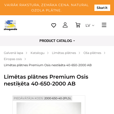
VAIRĀK RAKSTURA, ZEMĀKA CENA. NATURAL
Skatīt
OZOLA PLĀTNE.
LV
Tallina
PRODUCT CATALOG
Piegāde
Galvenā lapa
Katalogu
Līmētas plātnes
Oša plātnes
Apmaksa
Eiropas osis
Par mums
Līmētas plātnes Premium Osis nestiķēta 40-650-2000 AB
Blogs
Līmētas plātnes Premium Osis
nestiķēta 40-650-2000 AB
Kontaktinformācija
PIEDĀVĀTĀJA KODS:
2000-650-40-2PLSL