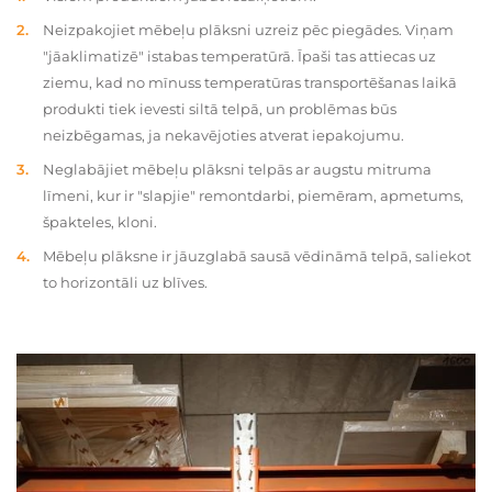
Neizpakojiet mēbeļu plāksni uzreiz pēc piegādes. Viņam
"jāaklimatizē" istabas temperatūrā. Īpaši tas attiecas uz
ziemu, kad no mīnuss temperatūras transportēšanas laikā
produkti tiek ievesti siltā telpā, un problēmas būs
neizbēgamas, ja nekavējoties atverat iepakojumu.
Neglabājiet mēbeļu plāksni telpās ar augstu mitruma
līmeni, kur ir "slapjie" remontdarbi, piemēram, apmetums,
špakteles, kloni.
Mēbeļu plāksne ir jāuzglabā sausā vēdināmā telpā, saliekot
to horizontāli uz blīves.