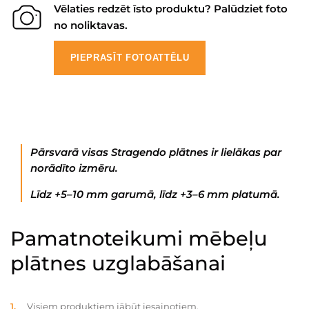
Vēlaties redzēt īsto produktu? Palūdziet foto
no noliktavas.
PIEPRASĪT FOTOATTĒLU
Pārsvarā visas Stragendo plātnes ir lielākas par
norādīto izmēru.
Līdz +5–10 mm garumā, līdz +3–6 mm platumā.
Pamatnoteikumi mēbeļu
plātnes uzglabāšanai
Visiem produktiem jābūt iesaiņotiem.