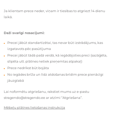
Ja klientam prece neder, viņam ir tiesības to atgriezt 14 dienu
laikā.
Daži svarīgi nosacījumi:
Precei jābūt standartizētai, tas nevar būt izstrādājums, kas
izgatavots pēc pasūtījuma
Precei jābūt tādā pašā veidā, kā iegādājoties preci (sazāģēta,
slīpēta utt. plātnes netiek pieņemtas atpakaļ)
Prece nedrīkst būt bojāta
No iegādes brīža un līdz atdošanas brīdim prece pienācīgi
jāuzglabā
Lai noformētu atgriešanu, rakstiet mums uz e-pastu
stragendo@stragendo.ee ar atzīmi “Atgriešana”.
Mēbeļu plātnes lietošanas instrukcija