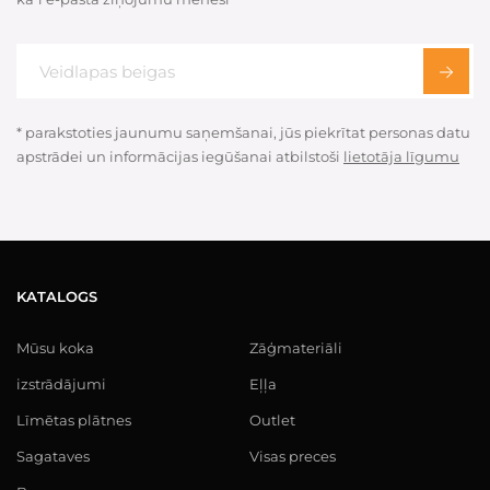
* parakstoties jaunumu saņemšanai, jūs piekrītat personas datu
apstrādei un informācijas iegūšanai atbilstoši
lietotāja līgumu
KATALOGS
Mūsu koka
Zāģmateriāli
izstrādājumi
Eļļa
Līmētas plātnes
Outlet
Sagataves
Visas preces