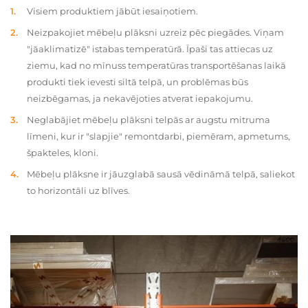
Visiem produktiem jābūt iesaiņotiem.
Neizpakojiet mēbeļu plāksni uzreiz pēc piegādes. Viņam
"jāaklimatizē" istabas temperatūrā. Īpaši tas attiecas uz
ziemu, kad no mīnuss temperatūras transportēšanas laikā
produkti tiek ievesti siltā telpā, un problēmas būs
neizbēgamas, ja nekavējoties atverat iepakojumu.
Neglabājiet mēbeļu plāksni telpās ar augstu mitruma
līmeni, kur ir "slapjie" remontdarbi, piemēram, apmetums,
špakteles, kloni.
Mēbeļu plāksne ir jāuzglabā sausā vēdināmā telpā, saliekot
to horizontāli uz blīves.