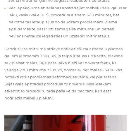
zema mitruma, gan no augstas istabas temperatūras.
Pēc iepakojuma atvēršanas apstrādājiet mēbeļu dēļu galus ar
laku, vasku vai eļļu. Šī procedūra aizņem 5-10 minūtes, bet
nākotnē tas ietaupīs jūs no daudzām problēmām. Ziemā
apsildāmās telpās ir ļoti zems gaisa mitrums, un parasti
neviens netraucē iegādāties un uzstādīt mitrinātājus.
Gandrīz visa mitruma atdeve notiek tieši caur mēbeļu plātnes
galiem (apmēram 75%), un, ja telpa ir sausa un karsta, plāksne
sāk plaisāt malās. Tajā pašā laikā bieži var novērot faktu, ka
vairoga vidū mitrums ir 10% (ti, normāls), bet malās - 5-6%, kas
noteikti radīs problēmas deformācijas veidā. vai plaisāšana.
Sejas gala apstrādes procedūra to novērsīs. Mēs iesakām
atkārtot šo procedūru tādā pašā veidā pēc tam, kad esat
nogriezis mēbeļu plāksni.