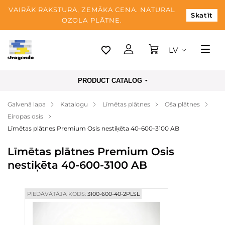
VAIRĀK RAKSTURA, ZEMĀKA CENA. NATURAL
Skatīt
OZOLA PLĀTNE.
LV
Tallina
PRODUCT CATALOG
Piegāde
Galvenā lapa
Katalogu
Līmētas plātnes
Oša plātnes
Apmaksa
Eiropas osis
Par mums
Līmētas plātnes Premium Osis nestiķēta 40-600-3100 AB
Blogs
Līmētas plātnes Premium Osis
nestiķēta 40-600-3100 AB
Kontaktinformācija
PIEDĀVĀTĀJA KODS:
3100-600-40-2PLSL