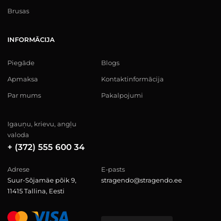
Brusas
INFORMĀCIJA
Piegāde
Blogs
Apmaksa
Kontaktinformācija
Par mums
Pakalpojumi
Igauņu, krievu, angļu
valoda
+ (372) 555 600 34
Adrese
E-pasts
Suur-Sõjamäe põik 9,
stragendo@stragendo.ee
11415 Tallina, Eesti