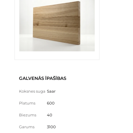
GALVENĀS ĪPAŠĪBAS
Koksnes suga
Saar
Platums
600
Biezums
40
Garums
3100