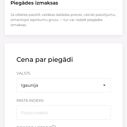
Piegādes izmaksas
Ja vēlaties pasūtīt vairākas dažādas preces, veiciet pasūtījumu,
izmantojot iepirkumu grozu — tur var redzēt piegādes
izmaksas.
Cena par piegādi
VALSTS
Igaunija
PASTA INDEKS