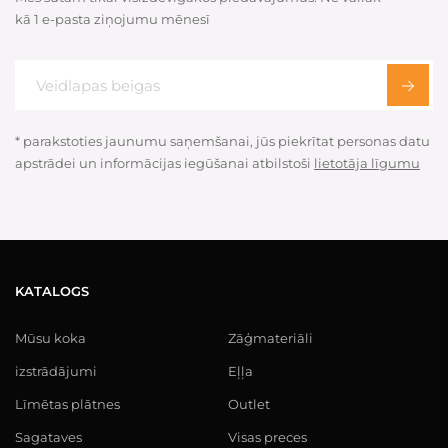
kā 1 e-pasta ziņojumu mēnesī
* parakstoties jaunumu saņemšanai, jūs piekrītat personas datu
apstrādei un informācijas iegūšanai atbilstoši
lietotāja līgumu
KATALOGS
Mūsu koka
Zāģmateriāli
izstrādājumi
Eļļa
Līmētas plātnes
Outlet
Sagataves
Visas preces