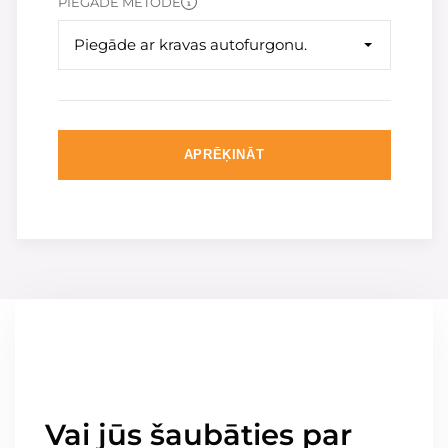
PIEGĀDE METODE
Piegāde ar kravas autofurgonu.
APRĒĶINĀT
Vai jūs šaubāties par