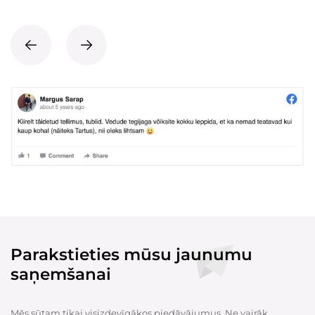
Parakstieties mūsu jaunumu
saņemšanai
Mēs sūtam tikai visizdevīgākos piedāvājumus. Ne vairāk