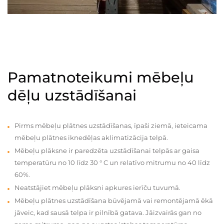
Pamatnoteikumi mēbeļu
dēļu uzstādīšanai
Pirms mēbeļu plātnes uzstādīšanas, īpaši ziemā, ieteicama
mēbeļu plātnes iknedēļas aklimatizācija telpā.
Mēbeļu plāksne ir paredzēta uzstādīšanai telpās ar gaisa
temperatūru no 10 līdz 30 ° C un relatīvo mitrumu no 40 līdz
60%.
Neatstājiet mēbeļu plāksni apkures ierīču tuvumā.
Mēbeļu plātnes uzstādīšana būvējamā vai remontējamā ēkā
jāveic, kad sausā telpa ir pilnībā gatava. Jāizvairās gan no