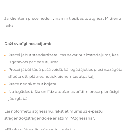
Ja klientam prece neder, viņam ir tiesības to atgriezt 14 dienu
laikā.
Daži svarīgi nosacījumi:
Precei jābūt standartizētai, tas nevar būt izstrādājums, kas
izgatavots pēc pasūtījuma
Precei jābūt tādā pašā veidā, kā iegādājoties preci (sazāģēta,
slīpēta utt. plātnes netiek pieņemtas atpakaļ)
Prece nedrīkst būt bojāta
No iegādes brīža un līdz atdošanas brīdim prece pienācīgi
jāuzglabā
Lai noformētu atgriešanu, rakstiet mums uz e-pastu
stragendo@stragendo.ee ar atzīmi “Atgriešana”.
Mēbeļu plātnes lietošanas instrukcija