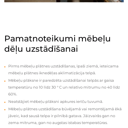
Pamatnoteikumi mēbeļu
dēļu uzstādīšanai
Pirms mēbeļu plātnes uzstādīšanas, īpaši ziemā, ieteicama
mēbeļu plātnes iknedēļas aklimatizācija telpā.
Mēbeļu plāksne ir paredzēta uzstādīšanai telpās ar gaisa
temperatūru no 10 līdz 30 ° C un relatīvo mitrumu no 40 līdz
60%.
Neatstājiet mēbeļu plāksni apkures ierīču tuvumā.
Mēbeļu plātnes uzstādīšana būvējamā vai remontējamā ēkā
jāveic, kad sausā telpa ir pilnībā gatava. Jāizvairās gan no
zema mitruma, gan no augstas istabas temperatūras.