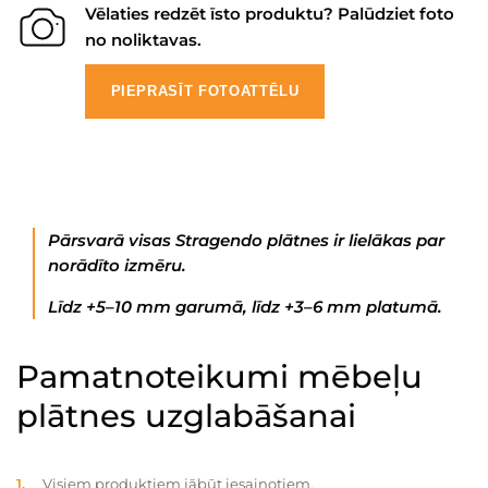
Vēlaties redzēt īsto produktu? Palūdziet foto
no noliktavas.
PIEPRASĪT FOTOATTĒLU
Pārsvarā visas Stragendo plātnes ir lielākas par
norādīto izmēru.
Līdz +5–10 mm garumā, līdz +3–6 mm platumā.
Pamatnoteikumi mēbeļu
plātnes uzglabāšanai
Visiem produktiem jābūt iesaiņotiem.