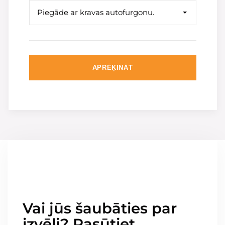
Piegāde ar kravas autofurgonu.
APRĒĶINĀT
Vai jūs šaubāties par
izvēli? Pasūtiet