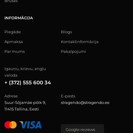
Brusas
INFORMĀCIJA
Piegāde
Blogs
Apmaksa
Kontaktinformācija
Par mums
Pakalpojumi
Igauņu, krievu, angļu
valoda
+ (372) 555 600 34
Adrese
E-pasts
Suur-Sõjamäe põik 9,
stragendo@stragendo.ee
11415 Tallina, Eesti
Google reviews