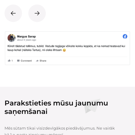
Parakstieties mūsu jaunumu
saņemšanai
Mēs sūtam tikai visizdevīgākos piedāvājumus. Ne vairāk
kā 1 e-pasta ziņojumu mēnesī