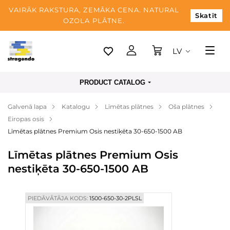
VAIRĀK RAKSTURA, ZEMĀKA CENA. NATURAL
Skatīt
OZOLA PLĀTNE.
LV
Tallina
PRODUCT CATALOG
Piegāde
Galvenā lapa
Katalogu
Līmētas plātnes
Oša plātnes
Apmaksa
Eiropas osis
Par mums
Līmētas plātnes Premium Osis nestiķēta 30-650-1500 AB
Blogs
Līmētas plātnes Premium Osis
nestiķēta 30-650-1500 AB
Kontaktinformācija
PIEDĀVĀTĀJA KODS:
1500-650-30-2PLSL