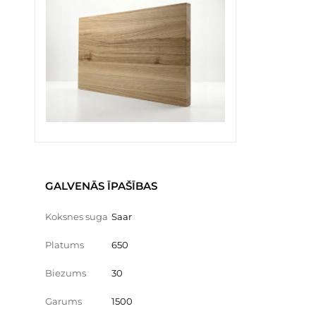
GALVENĀS ĪPAŠĪBAS
Koksnes suga
Saar
Platums
650
Biezums
30
Garums
1500