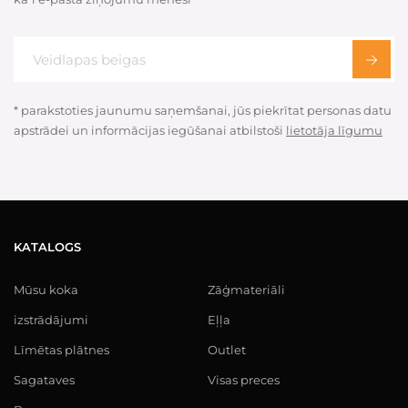
* parakstoties jaunumu saņemšanai, jūs piekrītat personas datu
apstrādei un informācijas iegūšanai atbilstoši
lietotāja līgumu
KATALOGS
Mūsu koka
Zāģmateriāli
izstrādājumi
Eļļa
Līmētas plātnes
Outlet
Sagataves
Visas preces