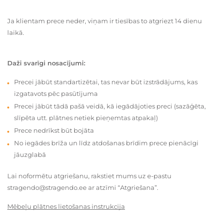
Ja klientam prece neder, viņam ir tiesības to atgriezt 14 dienu
laikā.
Daži svarīgi nosacījumi:
Precei jābūt standartizētai, tas nevar būt izstrādājums, kas
izgatavots pēc pasūtījuma
Precei jābūt tādā pašā veidā, kā iegādājoties preci (sazāģēta,
slīpēta utt. plātnes netiek pieņemtas atpakaļ)
Prece nedrīkst būt bojāta
No iegādes brīža un līdz atdošanas brīdim prece pienācīgi
jāuzglabā
Lai noformētu atgriešanu, rakstiet mums uz e-pastu
stragendo@stragendo.ee ar atzīmi “Atgriešana”.
Mēbeļu plātnes lietošanas instrukcija