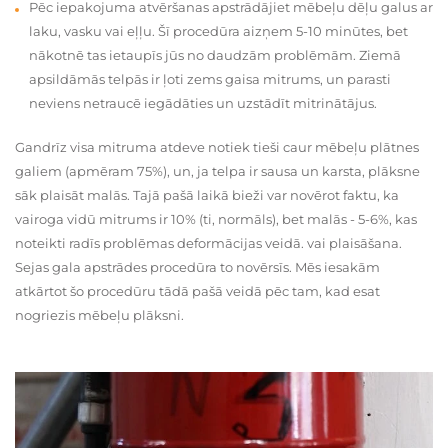
Pēc iepakojuma atvēršanas apstrādājiet mēbeļu dēļu galus ar
laku, vasku vai eļļu. Šī procedūra aizņem 5-10 minūtes, bet
nākotnē tas ietaupīs jūs no daudzām problēmām. Ziemā
apsildāmās telpās ir ļoti zems gaisa mitrums, un parasti
neviens netraucē iegādāties un uzstādīt mitrinātājus.
Gandrīz visa mitruma atdeve notiek tieši caur mēbeļu plātnes
galiem (apmēram 75%), un, ja telpa ir sausa un karsta, plāksne
sāk plaisāt malās. Tajā pašā laikā bieži var novērot faktu, ka
vairoga vidū mitrums ir 10% (ti, normāls), bet malās - 5-6%, kas
noteikti radīs problēmas deformācijas veidā. vai plaisāšana.
Sejas gala apstrādes procedūra to novērsīs. Mēs iesakām
atkārtot šo procedūru tādā pašā veidā pēc tam, kad esat
nogriezis mēbeļu plāksni.