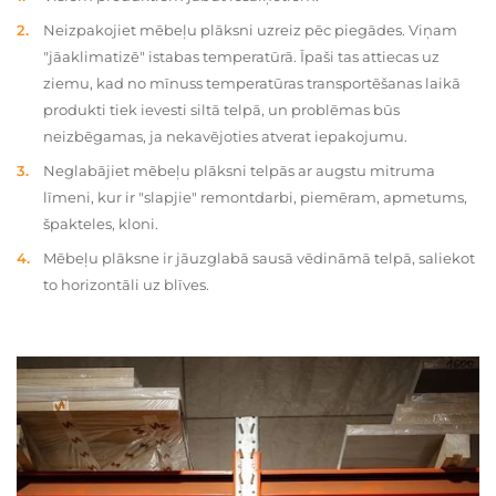
Neizpakojiet mēbeļu plāksni uzreiz pēc piegādes. Viņam
"jāaklimatizē" istabas temperatūrā. Īpaši tas attiecas uz
ziemu, kad no mīnuss temperatūras transportēšanas laikā
produkti tiek ievesti siltā telpā, un problēmas būs
neizbēgamas, ja nekavējoties atverat iepakojumu.
Neglabājiet mēbeļu plāksni telpās ar augstu mitruma
līmeni, kur ir "slapjie" remontdarbi, piemēram, apmetums,
špakteles, kloni.
Mēbeļu plāksne ir jāuzglabā sausā vēdināmā telpā, saliekot
to horizontāli uz blīves.