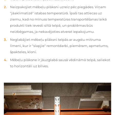
Neizpakojiet mēbeļu plāksni uzreiz pēc piegādes. Viņam
"jāaklimatizē" istabas temperatūrā. Īpaši tas attiecas uz
ziemu, kad no mīnuss temperatūras transportēšanas laikā
produkti tiek ievesti siltā telpā, un problēmas būs
neizbēgamas, ja nekavējoties atverat iepakojumu.
Neglabājiet mēbeļu plāksni telpās ar augstu mitruma
līmeni, kur ir "slapjie" remontdarbi, piemēram, apmetums,
špakteles, kloni.
Mēbeļu plāksne ir jāuzglabā sausā vēdināmā telpā, saliekot
to horizontāli uz blīves.