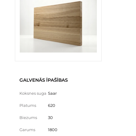
GALVENĀS ĪPAŠĪBAS
Koksnes suga
Saar
Platums
620
Biezums
30
Garums
1800