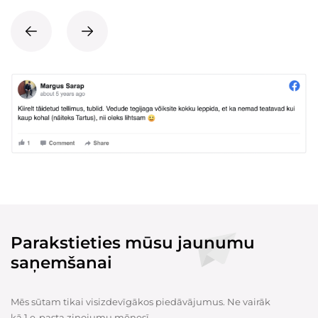
Parakstieties mūsu jaunumu
saņemšanai
Mēs sūtam tikai visizdevīgākos piedāvājumus. Ne vairāk
kā 1 e-pasta ziņojumu mēnesī