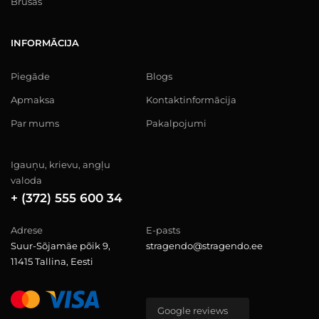
Brusas
INFORMĀCIJA
Piegāde
Blogs
Apmaksa
Kontaktinformācija
Par mums
Pakalpojumi
Igauņu, krievu, angļu
valoda
+ (372) 555 600 34
Adrese
E-pasts
Suur-Sõjamäe põik 9,
stragendo@stragendo.ee
11415 Tallina, Eesti
Google reviews