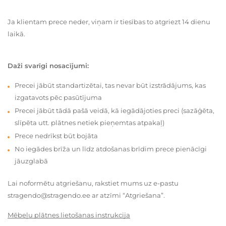
Ja klientam prece neder, viņam ir tiesības to atgriezt 14 dienu
laikā.
Daži svarīgi nosacījumi:
Precei jābūt standartizētai, tas nevar būt izstrādājums, kas
izgatavots pēc pasūtījuma
Precei jābūt tādā pašā veidā, kā iegādājoties preci (sazāģēta,
slīpēta utt. plātnes netiek pieņemtas atpakaļ)
Prece nedrīkst būt bojāta
No iegādes brīža un līdz atdošanas brīdim prece pienācīgi
jāuzglabā
Lai noformētu atgriešanu, rakstiet mums uz e-pastu
stragendo@stragendo.ee ar atzīmi “Atgriešana”.
Mēbeļu plātnes lietošanas instrukcija