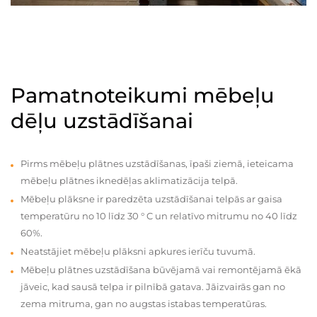
Pamatnoteikumi mēbeļu
dēļu uzstādīšanai
Pirms mēbeļu plātnes uzstādīšanas, īpaši ziemā, ieteicama
mēbeļu plātnes iknedēļas aklimatizācija telpā.
Mēbeļu plāksne ir paredzēta uzstādīšanai telpās ar gaisa
temperatūru no 10 līdz 30 ° C un relatīvo mitrumu no 40 līdz
60%.
Neatstājiet mēbeļu plāksni apkures ierīču tuvumā.
Mēbeļu plātnes uzstādīšana būvējamā vai remontējamā ēkā
jāveic, kad sausā telpa ir pilnībā gatava. Jāizvairās gan no
zema mitruma, gan no augstas istabas temperatūras.