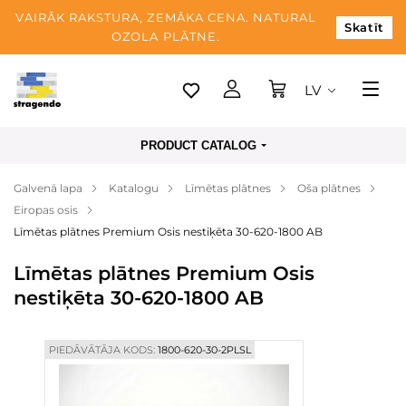
VAIRĀK RAKSTURA, ZEMĀKA CENA. NATURAL
Skatīt
OZOLA PLĀTNE.
LV
Tallina
PRODUCT CATALOG
Piegāde
Galvenā lapa
Katalogu
Līmētas plātnes
Oša plātnes
Apmaksa
Eiropas osis
Par mums
Līmētas plātnes Premium Osis nestiķēta 30-620-1800 AB
Blogs
Līmētas plātnes Premium Osis
nestiķēta 30-620-1800 AB
Kontaktinformācija
PIEDĀVĀTĀJA KODS:
1800-620-30-2PLSL