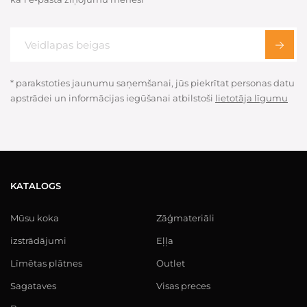
* parakstoties jaunumu saņemšanai, jūs piekrītat personas datu
apstrādei un informācijas iegūšanai atbilstoši
lietotāja līgumu
KATALOGS
Mūsu koka
Zāģmateriāli
izstrādājumi
Eļļa
Līmētas plātnes
Outlet
Sagataves
Visas preces