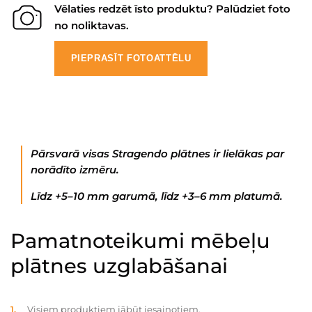
Vēlaties redzēt īsto produktu? Palūdziet foto
no noliktavas.
PIEPRASĪT FOTOATTĒLU
Pārsvarā visas Stragendo plātnes ir lielākas par
norādīto izmēru.
Līdz +5–10 mm garumā, līdz +3–6 mm platumā.
Pamatnoteikumi mēbeļu
plātnes uzglabāšanai
Visiem produktiem jābūt iesaiņotiem.