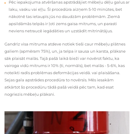
Pēc iepakojuma atvēršanas apstrādājiet mēbeļu dēļu galus ar
laku, vasku vai eļļu. Šī procedūra aizņem 5-10 minūtes, bet
nākotnē tas ietaupīs jūs no daudzām problēmām. Ziemā
apsildāmās telpās ir ļoti zems gaisa mitrums, un parasti
neviens netraucē iegādāties un uzstādīt mitrinātājus.
Gandrīz visa mitruma atdeve notiek tieši caur mēbeļu plātnes
galiem (apmēram 75%), un, ja telpa ir sausa un karsta, plāksne
sāk plaisāt malās. Tajā pašā laikā bieži var novērot faktu, ka
vairoga vidū mitrums ir 10% (ti, normāls), bet malās - 5-6%, kas
noteikti radīs problēmas deformācijas veidā. vai plaisāšana.
Sejas gala apstrādes procedūra to novērsīs. Mēs iesakām
atkārtot šo procedūru tādā pašā veidā pēc tam, kad esat
nogriezis mēbeļu plāksni.