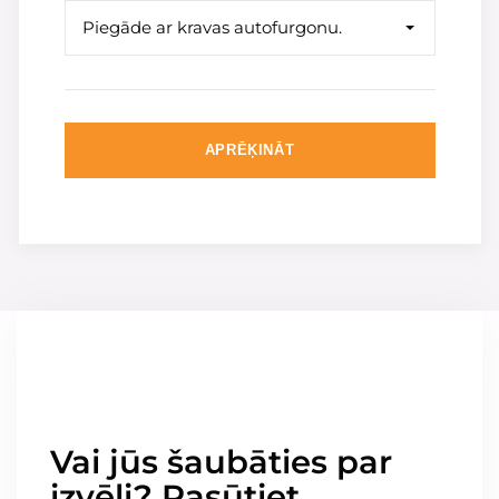
Piegāde ar kravas autofurgonu.
APRĒĶINĀT
Vai jūs šaubāties par
izvēli? Pasūtiet