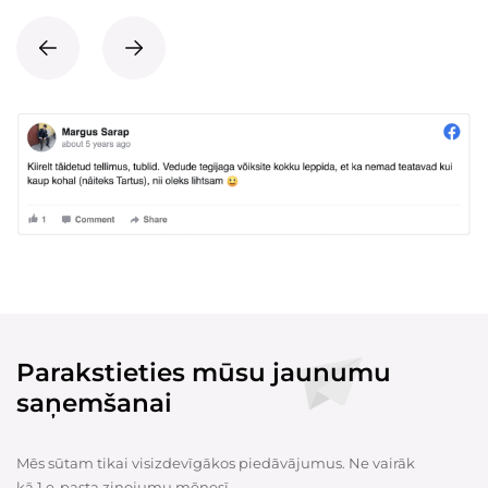
Parakstieties mūsu jaunumu
saņemšanai
Mēs sūtam tikai visizdevīgākos piedāvājumus. Ne vairāk
kā 1 e-pasta ziņojumu mēnesī