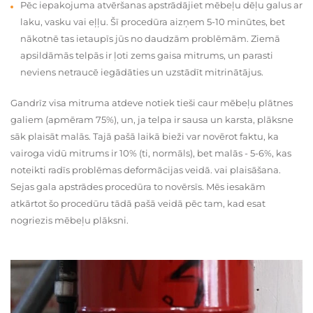
Pēc iepakojuma atvēršanas apstrādājiet mēbeļu dēļu galus ar
laku, vasku vai eļļu. Šī procedūra aizņem 5-10 minūtes, bet
nākotnē tas ietaupīs jūs no daudzām problēmām. Ziemā
apsildāmās telpās ir ļoti zems gaisa mitrums, un parasti
neviens netraucē iegādāties un uzstādīt mitrinātājus.
Gandrīz visa mitruma atdeve notiek tieši caur mēbeļu plātnes
galiem (apmēram 75%), un, ja telpa ir sausa un karsta, plāksne
sāk plaisāt malās. Tajā pašā laikā bieži var novērot faktu, ka
vairoga vidū mitrums ir 10% (ti, normāls), bet malās - 5-6%, kas
noteikti radīs problēmas deformācijas veidā. vai plaisāšana.
Sejas gala apstrādes procedūra to novērsīs. Mēs iesakām
atkārtot šo procedūru tādā pašā veidā pēc tam, kad esat
nogriezis mēbeļu plāksni.