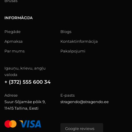
Brusas
INFORMĀCIJA
Piegāde
Blogs
Apmaksa
Kontaktinformācija
Par mums
Pakalpojumi
Igauņu, krievu, angļu
valoda
+ (372) 555 600 34
Adrese
E-pasts
Suur-Sõjamäe põik 9,
stragendo@stragendo.ee
11415 Tallina, Eesti
Google reviews