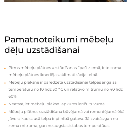
Pamatnoteikumi mēbeļu
dēļu uzstādīšanai
Pirms mēbeļu plātnes uzstādīšanas, īpaši ziemā, ieteicama
mēbeļu plātnes iknedēļas aklimatizācija telpā.
Mēbeļu plāksne ir paredzēta uzstādīšanai telpās ar gaisa
temperatūru no 10 līdz 30 ° C un relatīvo mitrumu no 40 līdz
60%.
Neatstājiet mēbeļu plāksni apkures ierīču tuvumā.
Mēbeļu plātnes uzstādīšana būvējamā vai remontējamā ēkā
jāveic, kad sausā telpa ir pilnībā gatava. Jāizvairās gan no
zema mitruma, gan no augstas istabas temperatūras.