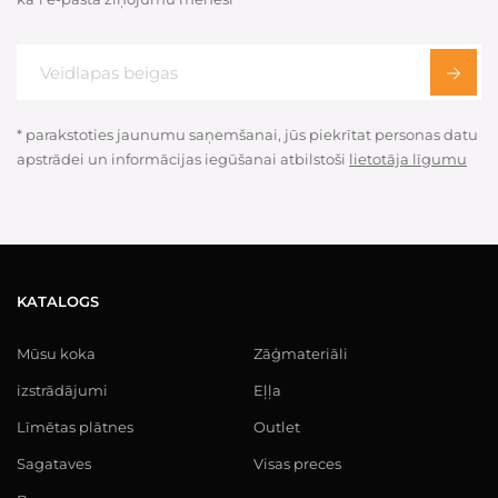
* parakstoties jaunumu saņemšanai, jūs piekrītat personas datu
apstrādei un informācijas iegūšanai atbilstoši
lietotāja līgumu
KATALOGS
Mūsu koka
Zāģmateriāli
izstrādājumi
Eļļa
Līmētas plātnes
Outlet
Sagataves
Visas preces