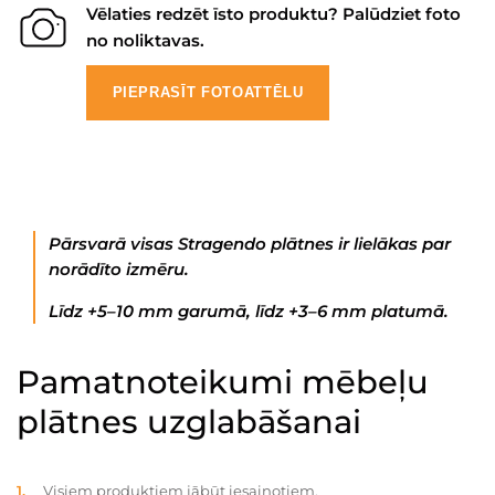
Vēlaties redzēt īsto produktu? Palūdziet foto
no noliktavas.
PIEPRASĪT FOTOATTĒLU
Pārsvarā visas Stragendo plātnes ir lielākas par
norādīto izmēru.
Līdz +5–10 mm garumā, līdz +3–6 mm platumā.
Pamatnoteikumi mēbeļu
plātnes uzglabāšanai
Visiem produktiem jābūt iesaiņotiem.