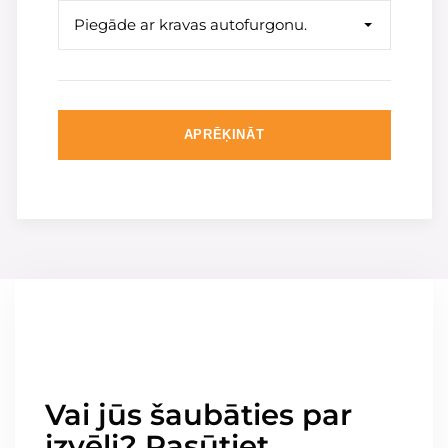
Piegāde ar kravas autofurgonu.
APRĒĶINĀT
Vai jūs šaubāties par
izvēli? Pasūtiet