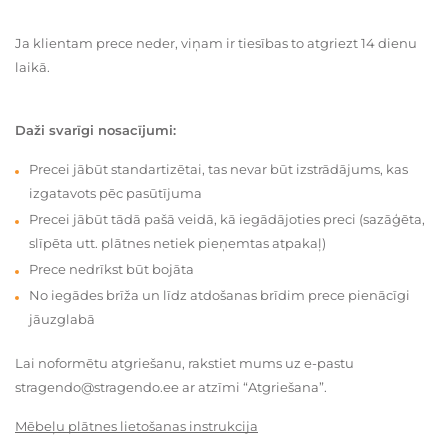
Ja klientam prece neder, viņam ir tiesības to atgriezt 14 dienu
laikā.
Daži svarīgi nosacījumi:
Precei jābūt standartizētai, tas nevar būt izstrādājums, kas
izgatavots pēc pasūtījuma
Precei jābūt tādā pašā veidā, kā iegādājoties preci (sazāģēta,
slīpēta utt. plātnes netiek pieņemtas atpakaļ)
Prece nedrīkst būt bojāta
No iegādes brīža un līdz atdošanas brīdim prece pienācīgi
jāuzglabā
Lai noformētu atgriešanu, rakstiet mums uz e-pastu
stragendo@stragendo.ee ar atzīmi “Atgriešana”.
Mēbeļu plātnes lietošanas instrukcija