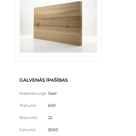
GALVENĀS ĪPAŠĪBAS
Koksnes suga
Saar
Platums
600
Biezums
22
Garums
3000