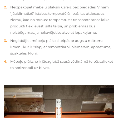
Neizpakojiet mēbeļu plāksni uzreiz pēc piegādes. Viņam
"jāaklimatizē" istabas temperatūrā. Īpaši tas attiecas uz
ziemu, kad no mīnuss temperatūras transportēšanas laikā
produkti tiek ievesti siltā telpā, un problēmas būs
neizbēgamas, ja nekavējoties atverat iepakojumu.
Neglabājiet mēbeļu plāksni telpās ar augstu mitruma
līmeni, kur ir "slapjie" remontdarbi, piemēram, apmetums,
špakteles, kloni.
Mēbeļu plāksne ir jāuzglabā sausā vēdināmā telpā, saliekot
to horizontāli uz blīves.