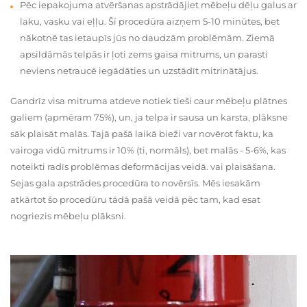
Pēc iepakojuma atvēršanas apstrādājiet mēbeļu dēļu galus ar
laku, vasku vai eļļu. Šī procedūra aizņem 5-10 minūtes, bet
nākotnē tas ietaupīs jūs no daudzām problēmām. Ziemā
apsildāmās telpās ir ļoti zems gaisa mitrums, un parasti
neviens netraucē iegādāties un uzstādīt mitrinātājus.
Gandrīz visa mitruma atdeve notiek tieši caur mēbeļu plātnes
galiem (apmēram 75%), un, ja telpa ir sausa un karsta, plāksne
sāk plaisāt malās. Tajā pašā laikā bieži var novērot faktu, ka
vairoga vidū mitrums ir 10% (ti, normāls), bet malās - 5-6%, kas
noteikti radīs problēmas deformācijas veidā. vai plaisāšana.
Sejas gala apstrādes procedūra to novērsīs. Mēs iesakām
atkārtot šo procedūru tādā pašā veidā pēc tam, kad esat
nogriezis mēbeļu plāksni.