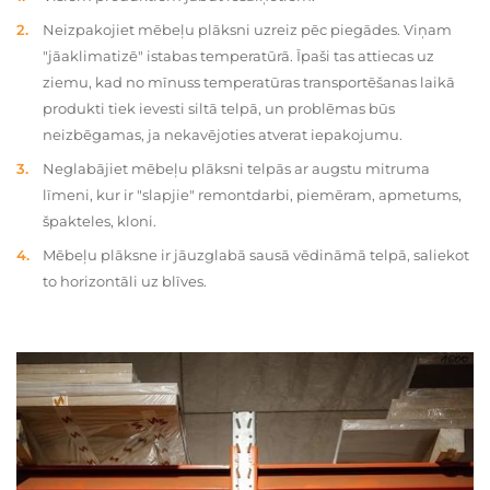
Neizpakojiet mēbeļu plāksni uzreiz pēc piegādes. Viņam
"jāaklimatizē" istabas temperatūrā. Īpaši tas attiecas uz
ziemu, kad no mīnuss temperatūras transportēšanas laikā
produkti tiek ievesti siltā telpā, un problēmas būs
neizbēgamas, ja nekavējoties atverat iepakojumu.
Neglabājiet mēbeļu plāksni telpās ar augstu mitruma
līmeni, kur ir "slapjie" remontdarbi, piemēram, apmetums,
špakteles, kloni.
Mēbeļu plāksne ir jāuzglabā sausā vēdināmā telpā, saliekot
to horizontāli uz blīves.