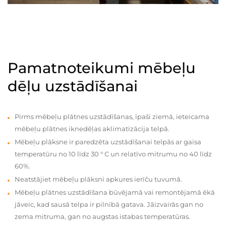
Pamatnoteikumi mēbeļu
dēļu uzstādīšanai
Pirms mēbeļu plātnes uzstādīšanas, īpaši ziemā, ieteicama
mēbeļu plātnes iknedēļas aklimatizācija telpā.
Mēbeļu plāksne ir paredzēta uzstādīšanai telpās ar gaisa
temperatūru no 10 līdz 30 ° C un relatīvo mitrumu no 40 līdz
60%.
Neatstājiet mēbeļu plāksni apkures ierīču tuvumā.
Mēbeļu plātnes uzstādīšana būvējamā vai remontējamā ēkā
jāveic, kad sausā telpa ir pilnībā gatava. Jāizvairās gan no
zema mitruma, gan no augstas istabas temperatūras.