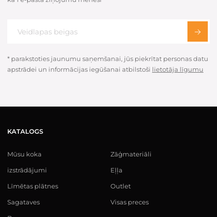
* parakstoties jaunumu saņemšanai, jūs piekrītat personas datu
apstrādei un informācijas iegūšanai atbilstoši
lietotāja līgumu
KATALOGS
Mūsu koka
Zāģmateriāli
izstrādājumi
Eļļa
Līmētas plātnes
Outlet
Sagataves
Visas preces