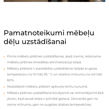
Pamatnoteikumi mēbeļu
dēļu uzstādīšanai
Pirms mēbeļu plātnes uzstādīšanas, īpaši ziemā, ieteicama
mēbeļu plātnes iknedēļas aklimatizācija telpā.
Mēbeļu plāksne ir paredzēta uzstādīšanai telpās ar gaisa
temperatūru no 10 līdz 30 ° C un relatīvo mitrumu no 40 līdz
60%.
Neatstājiet mēbeļu plāksni apkures ierīču tuvumā.
Mēbeļu plātnes uzstādīšana būvējamā vai remontējamā ēkā
jāveic, kad sausā telpa ir pilnībā gatava. Jāizvairās gan no
zema mitruma, gan no augstas istabas temperatūras.