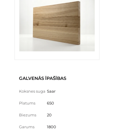
GALVENĀS ĪPAŠĪBAS
Koksnes suga
Saar
Platums
650
Biezums
20
Garums
1800