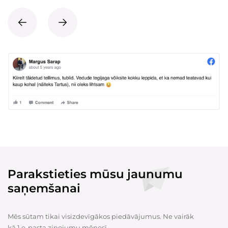
Parakstieties mūsu jaunumu
saņemšanai
Mēs sūtam tikai visizdevīgākos piedāvājumus. Ne vairāk
kā 1 e-pasta ziņojumu mēnesī