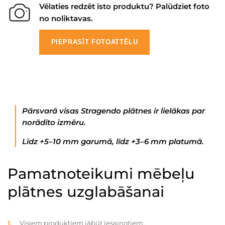
Vēlaties redzēt īsto produktu? Palūdziet foto
no noliktavas.
PIEPRASĪT FOTOATTĒLU
Pārsvarā visas Stragendo plātnes ir lielākas par
norādīto izmēru.
Līdz +5–10 mm garumā, līdz +3–6 mm platumā.
Pamatnoteikumi mēbeļu
plātnes uzglabāšanai
Visiem produktiem jābūt iesaiņotiem.