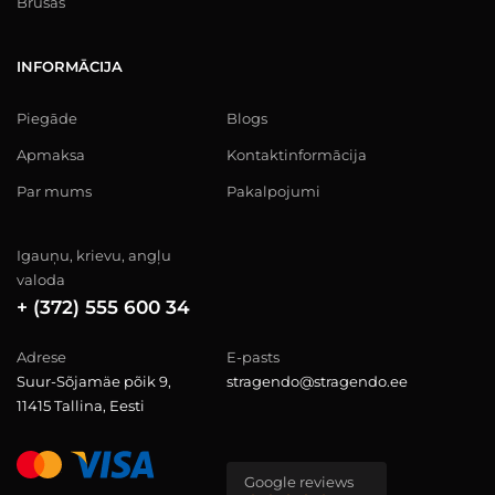
Brusas
INFORMĀCIJA
Piegāde
Blogs
Apmaksa
Kontaktinformācija
Par mums
Pakalpojumi
Igauņu, krievu, angļu
valoda
+ (372) 555 600 34
Adrese
E-pasts
Suur-Sõjamäe põik 9,
stragendo@stragendo.ee
11415 Tallina, Eesti
Google reviews