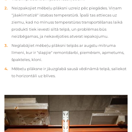
Neizpakojiet mēbeļu plāksni uzreiz pēc piegādes. Viņam
"jāaklimatizē" istabas temperatūrā. Īpaši tas attiecas uz
ziemu, kad no mīnuss temperatūras transportēšanas laikā
produkti tiek ievesti siltā telpā, un problēmas būs
neizbēgamas, ja nekavējoties atverat iepakojumu.
Neglabājiet mēbeļu plāksni telpās ar augstu mitruma
līmeni, kur ir "slapjie" remontdarbi, piemēram, apmetums,
špakteles, kloni.
Mēbeļu plāksne ir jāuzglabā sausā vēdināmā telpā, saliekot
to horizontāli uz blīves.