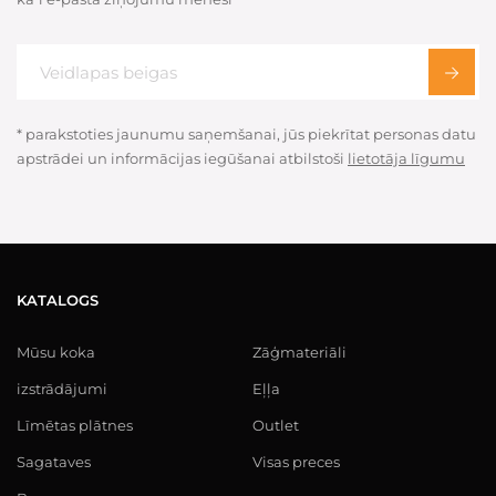
* parakstoties jaunumu saņemšanai, jūs piekrītat personas datu
apstrādei un informācijas iegūšanai atbilstoši
lietotāja līgumu
KATALOGS
Mūsu koka
Zāģmateriāli
izstrādājumi
Eļļa
Līmētas plātnes
Outlet
Sagataves
Visas preces