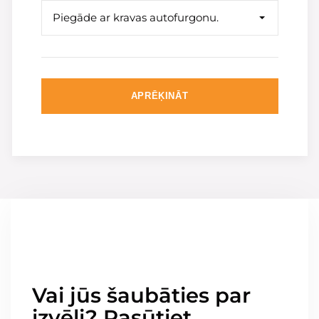
Piegāde ar kravas autofurgonu.
APRĒĶINĀT
Vai jūs šaubāties par
izvēli? Pasūtiet