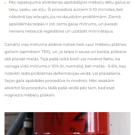
Pēc iepakojuma atvēršanas apstrādājiet mēbeļu dēļu galus ar
laku, vasku vai eļļu. Šī procedūra aizņem 5-10 minūtes, bet
nākotnē tas ietaupīs jūs no daudzām problēmām. Ziemā
apsildāmās telpās ir ļoti zems gaisa mitrums, un parasti
neviens netraucē iegādāties un uzstādīt mitrinātājus.
Gandrīz visa mitruma atdeve notiek tieši caur mēbeļu plātnes
galiem (apmēram 75%), un, ja telpa ir sausa un karsta, plāksne
sāk plaisāt malās. Tajā pašā laikā bieži var novērot faktu, ka
vairoga vidū mitrums ir 10% (ti, normāls), bet malās - 5-6%, kas
noteikti radīs problēmas deformācijas veidā. vai plaisāšana.
Sejas gala apstrādes procedūra to novērsīs. Mēs iesakām
atkārtot šo procedūru tādā pašā veidā pēc tam, kad esat
nogriezis mēbeļu plāksni.