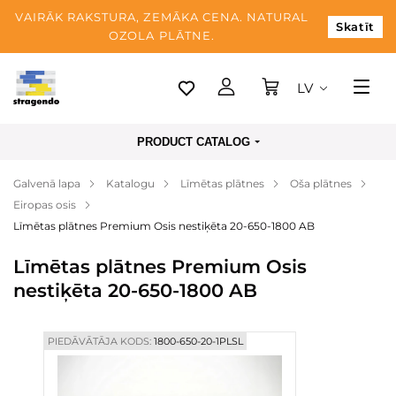
VAIRĀK RAKSTURA, ZEMĀKA CENA. NATURAL
Skatīt
OZOLA PLĀTNE.
LV
Tallina
PRODUCT CATALOG
Piegāde
Galvenā lapa
Katalogu
Līmētas plātnes
Oša plātnes
Apmaksa
Eiropas osis
Par mums
Līmētas plātnes Premium Osis nestiķēta 20-650-1800 AB
Blogs
Līmētas plātnes Premium Osis
nestiķēta 20-650-1800 AB
Kontaktinformācija
PIEDĀVĀTĀJA KODS:
1800-650-20-1PLSL