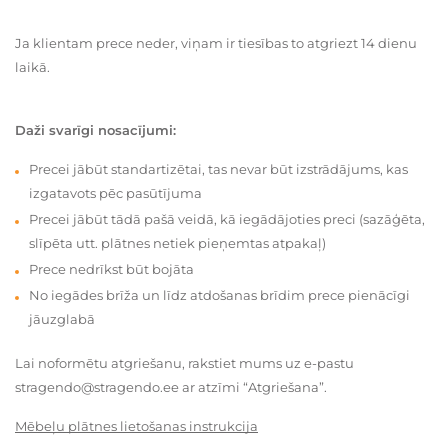
Ja klientam prece neder, viņam ir tiesības to atgriezt 14 dienu
laikā.
Daži svarīgi nosacījumi:
Precei jābūt standartizētai, tas nevar būt izstrādājums, kas
izgatavots pēc pasūtījuma
Precei jābūt tādā pašā veidā, kā iegādājoties preci (sazāģēta,
slīpēta utt. plātnes netiek pieņemtas atpakaļ)
Prece nedrīkst būt bojāta
No iegādes brīža un līdz atdošanas brīdim prece pienācīgi
jāuzglabā
Lai noformētu atgriešanu, rakstiet mums uz e-pastu
stragendo@stragendo.ee ar atzīmi “Atgriešana”.
Mēbeļu plātnes lietošanas instrukcija