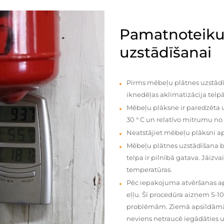
Pamatnoteiku
uzstādīšanai
Pirms mēbeļu plātnes uzstādī
iknedēļas aklimatizācija telpā
Mēbeļu plāksne ir paredzēta u
30 ° C un relatīvo mitrumu no
Neatstājiet mēbeļu plāksni a
Mēbeļu plātnes uzstādīšana 
telpa ir pilnībā gatava. Jāiz
temperatūras.
Pēc iepakojuma atvēršanas aps
eļļu. Šī procedūra aizņem 5-1
problēmām. Ziemā apsildāmās 
neviens netraucē iegādāties u