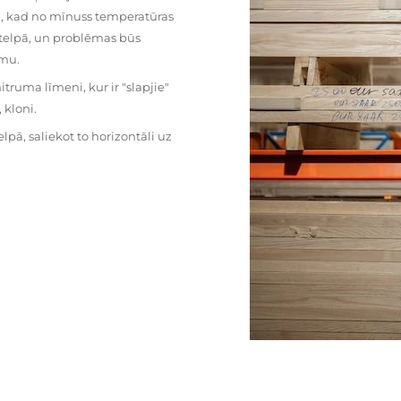
mu, kad no mīnuss temperatūras
ā telpā, un problēmas būs
umu.
ruma līmeni, kur ir "slapjie"
kloni.
pā, saliekot to horizontāli uz