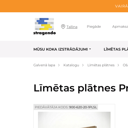
VAIRĀ
Piegāde
Apmaks
Tallina
MŪSU KOKA IZSTRĀDĀJUMI
LĪMĒTAS PL
Galvenā lapa
Katalogu
Līmētas plātnes
Oš
Līmētas plātnes P
PIEDĀVĀTĀJA KODS:
900-620-20-1PLSL