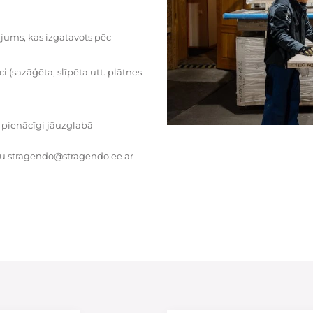
dājums, kas izgatavots pēc
i (sazāģēta, slīpēta utt. plātnes
 pienācīgi jāuzglabā
tu stragendo@stragendo.ee ar