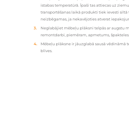
istabas temperatūrā. Īpaši tas attiecas uz zie
transportēšanas laikā produkti tiek ievesti silt
neizbēgamas, ja nekavējoties atverat iepakoj
Neglabājiet mēbeļu plāksni telpās ar augstu mit
remontdarbi, piemēram, apmetums, špakteles, 
Mēbeļu plāksne ir jāuzglabā sausā vēdināmā tel
blīves.