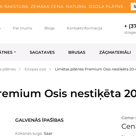
K RAKSTURA, ZEMĀKA CENA. NATURAL OZOLA PLĀTNE.
S
+ (3
a
Par mums
Blogs
Kontaktinformācija
strag
ĀTNES
SAGATAVES
BRUSAS
ZĀĢMATERIĀLI
a plātnes
Eiropas osis
Līmētas plātnes Premium Osis nestiķēta 20
remium Osis nestiķēta 2
Cena: 
GALVENĀS ĪPAŠĪBAS
Cen
Koksnes suga
Saar