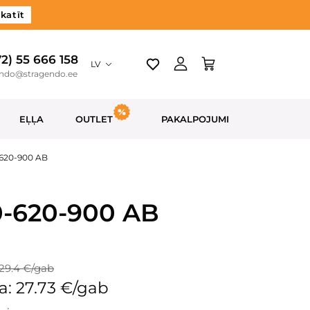
katīt
72) 55 666 158
LV
endo@stragendo.ee
EĻĻA
OUTLET
PAKALPOJUMI
-620-900 AB
0-620-900 AB
29.4 €/gab
a: 27.73 €/gab