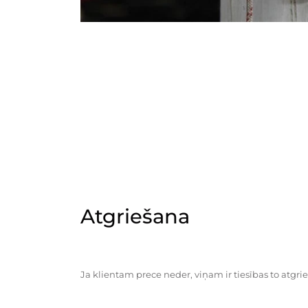
Atgriešana
Ja klientam prece neder, viņam ir tiesības to atgrie