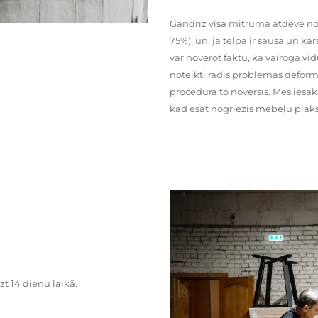
Gandrīz visa mitruma atdeve no
75%), un, ja telpa ir sausa un ka
var novērot faktu, ka vairoga vid
noteikti radīs problēmas deformā
procedūra to novērsīs. Mēs iesa
kad esat nogriezis mēbeļu plāks
zt 14 dienu laikā.