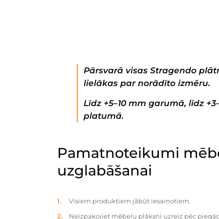
Pārsvarā visas Stragendo plātn
lielākas par norādīto izmēru.
Līdz +5–10 mm garumā, līdz +
platumā.
Pamatnoteikumi mēbe
uzglabāšanai
Visiem produktiem jābūt iesaiņotiem.
Neizpakojiet mēbeļu plāksni uzreiz pēc piegād