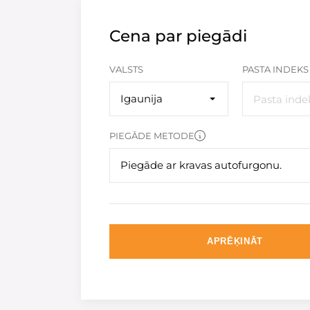
Cena par piegādi
VALSTS
PASTA INDEKS
Igaunija
PIEGĀDE METODE
Piegāde ar kravas autofurgonu.
APRĒĶINĀT