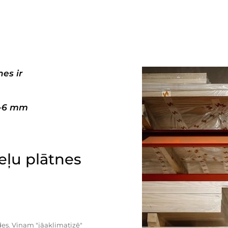
es ir
3–6 mm
ļu plātnes
es. Viņam "jāaklimatizē"