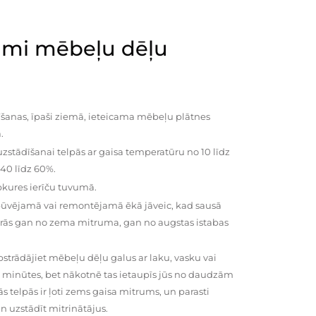
mi mēbeļu dēļu
šanas, īpaši ziemā, ieteicama mēbeļu plātnes
.
zstādīšanai telpās ar gaisa temperatūru no 10 līdz
 40 līdz 60%.
pkures ierīču tuvumā.
būvējamā vai remontējamā ēkā jāveic, kad sausā
vairās gan no zema mitruma, gan no augstas istabas
trādājiet mēbeļu dēļu galus ar laku, vasku vai
0 minūtes, bet nākotnē tas ietaupīs jūs no daudzām
telpās ir ļoti zems gaisa mitrums, un parasti
n uzstādīt mitrinātājus.