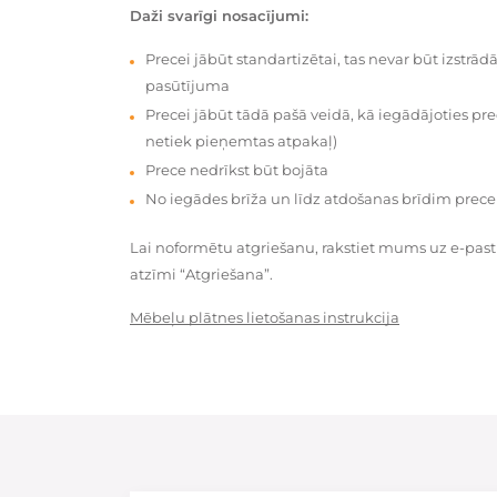
Daži svarīgi nosacījumi:
Precei jābūt standartizētai, tas nevar būt izstrā
pasūtījuma
Precei jābūt tādā pašā veidā, kā iegādājoties prec
netiek pieņemtas atpakaļ)
Prece nedrīkst būt bojāta
No iegādes brīža un līdz atdošanas brīdim prece
Lai noformētu atgriešanu, rakstiet mums uz e-pas
atzīmi “Atgriešana”.
Mēbeļu plātnes lietošanas instrukcija