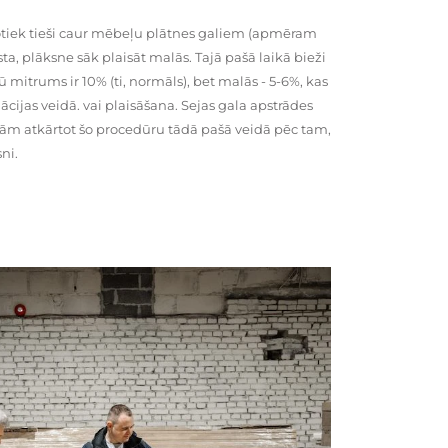
tiek tieši caur mēbeļu plātnes galiem (apmēram
rsta, plāksne sāk plaisāt malās. Tajā pašā laikā bieži
ū mitrums ir 10% (ti, normāls), bet malās - 5-6%, kas
cijas veidā. vai plaisāšana. Sejas gala apstrādes
kām atkārtot šo procedūru tādā pašā veidā pēc tam,
ni.