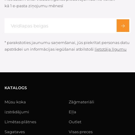
kā 1 e-pasta ziņojumu mēnesī
* parakstoties jaunumu saņemšanai, jūs piekrītat personas datu
apstrādei un informācijas iegūšanai atbilstoši
lietotāja līgumu
KATALOGS
Mūsu koka
Zāģmateriāli
izstrādājumi
Eļļa
Līmētas plātnes
Outlet
Sagataves
Visas preces