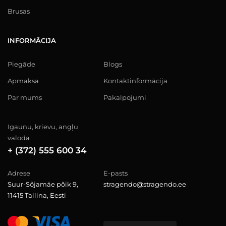
Brusas
INFORMĀCIJA
Piegāde
Blogs
Apmaksa
Kontaktinformācija
Par mums
Pakalpojumi
Igauņu, krievu, angļu
valoda
+ (372) 555 600 34
Adrese
E-pasts
Suur-Sõjamäe põik 9,
stragendo@stragendo.ee
11415 Tallina, Eesti