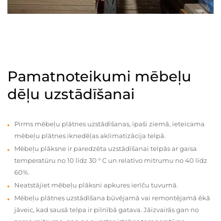
Pamatnoteikumi mēbeļu
dēļu uzstādīšanai
Pirms mēbeļu plātnes uzstādīšanas, īpaši ziemā, ieteicama
mēbeļu plātnes iknedēļas aklimatizācija telpā.
Mēbeļu plāksne ir paredzēta uzstādīšanai telpās ar gaisa
temperatūru no 10 līdz 30 ° C un relatīvo mitrumu no 40 līdz
60%.
Neatstājiet mēbeļu plāksni apkures ierīču tuvumā.
Mēbeļu plātnes uzstādīšana būvējamā vai remontējamā ēkā
jāveic, kad sausā telpa ir pilnībā gatava. Jāizvairās gan no