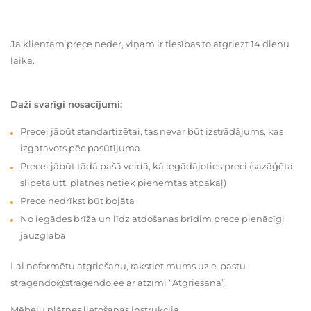
Ja klientam prece neder, viņam ir tiesības to atgriezt 14 dienu
laikā.
Daži svarīgi nosacījumi:
Precei jābūt standartizētai, tas nevar būt izstrādājums, kas
izgatavots pēc pasūtījuma
Precei jābūt tādā pašā veidā, kā iegādājoties preci (sazāģēta,
slīpēta utt. plātnes netiek pieņemtas atpakaļ)
Prece nedrīkst būt bojāta
No iegādes brīža un līdz atdošanas brīdim prece pienācīgi
jāuzglabā
Lai noformētu atgriešanu, rakstiet mums uz e-pastu
stragendo@stragendo.ee ar atzīmi “Atgriešana”.
Mēbeļu plātnes lietošanas instrukcija