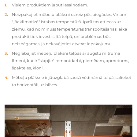
Visiem produktiem jābūt iesaiņotiem.
Neizpakojiet mēbeļu plāksni uzreiz pēc piegādes. Viņam
"jāaklimatizē" istabas temperatūrā. Īpaši tas attiecas uz
ziemu, kad no mīnuss temperatūras transportēšanas laikā
produkti tiek ievesti siltā telpā, un problēmas būs
neizbēgamas, ja nekavējoties atverat iepakojumu.
Neglabājiet mēbeļu plāksni telpās ar augstu mitruma
līmeni, kur ir "slapjie" remontdarbi, piemēram, apmetums,
špakteles, kloni.
Mēbeļu plāksne ir jāuzglabā sausā vēdināmā telpā, saliekot
to horizontāli uz blīves.