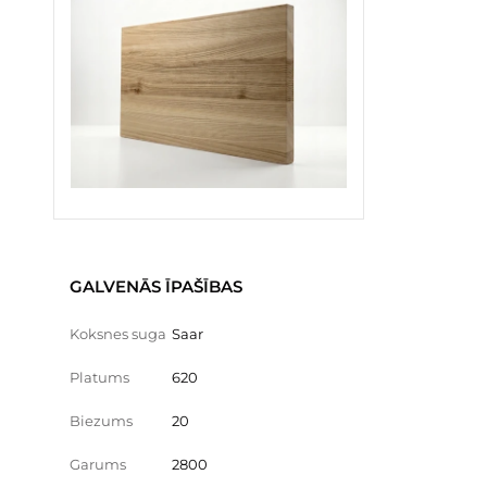
GALVENĀS ĪPAŠĪBAS
Koksnes suga
Saar
Platums
620
Biezums
20
Garums
2800