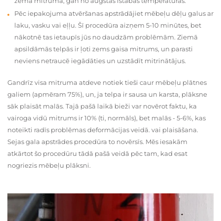
zema mitruma, gan no augstas istabas temperatūras.
Pēc iepakojuma atvēršanas apstrādājiet mēbeļu dēļu galus ar
laku, vasku vai eļļu. Šī procedūra aizņem 5-10 minūtes, bet
nākotnē tas ietaupīs jūs no daudzām problēmām. Ziemā
apsildāmās telpās ir ļoti zems gaisa mitrums, un parasti
neviens netraucē iegādāties un uzstādīt mitrinātājus.
Gandrīz visa mitruma atdeve notiek tieši caur mēbeļu plātnes
galiem (apmēram 75%), un, ja telpa ir sausa un karsta, plāksne
sāk plaisāt malās. Tajā pašā laikā bieži var novērot faktu, ka
vairoga vidū mitrums ir 10% (ti, normāls), bet malās - 5-6%, kas
noteikti radīs problēmas deformācijas veidā. vai plaisāšana.
Sejas gala apstrādes procedūra to novērsīs. Mēs iesakām
atkārtot šo procedūru tādā pašā veidā pēc tam, kad esat
nogriezis mēbeļu plāksni.