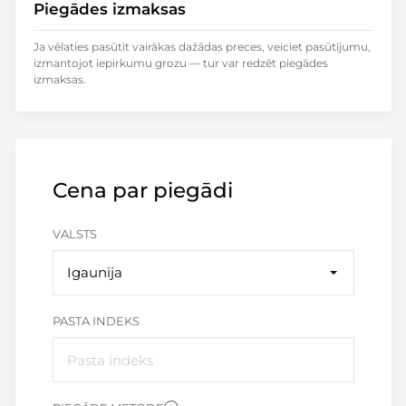
Piegādes izmaksas
Ja vēlaties pasūtīt vairākas dažādas preces, veiciet pasūtījumu,
izmantojot iepirkumu grozu — tur var redzēt piegādes
izmaksas.
Cena par piegādi
VALSTS
Igaunija
PASTA INDEKS