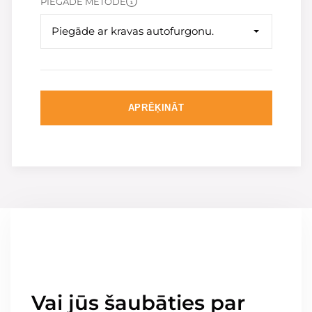
PIEGĀDE METODE
Piegāde ar kravas autofurgonu.
APRĒĶINĀT
Vai jūs šaubāties par