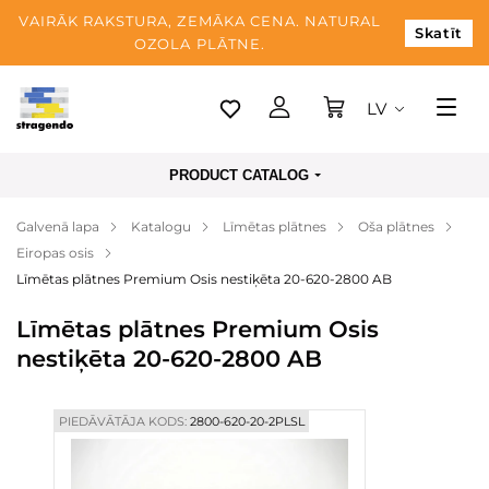
VAIRĀK RAKSTURA, ZEMĀKA CENA. NATURAL
Skatīt
OZOLA PLĀTNE.
LV
Tallina
PRODUCT CATALOG
Piegāde
Galvenā lapa
Katalogu
Līmētas plātnes
Oša plātnes
Apmaksa
Eiropas osis
Par mums
Līmētas plātnes Premium Osis nestiķēta 20-620-2800 AB
Blogs
Līmētas plātnes Premium Osis
nestiķēta 20-620-2800 AB
Kontaktinformācija
PIEDĀVĀTĀJA KODS:
2800-620-20-2PLSL