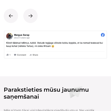
Parakstieties mūsu jaunumu
saņemšanai
Mēs sūtam tikai visizdevīgākos piedāvājumus. Ne vairāk