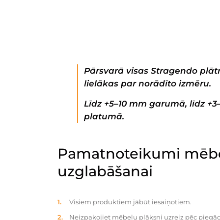
Pārsvarā visas Stragendo plātn
lielākas par norādīto izmēru.
Līdz +5–10 mm garumā, līdz +
platumā.
Pamatnoteikumi mēbe
uzglabāšanai
Visiem produktiem jābūt iesaiņotiem.
Neizpakojiet mēbeļu plāksni uzreiz pēc piegād