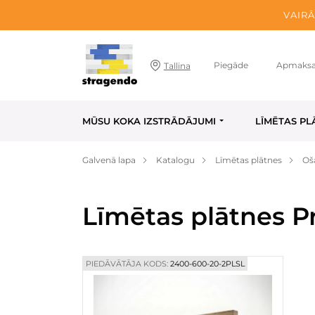
VAIRĀ
Piegāde
Apmaks
Tallina
MŪSU KOKA IZSTRĀDĀJUMI
LĪMĒTAS PL
Galvenā lapa
Katalogu
Līmētas plātnes
Oš
Līmētas plātnes 
PIEDĀVĀTĀJA KODS:
2400-600-20-2PLSL