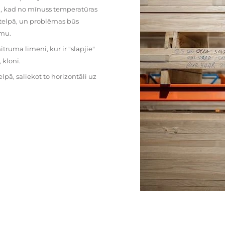
mu, kad no mīnuss temperatūras
ā telpā, un problēmas būs
umu.
ruma līmeni, kur ir "slapjie"
kloni.
pā, saliekot to horizontāli uz