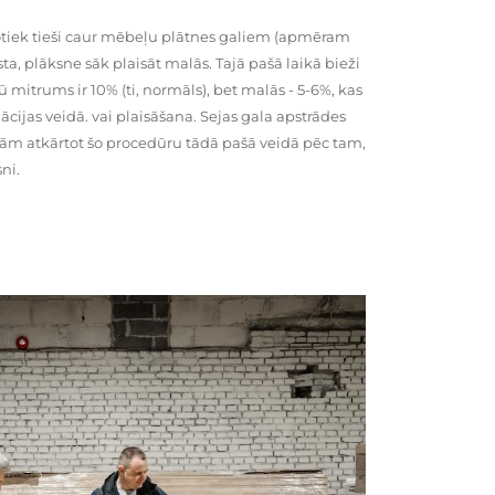
tiek tieši caur mēbeļu plātnes galiem (apmēram
rsta, plāksne sāk plaisāt malās. Tajā pašā laikā bieži
ū mitrums ir 10% (ti, normāls), bet malās - 5-6%, kas
cijas veidā. vai plaisāšana. Sejas gala apstrādes
kām atkārtot šo procedūru tādā pašā veidā pēc tam,
ni.