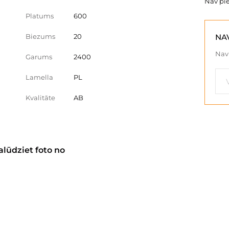
Nav pi
Platums
600
Biezums
20
NA
Nav 
Garums
2400
Lamella
PL
Kvalitāte
AB
alūdziet foto no