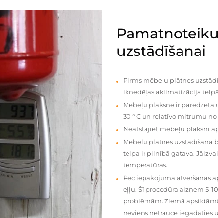
Pamatnoteiku
uzstādīšanai
Pirms mēbeļu plātnes uzstādī
iknedēļas aklimatizācija telpā
Mēbeļu plāksne ir paredzēta u
30 ° C un relatīvo mitrumu no
Neatstājiet mēbeļu plāksni a
Mēbeļu plātnes uzstādīšana 
telpa ir pilnībā gatava. Jāiz
temperatūras.
Pēc iepakojuma atvēršanas aps
eļļu. Šī procedūra aizņem 5-1
problēmām. Ziemā apsildāmās 
neviens netraucē iegādāties u