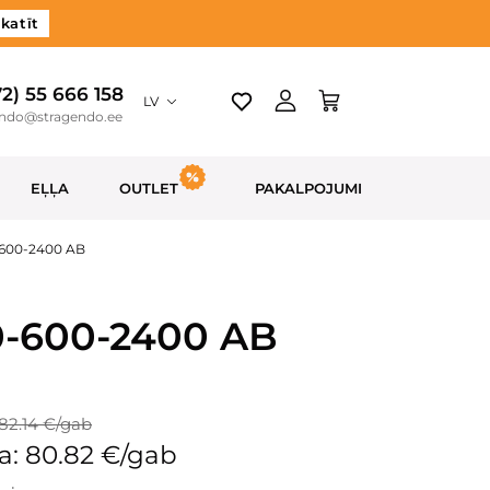
katīt
72) 55 666 158
LV
endo@stragendo.ee
EĻĻA
OUTLET
PAKALPOJUMI
-600-2400 AB
20-600-2400 AB
82.14 €/gab
a: 80.82 €/gab