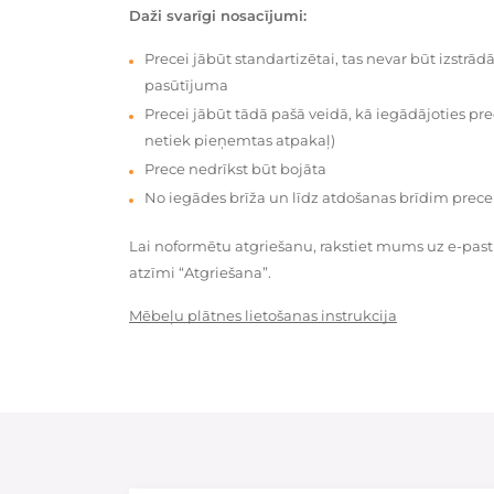
Daži svarīgi nosacījumi:
Precei jābūt standartizētai, tas nevar būt izstrā
pasūtījuma
Precei jābūt tādā pašā veidā, kā iegādājoties prec
netiek pieņemtas atpakaļ)
Prece nedrīkst būt bojāta
No iegādes brīža un līdz atdošanas brīdim prece
Lai noformētu atgriešanu, rakstiet mums uz e-pas
atzīmi “Atgriešana”.
Mēbeļu plātnes lietošanas instrukcija