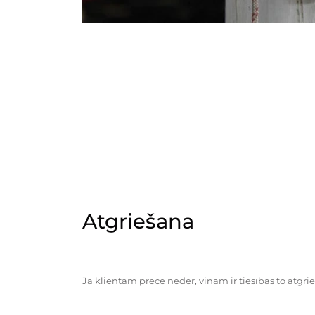
Atgriešana
Ja klientam prece neder, viņam ir tiesības to atgrie