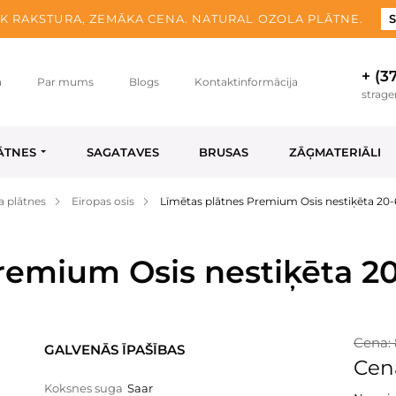
K RAKSTURA, ZEMĀKA CENA. NATURAL OZOLA PLĀTNE.
S
+ (3
a
Par mums
Blogs
Kontaktinformācija
strag
ĀTNES
SAGATAVES
BRUSAS
ZĀĢMATERIĀLI
a plātnes
Eiropas osis
Līmētas plātnes Premium Osis nestiķēta 20
Premium Osis nestiķēta 
Cena: 
GALVENĀS ĪPAŠĪBAS
Cen
Koksnes suga
Saar