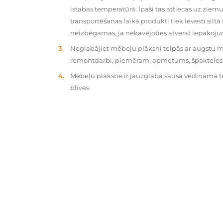
istabas temperatūrā. Īpaši tas attiecas uz zie
transportēšanas laikā produkti tiek ievesti silt
neizbēgamas, ja nekavējoties atverat iepakoj
Neglabājiet mēbeļu plāksni telpās ar augstu mit
remontdarbi, piemēram, apmetums, špakteles, 
Mēbeļu plāksne ir jāuzglabā sausā vēdināmā tel
blīves.