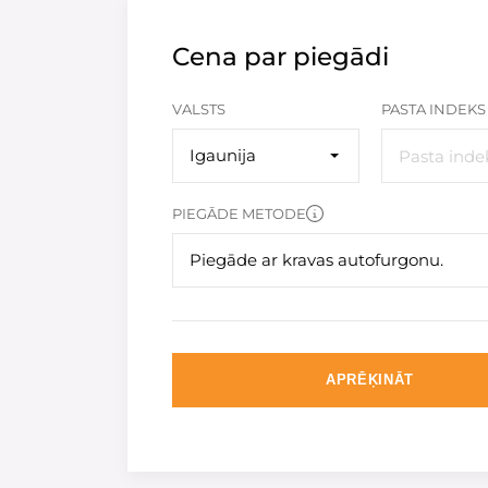
Cena par piegādi
VALSTS
PASTA INDEKS
Igaunija
PIEGĀDE METODE
Piegāde ar kravas autofurgonu.
APRĒĶINĀT