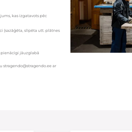
dājums, kas izgatavots pēc
i (sazāģēta, slīpēta utt. plātnes
 pienācīgi jāuzglabā
tu stragendo@stragendo.ee ar