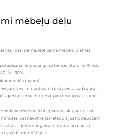
mi mēbeļu dēļu
šanas, īpaši ziemā, ieteicama mēbeļu plātnes
.
zstādīšanai telpās ar gaisa temperatūru no 10 līdz
 40 līdz 60%.
pkures ierīču tuvumā.
būvējamā vai remontējamā ēkā jāveic, kad sausā
vairās gan no zema mitruma, gan no augstas istabas
trādājiet mēbeļu dēļu galus ar laku, vasku vai
0 minūtes, bet nākotnē tas ietaupīs jūs no daudzām
telpās ir ļoti zems gaisa mitrums, un parasti
n uzstādīt mitrinātājus.