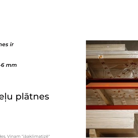
es ir
3–6 mm
ļu plātnes
es. Viņam "jāaklimatizē"