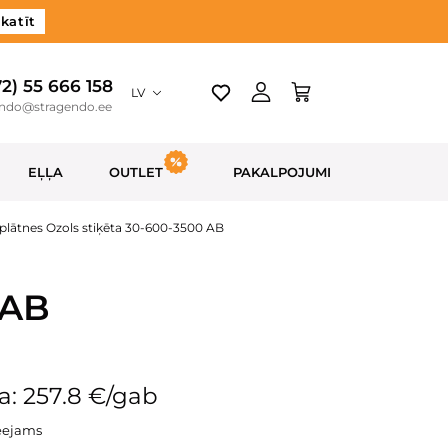
katīt
72) 55 666 158
LV
endo@stragendo.ee
EĻĻA
OUTLET
PAKALPOJUMI
plātnes Ozols stiķēta 30-600-3500 AB
 AB
a: 257.8 €/gab
eejams