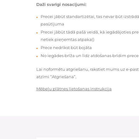
Daži svarīgi nosacījumi:
Precei jābūt standartizētai, tas nevar būt izstrā
pasūtījuma
Precei jābūt tādā pašā veidā, kā iegādājoties prec
netiek pieņemtas atpakaļ)
Prece nedrīkst būt bojāta
No iegādes brīža un līdz atdošanas brīdim prece
Lai noformētu atgriešanu, rakstiet mums uz e-pas
atzīmi “Atgriešana”.
Mēbeļu plātnes lietošanas instrukcija