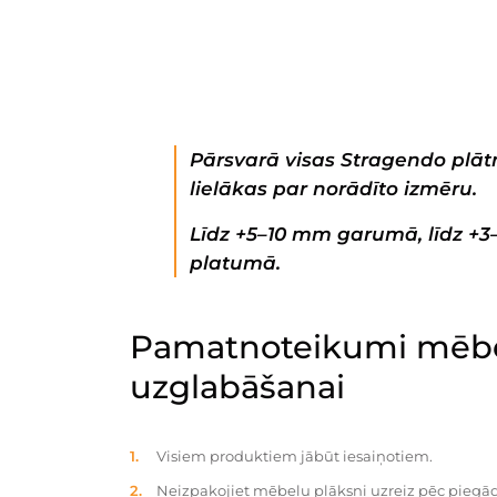
Pārsvarā visas Stragendo plātn
lielākas par norādīto izmēru.
Līdz +5–10 mm garumā, līdz +
platumā.
Pamatnoteikumi mēbe
uzglabāšanai
Visiem produktiem jābūt iesaiņotiem.
Neizpakojiet mēbeļu plāksni uzreiz pēc piegād