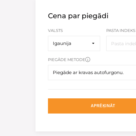
Cena par piegādi
VALSTS
PASTA INDEKS
Igaunija
PIEGĀDE METODE
Piegāde ar kravas autofurgonu.
APRĒĶINĀT