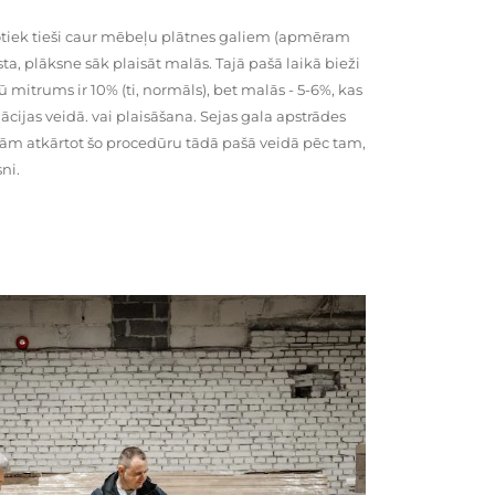
tiek tieši caur mēbeļu plātnes galiem (apmēram
rsta, plāksne sāk plaisāt malās. Tajā pašā laikā bieži
ū mitrums ir 10% (ti, normāls), bet malās - 5-6%, kas
cijas veidā. vai plaisāšana. Sejas gala apstrādes
kām atkārtot šo procedūru tādā pašā veidā pēc tam,
ni.