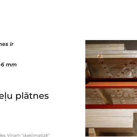
es ir
3–6 mm
ļu plātnes
es. Viņam "jāaklimatizē"