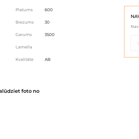
Platums
600
NA
Biezums
30
Nav 
Garums
3500
Lamella
Kvalitāte
AB
alūdziet foto no