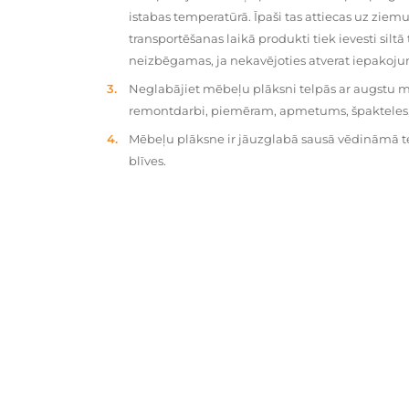
istabas temperatūrā. Īpaši tas attiecas uz zie
transportēšanas laikā produkti tiek ievesti silt
neizbēgamas, ja nekavējoties atverat iepakoj
Neglabājiet mēbeļu plāksni telpās ar augstu mit
remontdarbi, piemēram, apmetums, špakteles, 
Mēbeļu plāksne ir jāuzglabā sausā vēdināmā tel
blīves.