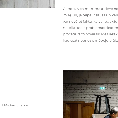
Gandrīz visa mitruma atdeve no
75%), un, ja telpa ir sausa un ka
var novērot faktu, ka vairoga vid
noteikti radīs problēmas deformā
procedūra to novērsīs. Mēs iesa
kad esat nogriezis mēbeļu plāks
zt 14 dienu laikā.