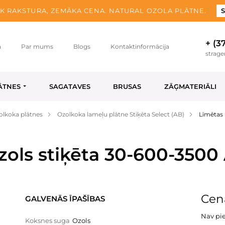
K RAKSTURA, ZEMĀKA CENA. NATURAL OZOLA PLĀTNE.
S
+ (3
a
Par mums
Blogs
Kontaktinformācija
strag
ĀTNES
SAGATAVES
BRUSAS
ZĀĢMATERIĀLI
olkoka plātnes
Ozolkoka lameļu plātne Stiķēta Select (AB)
Līmētas 
zols stiķēta 30-600-3500
Cen
GALVENĀS ĪPAŠĪBAS
Nav pi
Koksnes suga
Ozols