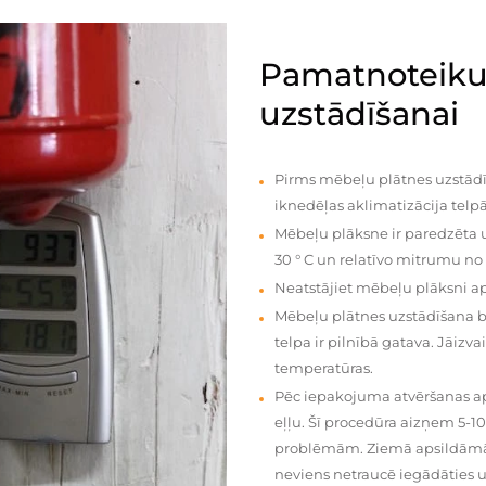
Pamatnoteiku
uzstādīšanai
Pirms mēbeļu plātnes uzstādī
iknedēļas aklimatizācija telpā
Mēbeļu plāksne ir paredzēta u
30 ° C un relatīvo mitrumu no
Neatstājiet mēbeļu plāksni a
Mēbeļu plātnes uzstādīšana 
telpa ir pilnībā gatava. Jāiz
temperatūras.
Pēc iepakojuma atvēršanas aps
eļļu. Šī procedūra aizņem 5-1
problēmām. Ziemā apsildāmās 
neviens netraucē iegādāties u