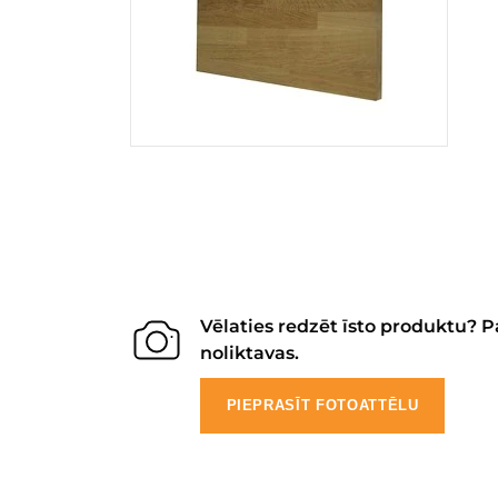
Vēlaties redzēt īsto produktu? P
noliktavas.
PIEPRASĪT FOTOATTĒLU