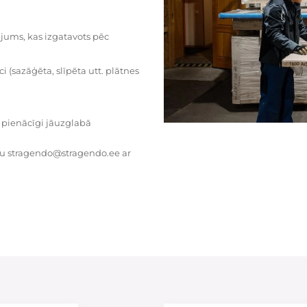
dājums, kas izgatavots pēc
i (sazāģēta, slīpēta utt. plātnes
 pienācīgi jāuzglabā
tu stragendo@stragendo.ee ar