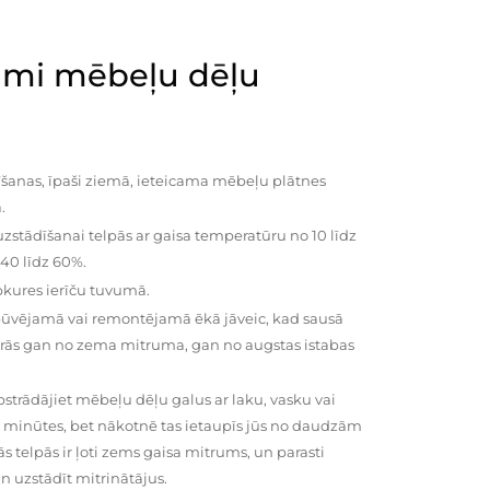
mi mēbeļu dēļu
šanas, īpaši ziemā, ieteicama mēbeļu plātnes
.
zstādīšanai telpās ar gaisa temperatūru no 10 līdz
 40 līdz 60%.
pkures ierīču tuvumā.
būvējamā vai remontējamā ēkā jāveic, kad sausā
vairās gan no zema mitruma, gan no augstas istabas
trādājiet mēbeļu dēļu galus ar laku, vasku vai
0 minūtes, bet nākotnē tas ietaupīs jūs no daudzām
telpās ir ļoti zems gaisa mitrums, un parasti
n uzstādīt mitrinātājus.