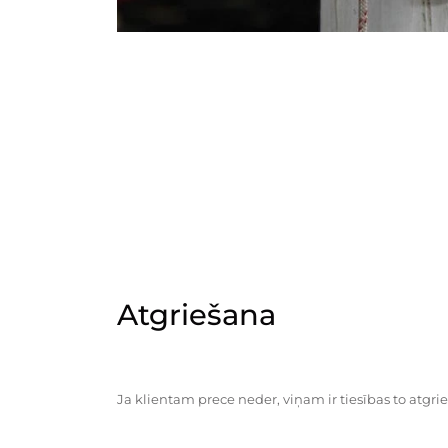
Atgriešana
Ja klientam prece neder, viņam ir tiesības to atgrie