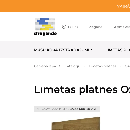
VAIRĀ
Piegāde
Apmaks
Tallina
MŪSU KOKA IZSTRĀDĀJUMI
LĪMĒTAS PL
Galvenā lapa
Katalogu
Līmētas plātnes
Oz
Līmētas plātnes O
PIEDĀVĀTĀJA KODS:
3500-600-30-2STL