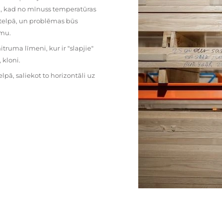
mu, kad no mīnuss temperatūras
ā telpā, un problēmas būs
umu.
ruma līmeni, kur ir "slapjie"
kloni.
pā, saliekot to horizontāli uz