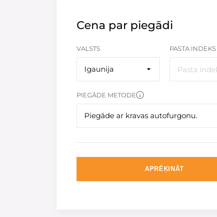
Cena par piegādi
VALSTS
PASTA INDEKS
Igaunija
PIEGĀDE METODE
Piegāde ar kravas autofurgonu.
APRĒĶINĀT