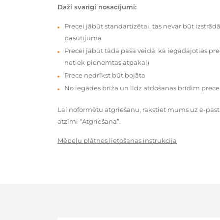
Daži svarīgi nosacījumi:
Precei jābūt standartizētai, tas nevar būt izstrā
pasūtījuma
Precei jābūt tādā pašā veidā, kā iegādājoties prec
netiek pieņemtas atpakaļ)
Prece nedrīkst būt bojāta
No iegādes brīža un līdz atdošanas brīdim prece
Lai noformētu atgriešanu, rakstiet mums uz e-pas
atzīmi “Atgriešana”.
Mēbeļu plātnes lietošanas instrukcija