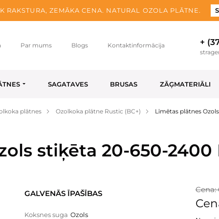
K RAKSTURA, ZEMĀKA CENA. NATURAL OZOLA PLĀTNE.
S
+ (3
a
Par mums
Blogs
Kontaktinformācija
strag
ĀTNES
SAGATAVES
BRUSAS
ZĀĢMATERIĀLI
olkoka plātnes
Ozolkoka plātne Rustic (BC+)
Līmētas plātnes Ozols
zols stiķēta 20-650-2400 
Cena: 
GALVENĀS ĪPAŠĪBAS
Cen
Koksnes suga
Ozols