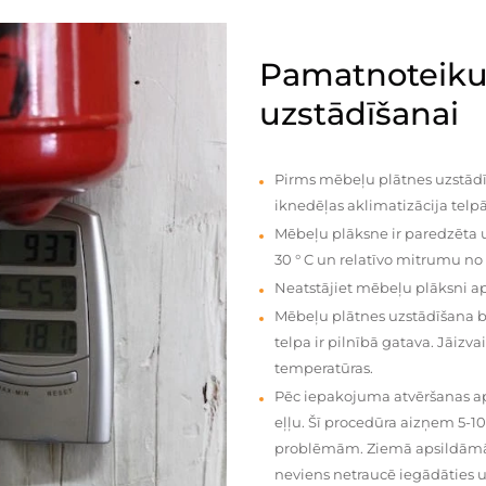
Pamatnoteiku
uzstādīšanai
Pirms mēbeļu plātnes uzstādī
iknedēļas aklimatizācija telpā
Mēbeļu plāksne ir paredzēta u
30 ° C un relatīvo mitrumu no
Neatstājiet mēbeļu plāksni a
Mēbeļu plātnes uzstādīšana 
telpa ir pilnībā gatava. Jāiz
temperatūras.
Pēc iepakojuma atvēršanas aps
eļļu. Šī procedūra aizņem 5-1
problēmām. Ziemā apsildāmās 
neviens netraucē iegādāties u