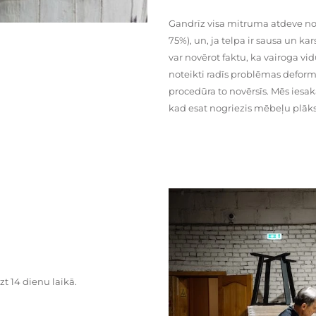
Gandrīz visa mitruma atdeve no
75%), un, ja telpa ir sausa un ka
var novērot faktu, ka vairoga vid
noteikti radīs problēmas deformā
procedūra to novērsīs. Mēs iesa
kad esat nogriezis mēbeļu plāks
zt 14 dienu laikā.