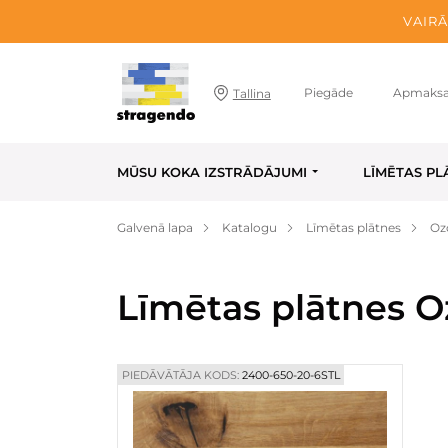
VAIRĀ
Piegāde
Apmaks
Tallina
MŪSU KOKA IZSTRĀDĀJUMI
LĪMĒTAS PL
Galvenā lapa
Katalogu
Līmētas plātnes
Oz
Līmētas plātnes O
PIEDĀVĀTĀJA KODS:
2400-650-20-6STL