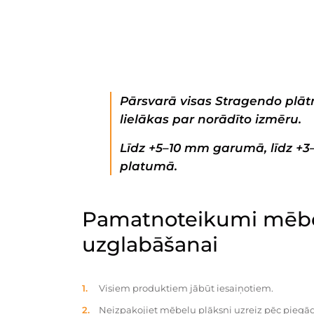
Pārsvarā visas Stragendo plātn
lielākas par norādīto izmēru.
Līdz +5–10 mm garumā, līdz +
platumā.
Pamatnoteikumi mēbe
uzglabāšanai
Visiem produktiem jābūt iesaiņotiem.
Neizpakojiet mēbeļu plāksni uzreiz pēc piegād