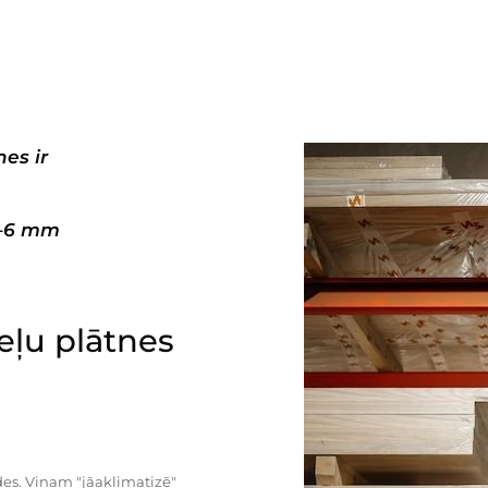
es ir
3–6 mm
ļu plātnes
es. Viņam "jāaklimatizē"