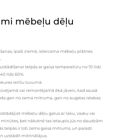
mi mēbeļu dēļu
šanas, īpaši ziemā, ieteicama mēbeļu plātnes
.
zstādīšanai telpās ar gaisa temperatūru no 10 līdz
 40 līdz 60%.
pkures ierīču tuvumā.
būvējamā vai remontējamā ēkā jāveic, kad sausā
vairās gan no zema mitruma, gan no augstas istabas
trādājiet mēbeļu dēļu galus ar laku, vasku vai
0 minūtes, bet nākotnē tas ietaupīs jūs no daudzām
telpās ir ļoti zems gaisa mitrums, un parasti
n uzstādīt mitrinātājus.