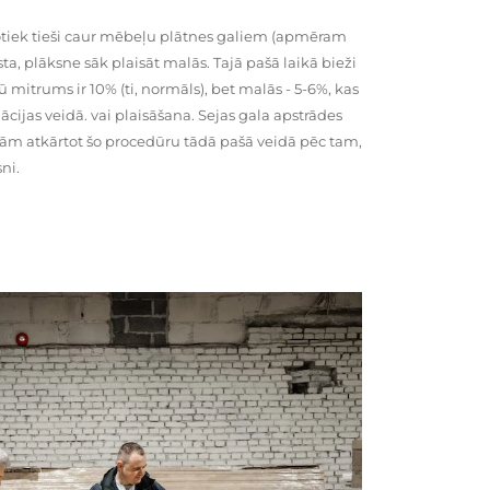
tiek tieši caur mēbeļu plātnes galiem (apmēram
rsta, plāksne sāk plaisāt malās. Tajā pašā laikā bieži
ū mitrums ir 10% (ti, normāls), bet malās - 5-6%, kas
cijas veidā. vai plaisāšana. Sejas gala apstrādes
kām atkārtot šo procedūru tādā pašā veidā pēc tam,
ni.