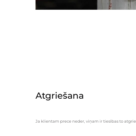
Atgriešana
Ja klientam prece neder, viņam ir tiesības to atgrie