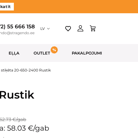
katīt
72) 55 666 158
LV
endo@stragendo.ee
EĻĻA
OUTLET
PAKALPOJUMI
 stiķēta 20-650-2400 Rustik
Rustik
62.73 €/gab
a: 58.03 €/gab