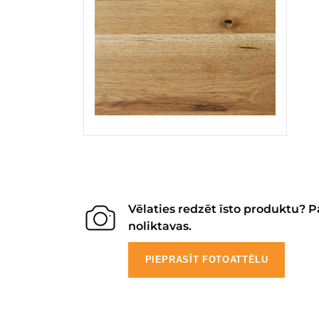
Vēlaties redzēt īsto produktu? P
noliktavas.
PIEPRASĪT FOTOATTĒLU