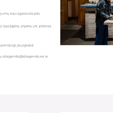
dājums, kas izgatavots pēc
i (sazāģēta, slīpēta utt. plātnes
 pienācīgi jāuzglabā
tu stragendo@stragendo.ee ar