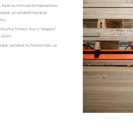
mu, kad no mīnuss temperatūras
ā telpā, un problēmas būs
umu.
ruma līmeni, kur ir "slapjie"
kloni.
pā, saliekot to horizontāli uz