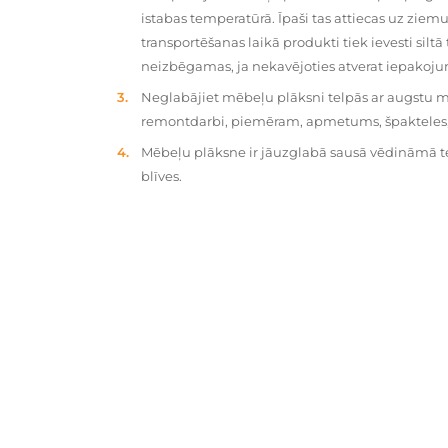
istabas temperatūrā. Īpaši tas attiecas uz zie
transportēšanas laikā produkti tiek ievesti silt
neizbēgamas, ja nekavējoties atverat iepakoj
Neglabājiet mēbeļu plāksni telpās ar augstu mit
remontdarbi, piemēram, apmetums, špakteles, 
Mēbeļu plāksne ir jāuzglabā sausā vēdināmā tel
blīves.