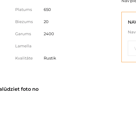
Nav pi
Platums
650
Biezums
20
NA
Nav 
Garums
2400
Lamella
Kvalitāte
Rustik
alūdziet foto no