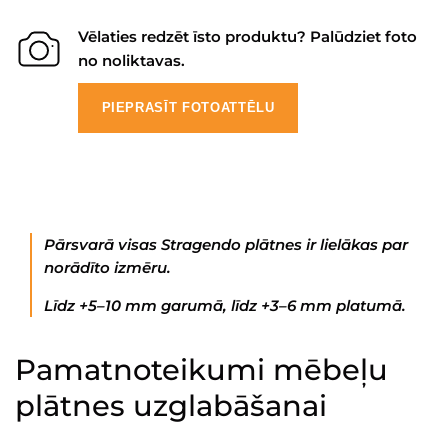
Vēlaties redzēt īsto produktu? Palūdziet foto
no noliktavas.
PIEPRASĪT FOTOATTĒLU
Pārsvarā visas Stragendo plātnes ir lielākas par
norādīto izmēru.
Līdz +5–10 mm garumā, līdz +3–6 mm platumā.
Pamatnoteikumi mēbeļu
plātnes uzglabāšanai