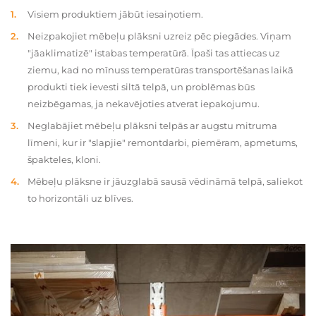
Visiem produktiem jābūt iesaiņotiem.
Neizpakojiet mēbeļu plāksni uzreiz pēc piegādes. Viņam
"jāaklimatizē" istabas temperatūrā. Īpaši tas attiecas uz
ziemu, kad no mīnuss temperatūras transportēšanas laikā
produkti tiek ievesti siltā telpā, un problēmas būs
neizbēgamas, ja nekavējoties atverat iepakojumu.
Neglabājiet mēbeļu plāksni telpās ar augstu mitruma
līmeni, kur ir "slapjie" remontdarbi, piemēram, apmetums,
špakteles, kloni.
Mēbeļu plāksne ir jāuzglabā sausā vēdināmā telpā, saliekot
to horizontāli uz blīves.