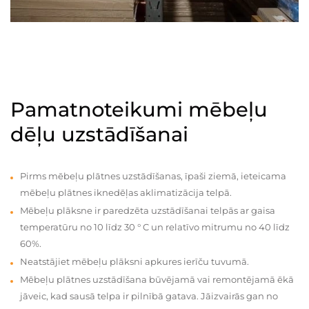
Pamatnoteikumi mēbeļu
dēļu uzstādīšanai
Pirms mēbeļu plātnes uzstādīšanas, īpaši ziemā, ieteicama
mēbeļu plātnes iknedēļas aklimatizācija telpā.
Mēbeļu plāksne ir paredzēta uzstādīšanai telpās ar gaisa
temperatūru no 10 līdz 30 ° C un relatīvo mitrumu no 40 līdz
60%.
Neatstājiet mēbeļu plāksni apkures ierīču tuvumā.
Mēbeļu plātnes uzstādīšana būvējamā vai remontējamā ēkā
jāveic, kad sausā telpa ir pilnībā gatava. Jāizvairās gan no