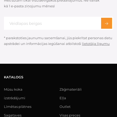
Mēs sūtam tikai visizdevīgākos piedāvājumus. Ne vairāk
kā 1 e-pasta ziņojumu mēnesī
* parakstoties jaunumu saņemšanai, jūs piekrītat personas datu
apstrādei un informācijas iegūšanai atbilstoši
lietotāja līgumu
KATALOGS
Mūsu koka
Zāģmateriāli
izstrādājumi
Eļļa
Līmētas plātnes
Outlet
Sagataves
Visas preces