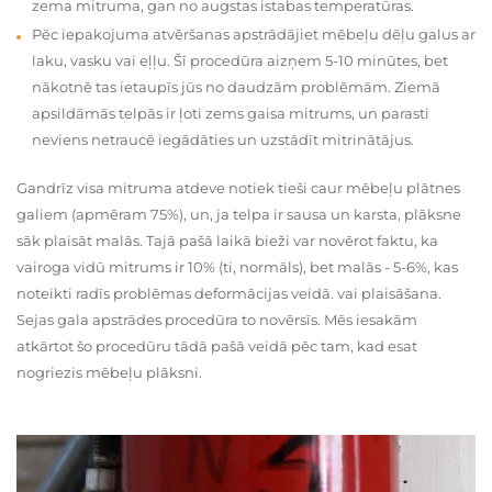
zema mitruma, gan no augstas istabas temperatūras.
Pēc iepakojuma atvēršanas apstrādājiet mēbeļu dēļu galus ar
laku, vasku vai eļļu. Šī procedūra aizņem 5-10 minūtes, bet
nākotnē tas ietaupīs jūs no daudzām problēmām. Ziemā
apsildāmās telpās ir ļoti zems gaisa mitrums, un parasti
neviens netraucē iegādāties un uzstādīt mitrinātājus.
Gandrīz visa mitruma atdeve notiek tieši caur mēbeļu plātnes
galiem (apmēram 75%), un, ja telpa ir sausa un karsta, plāksne
sāk plaisāt malās. Tajā pašā laikā bieži var novērot faktu, ka
vairoga vidū mitrums ir 10% (ti, normāls), bet malās - 5-6%, kas
noteikti radīs problēmas deformācijas veidā. vai plaisāšana.
Sejas gala apstrādes procedūra to novērsīs. Mēs iesakām
atkārtot šo procedūru tādā pašā veidā pēc tam, kad esat
nogriezis mēbeļu plāksni.