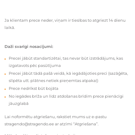
Ja klientam prece neder, viņam ir tiesības to atgriezt 14 dienu
laikā.
Daži svarīgi nosacījumi:
Precei jābūt standartizētai, tas nevar būt izstrādājums, kas
izgatavots pēc pasūtījuma
Precei jābūt tādā pašā veidā, kā iegādājoties preci (sazāģēta,
slīpēta utt. plātnes netiek pieņemtas atpakaļ)
Prece nedrīkst būt bojāta
No iegādes brīža un līdz atdošanas brīdim prece pienācīgi
jāuzglabā
Lai noformētu atgriešanu, rakstiet mums uz e-pastu
stragendo@stragendo.ee ar atzīmi “Atgriešana”.