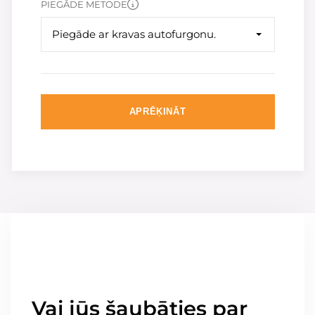
PIEGĀDE METODE
Piegāde ar kravas autofurgonu.
APRĒĶINĀT
Vai jūs šaubāties par