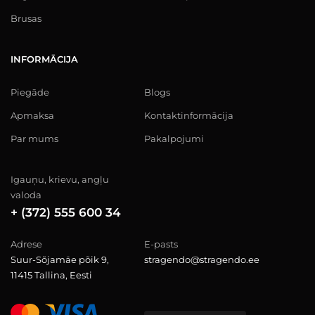
Brusas
INFORMĀCIJA
Piegāde
Blogs
Apmaksa
Kontaktinformācija
Par mums
Pakalpojumi
Igauņu, krievu, angļu
valoda
+ (372) 555 600 34
Adrese
E-pasts
Suur-Sõjamäe põik 9,
stragendo@stragendo.ee
11415 Tallina, Eesti