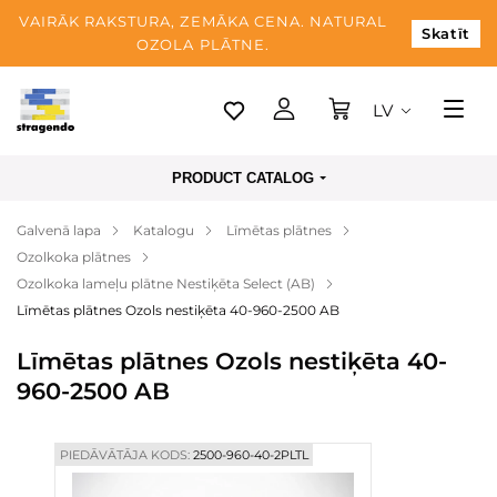
VAIRĀK RAKSTURA, ZEMĀKA CENA. NATURAL
Skatīt
OZOLA PLĀTNE.
LV
Tallina
PRODUCT CATALOG
Piegāde
Galvenā lapa
Katalogu
Līmētas plātnes
Apmaksa
Ozolkoka plātnes
Par mums
Ozolkoka lameļu plātne Nestiķēta Select (AB)
Līmētas plātnes Ozols nestiķēta 40-960-2500 AB
Blogs
Līmētas plātnes Ozols nestiķēta 40-
Kontaktinformācija
960-2500 AB
PIEDĀVĀTĀJA KODS:
2500-960-40-2PLTL