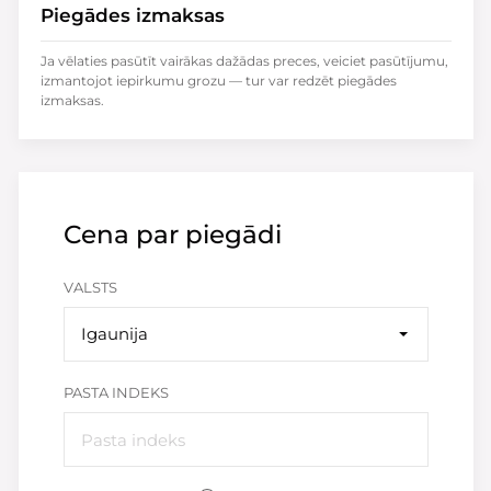
Piegādes izmaksas
Ja vēlaties pasūtīt vairākas dažādas preces, veiciet pasūtījumu,
izmantojot iepirkumu grozu — tur var redzēt piegādes
izmaksas.
Cena par piegādi
VALSTS
Igaunija
PASTA INDEKS