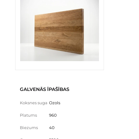
GALVENĀS ĪPAŠĪBAS
Koksnes suga
Ozols
Platums
960
Biezums
40