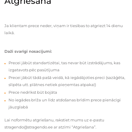
Atgriešana
Ja klientam prece neder, viņam ir tiesības to atgriezt 14 dienu
laikā.
Daži svarīgi nosacījumi:
Precei jābūt standartizētai, tas nevar būt izstrādājums, kas
izgatavots pēc pasūtījuma
Precei jābūt tādā pašā veidā, kā iegādājoties preci (sazāģēta,
slīpēta utt. plātnes netiek pieņemtas atpakaļ)
Prece nedrīkst būt bojāta
No iegādes brīža un līdz atdošanas brīdim prece pienācīgi
jāuzglabā
Lai noformētu atgriešanu, rakstiet mums uz e-pastu
stragendo@stragendo.ee ar atzīmi “Atgriešana”.