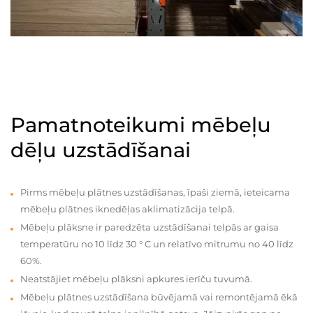
Pamatnoteikumi mēbeļu
dēļu uzstādīšanai
Pirms mēbeļu plātnes uzstādīšanas, īpaši ziemā, ieteicama
mēbeļu plātnes iknedēļas aklimatizācija telpā.
Mēbeļu plāksne ir paredzēta uzstādīšanai telpās ar gaisa
temperatūru no 10 līdz 30 ° C un relatīvo mitrumu no 40 līdz
60%.
Neatstājiet mēbeļu plāksni apkures ierīču tuvumā.
Mēbeļu plātnes uzstādīšana būvējamā vai remontējamā ēkā