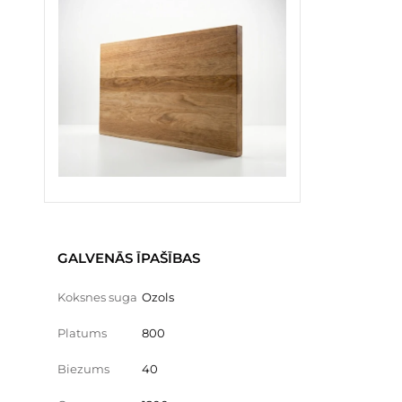
GALVENĀS ĪPAŠĪBAS
Koksnes suga
Ozols
Platums
800
Biezums
40