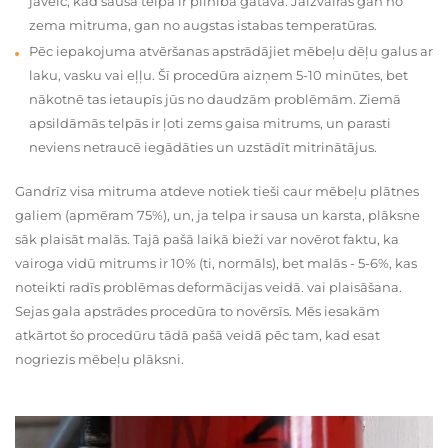
jāveic, kad sausā telpa ir pilnībā gatava. Jāizvairās gan no
zema mitruma, gan no augstas istabas temperatūras.
Pēc iepakojuma atvēršanas apstrādājiet mēbeļu dēļu galus ar
laku, vasku vai eļļu. Šī procedūra aizņem 5-10 minūtes, bet
nākotnē tas ietaupīs jūs no daudzām problēmām. Ziemā
apsildāmās telpās ir ļoti zems gaisa mitrums, un parasti
neviens netraucē iegādāties un uzstādīt mitrinātājus.
Gandrīz visa mitruma atdeve notiek tieši caur mēbeļu plātnes
galiem (apmēram 75%), un, ja telpa ir sausa un karsta, plāksne
sāk plaisāt malās. Tajā pašā laikā bieži var novērot faktu, ka
vairoga vidū mitrums ir 10% (ti, normāls), bet malās - 5-6%, kas
noteikti radīs problēmas deformācijas veidā. vai plaisāšana.
Sejas gala apstrādes procedūra to novērsīs. Mēs iesakām
atkārtot šo procedūru tādā pašā veidā pēc tam, kad esat
nogriezis mēbeļu plāksni.