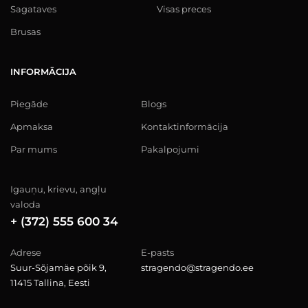
Sagataves
Visas preces
Brusas
INFORMĀCIJA
Piegāde
Blogs
Apmaksa
Kontaktinformācija
Par mums
Pakalpojumi
Igauņu, krievu, angļu
valoda
+ (372) 555 600 34
Adrese
E-pasts
Suur-Sõjamäe põik 9,
stragendo@stragendo.ee
11415 Tallina, Eesti