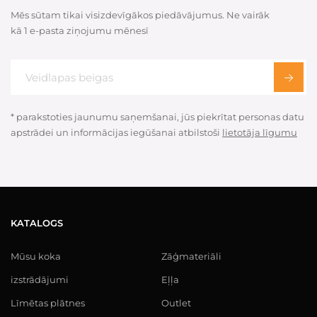
Mēs sūtam tikai visizdevīgākos piedāvājumus. Ne vairāk
kā 1 e-pasta ziņojumu mēnesī
* parakstoties jaunumu saņemšanai, jūs piekrītat personas datu
apstrādei un informācijas iegūšanai atbilstoši
lietotāja līgumu
KATALOGS
Mūsu koka
Zāģmateriāli
izstrādājumi
Eļļa
Līmētas plātnes
Outlet