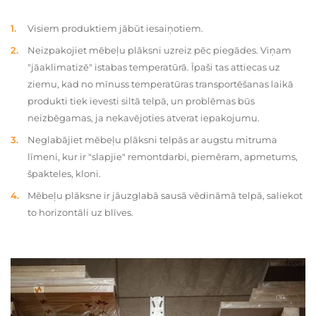
Visiem produktiem jābūt iesaiņotiem.
Neizpakojiet mēbeļu plāksni uzreiz pēc piegādes. Viņam
"jāaklimatizē" istabas temperatūrā. Īpaši tas attiecas uz
ziemu, kad no mīnuss temperatūras transportēšanas laikā
produkti tiek ievesti siltā telpā, un problēmas būs
neizbēgamas, ja nekavējoties atverat iepakojumu.
Neglabājiet mēbeļu plāksni telpās ar augstu mitruma
līmeni, kur ir "slapjie" remontdarbi, piemēram, apmetums,
špakteles, kloni.
Mēbeļu plāksne ir jāuzglabā sausā vēdināmā telpā, saliekot
to horizontāli uz blīves.