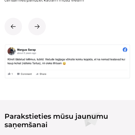
cenšamies palīdzēt katram mūsu viesim
Parakstieties mūsu jaunumu
saņemšanai