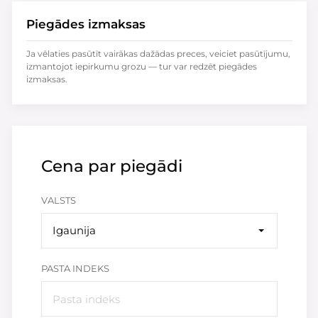
Piegādes izmaksas
Ja vēlaties pasūtīt vairākas dažādas preces, veiciet pasūtījumu,
izmantojot iepirkumu grozu — tur var redzēt piegādes
izmaksas.
Cena par piegādi
VALSTS
Igaunija
PASTA INDEKS