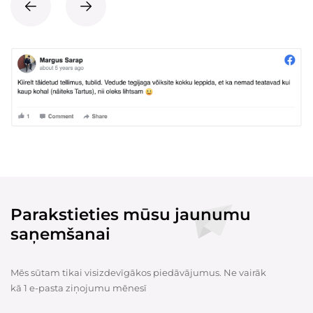
Parakstieties mūsu jaunumu
saņemšanai
Mēs sūtam tikai visizdevīgākos piedāvājumus. Ne vairāk
kā 1 e-pasta ziņojumu mēnesī