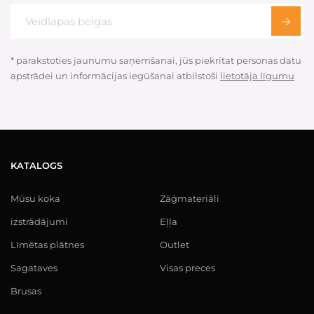
* parakstoties jaunumu saņemšanai, jūs piekrītat personas datu
apstrādei un informācijas iegūšanai atbilstoši
lietotāja līgumu
KATALOGS
Mūsu koka
Zāģmateriāli
izstrādājumi
Eļļa
Līmētas plātnes
Outlet
Sagataves
Visas preces
Brusas