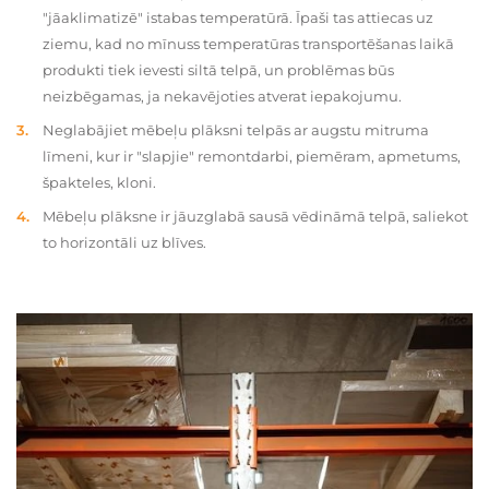
"jāaklimatizē" istabas temperatūrā. Īpaši tas attiecas uz
ziemu, kad no mīnuss temperatūras transportēšanas laikā
produkti tiek ievesti siltā telpā, un problēmas būs
neizbēgamas, ja nekavējoties atverat iepakojumu.
Neglabājiet mēbeļu plāksni telpās ar augstu mitruma
līmeni, kur ir "slapjie" remontdarbi, piemēram, apmetums,
špakteles, kloni.
Mēbeļu plāksne ir jāuzglabā sausā vēdināmā telpā, saliekot
to horizontāli uz blīves.