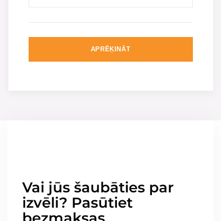
APRĒĶINĀT
Vai jūs šaubāties par
izvēli? Pasūtiet
bezmaksas