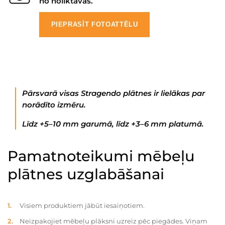
no noliktavas.
PIEPRASĪT FOTOATTĒLU
Pārsvarā visas Stragendo plātnes ir lielākas par
norādīto izmēru.
Līdz +5–10 mm garumā, līdz +3–6 mm platumā.
Pamatnoteikumi mēbeļu
plātnes uzglabāšanai
Visiem produktiem jābūt iesaiņotiem.
Neizpakojiet mēbeļu plāksni uzreiz pēc piegādes. Viņam