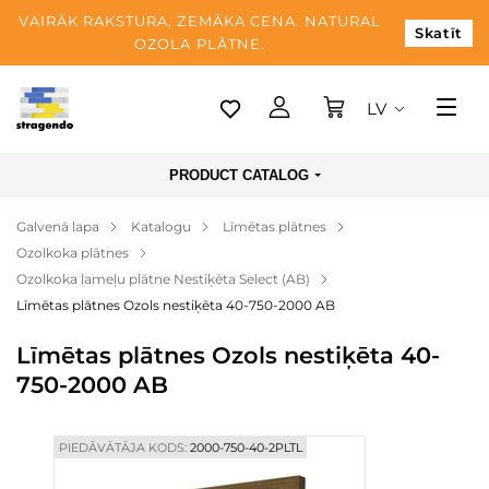
VAIRĀK RAKSTURA, ZEMĀKA CENA. NATURAL
Skatīt
OZOLA PLĀTNE.
LV
Tallina
PRODUCT CATALOG
Piegāde
Galvenā lapa
Katalogu
Līmētas plātnes
Apmaksa
Ozolkoka plātnes
Par mums
Ozolkoka lameļu plātne Nestiķēta Select (AB)
Līmētas plātnes Ozols nestiķēta 40-750-2000 AB
Blogs
Līmētas plātnes Ozols nestiķēta 40-
Kontaktinformācija
750-2000 AB
PIEDĀVĀTĀJA KODS:
2000-750-40-2PLTL