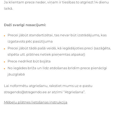
Ja klientam prece neder, viņam ir tiesības to atgriezt 14 dienu
laikā.
Daži svarīgi nosacījumi:
Precei jābūt standartizētai, tas nevar būt izstrādājums, kas
izgatavots pēc pasūtījuma
Precei jābūt tādā pašā veidā, kā iegādājoties preci (sazāģēta,
slīpēta utt. plātnes netiek pieņemtas atpakaļ)
Prece nedrīkst būt bojāta
No iegādes brīža un līdz atdošanas brīdim prece pienācīgi
jāuzglabā
Lai noformētu atgriešanu, rakstiet mums uz e-pastu
stragendo@stragendo.ee ar atzīmi “Atgriešana”.
Mēbeļu plātnes lietošanas instrukcija