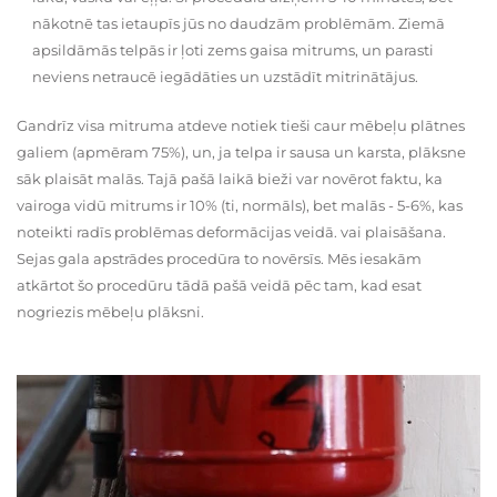
nākotnē tas ietaupīs jūs no daudzām problēmām. Ziemā
apsildāmās telpās ir ļoti zems gaisa mitrums, un parasti
neviens netraucē iegādāties un uzstādīt mitrinātājus.
Gandrīz visa mitruma atdeve notiek tieši caur mēbeļu plātnes
galiem (apmēram 75%), un, ja telpa ir sausa un karsta, plāksne
sāk plaisāt malās. Tajā pašā laikā bieži var novērot faktu, ka
vairoga vidū mitrums ir 10% (ti, normāls), bet malās - 5-6%, kas
noteikti radīs problēmas deformācijas veidā. vai plaisāšana.
Sejas gala apstrādes procedūra to novērsīs. Mēs iesakām
atkārtot šo procedūru tādā pašā veidā pēc tam, kad esat
nogriezis mēbeļu plāksni.