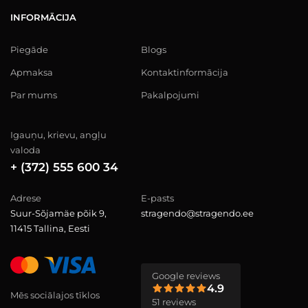
INFORMĀCIJA
Piegāde
Blogs
Apmaksa
Kontaktinformācija
Par mums
Pakalpojumi
Igauņu, krievu, angļu
valoda
+ (372) 555 600 34
Adrese
E-pasts
Suur-Sõjamäe põik 9,
stragendo@stragendo.ee
11415 Tallina, Eesti
Google reviews
4.9
Mēs sociālajos tīklos
51 reviews