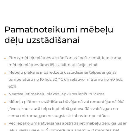
Pamatnoteikumi mēbeļu
dēļu uzstādīšanai
Pirms mēbeļu plātnes uzstādīšanas, īpaši ziemā, ieteicama
mēbeļu plātnes iknedēļas aklimatizācija telpā.
Mēbeļu plāksne ir paredzēta uzstādīšanai telpās ar gaisa
temperatūru no 10 līdz 30 ° C un relatīvo mitrumu no 40 līdz
60%.
Neatstājiet mēbeļu plāksni apkures ierīču tuvumā.
Mēbeļu plātnes uzstādīšana būvējamā vai remontējamā ēkā
jāveic, kad sausā telpa ir pilnībā gatava. Jāizvairās gan no
zema mitruma, gan no augstas istabas temperatūras.
Pēc iepakojuma atvēršanas apstrādājiet mēbeļu dēļu galus ar
laku, vasku vai eļļu. Šī procedūra aizņem 5-10 minūtes, bet