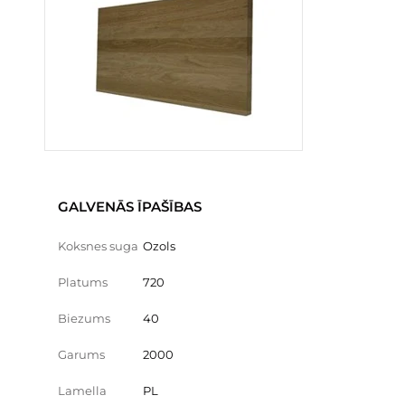
GALVENĀS ĪPAŠĪBAS
Koksnes suga
Ozols
Platums
720
Biezums
40
Garums
2000
Lamella
PL