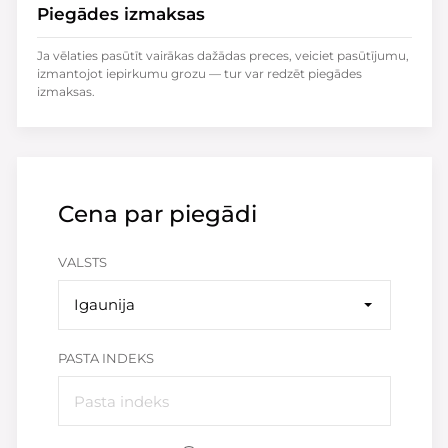
Piegādes izmaksas
Ja vēlaties pasūtīt vairākas dažādas preces, veiciet pasūtījumu,
izmantojot iepirkumu grozu — tur var redzēt piegādes
izmaksas.
Cena par piegādi
VALSTS
Igaunija
PASTA INDEKS