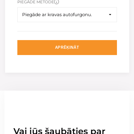
PIEGĀDE METODE
Piegāde ar kravas autofurgonu.
APRĒĶINĀT
Vai jūs šaubāties par