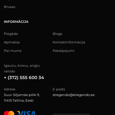
Brusas
INFORMĀCIJA
Piegāde
Blogs
Apmaksa
Kontaktinformācija
Par mums
Pakalpojumi
Igauņu, krievu, angļu
valoda
+ (372) 555 600 34
Adrese
E-pasts
Suur-Sõjamäe põik 9,
stragendo@stragendo.ee
11415 Tallina, Eesti