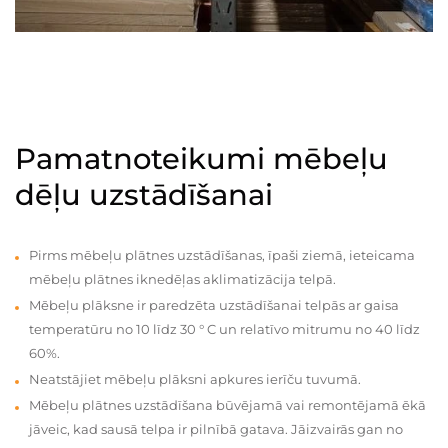
Pamatnoteikumi mēbeļu
dēļu uzstādīšanai
Pirms mēbeļu plātnes uzstādīšanas, īpaši ziemā, ieteicama
mēbeļu plātnes iknedēļas aklimatizācija telpā.
Mēbeļu plāksne ir paredzēta uzstādīšanai telpās ar gaisa
temperatūru no 10 līdz 30 ° C un relatīvo mitrumu no 40 līdz
60%.
Neatstājiet mēbeļu plāksni apkures ierīču tuvumā.
Mēbeļu plātnes uzstādīšana būvējamā vai remontējamā ēkā
jāveic, kad sausā telpa ir pilnībā gatava. Jāizvairās gan no