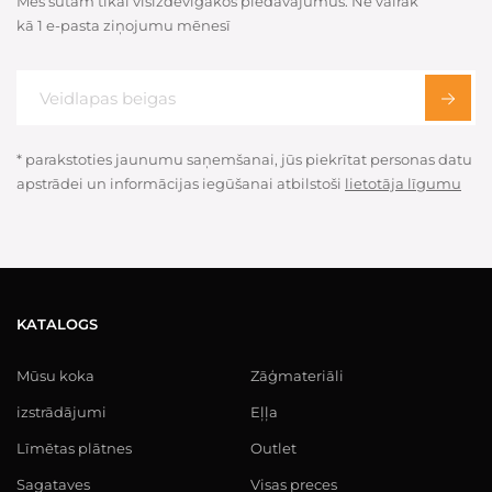
Mēs sūtam tikai visizdevīgākos piedāvājumus. Ne vairāk
kā 1 e-pasta ziņojumu mēnesī
* parakstoties jaunumu saņemšanai, jūs piekrītat personas datu
apstrādei un informācijas iegūšanai atbilstoši
lietotāja līgumu
KATALOGS
Mūsu koka
Zāģmateriāli
izstrādājumi
Eļļa
Līmētas plātnes
Outlet
Sagataves
Visas preces