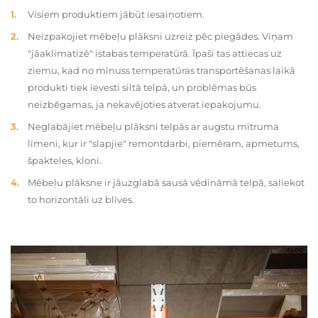
Visiem produktiem jābūt iesaiņotiem.
Neizpakojiet mēbeļu plāksni uzreiz pēc piegādes. Viņam
"jāaklimatizē" istabas temperatūrā. Īpaši tas attiecas uz
ziemu, kad no mīnuss temperatūras transportēšanas laikā
produkti tiek ievesti siltā telpā, un problēmas būs
neizbēgamas, ja nekavējoties atverat iepakojumu.
Neglabājiet mēbeļu plāksni telpās ar augstu mitruma
līmeni, kur ir "slapjie" remontdarbi, piemēram, apmetums,
špakteles, kloni.
Mēbeļu plāksne ir jāuzglabā sausā vēdināmā telpā, saliekot
to horizontāli uz blīves.