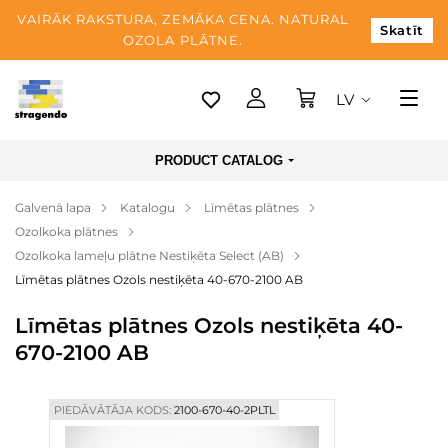
VAIRĀK RAKSTURA, ZEMĀKA CENA. NATURAL
Skatīt
OZOLA PLĀTNE.
LV
Tallina
PRODUCT CATALOG
Piegāde
Galvenā lapa
Katalogu
Līmētas plātnes
Apmaksa
Ozolkoka plātnes
Par mums
Ozolkoka lameļu plātne Nestiķēta Select (AB)
Līmētas plātnes Ozols nestiķēta 40-670-2100 AB
Blogs
Līmētas plātnes Ozols nestiķēta 40-
Kontaktinformācija
670-2100 AB
PIEDĀVĀTĀJA KODS:
2100-670-40-2PLTL