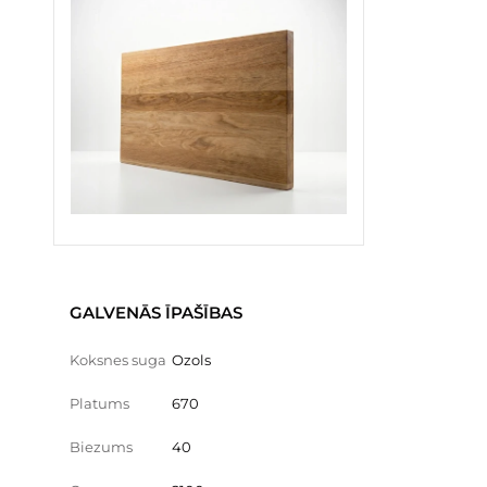
GALVENĀS ĪPAŠĪBAS
Koksnes suga
Ozols
Platums
670
Biezums
40