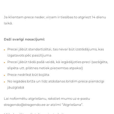
Ja klientam prece neder, viņam ir tiesības to atgriezt 14 dienu
laikā.
Daži svarīgi nosacījumi:
Precei jābūt standartizētai, tas nevar būt izstrādājums, kas
izgatavots pēc pasūtījuma
Precei jābūt tādā pašā veidā, kā iegādājoties preci (sazāģēta,
slīpēta utt. plātnes netiek pieņemtas atpakaļ)
Prece nedrīkst būt bojāta
No iegādes brīža un līdz atdošanas brīdim prece pienācīgi
jāuzglabā
Lai noformētu atgriešanu, rakstiet mums uz e-pastu
stragendo@stragendo.ee ar atzīmi “Atgriešana”.