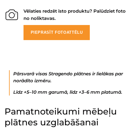
Vēlaties redzēt īsto produktu? Palūdziet foto
no noliktavas.
PIEPRASĪT FOTOATTĒLU
Pārsvarā visas Stragendo plātnes ir lielākas par
norādīto izmēru.
Līdz +5–10 mm garumā, līdz +3–6 mm platumā.
Pamatnoteikumi mēbeļu
plātnes uzglabāšanai