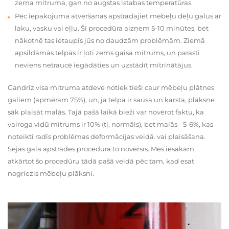
zema mitruma, gan no augstas istabas temperatūras.
Pēc iepakojuma atvēršanas apstrādājiet mēbeļu dēļu galus ar
laku, vasku vai eļļu. Šī procedūra aizņem 5-10 minūtes, bet
nākotnē tas ietaupīs jūs no daudzām problēmām. Ziemā
apsildāmās telpās ir ļoti zems gaisa mitrums, un parasti
neviens netraucē iegādāties un uzstādīt mitrinātājus.
Gandrīz visa mitruma atdeve notiek tieši caur mēbeļu plātnes
galiem (apmēram 75%), un, ja telpa ir sausa un karsta, plāksne
sāk plaisāt malās. Tajā pašā laikā bieži var novērot faktu, ka
vairoga vidū mitrums ir 10% (ti, normāls), bet malās - 5-6%, kas
noteikti radīs problēmas deformācijas veidā. vai plaisāšana.
Sejas gala apstrādes procedūra to novērsīs. Mēs iesakām
atkārtot šo procedūru tādā pašā veidā pēc tam, kad esat
nogriezis mēbeļu plāksni.