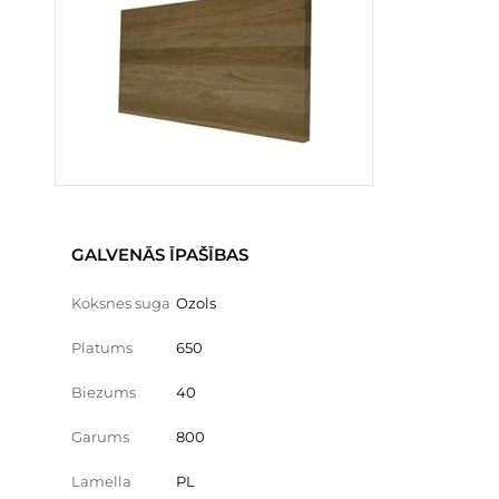
GALVENĀS ĪPAŠĪBAS
Koksnes suga
Ozols
Platums
650
Biezums
40
Garums
800
Lamella
PL