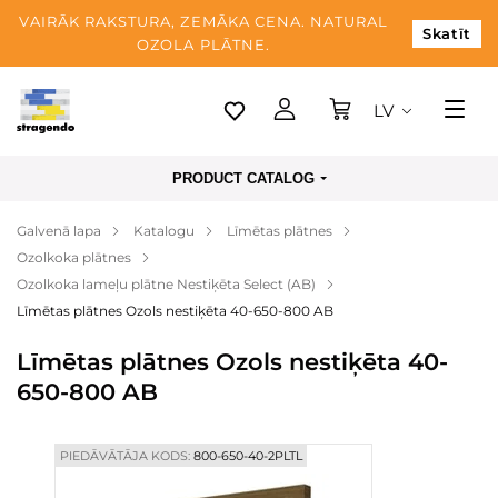
VAIRĀK RAKSTURA, ZEMĀKA CENA. NATURAL
Skatīt
OZOLA PLĀTNE.
LV
Tallina
PRODUCT CATALOG
Piegāde
Galvenā lapa
Katalogu
Līmētas plātnes
Apmaksa
Ozolkoka plātnes
Par mums
Ozolkoka lameļu plātne Nestiķēta Select (AB)
Līmētas plātnes Ozols nestiķēta 40-650-800 AB
Blogs
Līmētas plātnes Ozols nestiķēta 40-
Kontaktinformācija
650-800 AB
PIEDĀVĀTĀJA KODS:
800-650-40-2PLTL