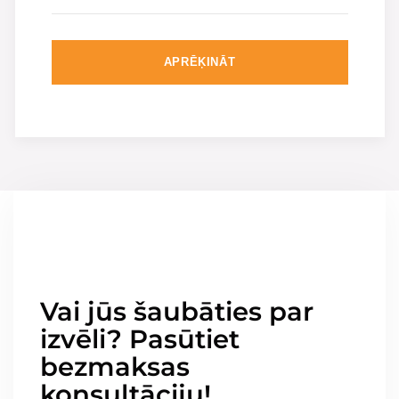
APRĒĶINĀT
Vai jūs šaubāties par
izvēli? Pasūtiet
bezmaksas
konsultāciju!