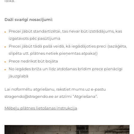
laikā.
Daži svarīgi nosacījumi:
Precei jābūt standartizētai, tas nevar būt izstrādājums, kas
izgatavots pēc pasūtījuma
Precei jābūt tādā pašā veidā, kā iegādājoties preci (sazāģēta,
slīpēta utt. plātnes netiek pieņemtas atpakaļ)
Prece nedrīkst būt bojāta
No iegādes brīža un līdz atdošanas brīdim prece pienācīgi
jāuzglabā
Lai noformētu atgriešanu, rakstiet mums uz e-pastu
stragendo@stragendo.ee ar atzīmi “Atgriešana”.
Mēbeļu plātnes lietošanas instrukcija