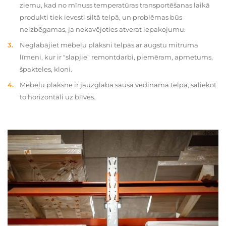
ziemu, kad no mīnuss temperatūras transportēšanas laikā
produkti tiek ievesti siltā telpā, un problēmas būs
neizbēgamas, ja nekavējoties atverat iepakojumu.
Neglabājiet mēbeļu plāksni telpās ar augstu mitruma
līmeni, kur ir "slapjie" remontdarbi, piemēram, apmetums,
špakteles, kloni.
Mēbeļu plāksne ir jāuzglabā sausā vēdināmā telpā, saliekot
to horizontāli uz blīves.