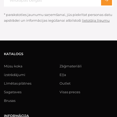
* parakstoties jaunumu saņemšanai, jūs piekrītat personas datu
apstrādei un informācijas iegūšanai atbilstoši
lietotāja līgumu
KATALOGS
Mūsu koka
Zāģmateriāli
izstrādājumi
Eļļa
Līmētas plātnes
Outlet
Sagataves
Visas preces
Brusas
INFORMĀCIJA