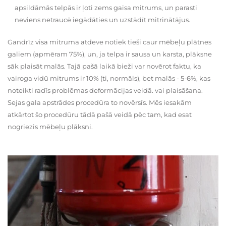
apsildāmās telpās ir ļoti zems gaisa mitrums, un parasti
neviens netraucē iegādāties un uzstādīt mitrinātājus.
Gandrīz visa mitruma atdeve notiek tieši caur mēbeļu plātnes
galiem (apmēram 75%), un, ja telpa ir sausa un karsta, plāksne
sāk plaisāt malās. Tajā pašā laikā bieži var novērot faktu, ka
vairoga vidū mitrums ir 10% (ti, normāls), bet malās - 5-6%, kas
noteikti radīs problēmas deformācijas veidā. vai plaisāšana.
Sejas gala apstrādes procedūra to novērsīs. Mēs iesakām
atkārtot šo procedūru tādā pašā veidā pēc tam, kad esat
nogriezis mēbeļu plāksni.