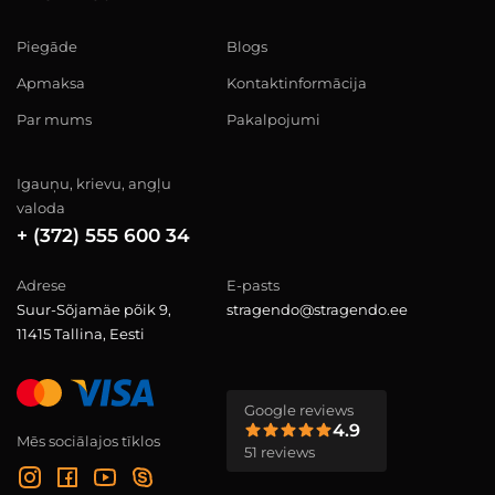
Piegāde
Blogs
Apmaksa
Kontaktinformācija
Par mums
Pakalpojumi
Igauņu, krievu, angļu
valoda
+ (372) 555 600 34
Adrese
E-pasts
Suur-Sõjamäe põik 9,
stragendo@stragendo.ee
11415 Tallina, Eesti
Google reviews
4.9
Mēs sociālajos tīklos
51 reviews