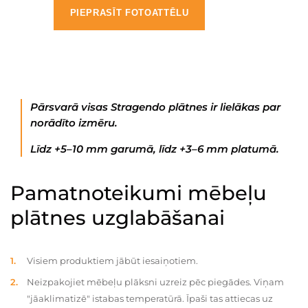
PIEPRASĪT FOTOATTĒLU
Pārsvarā visas Stragendo plātnes ir lielākas par
norādīto izmēru.
Līdz +5–10 mm garumā, līdz +3–6 mm platumā.
Pamatnoteikumi mēbeļu
plātnes uzglabāšanai
Visiem produktiem jābūt iesaiņotiem.
Neizpakojiet mēbeļu plāksni uzreiz pēc piegādes. Viņam
"jāaklimatizē" istabas temperatūrā. Īpaši tas attiecas uz