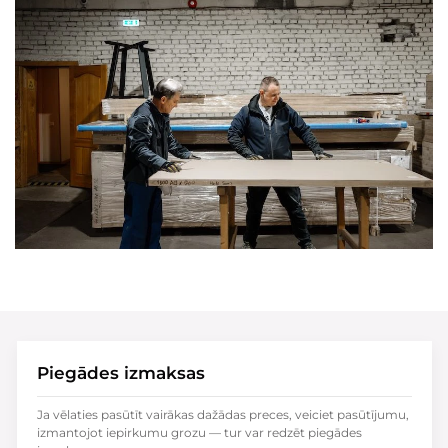
Piegādes izmaksas
Ja vēlaties pasūtīt vairākas dažādas preces, veiciet pasūtījumu,
izmantojot iepirkumu grozu — tur var redzēt piegādes