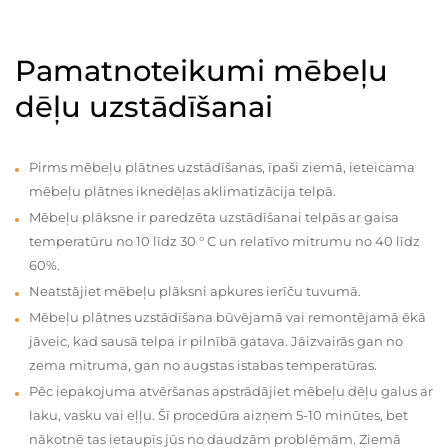
Pamatnoteikumi mēbeļu
dēļu uzstādīšanai
Pirms mēbeļu plātnes uzstādīšanas, īpaši ziemā, ieteicama
mēbeļu plātnes iknedēļas aklimatizācija telpā.
Mēbeļu plāksne ir paredzēta uzstādīšanai telpās ar gaisa
temperatūru no 10 līdz 30 ° C un relatīvo mitrumu no 40 līdz
60%.
Neatstājiet mēbeļu plāksni apkures ierīču tuvumā.
Mēbeļu plātnes uzstādīšana būvējamā vai remontējamā ēkā
jāveic, kad sausā telpa ir pilnībā gatava. Jāizvairās gan no
zema mitruma, gan no augstas istabas temperatūras.
Pēc iepakojuma atvēršanas apstrādājiet mēbeļu dēļu galus ar
laku, vasku vai eļļu. Šī procedūra aizņem 5-10 minūtes, bet
nākotnē tas ietaupīs jūs no daudzām problēmām. Ziemā