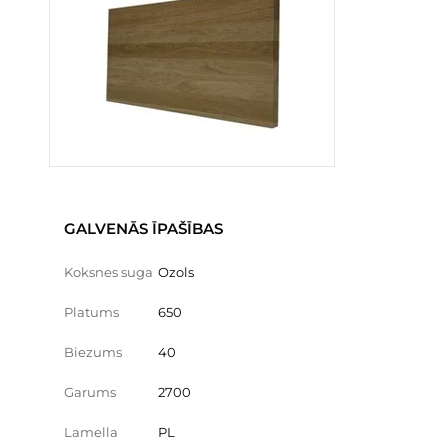
GALVENĀS ĪPAŠĪBAS
Koksnes suga
Ozols
Platums
650
Biezums
40
Garums
2700
Lamella
PL