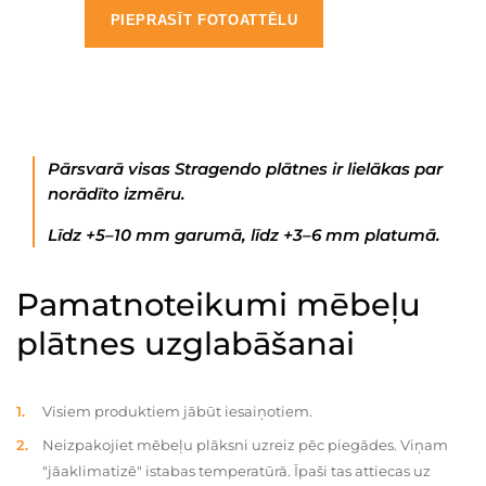
PIEPRASĪT FOTOATTĒLU
Pārsvarā visas Stragendo plātnes ir lielākas par
norādīto izmēru.
Līdz +5–10 mm garumā, līdz +3–6 mm platumā.
Pamatnoteikumi mēbeļu
plātnes uzglabāšanai
Visiem produktiem jābūt iesaiņotiem.
Neizpakojiet mēbeļu plāksni uzreiz pēc piegādes. Viņam
"jāaklimatizē" istabas temperatūrā. Īpaši tas attiecas uz