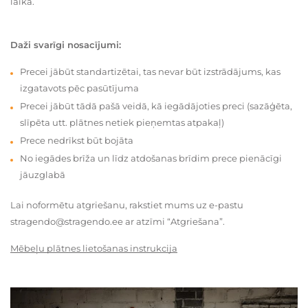
laikā.
Daži svarīgi nosacījumi:
Precei jābūt standartizētai, tas nevar būt izstrādājums, kas
izgatavots pēc pasūtījuma
Precei jābūt tādā pašā veidā, kā iegādājoties preci (sazāģēta,
slīpēta utt. plātnes netiek pieņemtas atpakaļ)
Prece nedrīkst būt bojāta
No iegādes brīža un līdz atdošanas brīdim prece pienācīgi
jāuzglabā
Lai noformētu atgriešanu, rakstiet mums uz e-pastu
stragendo@stragendo.ee ar atzīmi “Atgriešana”.
Mēbeļu plātnes lietošanas instrukcija