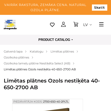
VAIRĀK RAKSTURA, ZEMĀKA CENA. NATURAL
Skatīt
OZOLA PLĀTNE.
LV
Tallina
PRODUCT CATALOG
Piegāde
Galvenā lapa
Katalogu
Līmētas plātnes
Apmaksa
Ozolkoka plātnes
Par mums
Ozolkoka lameļu plātne Nestiķēta Select (AB)
Līmētas plātnes Ozols nestiķēta 40-650-2700 AB
Blogs
Līmētas plātnes Ozols nestiķēta 40-
Kontaktinformācija
650-2700 AB
PIEDĀVĀTĀJA KODS:
2700-650-40-2PLTL