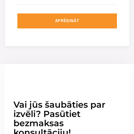
APRĒĶINĀT
Vai jūs šaubāties par
izvēli? Pasūtiet
bezmaksas
konsultāciju!