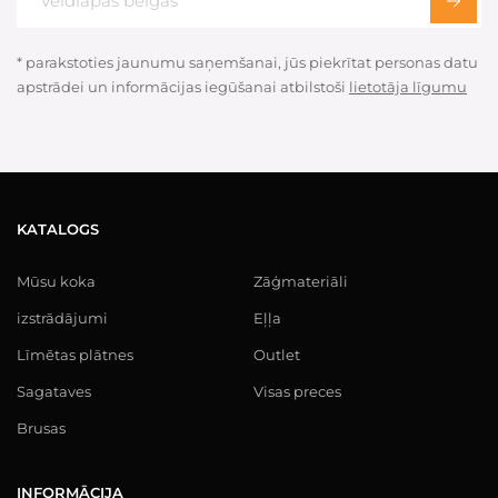
* parakstoties jaunumu saņemšanai, jūs piekrītat personas datu
apstrādei un informācijas iegūšanai atbilstoši
lietotāja līgumu
KATALOGS
Mūsu koka
Zāģmateriāli
izstrādājumi
Eļļa
Līmētas plātnes
Outlet
Sagataves
Visas preces
Brusas
INFORMĀCIJA