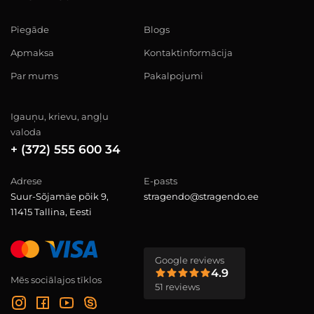
Piegāde
Blogs
Apmaksa
Kontaktinformācija
Par mums
Pakalpojumi
Igauņu, krievu, angļu
valoda
+ (372) 555 600 34
Adrese
E-pasts
Suur-Sõjamäe põik 9,
stragendo@stragendo.ee
11415 Tallina, Eesti
Google reviews
4.9
Mēs sociālajos tīklos
51 reviews