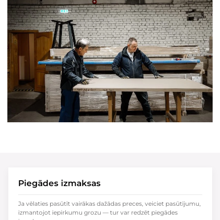
Piegādes izmaksas
Ja vēlaties pasūtīt vairākas dažādas preces, veiciet pasūtījumu,
izmantojot iepirkumu grozu — tur var redzēt piegādes