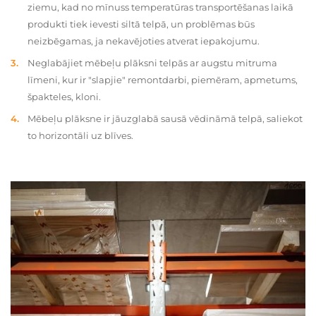
ziemu, kad no mīnuss temperatūras transportēšanas laikā
produkti tiek ievesti siltā telpā, un problēmas būs
neizbēgamas, ja nekavējoties atverat iepakojumu.
Neglabājiet mēbeļu plāksni telpās ar augstu mitruma
līmeni, kur ir "slapjie" remontdarbi, piemēram, apmetums,
špakteles, kloni.
Mēbeļu plāksne ir jāuzglabā sausā vēdināmā telpā, saliekot
to horizontāli uz blīves.