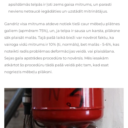
apsildāmās telpās ir ļoti zems gaisa mitrums, un parasti
neviens netraucē iegādāties un uzstādīt mitrinātājus.
Gandrīz visa mitruma atdeve notiek tieši caur mēbeļu plātnes
galiem (apmēram 75%), un, ja telpa ir sausa un karsta, plāksne
sāk plaisāt malās. Tajā pašā laikā bieži var novērot faktu, ka
vairoga vidū mitrums ir 10% (ti, normāls), bet malās - 5-6%, kas
noteikti radīs problēmas deformācijas veidā. vai plaisāšana.
Sejas gala apstrādes procedūra to novērsīs. Mēs iesakām
atkārtot šo procedūru tādā pašā veidā pēc tam, kad esat
nogriezis mēbeļu plāksni.