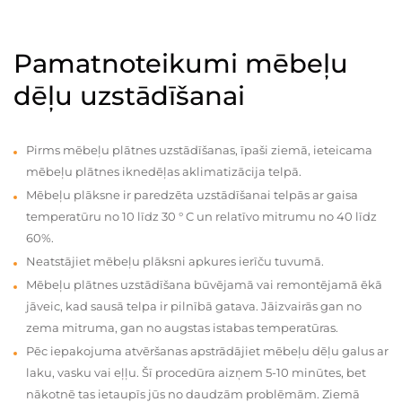
Pamatnoteikumi mēbeļu
dēļu uzstādīšanai
Pirms mēbeļu plātnes uzstādīšanas, īpaši ziemā, ieteicama
mēbeļu plātnes iknedēļas aklimatizācija telpā.
Mēbeļu plāksne ir paredzēta uzstādīšanai telpās ar gaisa
temperatūru no 10 līdz 30 ° C un relatīvo mitrumu no 40 līdz
60%.
Neatstājiet mēbeļu plāksni apkures ierīču tuvumā.
Mēbeļu plātnes uzstādīšana būvējamā vai remontējamā ēkā
jāveic, kad sausā telpa ir pilnībā gatava. Jāizvairās gan no
zema mitruma, gan no augstas istabas temperatūras.
Pēc iepakojuma atvēršanas apstrādājiet mēbeļu dēļu galus ar
laku, vasku vai eļļu. Šī procedūra aizņem 5-10 minūtes, bet
nākotnē tas ietaupīs jūs no daudzām problēmām. Ziemā