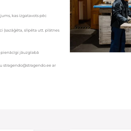
dājums, kas izgatavots pēc
i (sazāģēta, slīpēta utt. plātnes
 pienācīgi jāuzglabā
tu stragendo@stragendo.ee ar