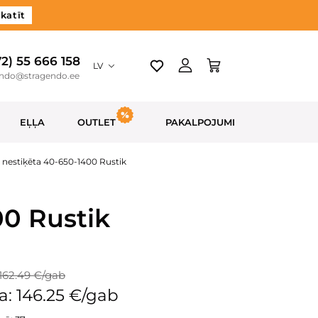
katīt
72) 55 666 158
LV
endo@stragendo.ee
EĻĻA
OUTLET
PAKALPOJUMI
 nestiķēta 40-650-1400 Rustik
00 Rustik
162.49 €/gab
: 146.25 €/gab