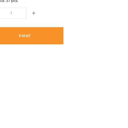
vā: 37 pcs.
PIRKT