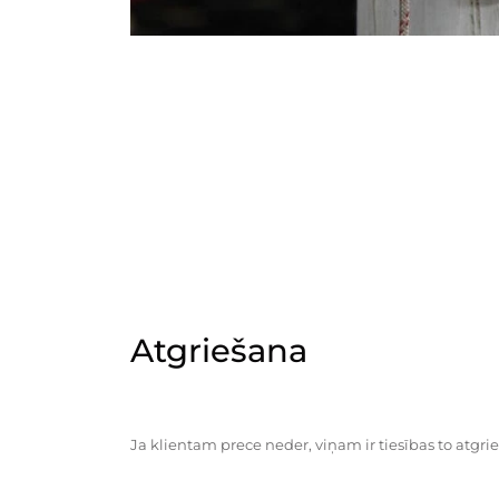
Atgriešana
Ja klientam prece neder, viņam ir tiesības to atgrie