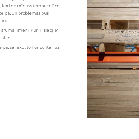
mu, kad no mīnuss temperatūras
ā telpā, un problēmas būs
umu.
ruma līmeni, kur ir "slapjie"
kloni.
pā, saliekot to horizontāli uz