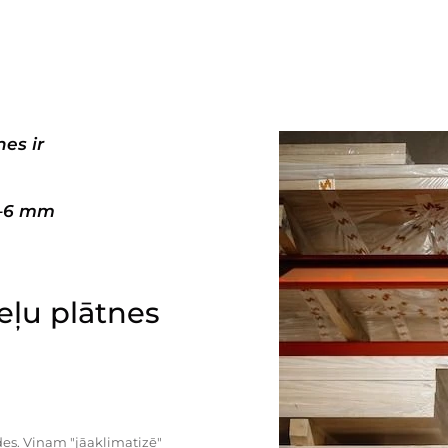
es ir
3–6 mm
ļu plātnes
es. Viņam "jāaklimatizē"