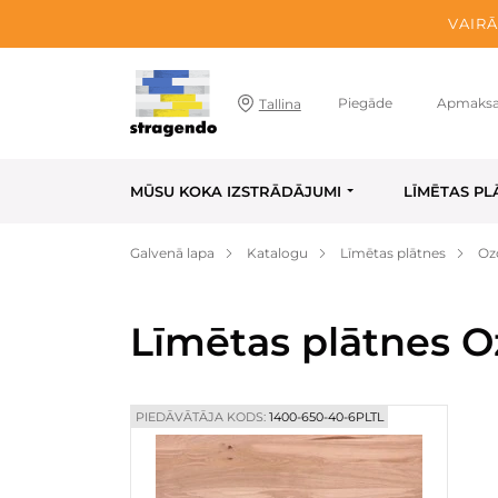
VAIRĀ
Piegāde
Apmaks
Tallina
MŪSU KOKA IZSTRĀDĀJUMI
LĪMĒTAS PL
Galvenā lapa
Katalogu
Līmētas plātnes
Oz
Līmētas plātnes O
PIEDĀVĀTĀJA KODS:
1400-650-40-6PLTL