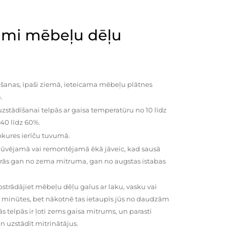
mi mēbeļu dēļu
šanas, īpaši ziemā, ieteicama mēbeļu plātnes
.
zstādīšanai telpās ar gaisa temperatūru no 10 līdz
 40 līdz 60%.
pkures ierīču tuvumā.
būvējamā vai remontējamā ēkā jāveic, kad sausā
vairās gan no zema mitruma, gan no augstas istabas
trādājiet mēbeļu dēļu galus ar laku, vasku vai
0 minūtes, bet nākotnē tas ietaupīs jūs no daudzām
telpās ir ļoti zems gaisa mitrums, un parasti
n uzstādīt mitrinātājus.