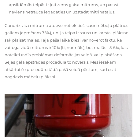
apsildāmās telpās ir ļoti zems gaisa mitrums, un parasti
neviens netraucē iegādāties un uzstādīt mitrinātājus.
Gandrīz visa mitruma atdeve notiek tieši caur mēbeļu plātnes
galiem (apmēram 75%), un, ja telpa ir sausa un karsta, plāksne
sāk plaisāt malās. Tajā pašā laikā bieži var novērot faktu, ka
vairoga vidū mitrums ir 10% (ti, normāls), bet malās - 5-6%, kas
noteikti radīs problēmas deformācijas veidā. vai plaisāšana.
Sejas gala apstrādes procedūra to novērsīs. Mēs iesakām
atkārtot šo procedūru tādā pašā veidā pēc tam, kad esat
nogriezis mēbeļu plāksni.