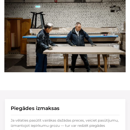
Piegādes izmaksas
Ja vēlaties pasūtīt vairākas dažādas preces, veiciet pasūtījumu,
izmantojot iepirkumu grozu — tur var redzēt piegādes