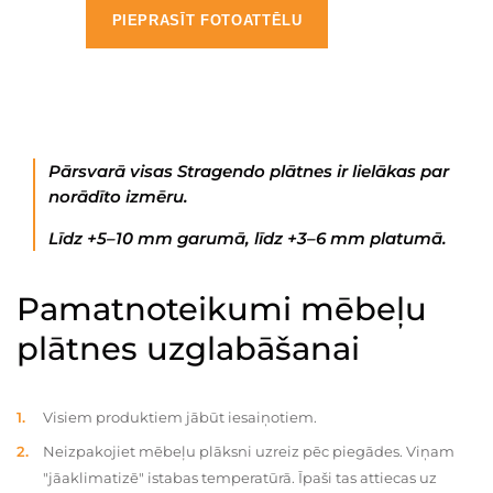
PIEPRASĪT FOTOATTĒLU
Pārsvarā visas Stragendo plātnes ir lielākas par
norādīto izmēru.
Līdz +5–10 mm garumā, līdz +3–6 mm platumā.
Pamatnoteikumi mēbeļu
plātnes uzglabāšanai
Visiem produktiem jābūt iesaiņotiem.
Neizpakojiet mēbeļu plāksni uzreiz pēc piegādes. Viņam
"jāaklimatizē" istabas temperatūrā. Īpaši tas attiecas uz