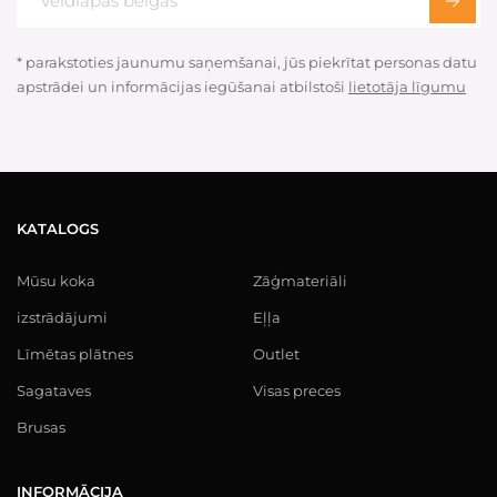
* parakstoties jaunumu saņemšanai, jūs piekrītat personas datu
apstrādei un informācijas iegūšanai atbilstoši
lietotāja līgumu
KATALOGS
Mūsu koka
Zāģmateriāli
izstrādājumi
Eļļa
Līmētas plātnes
Outlet
Sagataves
Visas preces
Brusas
INFORMĀCIJA