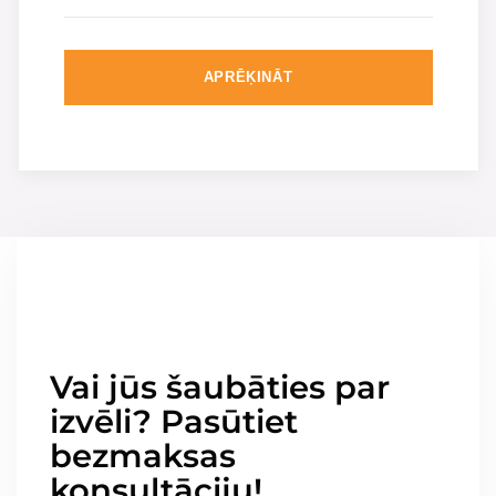
APRĒĶINĀT
Vai jūs šaubāties par
izvēli? Pasūtiet
bezmaksas
konsultāciju!