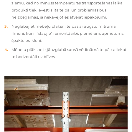
ziemu, kad no mīnuss temperatūras transportēšanas laikā
produkti tiek ievesti siltā telpā, un problēmas būs
neizbēgamas, ja nekavējoties atverat iepakojumu.
Neglabājiet mēbeļu plāksni telpās ar augstu mitruma
līmeni, kur ir "slapjie" remontdarbi, piemēram, apmetums,
špakteles, kloni.
Mēbeļu plāksne ir jāuzglabā sausā vēdināmā telpā, saliekot
to horizontāli uz blīves.