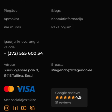
Piegāde
Blogs
Apmaksa
Kontaktinformācija
Par mums
Pakalpojumi
Igauņu, krievu, angļu
valoda
+ (372) 555 600 34
Adrese
E-pasts
Suur-Sõjamäe põik 9,
stragendo@stragendo.ee
11415 Tallina, Eesti
Google reviews
4.9
Mēs sociālajos tīklos
51 reviews