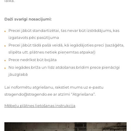
laikā.
Daži svarīgi nosacījumi:
Precei jābūt standartizētai, tas nevar būt izstrādājums, kas
izgatavots pēc pasūtījuma
Precei jābūt tādā pašā veidā, kā iegādājoties preci (sazāģēta,
slīpēta utt. plātnes netiek pieņemtas atpakaļ)
Prece nedrīkst būt bojāta
No iegādes brīža un līdz atdošanas brīdim prece pienācīgi
jāuzglabā
Lai noformētu atgriešanu, rakstiet mums uz e-pastu
stragendo@stragendo.ee ar atzīmi “Atgriešana”.
Mēbeļu plātnes lietošanas instrukcija