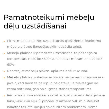
Pamatnoteikumi mēbeļu
dēļu uzstādīšanai
Pirms mēbeļu plātnes uzstādīšanas, īpaši ziemā, ieteicama
mēbeļu plātnes iknedēļas aklimatizācija telpā.
Mēbeļu plāksne ir paredzēta uzstādīšanai telpās ar gaisa
temperatūru no 10 līdz 30 ° C un relatīvo mitrumu no 40 līdz
60%.
Neatstājiet mēbeļu plāksni apkures ierīču tuvumā.
Mēbeļu plātnes uzstādīšana būvējamā vai remontējamā ēkā
jāveic, kad sausā telpa ir pilnībā gatava. Jāizvairās gan no
zema mitruma, gan no augstas istabas temperatūras.
Pēc iepakojuma atvēršanas apstrādājiet mēbeļu dēļu galus ar
laku, vasku vai eļļu. Šī procedūra aizņem 5-10 minūtes, bet
nākotnē tas ietaupīs jūs no daudzām problēmām. Ziemā