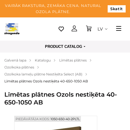
VAIRĀK RAKSTURA, ZEMĀKA CENA. NATURAL
Skatīt
OZOLA PLĀTNE.
LV
Tallina
PRODUCT CATALOG
Piegāde
Galvenā lapa
Katalogu
Līmētas plātnes
Apmaksa
Ozolkoka plātnes
Par mums
Ozolkoka lameļu plātne Nestiķēta Select (AB)
Līmētas plātnes Ozols nestiķēta 40-650-1050 AB
Blogs
Līmētas plātnes Ozols nestiķēta 40-
Kontaktinformācija
650-1050 AB
PIEDĀVĀTĀJA KODS:
1050-650-40-2PLTL