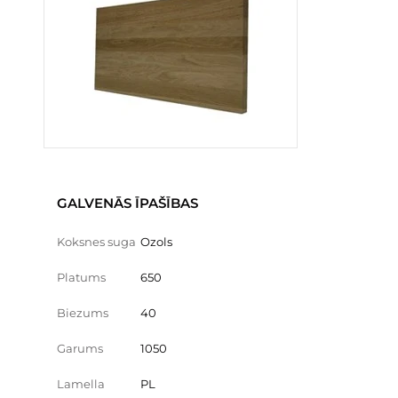
GALVENĀS ĪPAŠĪBAS
Koksnes suga
Ozols
Platums
650
Biezums
40
Garums
1050
Lamella
PL