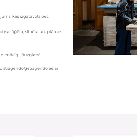
dājums, kas izgatavots pēc
i (sazāģēta, slīpēta utt. plātnes
 pienācīgi jāuzglabā
tu stragendo@stragendo.ee ar