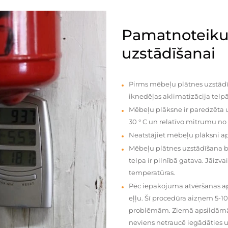
Pamatnoteiku
uzstādīšanai
Pirms mēbeļu plātnes uzstādī
iknedēļas aklimatizācija telpā
Mēbeļu plāksne ir paredzēta u
30 ° C un relatīvo mitrumu no
Neatstājiet mēbeļu plāksni a
Mēbeļu plātnes uzstādīšana 
telpa ir pilnībā gatava. Jāiz
temperatūras.
Pēc iepakojuma atvēršanas aps
eļļu. Šī procedūra aizņem 5-1
problēmām. Ziemā apsildāmās 
neviens netraucē iegādāties u