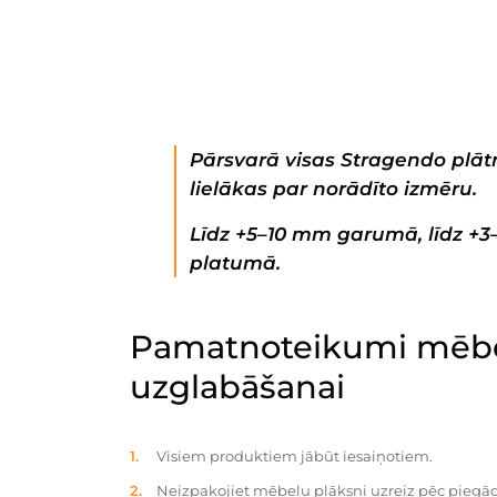
Pārsvarā visas Stragendo plātn
lielākas par norādīto izmēru.
Līdz +5–10 mm garumā, līdz +
platumā.
Pamatnoteikumi mēbe
uzglabāšanai
Visiem produktiem jābūt iesaiņotiem.
Neizpakojiet mēbeļu plāksni uzreiz pēc piegād