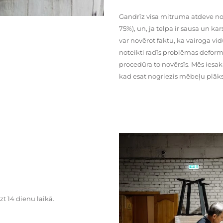
Gandrīz visa mitruma atdeve no
75%), un, ja telpa ir sausa un ka
var novērot faktu, ka vairoga vid
noteikti radīs problēmas deformā
procedūra to novērsīs. Mēs iesa
kad esat nogriezis mēbeļu plāks
zt 14 dienu laikā.