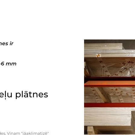
es ir
3–6 mm
ļu plātnes
es. Viņam "jāaklimatizē"