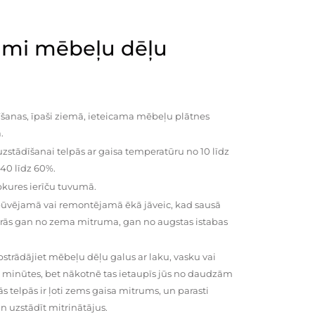
mi mēbeļu dēļu
šanas, īpaši ziemā, ieteicama mēbeļu plātnes
.
zstādīšanai telpās ar gaisa temperatūru no 10 līdz
 40 līdz 60%.
pkures ierīču tuvumā.
būvējamā vai remontējamā ēkā jāveic, kad sausā
vairās gan no zema mitruma, gan no augstas istabas
trādājiet mēbeļu dēļu galus ar laku, vasku vai
0 minūtes, bet nākotnē tas ietaupīs jūs no daudzām
telpās ir ļoti zems gaisa mitrums, un parasti
n uzstādīt mitrinātājus.