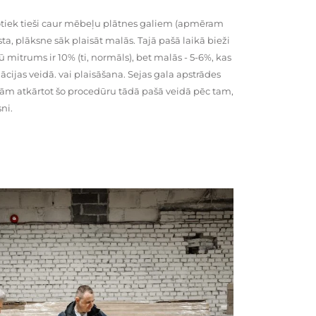
tiek tieši caur mēbeļu plātnes galiem (apmēram
rsta, plāksne sāk plaisāt malās. Tajā pašā laikā bieži
ū mitrums ir 10% (ti, normāls), bet malās - 5-6%, kas
cijas veidā. vai plaisāšana. Sejas gala apstrādes
kām atkārtot šo procedūru tādā pašā veidā pēc tam,
ni.