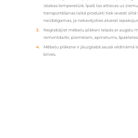
istabas temperatūrā. Īpaši tas attiecas uz zie
transportēšanas laikā produkti tiek ievesti silt
neizbēgamas, ja nekavējoties atverat iepakoj
Neglabājiet mēbeļu plāksni telpās ar augstu mit
remontdarbi, piemēram, apmetums, špakteles, 
Mēbeļu plāksne ir jāuzglabā sausā vēdināmā tel
blīves.