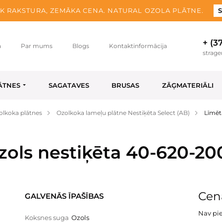
K RAKSTURA, ZEMĀKA CENA. NATURAL OZOLA PLĀTNE.
S
+ (3
a
Par mums
Blogs
Kontaktinformācija
strag
ĀTNES
SAGATAVES
BRUSAS
ZĀĢMATERIĀLI
olkoka plātnes
Ozolkoka lameļu plātne Nestiķēta Select (AB)
Līmēt
zols nestiķēta 40-620-2
Cena
GALVENĀS ĪPAŠĪBAS
Nav pi
Koksnes suga
Ozols