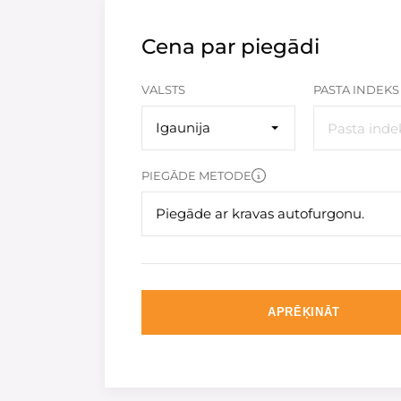
Cena par piegādi
VALSTS
PASTA INDEKS
Igaunija
PIEGĀDE METODE
Piegāde ar kravas autofurgonu.
APRĒĶINĀT