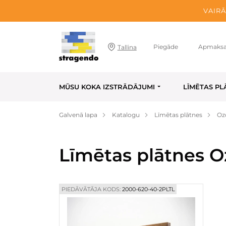
VAIRĀ
Piegāde
Apmaks
Tallina
MŪSU KOKA IZSTRĀDĀJUMI
LĪMĒTAS PL
Galvenā lapa
Katalogu
Līmētas plātnes
Oz
Līmētas plātnes O
PIEDĀVĀTĀJA KODS:
2000-620-40-2PLTL