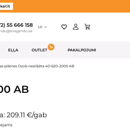
katīt
72) 55 666 158
LV
endo@stragendo.ee
EĻĻA
OUTLET
PAKALPOJUMI
as plātnes Ozols nestiķēta 40-620-2000 AB
000 AB
: 209.11 €/gab
eejams