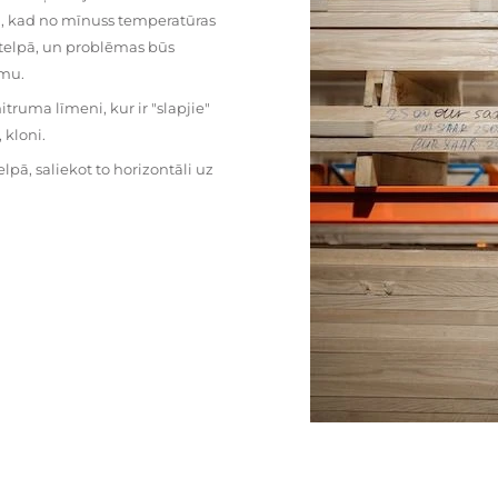
mu, kad no mīnuss temperatūras
ā telpā, un problēmas būs
umu.
ruma līmeni, kur ir "slapjie"
kloni.
pā, saliekot to horizontāli uz