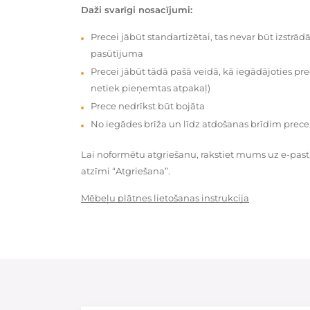
Daži svarīgi nosacījumi:
Precei jābūt standartizētai, tas nevar būt izstrā
pasūtījuma
Precei jābūt tādā pašā veidā, kā iegādājoties prec
netiek pieņemtas atpakaļ)
Prece nedrīkst būt bojāta
No iegādes brīža un līdz atdošanas brīdim prece
Lai noformētu atgriešanu, rakstiet mums uz e-pas
atzīmi “Atgriešana”.
Mēbeļu plātnes lietošanas instrukcija