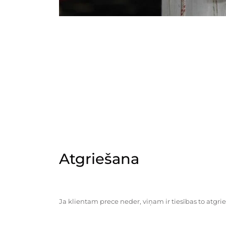
Atgriešana
Ja klientam prece neder, viņam ir tiesības to atgrie