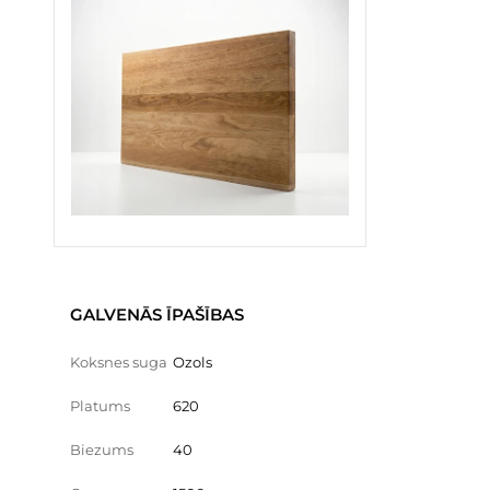
GALVENĀS ĪPAŠĪBAS
Koksnes suga
Ozols
Platums
620
Biezums
40