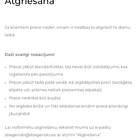
Atgriešana
Ja klientam prece neder, viņam ir tiesības to atgriezt 14 dienu
laikā.
Daži svarīgi nosacījumi:
Precei jābūt standartizētai, tas nevar būt izstrādājums, kas
izgatavots pēc pasūtījuma
Precei jābūt tādā pašā veidā, kā iegādājoties preci (sazāģēta,
slīpēta utt. plātnes netiek pieņemtas atpakaļ)
Prece nedrīkst būt bojāta
No iegādes brīža un līdz atdošanas brīdim prece pienācīgi
jāuzglabā
Lai noformētu atgriešanu, rakstiet mums uz e-pastu
stragendo@stragendo.ee ar atzīmi “Atgriešana”.