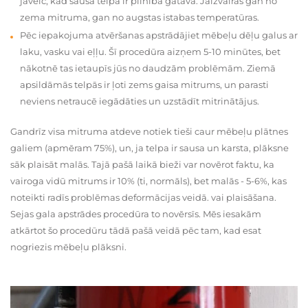
jāveic, kad sausā telpa ir pilnībā gatava. Jāizvairās gan no
zema mitruma, gan no augstas istabas temperatūras.
Pēc iepakojuma atvēršanas apstrādājiet mēbeļu dēļu galus ar
laku, vasku vai eļļu. Šī procedūra aizņem 5-10 minūtes, bet
nākotnē tas ietaupīs jūs no daudzām problēmām. Ziemā
apsildāmās telpās ir ļoti zems gaisa mitrums, un parasti
neviens netraucē iegādāties un uzstādīt mitrinātājus.
Gandrīz visa mitruma atdeve notiek tieši caur mēbeļu plātnes
galiem (apmēram 75%), un, ja telpa ir sausa un karsta, plāksne
sāk plaisāt malās. Tajā pašā laikā bieži var novērot faktu, ka
vairoga vidū mitrums ir 10% (ti, normāls), bet malās - 5-6%, kas
noteikti radīs problēmas deformācijas veidā. vai plaisāšana.
Sejas gala apstrādes procedūra to novērsīs. Mēs iesakām
atkārtot šo procedūru tādā pašā veidā pēc tam, kad esat
nogriezis mēbeļu plāksni.