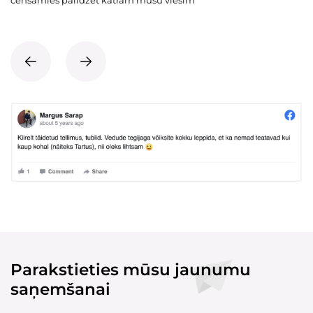
cenšamies palīdzēt katram mūsu viesim
Parakstieties mūsu jaunumu
saņemšanai