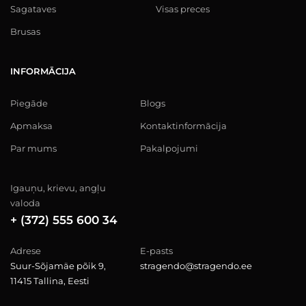
Sagataves
Visas preces
Brusas
INFORMĀCIJA
Piegāde
Blogs
Apmaksa
Kontaktinformācija
Par mums
Pakalpojumi
Igauņu, krievu, angļu
valoda
+ (372) 555 600 34
Adrese
E-pasts
Suur-Sõjamäe põik 9,
stragendo@stragendo.ee
11415 Tallina, Eesti