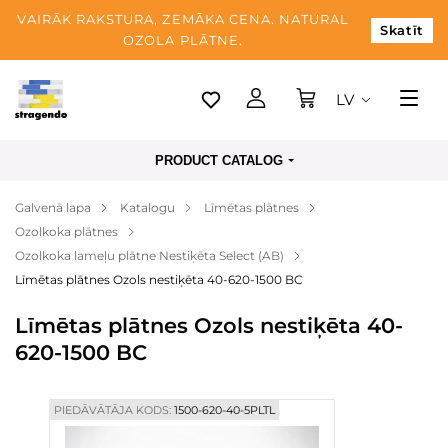
VAIRĀK RAKSTURA, ZEMĀKA CENA. NATURAL
Skatīt
OZOLA PLĀTNE.
LV
Tallina
PRODUCT CATALOG
Piegāde
Galvenā lapa
Katalogu
Līmētas plātnes
Apmaksa
Ozolkoka plātnes
Par mums
Ozolkoka lameļu plātne Nestiķēta Select (AB)
Līmētas plātnes Ozols nestiķēta 40-620-1500 BC
Blogs
Līmētas plātnes Ozols nestiķēta 40-
Kontaktinformācija
620-1500 BC
PIEDĀVĀTĀJA KODS:
1500-620-40-5PLTL