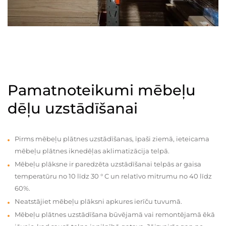
Pamatnoteikumi mēbeļu
dēļu uzstādīšanai
Pirms mēbeļu plātnes uzstādīšanas, īpaši ziemā, ieteicama
mēbeļu plātnes iknedēļas aklimatizācija telpā.
Mēbeļu plāksne ir paredzēta uzstādīšanai telpās ar gaisa
temperatūru no 10 līdz 30 ° C un relatīvo mitrumu no 40 līdz
60%.
Neatstājiet mēbeļu plāksni apkures ierīču tuvumā.
Mēbeļu plātnes uzstādīšana būvējamā vai remontējamā ēkā