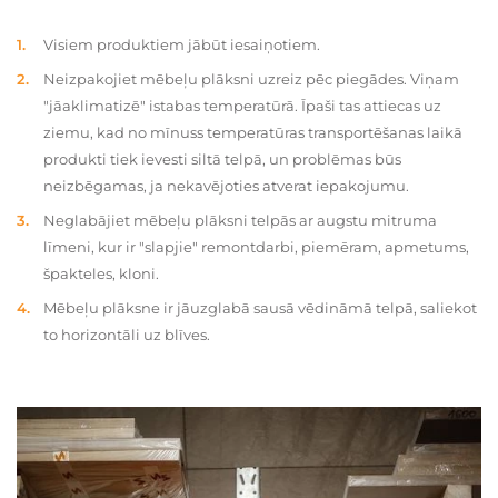
Visiem produktiem jābūt iesaiņotiem.
Neizpakojiet mēbeļu plāksni uzreiz pēc piegādes. Viņam
"jāaklimatizē" istabas temperatūrā. Īpaši tas attiecas uz
ziemu, kad no mīnuss temperatūras transportēšanas laikā
produkti tiek ievesti siltā telpā, un problēmas būs
neizbēgamas, ja nekavējoties atverat iepakojumu.
Neglabājiet mēbeļu plāksni telpās ar augstu mitruma
līmeni, kur ir "slapjie" remontdarbi, piemēram, apmetums,
špakteles, kloni.
Mēbeļu plāksne ir jāuzglabā sausā vēdināmā telpā, saliekot
to horizontāli uz blīves.