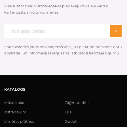
Mēs sūtam tikai visizdevīgākos piedāvājumus. Ne vairāk
kā 1 e-pasta ziņojumu mēnesī
* parakstoties jaunumu saņemšanai, jūs piekrītat personas datu
apstrādei un informācijas iegūšanai atbilstoši
lietotāja līgumu
KATALOGS
Mūsu koka
Zāģmateriāli
izstrādājumi
Eļļa
Līmētas plātnes
Outlet