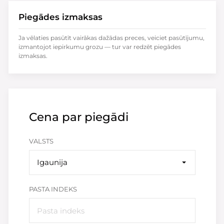
Piegādes izmaksas
Ja vēlaties pasūtīt vairākas dažādas preces, veiciet pasūtījumu,
izmantojot iepirkumu grozu — tur var redzēt piegādes
izmaksas.
Cena par piegādi
VALSTS
Igaunija
PASTA INDEKS