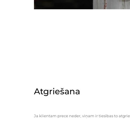
Atgriešana
Ja klientam prece neder, viņam ir tiesības to atgrie