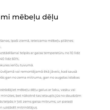
mi mēbeļu dēļu
šanas, īpaši ziemā, ieteicama mēbeļu plātnes
.
zstādīšanai telpās ar gaisa temperatūru no 10 līdz
 40 līdz 60%.
pkures ierīču tuvumā.
būvējamā vai remontējamā ēkā jāveic, kad sausā
vairās gan no zema mitruma, gan no augstas istabas
trādājiet mēbeļu dēļu galus ar laku, vasku vai
0 minūtes, bet nākotnē tas ietaupīs jūs no daudzām
telpās ir ļoti zems gaisa mitrums, un parasti
n uzstādīt mitrinātājus.