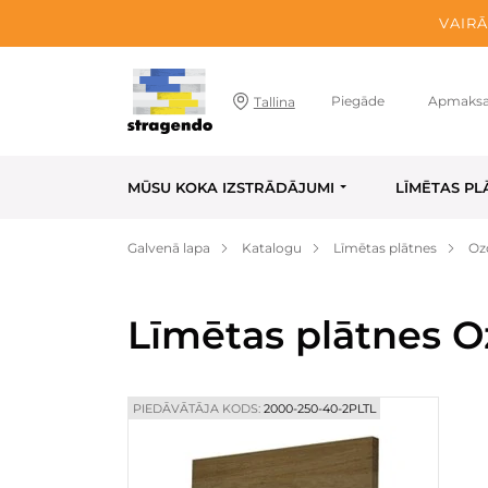
VAIRĀ
Piegāde
Apmaks
Tallina
MŪSU KOKA IZSTRĀDĀJUMI
LĪMĒTAS PL
Galvenā lapa
Katalogu
Līmētas plātnes
Oz
Līmētas plātnes O
PIEDĀVĀTĀJA KODS:
2000-250-40-2PLTL