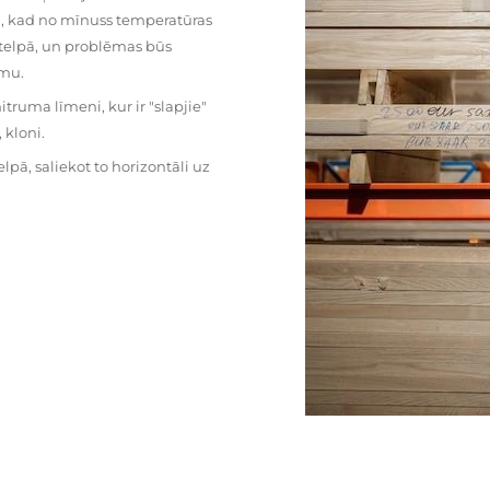
mu, kad no mīnuss temperatūras
ā telpā, un problēmas būs
umu.
ruma līmeni, kur ir "slapjie"
kloni.
pā, saliekot to horizontāli uz