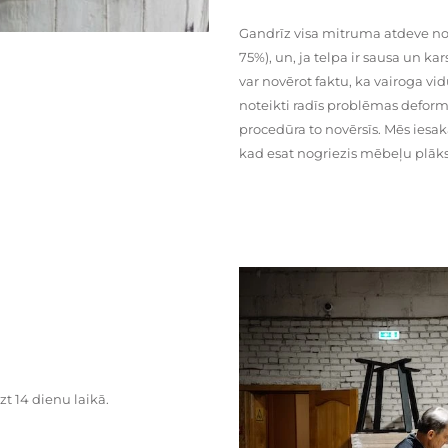
Gandrīz visa mitruma atdeve no
75%), un, ja telpa ir sausa un ka
var novērot faktu, ka vairoga vid
noteikti radīs problēmas deformā
procedūra to novērsīs. Mēs iesa
kad esat nogriezis mēbeļu plāks
zt 14 dienu laikā.