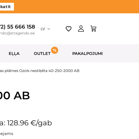
katīt
72) 55 666 158
LV
endo@stragendo.ee
EĻĻA
OUTLET
PAKALPOJUMI
as plātnes Ozols nestiķēta 40-250-2000 AB
000 AB
: 128.96 €/gab
eejams