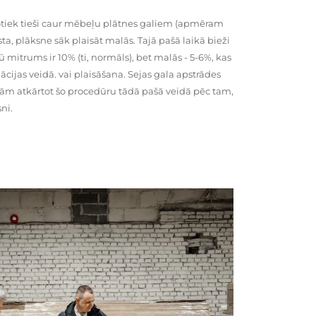
tiek tieši caur mēbeļu plātnes galiem (apmēram
rsta, plāksne sāk plaisāt malās. Tajā pašā laikā bieži
ū mitrums ir 10% (ti, normāls), bet malās - 5-6%, kas
cijas veidā. vai plaisāšana. Sejas gala apstrādes
kām atkārtot šo procedūru tādā pašā veidā pēc tam,
ni.