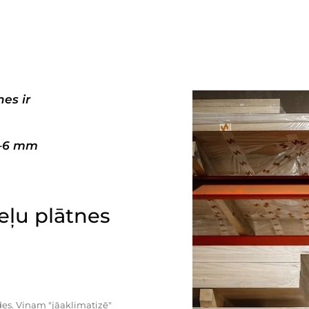
es ir
3–6 mm
ļu plātnes
es. Viņam "jāaklimatizē"