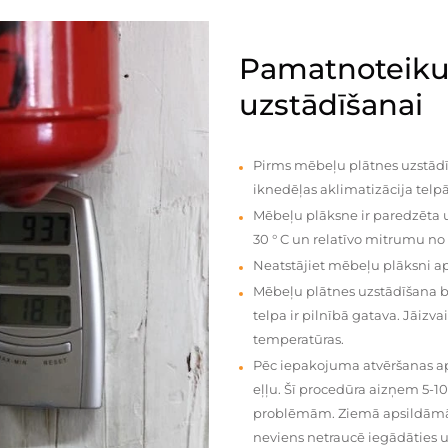
Pamatnoteiku
uzstādīšanai
Pirms mēbeļu plātnes uzstādī
iknedēļas aklimatizācija telpā
Mēbeļu plāksne ir paredzēta u
30 ° C un relatīvo mitrumu no
Neatstājiet mēbeļu plāksni a
Mēbeļu plātnes uzstādīšana 
telpa ir pilnībā gatava. Jāiz
temperatūras.
Pēc iepakojuma atvēršanas aps
eļļu. Šī procedūra aizņem 5-1
problēmām. Ziemā apsildāmās 
neviens netraucē iegādāties u