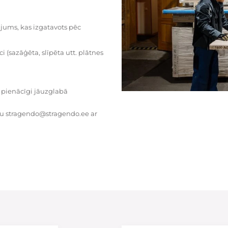
dājums, kas izgatavots pēc
i (sazāģēta, slīpēta utt. plātnes
 pienācīgi jāuzglabā
tu stragendo@stragendo.ee ar