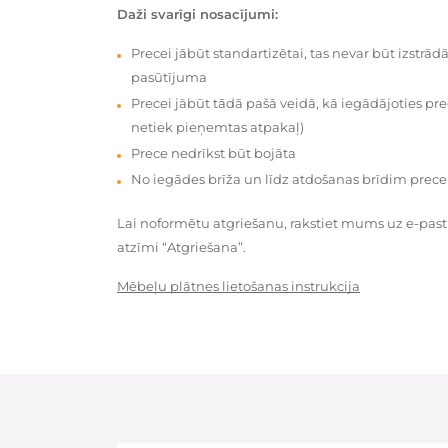
Daži svarīgi nosacījumi:
Precei jābūt standartizētai, tas nevar būt izstrā
pasūtījuma
Precei jābūt tādā pašā veidā, kā iegādājoties prec
netiek pieņemtas atpakaļ)
Prece nedrīkst būt bojāta
No iegādes brīža un līdz atdošanas brīdim prece
Lai noformētu atgriešanu, rakstiet mums uz e-pas
atzīmi “Atgriešana”.
Mēbeļu plātnes lietošanas instrukcija