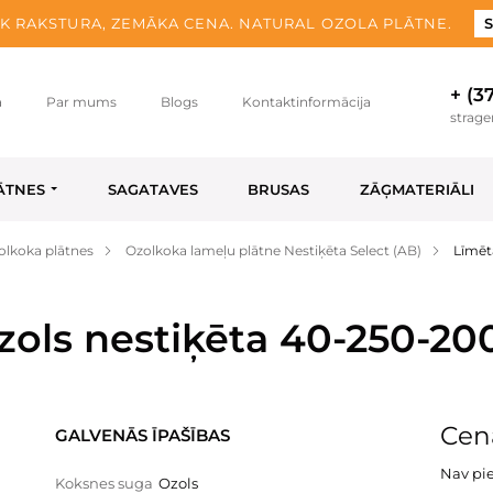
K RAKSTURA, ZEMĀKA CENA. NATURAL OZOLA PLĀTNE.
S
+ (3
a
Par mums
Blogs
Kontaktinformācija
strag
ĀTNES
SAGATAVES
BRUSAS
ZĀĢMATERIĀLI
olkoka plātnes
Ozolkoka lameļu plātne Nestiķēta Select (AB)
Līmēt
zols nestiķēta 40-250-2
Cena
GALVENĀS ĪPAŠĪBAS
Nav pi
Koksnes suga
Ozols