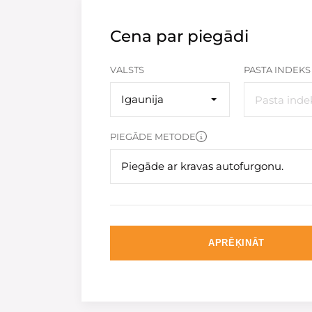
Cena par piegādi
VALSTS
PASTA INDEKS
Igaunija
PIEGĀDE METODE
Piegāde ar kravas autofurgonu.
APRĒĶINĀT