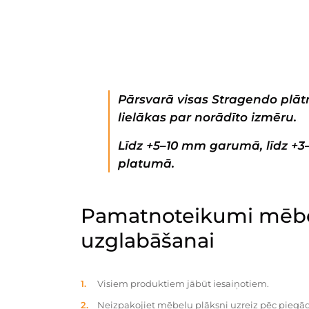
Pārsvarā visas Stragendo plātn
lielākas par norādīto izmēru.
Līdz +5–10 mm garumā, līdz +
platumā.
Pamatnoteikumi mēbe
uzglabāšanai
Visiem produktiem jābūt iesaiņotiem.
Neizpakojiet mēbeļu plāksni uzreiz pēc piegād