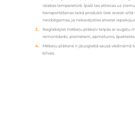
istabas temperatūrā. Īpaši tas attiecas uz zie
transportēšanas laikā produkti tiek ievesti silt
neizbēgamas, ja nekavējoties atverat iepakoj
Neglabājiet mēbeļu plāksni telpās ar augstu mit
remontdarbi, piemēram, apmetums, špakteles, 
Mēbeļu plāksne ir jāuzglabā sausā vēdināmā tel
blīves.