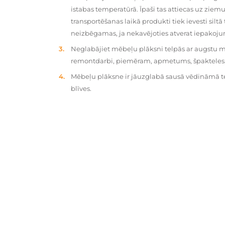
istabas temperatūrā. Īpaši tas attiecas uz zie
transportēšanas laikā produkti tiek ievesti silt
neizbēgamas, ja nekavējoties atverat iepakoj
Neglabājiet mēbeļu plāksni telpās ar augstu mit
remontdarbi, piemēram, apmetums, špakteles, 
Mēbeļu plāksne ir jāuzglabā sausā vēdināmā tel
blīves.