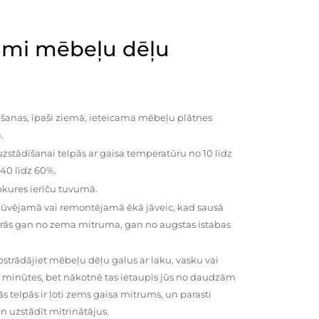
mi mēbeļu dēļu
šanas, īpaši ziemā, ieteicama mēbeļu plātnes
.
zstādīšanai telpās ar gaisa temperatūru no 10 līdz
 40 līdz 60%.
pkures ierīču tuvumā.
būvējamā vai remontējamā ēkā jāveic, kad sausā
vairās gan no zema mitruma, gan no augstas istabas
trādājiet mēbeļu dēļu galus ar laku, vasku vai
0 minūtes, bet nākotnē tas ietaupīs jūs no daudzām
telpās ir ļoti zems gaisa mitrums, un parasti
n uzstādīt mitrinātājus.