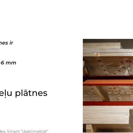
es ir
3–6 mm
ļu plātnes
es. Viņam "jāaklimatizē"