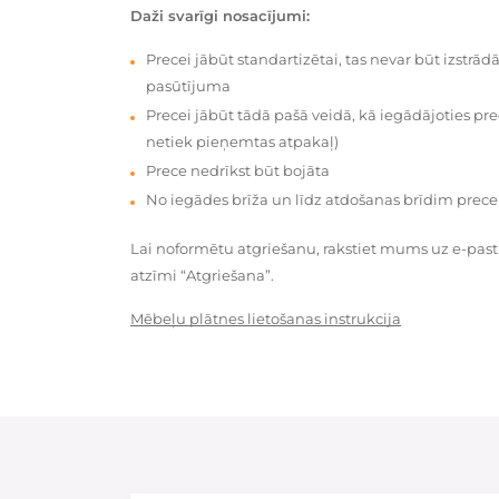
Daži svarīgi nosacījumi:
Precei jābūt standartizētai, tas nevar būt izstrā
pasūtījuma
Precei jābūt tādā pašā veidā, kā iegādājoties prec
netiek pieņemtas atpakaļ)
Prece nedrīkst būt bojāta
No iegādes brīža un līdz atdošanas brīdim prece
Lai noformētu atgriešanu, rakstiet mums uz e-pas
atzīmi “Atgriešana”.
Mēbeļu plātnes lietošanas instrukcija