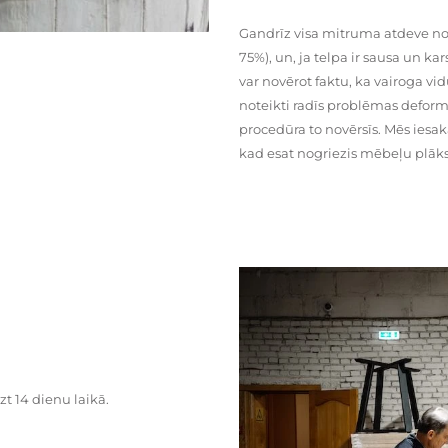
Gandrīz visa mitruma atdeve no
75%), un, ja telpa ir sausa un ka
var novērot faktu, ka vairoga vid
noteikti radīs problēmas deformā
procedūra to novērsīs. Mēs iesa
kad esat nogriezis mēbeļu plāks
zt 14 dienu laikā.