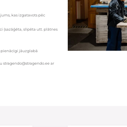
dājums, kas izgatavots pēc
i (sazāģēta, slīpēta utt. plātnes
 pienācīgi jāuzglabā
tu stragendo@stragendo.ee ar