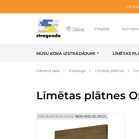
VAIRĀ
Piegāde
Apmaks
Tallina
MŪSU KOKA IZSTRĀDĀJUMI
LĪMĒTAS PL
Galvenā lapa
Katalogu
Līmētas plātnes
Oz
Līmētas plātnes O
PIEDĀVĀTĀJA KODS:
1800-900-30-2PLTL