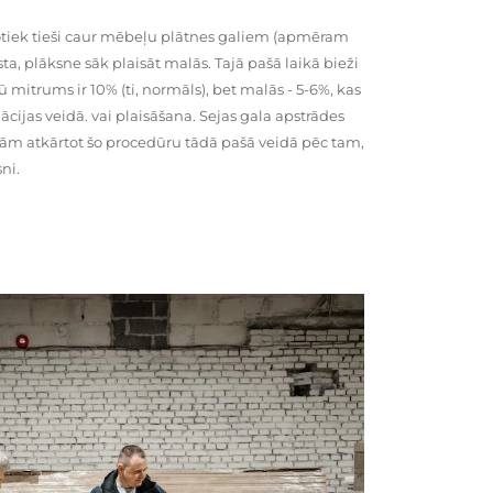
tiek tieši caur mēbeļu plātnes galiem (apmēram
rsta, plāksne sāk plaisāt malās. Tajā pašā laikā bieži
ū mitrums ir 10% (ti, normāls), bet malās - 5-6%, kas
cijas veidā. vai plaisāšana. Sejas gala apstrādes
kām atkārtot šo procedūru tādā pašā veidā pēc tam,
ni.