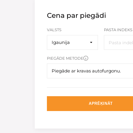
Cena par piegādi
VALSTS
PASTA INDEKS
Igaunija
PIEGĀDE METODE
Piegāde ar kravas autofurgonu.
APRĒĶINĀT