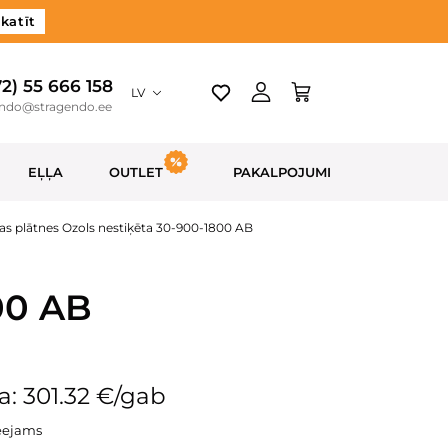
katīt
72) 55 666 158
LV
endo@stragendo.ee
EĻĻA
OUTLET
PAKALPOJUMI
as plātnes Ozols nestiķēta 30-900-1800 AB
00 AB
: 301.32 €/gab
eejams