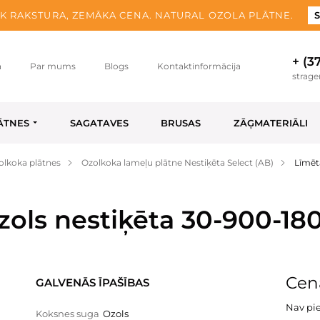
K RAKSTURA, ZEMĀKA CENA. NATURAL OZOLA PLĀTNE.
S
+ (3
a
Par mums
Blogs
Kontaktinformācija
strag
ĀTNES
SAGATAVES
BRUSAS
ZĀĢMATERIĀLI
olkoka plātnes
Ozolkoka lameļu plātne Nestiķēta Select (AB)
Līmēt
zols nestiķēta 30-900-18
Cena
GALVENĀS ĪPAŠĪBAS
Nav pi
Koksnes suga
Ozols