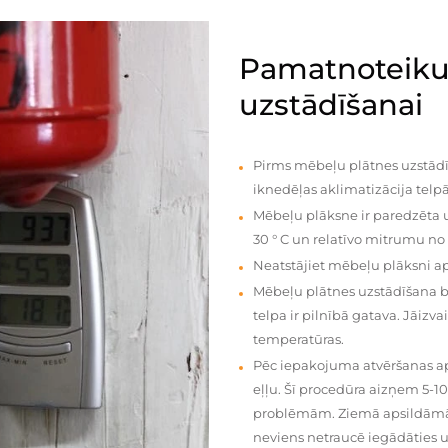
Pamatnoteiku
uzstādīšanai
Pirms mēbeļu plātnes uzstādī
iknedēļas aklimatizācija telpā
Mēbeļu plāksne ir paredzēta u
30 ° C un relatīvo mitrumu no
Neatstājiet mēbeļu plāksni a
Mēbeļu plātnes uzstādīšana 
telpa ir pilnībā gatava. Jāiz
temperatūras.
Pēc iepakojuma atvēršanas aps
eļļu. Šī procedūra aizņem 5-1
problēmām. Ziemā apsildāmās 
neviens netraucē iegādāties u