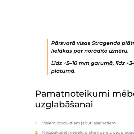
Pārsvarā visas Stragendo plātn
lielākas par norādīto izmēru.
Līdz +5–10 mm garumā, līdz +
platumā.
Pamatnoteikumi mēbe
uzglabāšanai
Visiem produktiem jābūt iesaiņotiem.
Neizpakojiet mēbeļu plāksni uzreiz pēc piegād