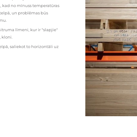
mu, kad no mīnuss temperatūras
ā telpā, un problēmas būs
umu.
ruma līmeni, kur ir "slapjie"
kloni.
pā, saliekot to horizontāli uz