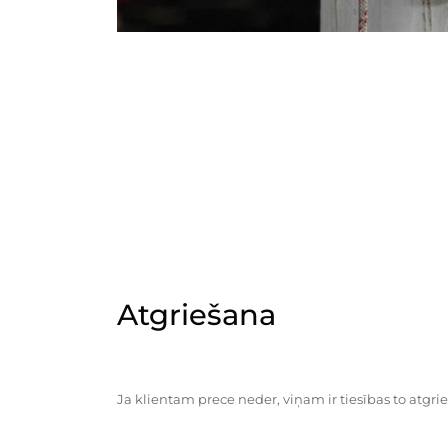
Atgriešana
Ja klientam prece neder, viņam ir tiesības to atgrie