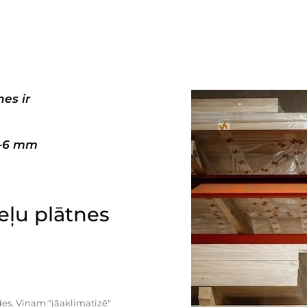
es ir
3–6 mm
ļu plātnes
es. Viņam "jāaklimatizē"