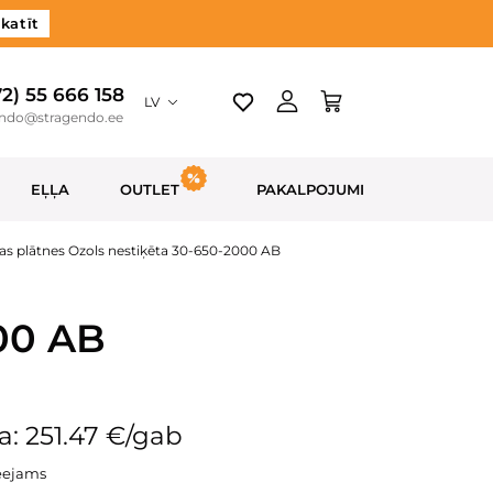
katīt
72) 55 666 158
LV
endo@stragendo.ee
EĻĻA
OUTLET
PAKALPOJUMI
as plātnes Ozols nestiķēta 30-650-2000 AB
000 AB
: 251.47 €/gab
eejams