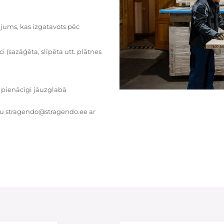
dājums, kas izgatavots pēc
i (sazāģēta, slīpēta utt. plātnes
 pienācīgi jāuzglabā
tu stragendo@stragendo.ee ar