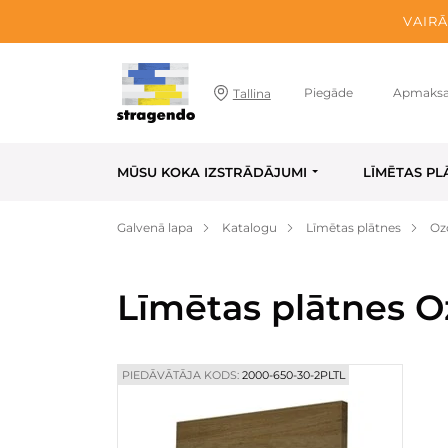
VAIRĀ
Piegāde
Apmaks
Tallina
MŪSU KOKA IZSTRĀDĀJUMI
LĪMĒTAS PL
Galvenā lapa
Katalogu
Līmētas plātnes
Oz
Līmētas plātnes O
PIEDĀVĀTĀJA KODS:
2000-650-30-2PLTL