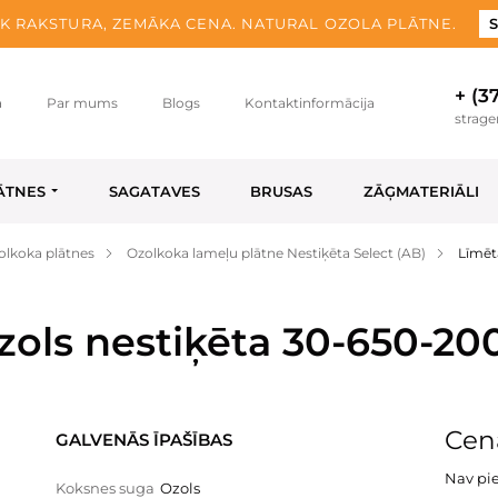
K RAKSTURA, ZEMĀKA CENA. NATURAL OZOLA PLĀTNE.
S
+ (3
a
Par mums
Blogs
Kontaktinformācija
strag
ĀTNES
SAGATAVES
BRUSAS
ZĀĢMATERIĀLI
olkoka plātnes
Ozolkoka lameļu plātne Nestiķēta Select (AB)
Līmēt
zols nestiķēta 30-650-2
Cena
GALVENĀS ĪPAŠĪBAS
Nav pi
Koksnes suga
Ozols