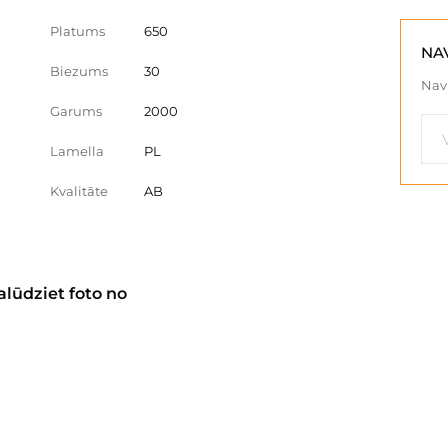
Platums
650
NA
Biezums
30
Nav 
Garums
2000
Lamella
PL
Kvalitāte
AB
alūdziet foto no