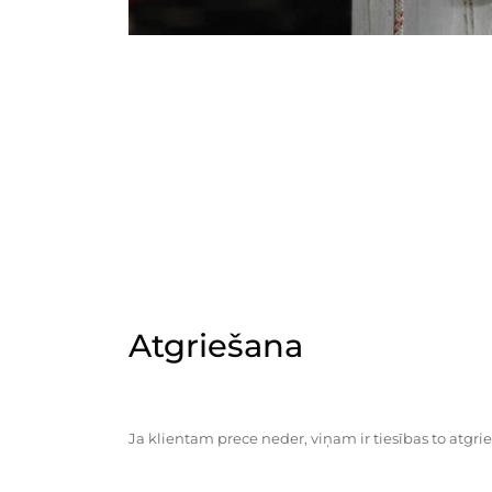
Atgriešana
Ja klientam prece neder, viņam ir tiesības to atgrie