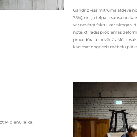
Gandrīz visa mitruma atdeve no
75%), un, ja telpa ir sausa un ka
var novērot faktu, ka vairoga vid
noteikti radīs problēmas deformā
procedūra to novērsīs. Mēs iesa
kad esat nogriezis mēbeļu plāks
zt 14 dienu laikā.