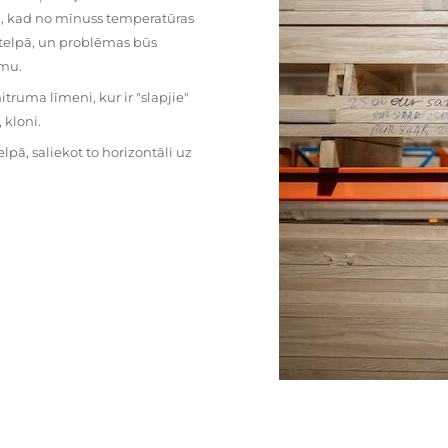
mu, kad no mīnuss temperatūras
ā telpā, un problēmas būs
umu.
ruma līmeni, kur ir "slapjie"
kloni.
pā, saliekot to horizontāli uz