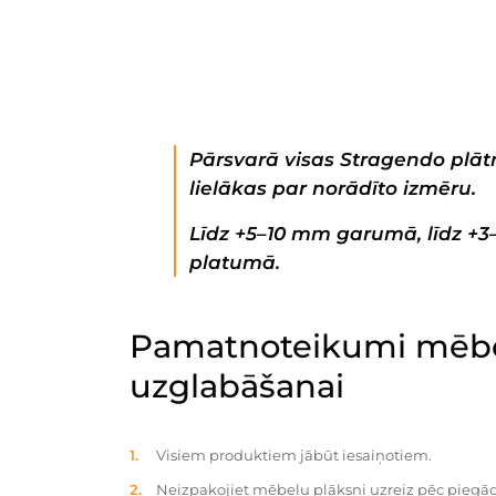
Pārsvarā visas Stragendo plātn
lielākas par norādīto izmēru.
Līdz +5–10 mm garumā, līdz +
platumā.
Pamatnoteikumi mēbe
uzglabāšanai
Visiem produktiem jābūt iesaiņotiem.
Neizpakojiet mēbeļu plāksni uzreiz pēc piegād