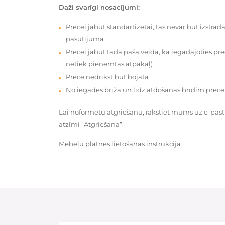
Daži svarīgi nosacījumi:
Precei jābūt standartizētai, tas nevar būt izstrā
pasūtījuma
Precei jābūt tādā pašā veidā, kā iegādājoties prec
netiek pieņemtas atpakaļ)
Prece nedrīkst būt bojāta
No iegādes brīža un līdz atdošanas brīdim prece
Lai noformētu atgriešanu, rakstiet mums uz e-pas
atzīmi “Atgriešana”.
Mēbeļu plātnes lietošanas instrukcija