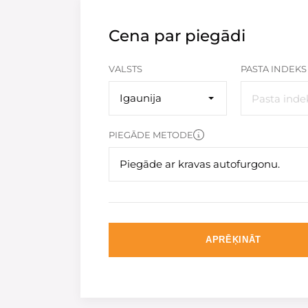
Cena par piegādi
VALSTS
PASTA INDEKS
Igaunija
PIEGĀDE METODE
Piegāde ar kravas autofurgonu.
APRĒĶINĀT