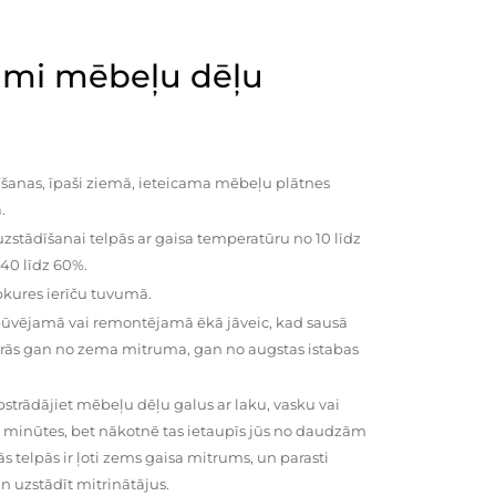
mi mēbeļu dēļu
šanas, īpaši ziemā, ieteicama mēbeļu plātnes
.
zstādīšanai telpās ar gaisa temperatūru no 10 līdz
 40 līdz 60%.
pkures ierīču tuvumā.
būvējamā vai remontējamā ēkā jāveic, kad sausā
vairās gan no zema mitruma, gan no augstas istabas
trādājiet mēbeļu dēļu galus ar laku, vasku vai
0 minūtes, bet nākotnē tas ietaupīs jūs no daudzām
telpās ir ļoti zems gaisa mitrums, un parasti
n uzstādīt mitrinātājus.