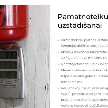
Pamatnoteiku
uzstādīšanai
Pirms mēbeļu plātnes uzstādī
iknedēļas aklimatizācija telpā
Mēbeļu plāksne ir paredzēta u
30 ° C un relatīvo mitrumu no
Neatstājiet mēbeļu plāksni a
Mēbeļu plātnes uzstādīšana 
telpa ir pilnībā gatava. Jāiz
temperatūras.
Pēc iepakojuma atvēršanas aps
eļļu. Šī procedūra aizņem 5-1
problēmām. Ziemā apsildāmās 
neviens netraucē iegādāties u