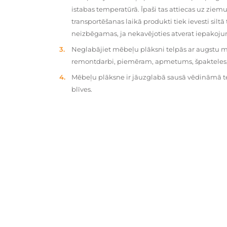
istabas temperatūrā. Īpaši tas attiecas uz zie
transportēšanas laikā produkti tiek ievesti silt
neizbēgamas, ja nekavējoties atverat iepakoj
Neglabājiet mēbeļu plāksni telpās ar augstu mit
remontdarbi, piemēram, apmetums, špakteles, 
Mēbeļu plāksne ir jāuzglabā sausā vēdināmā tel
blīves.