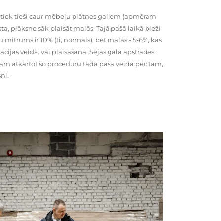
tiek tieši caur mēbeļu plātnes galiem (apmēram
rsta, plāksne sāk plaisāt malās. Tajā pašā laikā bieži
ū mitrums ir 10% (ti, normāls), bet malās - 5-6%, kas
cijas veidā. vai plaisāšana. Sejas gala apstrādes
kām atkārtot šo procedūru tādā pašā veidā pēc tam,
ni.