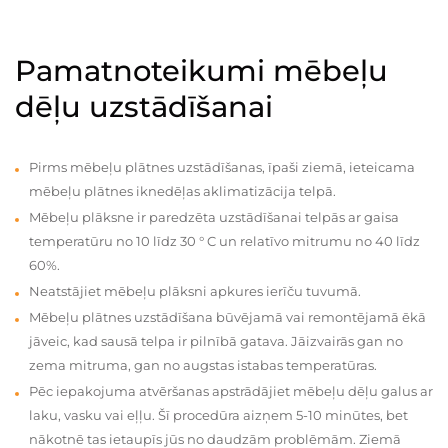
Pamatnoteikumi mēbeļu
dēļu uzstādīšanai
Pirms mēbeļu plātnes uzstādīšanas, īpaši ziemā, ieteicama
mēbeļu plātnes iknedēļas aklimatizācija telpā.
Mēbeļu plāksne ir paredzēta uzstādīšanai telpās ar gaisa
temperatūru no 10 līdz 30 ° C un relatīvo mitrumu no 40 līdz
60%.
Neatstājiet mēbeļu plāksni apkures ierīču tuvumā.
Mēbeļu plātnes uzstādīšana būvējamā vai remontējamā ēkā
jāveic, kad sausā telpa ir pilnībā gatava. Jāizvairās gan no
zema mitruma, gan no augstas istabas temperatūras.
Pēc iepakojuma atvēršanas apstrādājiet mēbeļu dēļu galus ar
laku, vasku vai eļļu. Šī procedūra aizņem 5-10 minūtes, bet
nākotnē tas ietaupīs jūs no daudzām problēmām. Ziemā