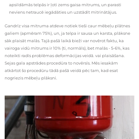
apsildāmās telpās ir ļoti zems gaisa mitrums, un parasti
neviens netraucē iegādāties un uzstādīt mitrinātājus.
Gandrīz visa mitruma atdeve notiek tieši caur mēbeļu plātnes
galiem (apmēram 75%), un, ja telpa ir sausa un karsta, plāksne
sāk plaisāt malās. Tajā pašā laikā bieži var novērot faktu, ka
vairoga vidū mitrums ir 10% (ti, normāls), bet malās - 5-6%, kas
noteikti radīs problēmas deformācijas veidā. vai plaisāšana.
Sejas gala apstrādes procedūra to novērsīs. Mēs iesakām
atkārtot šo procedūru tādā pašā veidā pēc tam, kad esat
nogriezis mēbeļu plāksni.