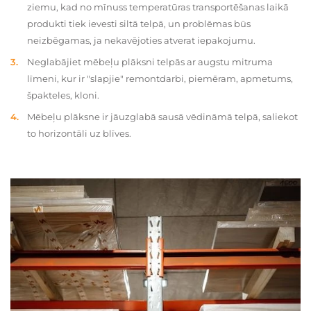
ziemu, kad no mīnuss temperatūras transportēšanas laikā
produkti tiek ievesti siltā telpā, un problēmas būs
neizbēgamas, ja nekavējoties atverat iepakojumu.
Neglabājiet mēbeļu plāksni telpās ar augstu mitruma
līmeni, kur ir "slapjie" remontdarbi, piemēram, apmetums,
špakteles, kloni.
Mēbeļu plāksne ir jāuzglabā sausā vēdināmā telpā, saliekot
to horizontāli uz blīves.