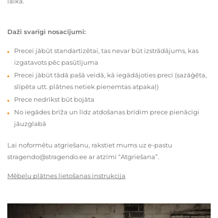
laikā.
Daži svarīgi nosacījumi:
Precei jābūt standartizētai, tas nevar būt izstrādājums, kas
izgatavots pēc pasūtījuma
Precei jābūt tādā pašā veidā, kā iegādājoties preci (sazāģēta,
slīpēta utt. plātnes netiek pieņemtas atpakaļ)
Prece nedrīkst būt bojāta
No iegādes brīža un līdz atdošanas brīdim prece pienācīgi
jāuzglabā
Lai noformētu atgriešanu, rakstiet mums uz e-pastu
stragendo@stragendo.ee ar atzīmi “Atgriešana”.
Mēbeļu plātnes lietošanas instrukcija