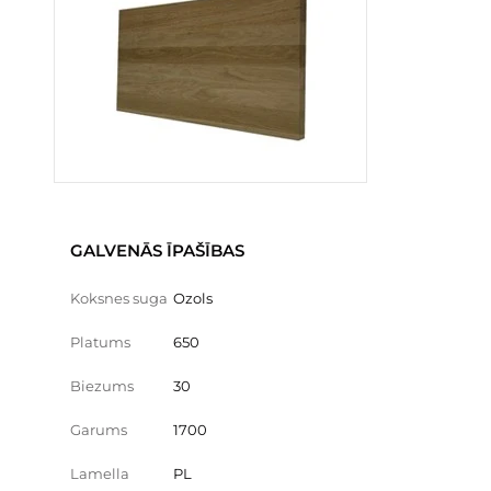
GALVENĀS ĪPAŠĪBAS
Koksnes suga
Ozols
Platums
650
Biezums
30
Garums
1700
Lamella
PL