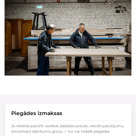
Piegādes izmaksas
Ja vēlaties pasūtīt vairākas dažādas preces, veiciet pasūtījumu,
izmantojot iepirkumu grozu — tur var redzēt piegādes