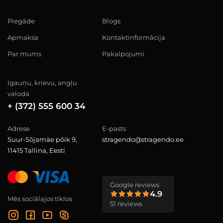
Piegāde
Blogs
Apmaksa
Kontaktinformācija
Par mums
Pakalpojumi
Igauņu, krievu, angļu
valoda
+ (372) 555 600 34
Adrese
E-pasts
Suur-Sõjamäe põik 9,
stragendo@stragendo.ee
11415 Tallina, Eesti
Google reviews
4.9
Mēs sociālajos tīklos
51 reviews