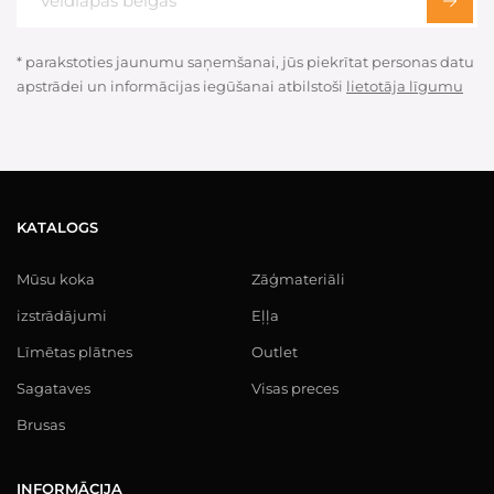
* parakstoties jaunumu saņemšanai, jūs piekrītat personas datu
apstrādei un informācijas iegūšanai atbilstoši
lietotāja līgumu
KATALOGS
Mūsu koka
Zāģmateriāli
izstrādājumi
Eļļa
Līmētas plātnes
Outlet
Sagataves
Visas preces
Brusas
INFORMĀCIJA