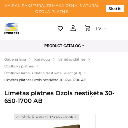
VAIRĀK RAKSTURA, ZEMĀKA CENA. NATURAL
Skatīt
OZOLA PLĀTNE.
LV
Tallina
PRODUCT CATALOG
Piegāde
Galvenā lapa
Katalogu
Līmētas plātnes
Apmaksa
Ozolkoka plātnes
Par mums
Ozolkoka lameļu plātne Nestiķēta Select (AB)
Līmētas plātnes Ozols nestiķēta 30-650-1700 AB
Blogs
Līmētas plātnes Ozols nestiķēta 30-
Kontaktinformācija
650-1700 AB
PIEDĀVĀTĀJA KODS:
1700-650-30-2PLTL