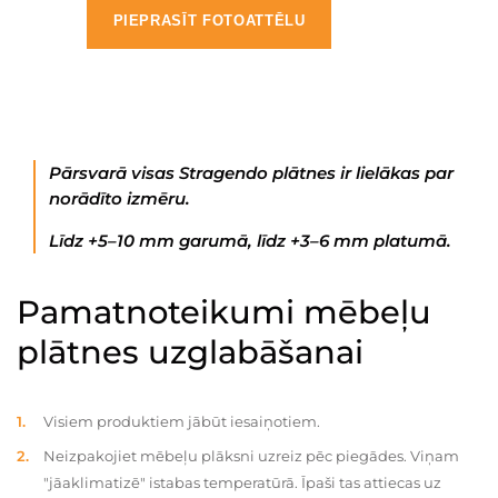
PIEPRASĪT FOTOATTĒLU
Pārsvarā visas Stragendo plātnes ir lielākas par
norādīto izmēru.
Līdz +5–10 mm garumā, līdz +3–6 mm platumā.
Pamatnoteikumi mēbeļu
plātnes uzglabāšanai
Visiem produktiem jābūt iesaiņotiem.
Neizpakojiet mēbeļu plāksni uzreiz pēc piegādes. Viņam
"jāaklimatizē" istabas temperatūrā. Īpaši tas attiecas uz