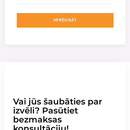
APRĒĶINĀT
Vai jūs šaubāties par
izvēli? Pasūtiet
bezmaksas
konsultāciju!