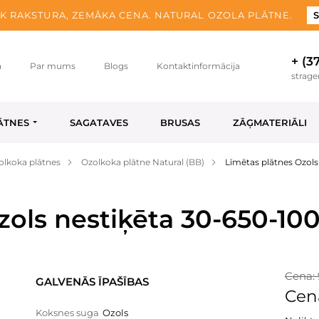
K RAKSTURA, ZEMĀKA CENA. NATURAL OZOLA PLĀTNE.
S
+ (3
a
Par mums
Blogs
Kontaktinformācija
strag
ĀTNES
SAGATAVES
BRUSAS
ZĀĢMATERIĀLI
olkoka plātnes
Ozolkoka plātne Natural (BB)
Līmētas plātnes Ozols
zols nestiķēta 30-650-10
Cena: 
GALVENĀS ĪPAŠĪBAS
Cena
Koksnes suga
Ozols