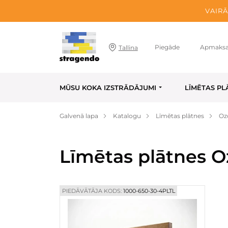
VAIRĀ
Piegāde
Apmaks
Tallina
MŪSU KOKA IZSTRĀDĀJUMI
LĪMĒTAS PL
Galvenā lapa
Katalogu
Līmētas plātnes
Oz
Līmētas plātnes O
PIEDĀVĀTĀJA KODS:
1000-650-30-4PLTL