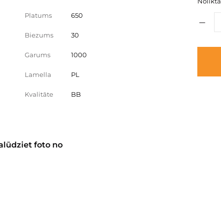
Nolikta
Platums
650
Biezums
30
Garums
1000
Lamella
PL
Kvalitāte
BB
alūdziet foto no