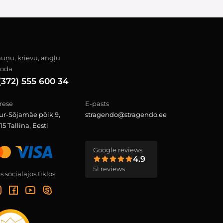
auņu, krievu, angļu
loda
(372) 555 600 34
rese
E-pasts
ur-Sõjamäe põik 9,
stragendo@stragendo.ee
15 Tallina, Eesti
Google reviews
4.9
51 reviews
 sociālajos tīklos