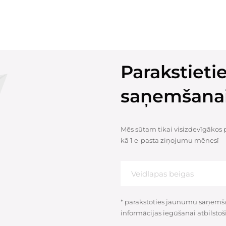
Parakstiet
saņemšana
Mēs sūtam tikai visizdevīgākos
kā 1 e-pasta ziņojumu mēnesī
* parakstoties jaunumu saņemšan
informācijas iegūšanai atbilstoš