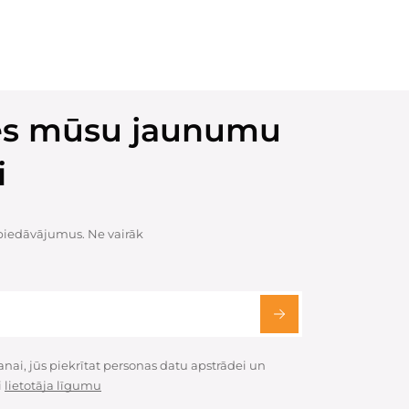
ies mūsu jaunumu
i
 piedāvājumus. Ne vairāk
ai, jūs piekrītat personas datu apstrādei un
i
lietotāja līgumu