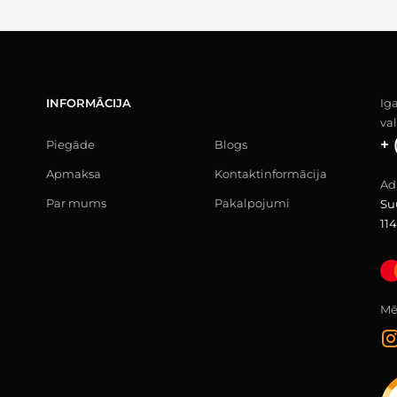
INFORMĀCIJA
Ig
va
+ 
Piegāde
Blogs
Apmaksa
Kontaktinformācija
Ad
Par mums
Pakalpojumi
Su
114
Mēs