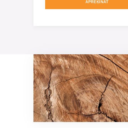
APRĒĶINĀT