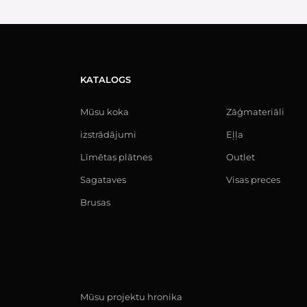
KATALOGS
Mūsu koka
Zāģmateriāli
izstrādājumi
Eļļa
Līmētas plātnes
Outlet
Sagataves
Visas preces
Brusas
Mūsu projektu hronika