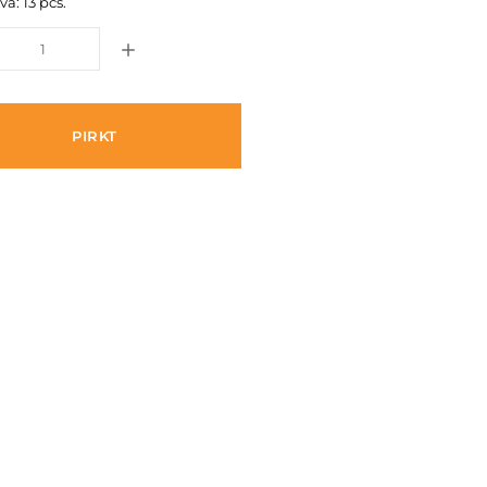
vā: 13 pcs.
PIRKT