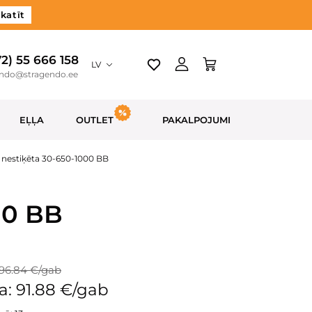
katīt
72) 55 666 158
LV
endo@stragendo.ee
EĻĻA
OUTLET
PAKALPOJUMI
 nestiķēta 30-650-1000 BB
00 BB
96.84 €/gab
: 91.88 €/gab