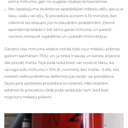
zema mitruma, gan no augstas istabas temperatūras.
Pēc iepakojuma atvēršanas apstrādājiet mēbeļu dēļu galus ar
laku, vasku vai eļļu. Šī procedūra aizņem 5-10 minūtes, bet
nākotnē tas ietaupīs jūs no daudzām problēmām. Ziemā
apsildāmās telpās ir ļoti zems gaisa mitrums, un parasti
neviens netraucē iegādāties un uzstādīt mitrinātājus.
Gandrīz visa mitruma atdeve notiek tieši caur mēbeļu plātnes
galiem (apmēram 75%), un, ja telpa ir sausa un karsta, plāksne
sāk plaisāt malās. Tajā pašā laikā bieži var novērot faktu, ka
vairoga vidū mitrums ir 10% (ti, normāls), bet malās - 5-6%, kas
noteikti radīs problēmas deformācijas veidā. vai plaisāšana.
Sejas gala apstrādes procedūra to novērsīs. Mēs iesakām
atkārtot šo procedūru tādā pašā veidā pēc tam, kad esat
nogriezis mēbeļu plāksni.