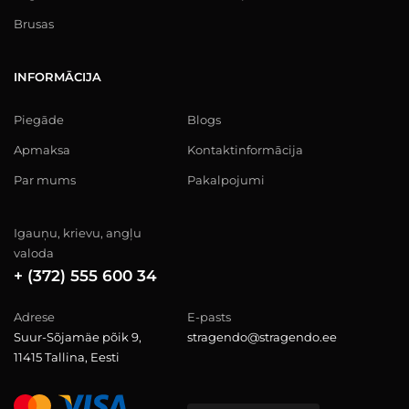
Brusas
INFORMĀCIJA
Piegāde
Blogs
Apmaksa
Kontaktinformācija
Par mums
Pakalpojumi
Igauņu, krievu, angļu
valoda
+ (372) 555 600 34
Adrese
E-pasts
Suur-Sõjamäe põik 9,
stragendo@stragendo.ee
11415 Tallina, Eesti