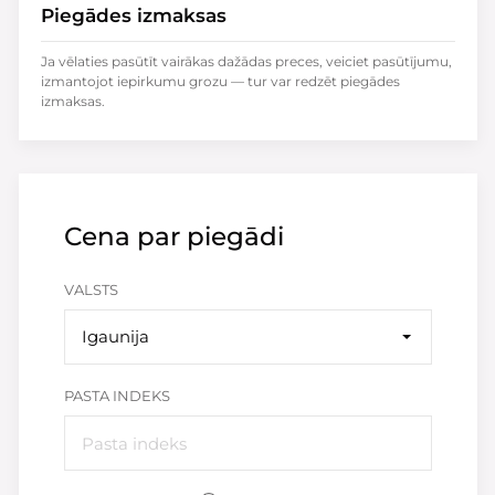
Piegādes izmaksas
Ja vēlaties pasūtīt vairākas dažādas preces, veiciet pasūtījumu,
izmantojot iepirkumu grozu — tur var redzēt piegādes
izmaksas.
Cena par piegādi
VALSTS
Igaunija
PASTA INDEKS