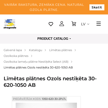
VAIRĀK RAKSTURA, ZEMĀKA CENA. NATURAL
Skatīt
OZOLA PLĀTNE.
LV
Tallina
PRODUCT CATALOG
Piegāde
Galvenā lapa
Katalogu
Līmētas plātnes
Apmaksa
Ozolkoka plātnes
Par mums
Ozolkoka lameļu plātne Nestiķēta Select (AB)
Līmētas plātnes Ozols nestiķēta 30-620-1050 AB
Blogs
Līmētas plātnes Ozols nestiķēta 30-
Kontaktinformācija
620-1050 AB
PIEDĀVĀTĀJA KODS:
1050-620-30-2PLTL