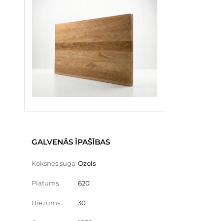
GALVENĀS ĪPAŠĪBAS
Koksnes suga
Ozols
Platums
620
Biezums
30