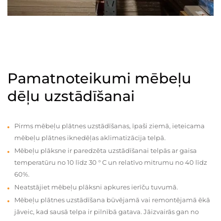
Pamatnoteikumi mēbeļu
dēļu uzstādīšanai
Pirms mēbeļu plātnes uzstādīšanas, īpaši ziemā, ieteicama
mēbeļu plātnes iknedēļas aklimatizācija telpā.
Mēbeļu plāksne ir paredzēta uzstādīšanai telpās ar gaisa
temperatūru no 10 līdz 30 ° C un relatīvo mitrumu no 40 līdz
60%.
Neatstājiet mēbeļu plāksni apkures ierīču tuvumā.
Mēbeļu plātnes uzstādīšana būvējamā vai remontējamā ēkā
jāveic, kad sausā telpa ir pilnībā gatava. Jāizvairās gan no