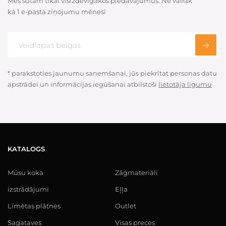
Mēs sūtam tikai visizdevīgākos piedāvājumus. Ne vairāk
kā 1 e-pasta ziņojumu mēnesī
* parakstoties jaunumu saņemšanai, jūs piekrītat personas datu
apstrādei un informācijas iegūšanai atbilstoši
lietotāja līgumu
KATALOGS
Mūsu koka
Zāģmateriāli
izstrādājumi
Eļļa
Līmētas plātnes
Outlet
Sagataves
Visas preces