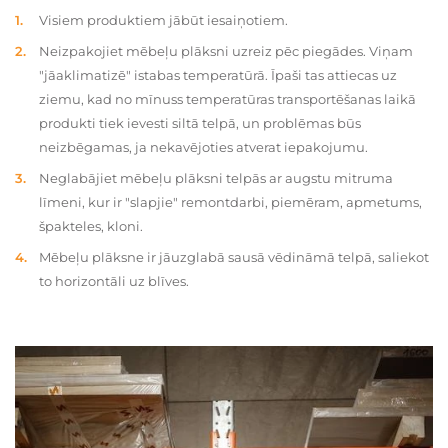
Visiem produktiem jābūt iesaiņotiem.
Neizpakojiet mēbeļu plāksni uzreiz pēc piegādes. Viņam
"jāaklimatizē" istabas temperatūrā. Īpaši tas attiecas uz
ziemu, kad no mīnuss temperatūras transportēšanas laikā
produkti tiek ievesti siltā telpā, un problēmas būs
neizbēgamas, ja nekavējoties atverat iepakojumu.
Neglabājiet mēbeļu plāksni telpās ar augstu mitruma
līmeni, kur ir "slapjie" remontdarbi, piemēram, apmetums,
špakteles, kloni.
Mēbeļu plāksne ir jāuzglabā sausā vēdināmā telpā, saliekot
to horizontāli uz blīves.