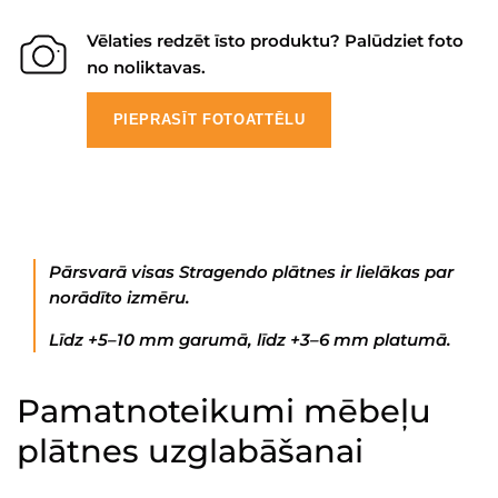
Vēlaties redzēt īsto produktu? Palūdziet foto
no noliktavas.
PIEPRASĪT FOTOATTĒLU
Pārsvarā visas Stragendo plātnes ir lielākas par
norādīto izmēru.
Līdz +5–10 mm garumā, līdz +3–6 mm platumā.
Pamatnoteikumi mēbeļu
plātnes uzglabāšanai