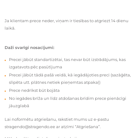
Ja klientam prece neder, viņam ir tiesības to atgriezt 14 dienu
laikā.
Daži svarīgi nosacījumi:
Precei jābūt standartizētai, tas nevar būt izstrādājums, kas
izgatavots pēc pasūtījuma
Precei jābūt tādā pašā veidā, kā iegādājoties preci (sazāģēta,
slīpēta utt. plātnes netiek pieņemtas atpakaļ)
Prece nedrīkst būt bojāta
No iegādes brīža un līdz atdošanas brīdim prece pienācīgi
jāuzglabā
Lai noformētu atgriešanu, rakstiet mums uz e-pastu
stragendo@stragendo.ee ar atzīmi “Atgriešana”.