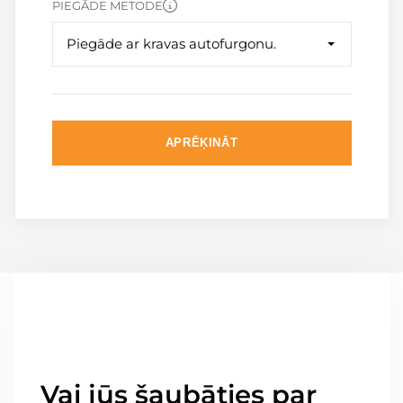
PIEGĀDE METODE
Piegāde ar kravas autofurgonu.
APRĒĶINĀT
Vai jūs šaubāties par