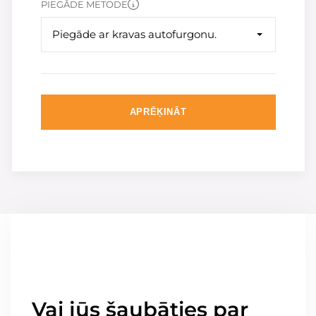
PIEGĀDE METODE
Piegāde ar kravas autofurgonu.
APRĒĶINĀT
Vai jūs šaubāties par