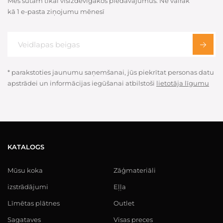
Mēs sūtam tikai visizdevīgākos piedāvājumus. Ne vairāk
kā 1 e-pasta ziņojumu mēnesī
* parakstoties jaunumu saņemšanai, jūs piekrītat personas datu
apstrādei un informācijas iegūšanai atbilstoši
lietotāja līgumu
KATALOGS
Mūsu koka
Zāģmateriāli
izstrādājumi
Eļļa
Līmētas plātnes
Outlet
Sagataves
Visas preces