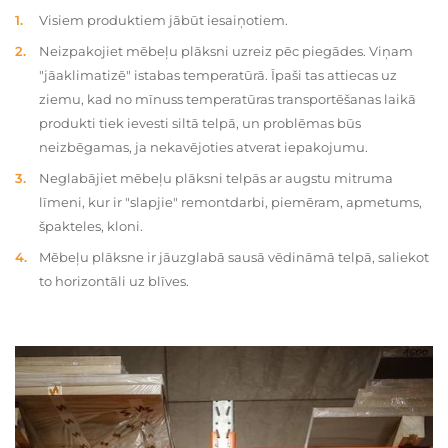
Visiem produktiem jābūt iesaiņotiem.
Neizpakojiet mēbeļu plāksni uzreiz pēc piegādes. Viņam
"jāaklimatizē" istabas temperatūrā. Īpaši tas attiecas uz
ziemu, kad no mīnuss temperatūras transportēšanas laikā
produkti tiek ievesti siltā telpā, un problēmas būs
neizbēgamas, ja nekavējoties atverat iepakojumu.
Neglabājiet mēbeļu plāksni telpās ar augstu mitruma
līmeni, kur ir "slapjie" remontdarbi, piemēram, apmetums,
špakteles, kloni.
Mēbeļu plāksne ir jāuzglabā sausā vēdināmā telpā, saliekot
to horizontāli uz blīves.