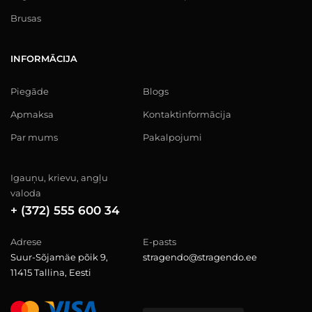
Brusas
INFORMĀCIJA
Piegāde
Blogs
Apmaksa
Kontaktinformācija
Par mums
Pakalpojumi
Igauņu, krievu, angļu
valoda
+ (372) 555 600 34
Adrese
E-pasts
Suur-Sõjamäe põik 9,
stragendo@stragendo.ee
11415 Tallina, Eesti