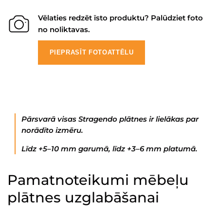
Vēlaties redzēt īsto produktu? Palūdziet foto
no noliktavas.
PIEPRASĪT FOTOATTĒLU
Pārsvarā visas Stragendo plātnes ir lielākas par
norādīto izmēru.
Līdz +5–10 mm garumā, līdz +3–6 mm platumā.
Pamatnoteikumi mēbeļu
plātnes uzglabāšanai