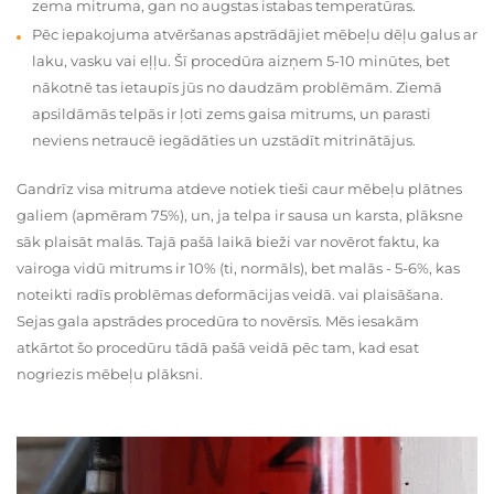
zema mitruma, gan no augstas istabas temperatūras.
Pēc iepakojuma atvēršanas apstrādājiet mēbeļu dēļu galus ar
laku, vasku vai eļļu. Šī procedūra aizņem 5-10 minūtes, bet
nākotnē tas ietaupīs jūs no daudzām problēmām. Ziemā
apsildāmās telpās ir ļoti zems gaisa mitrums, un parasti
neviens netraucē iegādāties un uzstādīt mitrinātājus.
Gandrīz visa mitruma atdeve notiek tieši caur mēbeļu plātnes
galiem (apmēram 75%), un, ja telpa ir sausa un karsta, plāksne
sāk plaisāt malās. Tajā pašā laikā bieži var novērot faktu, ka
vairoga vidū mitrums ir 10% (ti, normāls), bet malās - 5-6%, kas
noteikti radīs problēmas deformācijas veidā. vai plaisāšana.
Sejas gala apstrādes procedūra to novērsīs. Mēs iesakām
atkārtot šo procedūru tādā pašā veidā pēc tam, kad esat
nogriezis mēbeļu plāksni.