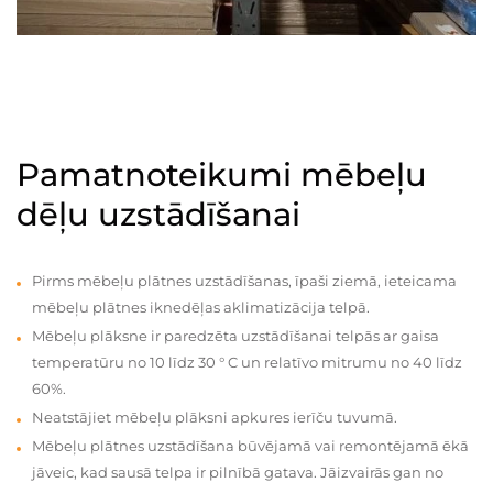
Pamatnoteikumi mēbeļu
dēļu uzstādīšanai
Pirms mēbeļu plātnes uzstādīšanas, īpaši ziemā, ieteicama
mēbeļu plātnes iknedēļas aklimatizācija telpā.
Mēbeļu plāksne ir paredzēta uzstādīšanai telpās ar gaisa
temperatūru no 10 līdz 30 ° C un relatīvo mitrumu no 40 līdz
60%.
Neatstājiet mēbeļu plāksni apkures ierīču tuvumā.
Mēbeļu plātnes uzstādīšana būvējamā vai remontējamā ēkā
jāveic, kad sausā telpa ir pilnībā gatava. Jāizvairās gan no