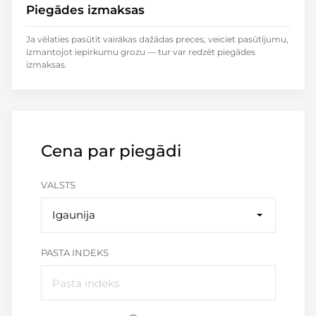
Piegādes izmaksas
Ja vēlaties pasūtīt vairākas dažādas preces, veiciet pasūtījumu,
izmantojot iepirkumu grozu — tur var redzēt piegādes
izmaksas.
Cena par piegādi
VALSTS
Igaunija
PASTA INDEKS