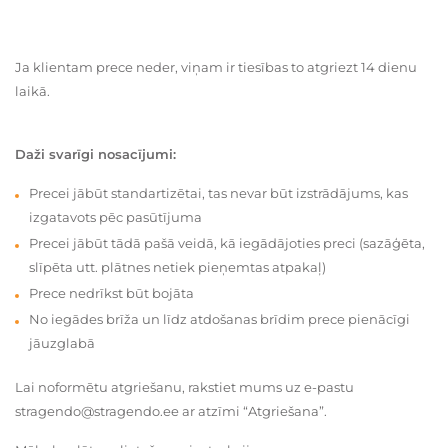
Ja klientam prece neder, viņam ir tiesības to atgriezt 14 dienu
laikā.
Daži svarīgi nosacījumi:
Precei jābūt standartizētai, tas nevar būt izstrādājums, kas
izgatavots pēc pasūtījuma
Precei jābūt tādā pašā veidā, kā iegādājoties preci (sazāģēta,
slīpēta utt. plātnes netiek pieņemtas atpakaļ)
Prece nedrīkst būt bojāta
No iegādes brīža un līdz atdošanas brīdim prece pienācīgi
jāuzglabā
Lai noformētu atgriešanu, rakstiet mums uz e-pastu
stragendo@stragendo.ee ar atzīmi “Atgriešana”.