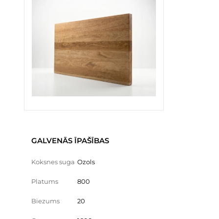
GALVENĀS ĪPAŠĪBAS
Koksnes suga
Ozols
Platums
800
Biezums
20