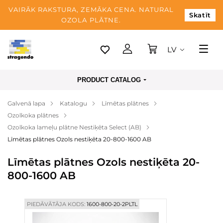
VAIRĀK RAKSTURA, ZEMĀKA CENA. NATURAL
Skatīt
OZOLA PLĀTNE.
LV
Tallina
PRODUCT CATALOG
Piegāde
Galvenā lapa
Katalogu
Līmētas plātnes
Apmaksa
Ozolkoka plātnes
Par mums
Ozolkoka lameļu plātne Nestiķēta Select (AB)
Līmētas plātnes Ozols nestiķēta 20-800-1600 AB
Blogs
Līmētas plātnes Ozols nestiķēta 20-
Kontaktinformācija
800-1600 AB
PIEDĀVĀTĀJA KODS:
1600-800-20-2PLTL