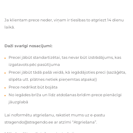
Ja klientam prece neder, viņam ir tiesības to atgriezt 14 dienu
laikā.
Daži svarīgi nosacījumi:
Precei jābūt standartizētai, tas nevar būt izstrādājums, kas
izgatavots pēc pasūtījuma
Precei jābūt tādā pašā veidā, kā iegādājoties preci (sazāģēta,
slīpēta utt. plātnes netiek pieņemtas atpakaļ)
Prece nedrīkst būt bojāta
No iegādes brīža un līdz atdošanas brīdim prece pienācīgi
jāuzglabā
Lai noformētu atgriešanu, rakstiet mums uz e-pastu
stragendo@stragendo.ee ar atzīmi “Atgriešana”.