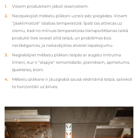
Visiem produktiem jābūt iesaiņotiem.
Neizpakojiet mēbeļu plāksni uzreiz pēc piegādes. Viņam
"jāaklimatizē" istabas temperatūrā. Īpaši tas attiecas uz
ziemu, kad no mīnuss temperatūras transportēšanas laikā
produkti tiek ievesti siltā telpā, un problēmas būs
neizbēgamas, ja nekavējoties atverat iepakojumu.
Neglabājiet mēbeļu plāksni telpās ar augstu mitruma
līmeni, kur ir "slapjie" remontdarbi, piemēram, apmetums,
špakteles, kloni.
Mēbeļu plāksne ir jāuzglabā sausā vēdināmā telpā, saliekot
to horizontāli uz blīves.