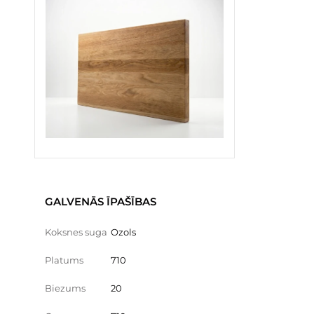
GALVENĀS ĪPAŠĪBAS
Koksnes suga
Ozols
Platums
710
Biezums
20