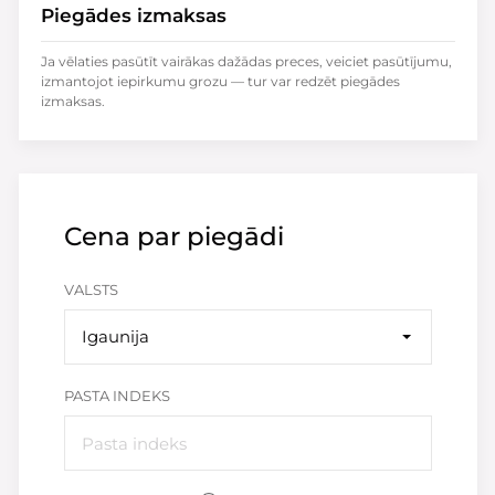
Piegādes izmaksas
Ja vēlaties pasūtīt vairākas dažādas preces, veiciet pasūtījumu,
izmantojot iepirkumu grozu — tur var redzēt piegādes
izmaksas.
Cena par piegādi
VALSTS
Igaunija
PASTA INDEKS