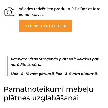
Vēlaties redzēt īsto produktu? Palūdziet foto
no noliktavas.
PIEPRASĪT FOTOATTĒLU
Pārsvarā visas Stragendo plātnes ir lielākas par
norādīto izmēru.
Līdz +5–10 mm garumā, līdz +3–6 mm platumā.
Pamatnoteikumi mēbeļu
plātnes uzglabāšanai