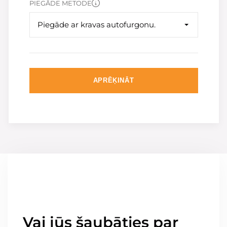
PIEGĀDE METODE
Piegāde ar kravas autofurgonu.
APRĒĶINĀT
Vai jūs šaubāties par