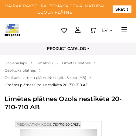
VAIRĀK RAKSTURA, ZEMĀKA CENA. NATURAL
Skatīt
OZOLA PLĀTNE.
LV
Tallina
PRODUCT CATALOG
Piegāde
Galvenā lapa
Katalogu
Līmētas plātnes
Apmaksa
Ozolkoka plātnes
Par mums
Ozolkoka lameļu plātne Nestiķēta Select (AB)
Līmētas plātnes Ozols nestiķēta 20-710-710 AB
Blogs
Līmētas plātnes Ozols nestiķēta 20-
Kontaktinformācija
710-710 AB
PIEDĀVĀTĀJA KODS:
710-710-20-2PLTL