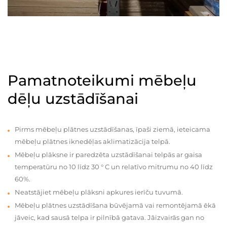
Pamatnoteikumi mēbeļu
dēļu uzstādīšanai
Pirms mēbeļu plātnes uzstādīšanas, īpaši ziemā, ieteicama
mēbeļu plātnes iknedēļas aklimatizācija telpā.
Mēbeļu plāksne ir paredzēta uzstādīšanai telpās ar gaisa
temperatūru no 10 līdz 30 ° C un relatīvo mitrumu no 40 līdz
60%.
Neatstājiet mēbeļu plāksni apkures ierīču tuvumā.
Mēbeļu plātnes uzstādīšana būvējamā vai remontējamā ēkā
jāveic, kad sausā telpa ir pilnībā gatava. Jāizvairās gan no