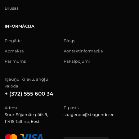
Brusas
INFORMĀCIJA
Piegāde
Blogs
Apmaksa
Kontaktinformācija
Par mums
Pakalpojumi
Igauņu, krievu, angļu
valoda
+ (372) 555 600 34
Adrese
E-pasts
Suur-Sõjamäe põik 9,
stragendo@stragendo.ee
11415 Tallina, Eesti