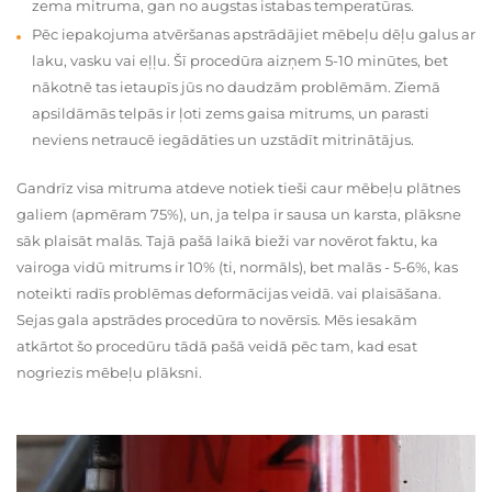
zema mitruma, gan no augstas istabas temperatūras.
Pēc iepakojuma atvēršanas apstrādājiet mēbeļu dēļu galus ar
laku, vasku vai eļļu. Šī procedūra aizņem 5-10 minūtes, bet
nākotnē tas ietaupīs jūs no daudzām problēmām. Ziemā
apsildāmās telpās ir ļoti zems gaisa mitrums, un parasti
neviens netraucē iegādāties un uzstādīt mitrinātājus.
Gandrīz visa mitruma atdeve notiek tieši caur mēbeļu plātnes
galiem (apmēram 75%), un, ja telpa ir sausa un karsta, plāksne
sāk plaisāt malās. Tajā pašā laikā bieži var novērot faktu, ka
vairoga vidū mitrums ir 10% (ti, normāls), bet malās - 5-6%, kas
noteikti radīs problēmas deformācijas veidā. vai plaisāšana.
Sejas gala apstrādes procedūra to novērsīs. Mēs iesakām
atkārtot šo procedūru tādā pašā veidā pēc tam, kad esat
nogriezis mēbeļu plāksni.