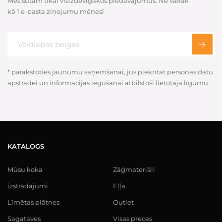
Mēs sūtam tikai visizdevīgākos piedāvājumus. Ne vairāk
kā 1 e-pasta ziņojumu mēnesī
* parakstoties jaunumu saņemšanai, jūs piekrītat personas datu
apstrādei un informācijas iegūšanai atbilstoši
lietotāja līgumu
KATALOGS
Mūsu koka
Zāģmateriāli
izstrādājumi
Eļļa
Līmētas plātnes
Outlet
Sagataves
Visas preces