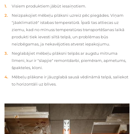
Visiem produktiem jābūt iesaiņotiem.
Neizpakojiet mēbeļu plāksni uzreiz pēc piegādes. Viņam
"jāaklimatizē" istabas temperatūrā. Īpaši tas attiecas uz
ziemu, kad no mīnuss temperatūras transportēšanas laikā
produkti tiek ievesti siltā telpā, un problēmas būs
neizbēgamas, ja nekavējoties atverat iepakojumu.
Neglabājiet mēbeļu plāksni telpās ar augstu mitruma
līmeni, kur ir "slapjie" remontdarbi, piemēram, apmetums,
špakteles, kloni.
Mēbeļu plāksne ir jāuzglabā sausā vēdināmā telpā, saliekot
to horizontāli uz blīves.