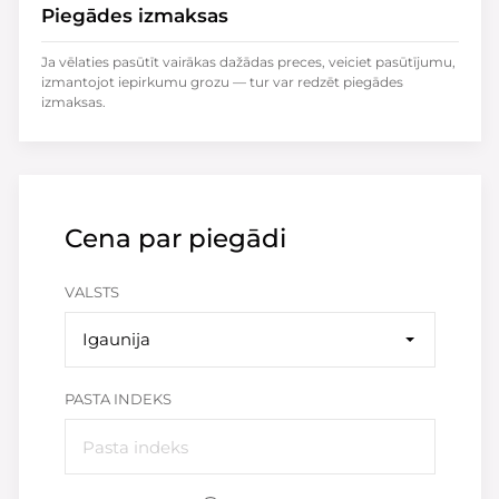
Piegādes izmaksas
Ja vēlaties pasūtīt vairākas dažādas preces, veiciet pasūtījumu,
izmantojot iepirkumu grozu — tur var redzēt piegādes
izmaksas.
Cena par piegādi
VALSTS
Igaunija
PASTA INDEKS