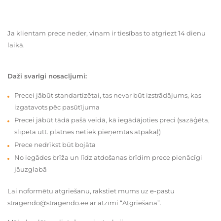
Ja klientam prece neder, viņam ir tiesības to atgriezt 14 dienu
laikā.
Daži svarīgi nosacījumi:
Precei jābūt standartizētai, tas nevar būt izstrādājums, kas
izgatavots pēc pasūtījuma
Precei jābūt tādā pašā veidā, kā iegādājoties preci (sazāģēta,
slīpēta utt. plātnes netiek pieņemtas atpakaļ)
Prece nedrīkst būt bojāta
No iegādes brīža un līdz atdošanas brīdim prece pienācīgi
jāuzglabā
Lai noformētu atgriešanu, rakstiet mums uz e-pastu
stragendo@stragendo.ee ar atzīmi “Atgriešana”.