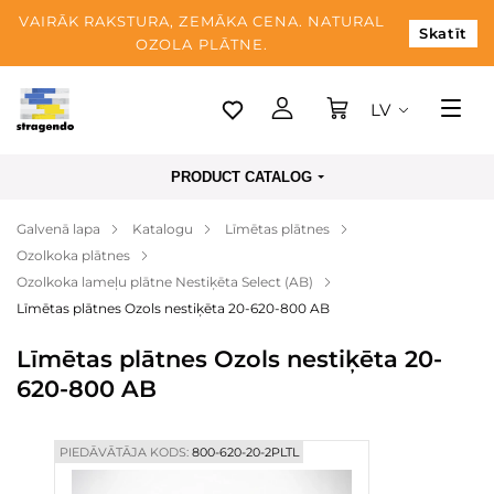
VAIRĀK RAKSTURA, ZEMĀKA CENA. NATURAL
Skatīt
OZOLA PLĀTNE.
LV
Tallina
PRODUCT CATALOG
Piegāde
Galvenā lapa
Katalogu
Līmētas plātnes
Apmaksa
Ozolkoka plātnes
Par mums
Ozolkoka lameļu plātne Nestiķēta Select (AB)
Līmētas plātnes Ozols nestiķēta 20-620-800 AB
Blogs
Līmētas plātnes Ozols nestiķēta 20-
Kontaktinformācija
620-800 AB
PIEDĀVĀTĀJA KODS:
800-620-20-2PLTL