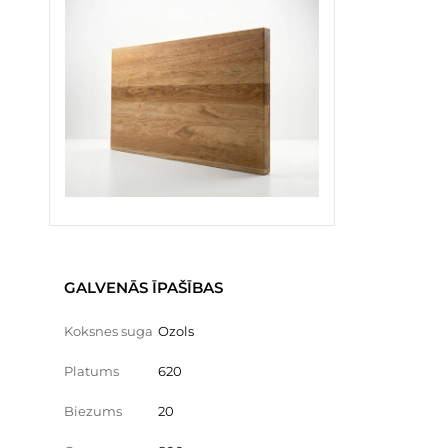
GALVENĀS ĪPAŠĪBAS
Koksnes suga
Ozols
Platums
620
Biezums
20