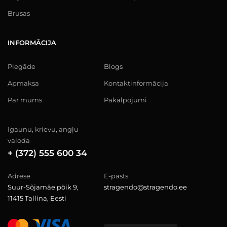
Brusas
INFORMĀCIJA
Piegāde
Blogs
Apmaksa
Kontaktinformācija
Par mums
Pakalpojumi
Igauņu, krievu, angļu
valoda
+ (372) 555 600 34
Adrese
E-pasts
Suur-Sõjamäe põik 9,
stragendo@stragendo.ee
11415 Tallina, Eesti