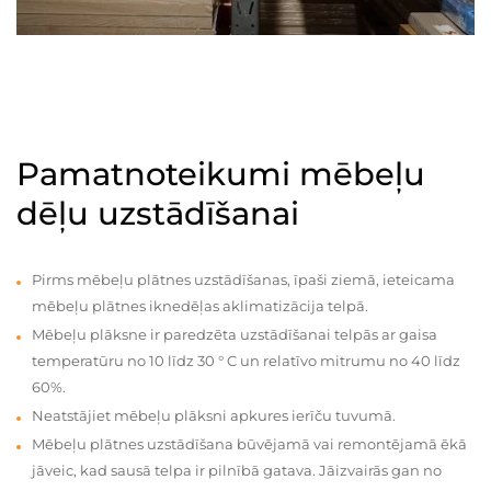
Pamatnoteikumi mēbeļu
dēļu uzstādīšanai
Pirms mēbeļu plātnes uzstādīšanas, īpaši ziemā, ieteicama
mēbeļu plātnes iknedēļas aklimatizācija telpā.
Mēbeļu plāksne ir paredzēta uzstādīšanai telpās ar gaisa
temperatūru no 10 līdz 30 ° C un relatīvo mitrumu no 40 līdz
60%.
Neatstājiet mēbeļu plāksni apkures ierīču tuvumā.
Mēbeļu plātnes uzstādīšana būvējamā vai remontējamā ēkā
jāveic, kad sausā telpa ir pilnībā gatava. Jāizvairās gan no