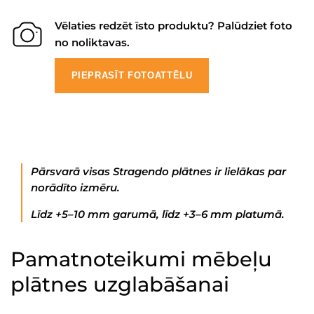
Vēlaties redzēt īsto produktu? Palūdziet foto
no noliktavas.
PIEPRASĪT FOTOATTĒLU
Pārsvarā visas Stragendo plātnes ir lielākas par
norādīto izmēru.
Līdz +5–10 mm garumā, līdz +3–6 mm platumā.
Pamatnoteikumi mēbeļu
plātnes uzglabāšanai