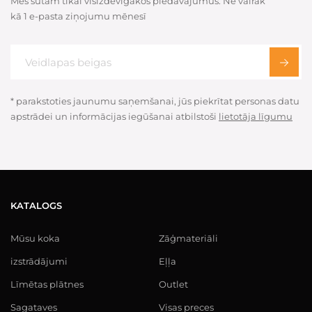
Mēs sūtam tikai visizdevīgākos piedāvājumus. Ne vairāk
kā 1 e-pasta ziņojumu mēnesī
* parakstoties jaunumu saņemšanai, jūs piekrītat personas datu
apstrādei un informācijas iegūšanai atbilstoši
lietotāja līgumu
KATALOGS
Mūsu koka
Zāģmateriāli
izstrādājumi
Eļļa
Līmētas plātnes
Outlet
Sagataves
Visas preces