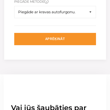
PIEGĀDE METODE
Piegāde ar kravas autofurgonu.
APRĒĶINĀT
Vai jūs šaubāties par