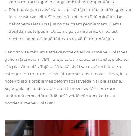
zema mitruma, gan no augstas istabas temperatūras.
Pēc iepakojuma atvēršanas apstrādājiet mēbeļu dēļu galus ar
laku, vasku vai eļļu. Šī procedūra aizņem 5-10 minūtes, bet
nākotnē tas ietaupīs jūs no daudzām problēmām. Ziemā
apsildāmās telpās ir ļoti zems gaisa mitrums, un parasti
neviens netraucē iegādāties un uzstādīt mitrinātājus.
Gandrīz visa mitruma atdeve notiek tieši caur mēbeļu plātnes
galiem (apmēram 75%), un, ja telpa ir sausa un karsta, plāksne
sāk plaisāt malās. Tajā pašā laikā bieži var novērot faktu, ka
vairoga vidū mitrums ir 10% (ti, normāls), bet malās - 5-6%, kas
noteikti radīs problēmas deformācijas veidā. vai plaisāšana.
Sejas gala apstrādes procedūra to novērsīs. Mēs iesakām
atkārtot šo procedūru tādā pašā veidā pēc tam, kad esat
nogriezis mēbeļu plāksni.