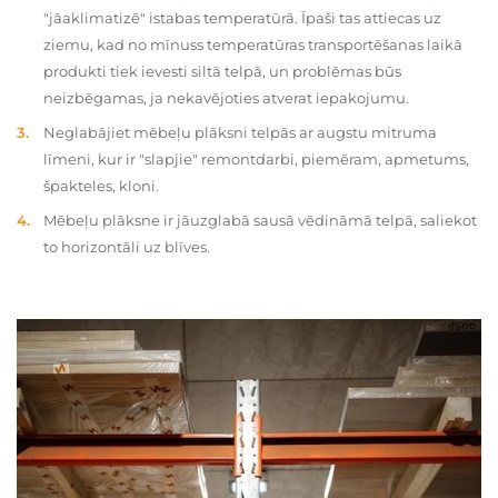
"jāaklimatizē" istabas temperatūrā. Īpaši tas attiecas uz
ziemu, kad no mīnuss temperatūras transportēšanas laikā
produkti tiek ievesti siltā telpā, un problēmas būs
neizbēgamas, ja nekavējoties atverat iepakojumu.
Neglabājiet mēbeļu plāksni telpās ar augstu mitruma
līmeni, kur ir "slapjie" remontdarbi, piemēram, apmetums,
špakteles, kloni.
Mēbeļu plāksne ir jāuzglabā sausā vēdināmā telpā, saliekot
to horizontāli uz blīves.