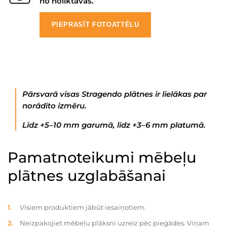
no noliktavas.
PIEPRASĪT FOTOATTĒLU
Pārsvarā visas Stragendo plātnes ir lielākas par
norādīto izmēru.
Līdz +5–10 mm garumā, līdz +3–6 mm platumā.
Pamatnoteikumi mēbeļu
plātnes uzglabāšanai
Visiem produktiem jābūt iesaiņotiem.
Neizpakojiet mēbeļu plāksni uzreiz pēc piegādes. Viņam