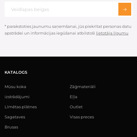
* parakstoties jaunumu saņemšanai, jūs piekrītat personas datu
apstrādei un informācijas iegūšanai atbilstoši
lietotāja līgumu
KATALOGS
Mūsu koka
Zāģmateriāli
izstrādājumi
Eļļa
Līmētas plātnes
Outlet
Sagataves
Visas preces
Brusas