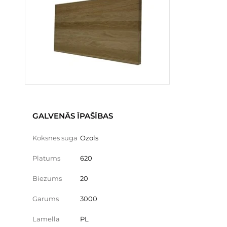
GALVENĀS ĪPAŠĪBAS
Koksnes suga
Ozols
Platums
620
Biezums
20
Garums
3000
Lamella
PL