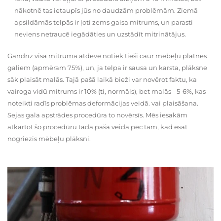
nākotnē tas ietaupīs jūs no daudzām problēmām. Ziemā
apsildāmās telpās ir ļoti zems gaisa mitrums, un parasti
neviens netraucē iegādāties un uzstādīt mitrinātājus.
Gandrīz visa mitruma atdeve notiek tieši caur mēbeļu plātnes
galiem (apmēram 75%), un, ja telpa ir sausa un karsta, plāksne
sāk plaisāt malās. Tajā pašā laikā bieži var novērot faktu, ka
vairoga vidū mitrums ir 10% (ti, normāls), bet malās - 5-6%, kas
noteikti radīs problēmas deformācijas veidā. vai plaisāšana.
Sejas gala apstrādes procedūra to novērsīs. Mēs iesakām
atkārtot šo procedūru tādā pašā veidā pēc tam, kad esat
nogriezis mēbeļu plāksni.