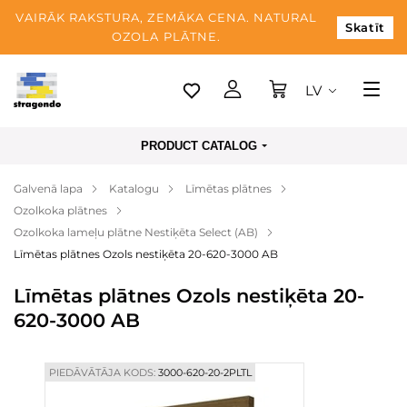
VAIRĀK RAKSTURA, ZEMĀKA CENA. NATURAL
Skatīt
OZOLA PLĀTNE.
LV
Tallina
PRODUCT CATALOG
Piegāde
Galvenā lapa
Katalogu
Līmētas plātnes
Apmaksa
Ozolkoka plātnes
Par mums
Ozolkoka lameļu plātne Nestiķēta Select (AB)
Līmētas plātnes Ozols nestiķēta 20-620-3000 AB
Blogs
Līmētas plātnes Ozols nestiķēta 20-
Kontaktinformācija
620-3000 AB
PIEDĀVĀTĀJA KODS:
3000-620-20-2PLTL