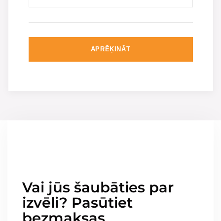
APRĒĶINĀT
Vai jūs šaubāties par
izvēli? Pasūtiet
bezmaksas