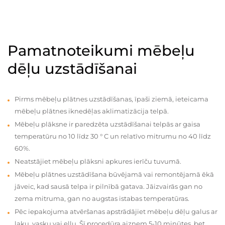
Pamatnoteikumi mēbeļu
dēļu uzstādīšanai
Pirms mēbeļu plātnes uzstādīšanas, īpaši ziemā, ieteicama
mēbeļu plātnes iknedēļas aklimatizācija telpā.
Mēbeļu plāksne ir paredzēta uzstādīšanai telpās ar gaisa
temperatūru no 10 līdz 30 ° C un relatīvo mitrumu no 40 līdz
60%.
Neatstājiet mēbeļu plāksni apkures ierīču tuvumā.
Mēbeļu plātnes uzstādīšana būvējamā vai remontējamā ēkā
jāveic, kad sausā telpa ir pilnībā gatava. Jāizvairās gan no
zema mitruma, gan no augstas istabas temperatūras.
Pēc iepakojuma atvēršanas apstrādājiet mēbeļu dēļu galus ar
laku, vasku vai eļļu. Šī procedūra aizņem 5-10 minūtes, bet