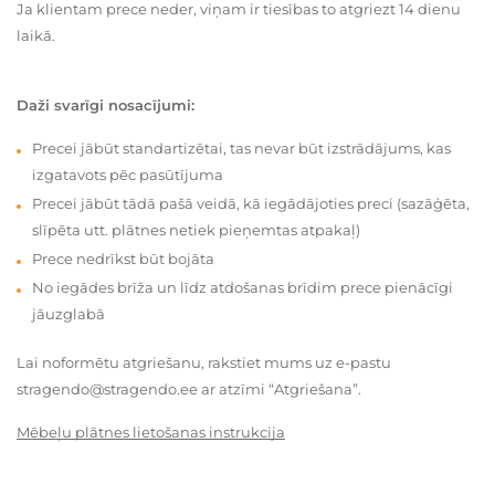
Ja klientam prece neder, viņam ir tiesības to atgriezt 14 dienu
laikā.
Daži svarīgi nosacījumi:
Precei jābūt standartizētai, tas nevar būt izstrādājums, kas
izgatavots pēc pasūtījuma
Precei jābūt tādā pašā veidā, kā iegādājoties preci (sazāģēta,
slīpēta utt. plātnes netiek pieņemtas atpakaļ)
Prece nedrīkst būt bojāta
No iegādes brīža un līdz atdošanas brīdim prece pienācīgi
jāuzglabā
Lai noformētu atgriešanu, rakstiet mums uz e-pastu
stragendo@stragendo.ee ar atzīmi “Atgriešana”.
Mēbeļu plātnes lietošanas instrukcija