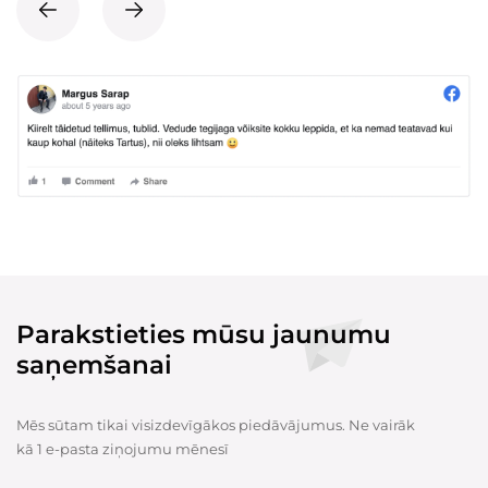
Parakstieties mūsu jaunumu
saņemšanai
Mēs sūtam tikai visizdevīgākos piedāvājumus. Ne vairāk
kā 1 e-pasta ziņojumu mēnesī