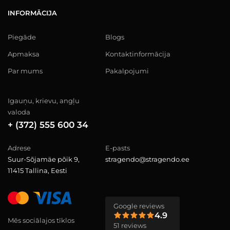
INFORMĀCIJA
Piegāde
Blogs
Apmaksa
Kontaktinformācija
Par mums
Pakalpojumi
Igauņu, krievu, angļu
valoda
+ (372) 555 600 34
Adrese
E-pasts
Suur-Sõjamäe põik 9,
stragendo@stragendo.ee
11415 Tallina, Eesti
Google reviews
4.9
Mēs sociālajos tīklos
51 reviews