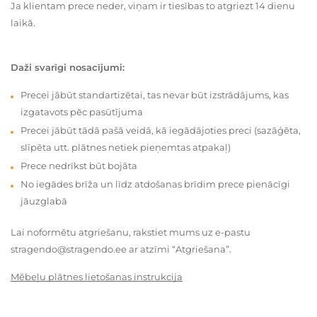
Ja klientam prece neder, viņam ir tiesības to atgriezt 14 dienu
laikā.
Daži svarīgi nosacījumi:
Precei jābūt standartizētai, tas nevar būt izstrādājums, kas
izgatavots pēc pasūtījuma
Precei jābūt tādā pašā veidā, kā iegādājoties preci (sazāģēta,
slīpēta utt. plātnes netiek pieņemtas atpakaļ)
Prece nedrīkst būt bojāta
No iegādes brīža un līdz atdošanas brīdim prece pienācīgi
jāuzglabā
Lai noformētu atgriešanu, rakstiet mums uz e-pastu
stragendo@stragendo.ee ar atzīmi “Atgriešana”.
Mēbeļu plātnes lietošanas instrukcija