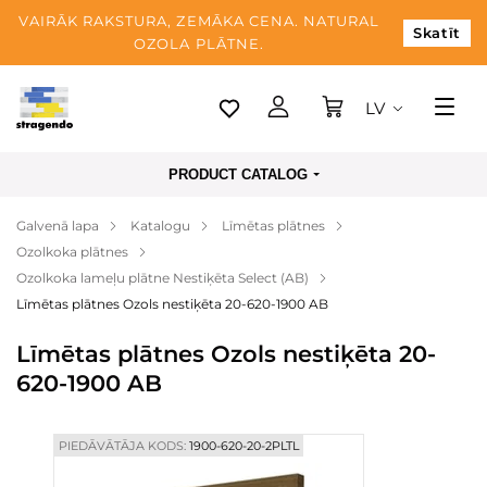
VAIRĀK RAKSTURA, ZEMĀKA CENA. NATURAL
Skatīt
OZOLA PLĀTNE.
LV
Tallina
PRODUCT CATALOG
Piegāde
Galvenā lapa
Katalogu
Līmētas plātnes
Apmaksa
Ozolkoka plātnes
Par mums
Ozolkoka lameļu plātne Nestiķēta Select (AB)
Līmētas plātnes Ozols nestiķēta 20-620-1900 AB
Blogs
Līmētas plātnes Ozols nestiķēta 20-
Kontaktinformācija
620-1900 AB
PIEDĀVĀTĀJA KODS:
1900-620-20-2PLTL