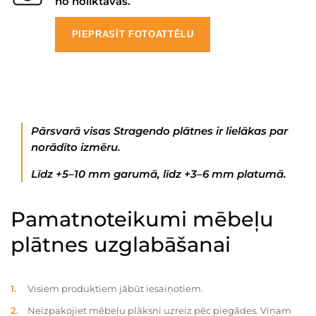
no noliktavas.
PIEPRASĪT FOTOATTĒLU
Pārsvarā visas Stragendo plātnes ir lielākas par
norādīto izmēru.
Līdz +5–10 mm garumā, līdz +3–6 mm platumā.
Pamatnoteikumi mēbeļu
plātnes uzglabāšanai
Visiem produktiem jābūt iesaiņotiem.
Neizpakojiet mēbeļu plāksni uzreiz pēc piegādes. Viņam