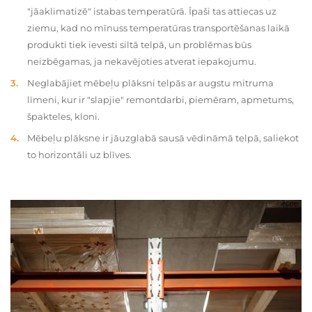
"jāaklimatizē" istabas temperatūrā. Īpaši tas attiecas uz
ziemu, kad no mīnuss temperatūras transportēšanas laikā
produkti tiek ievesti siltā telpā, un problēmas būs
neizbēgamas, ja nekavējoties atverat iepakojumu.
Neglabājiet mēbeļu plāksni telpās ar augstu mitruma
līmeni, kur ir "slapjie" remontdarbi, piemēram, apmetums,
špakteles, kloni.
Mēbeļu plāksne ir jāuzglabā sausā vēdināmā telpā, saliekot
to horizontāli uz blīves.