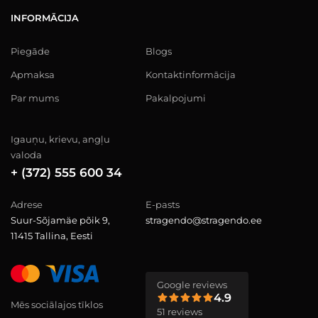
INFORMĀCIJA
Piegāde
Blogs
Apmaksa
Kontaktinformācija
Par mums
Pakalpojumi
Igauņu, krievu, angļu
valoda
+ (372) 555 600 34
Adrese
E-pasts
Suur-Sõjamäe põik 9,
stragendo@stragendo.ee
11415 Tallina, Eesti
Google reviews
4.9
Mēs sociālajos tīklos
51 reviews