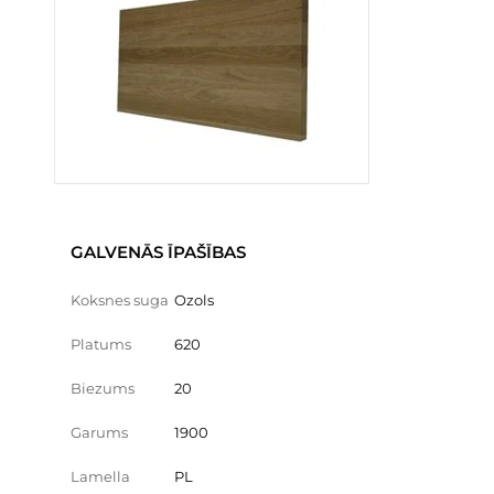
GALVENĀS ĪPAŠĪBAS
Koksnes suga
Ozols
Platums
620
Biezums
20
Garums
1900
Lamella
PL