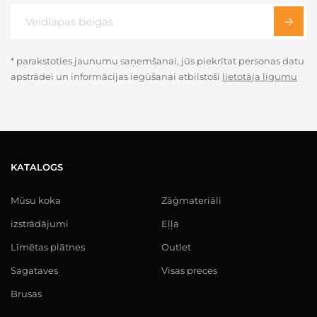
* parakstoties jaunumu saņemšanai, jūs piekrītat personas datu
apstrādei un informācijas iegūšanai atbilstoši
lietotāja līgumu
KATALOGS
Mūsu koka
Zāģmateriāli
izstrādājumi
Eļļa
Līmētas plātnes
Outlet
Sagataves
Visas preces
Brusas