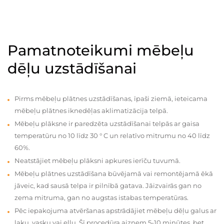
Pamatnoteikumi mēbeļu
dēļu uzstādīšanai
Pirms mēbeļu plātnes uzstādīšanas, īpaši ziemā, ieteicama
mēbeļu plātnes iknedēļas aklimatizācija telpā.
Mēbeļu plāksne ir paredzēta uzstādīšanai telpās ar gaisa
temperatūru no 10 līdz 30 ° C un relatīvo mitrumu no 40 līdz
60%.
Neatstājiet mēbeļu plāksni apkures ierīču tuvumā.
Mēbeļu plātnes uzstādīšana būvējamā vai remontējamā ēkā
jāveic, kad sausā telpa ir pilnībā gatava. Jāizvairās gan no
zema mitruma, gan no augstas istabas temperatūras.
Pēc iepakojuma atvēršanas apstrādājiet mēbeļu dēļu galus ar
laku, vasku vai eļļu. Šī procedūra aizņem 5-10 minūtes, bet