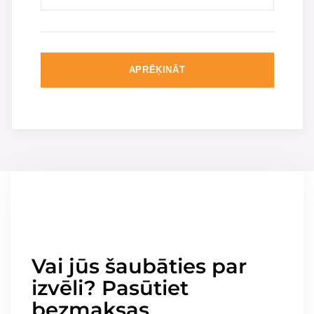
APRĒĶINĀT
Vai jūs šaubāties par
izvēli? Pasūtiet
bezmaksas