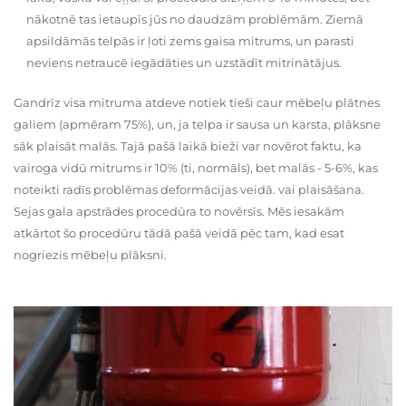
nākotnē tas ietaupīs jūs no daudzām problēmām. Ziemā
apsildāmās telpās ir ļoti zems gaisa mitrums, un parasti
neviens netraucē iegādāties un uzstādīt mitrinātājus.
Gandrīz visa mitruma atdeve notiek tieši caur mēbeļu plātnes
galiem (apmēram 75%), un, ja telpa ir sausa un karsta, plāksne
sāk plaisāt malās. Tajā pašā laikā bieži var novērot faktu, ka
vairoga vidū mitrums ir 10% (ti, normāls), bet malās - 5-6%, kas
noteikti radīs problēmas deformācijas veidā. vai plaisāšana.
Sejas gala apstrādes procedūra to novērsīs. Mēs iesakām
atkārtot šo procedūru tādā pašā veidā pēc tam, kad esat
nogriezis mēbeļu plāksni.