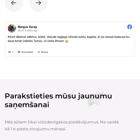
Parakstieties mūsu jaunumu
saņemšanai
Mēs sūtam tikai visizdevīgākos piedāvājumus. Ne vairāk
kā 1 e-pasta ziņojumu mēnesī