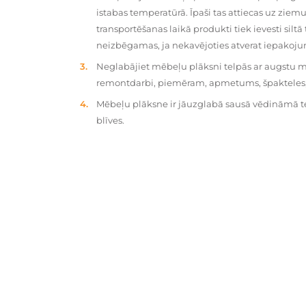
istabas temperatūrā. Īpaši tas attiecas uz zie
transportēšanas laikā produkti tiek ievesti silt
neizbēgamas, ja nekavējoties atverat iepakoj
Neglabājiet mēbeļu plāksni telpās ar augstu mit
remontdarbi, piemēram, apmetums, špakteles, 
Mēbeļu plāksne ir jāuzglabā sausā vēdināmā tel
blīves.