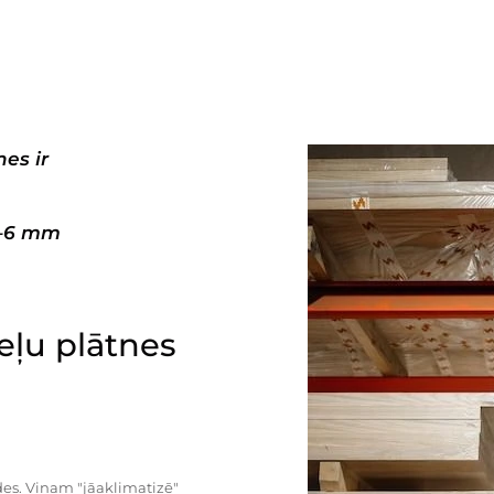
es ir
3–6 mm
ļu plātnes
es. Viņam "jāaklimatizē"