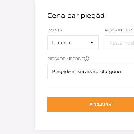
Cena par piegādi
VALSTS
PASTA INDEKS
Igaunija
PIEGĀDE METODE
Piegāde ar kravas autofurgonu.
APRĒĶINĀT