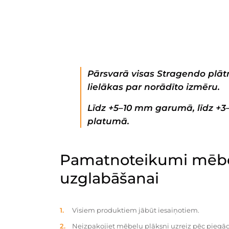
Pārsvarā visas Stragendo plātn
lielākas par norādīto izmēru.
Līdz +5–10 mm garumā, līdz +
platumā.
Pamatnoteikumi mēbe
uzglabāšanai
Visiem produktiem jābūt iesaiņotiem.
Neizpakojiet mēbeļu plāksni uzreiz pēc piegād