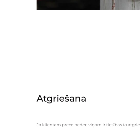
Atgriešana
Ja klientam prece neder, viņam ir tiesības to atgrie