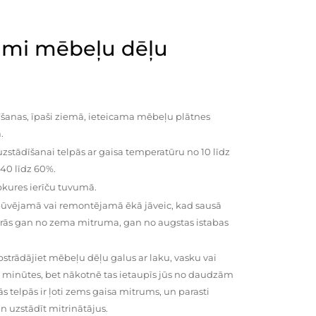
mi mēbeļu dēļu
šanas, īpaši ziemā, ieteicama mēbeļu plātnes
.
zstādīšanai telpās ar gaisa temperatūru no 10 līdz
 40 līdz 60%.
pkures ierīču tuvumā.
būvējamā vai remontējamā ēkā jāveic, kad sausā
vairās gan no zema mitruma, gan no augstas istabas
trādājiet mēbeļu dēļu galus ar laku, vasku vai
0 minūtes, bet nākotnē tas ietaupīs jūs no daudzām
telpās ir ļoti zems gaisa mitrums, un parasti
n uzstādīt mitrinātājus.