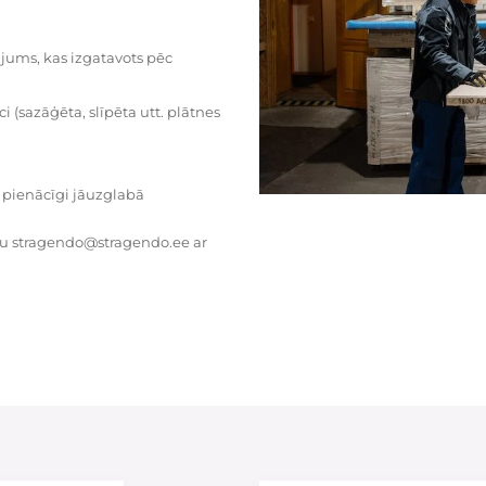
dājums, kas izgatavots pēc
i (sazāģēta, slīpēta utt. plātnes
 pienācīgi jāuzglabā
tu stragendo@stragendo.ee ar