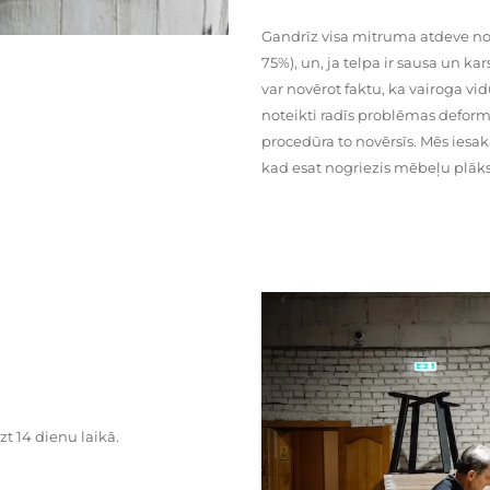
Gandrīz visa mitruma atdeve no
75%), un, ja telpa ir sausa un ka
var novērot faktu, ka vairoga vid
noteikti radīs problēmas deformā
procedūra to novērsīs. Mēs iesa
kad esat nogriezis mēbeļu plāks
zt 14 dienu laikā.