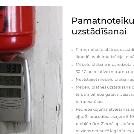
Pamatnoteiku
uzstādīšanai
Pirms mēbeļu plātnes uzstādī
iknedēļas aklimatizācija telpā
Mēbeļu plāksne ir paredzēta u
30 ° C un relatīvo mitrumu no
Neatstājiet mēbeļu plāksni a
Mēbeļu plātnes uzstādīšana 
telpa ir pilnībā gatava. Jāiz
temperatūras.
Pēc iepakojuma atvēršanas aps
eļļu. Šī procedūra aizņem 5-1
problēmām. Ziemā apsildāmās 
neviens netraucē iegādāties u