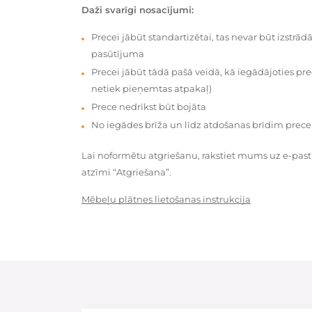
Daži svarīgi nosacījumi:
Precei jābūt standartizētai, tas nevar būt izstrā
pasūtījuma
Precei jābūt tādā pašā veidā, kā iegādājoties prec
netiek pieņemtas atpakaļ)
Prece nedrīkst būt bojāta
No iegādes brīža un līdz atdošanas brīdim prece
Lai noformētu atgriešanu, rakstiet mums uz e-pas
atzīmi “Atgriešana”.
Mēbeļu plātnes lietošanas instrukcija