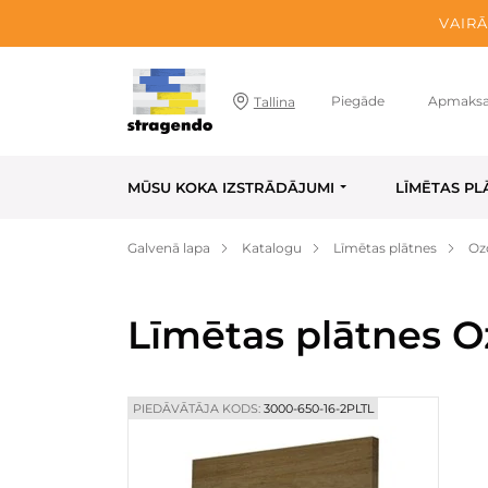
VAIRĀ
Piegāde
Apmaks
Tallina
MŪSU KOKA IZSTRĀDĀJUMI
LĪMĒTAS PL
Galvenā lapa
Katalogu
Līmētas plātnes
Oz
Līmētas plātnes O
PIEDĀVĀTĀJA KODS:
3000-650-16-2PLTL