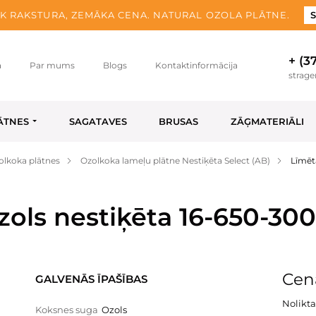
K RAKSTURA, ZEMĀKA CENA. NATURAL OZOLA PLĀTNE.
S
+ (3
a
Par mums
Blogs
Kontaktinformācija
strag
ĀTNES
SAGATAVES
BRUSAS
ZĀĢMATERIĀLI
olkoka plātnes
Ozolkoka lameļu plātne Nestiķēta Select (AB)
Līmēt
zols nestiķēta 16-650-30
Cen
GALVENĀS ĪPAŠĪBAS
Nolikta
Koksnes suga
Ozols