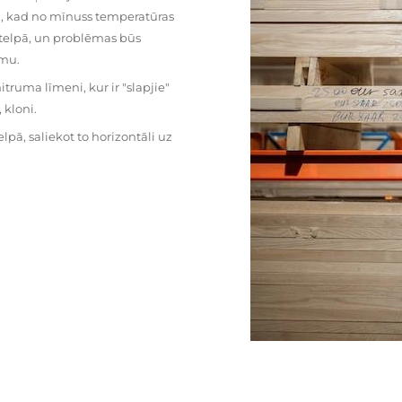
mu, kad no mīnuss temperatūras
ā telpā, un problēmas būs
umu.
ruma līmeni, kur ir "slapjie"
kloni.
pā, saliekot to horizontāli uz