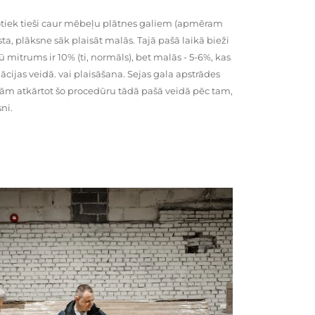
tiek tieši caur mēbeļu plātnes galiem (apmēram
rsta, plāksne sāk plaisāt malās. Tajā pašā laikā bieži
ū mitrums ir 10% (ti, normāls), bet malās - 5-6%, kas
cijas veidā. vai plaisāšana. Sejas gala apstrādes
kām atkārtot šo procedūru tādā pašā veidā pēc tam,
ni.