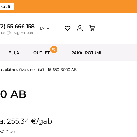
katīt
72) 55 666 158
LV
endo@stragendo.ee
EĻĻA
OUTLET
PAKALPOJUMI
as plātnes Ozols nestiķēta 16-650-3000 AB
00 AB
a: 255.34 €/gab
vā: 2 pcs.