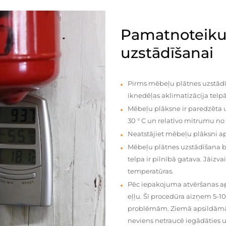
Pamatnoteiku
uzstādīšanai
Pirms mēbeļu plātnes uzstādī
iknedēļas aklimatizācija telpā
Mēbeļu plāksne ir paredzēta u
30 ° C un relatīvo mitrumu no
Neatstājiet mēbeļu plāksni a
Mēbeļu plātnes uzstādīšana 
telpa ir pilnībā gatava. Jāiz
temperatūras.
Pēc iepakojuma atvēršanas aps
eļļu. Šī procedūra aizņem 5-1
problēmām. Ziemā apsildāmās 
neviens netraucē iegādāties u