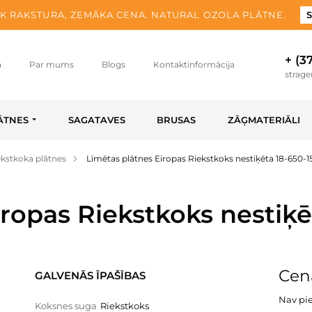
K RAKSTURA, ZEMĀKA CENA. NATURAL OZOLA PLĀTNE.
S
+ (3
a
Par mums
Blogs
Kontaktinformācija
strag
ĀTNES
SAGATAVES
BRUSAS
ZĀĢMATERIĀLI
ekstkoka plātnes
Līmētas plātnes Eiropas Riekstkoks nestiķēta 18-650-
iropas Riekstkoks nestiķ
Cena
GALVENĀS ĪPAŠĪBAS
Nav pi
Koksnes suga
Riekstkoks