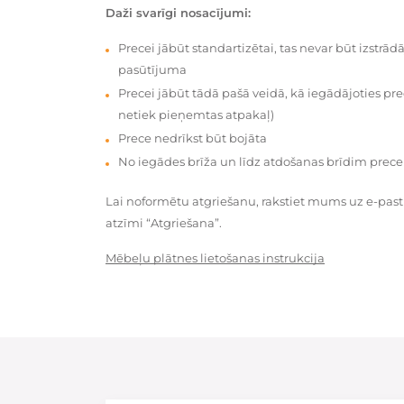
Daži svarīgi nosacījumi:
Precei jābūt standartizētai, tas nevar būt izstrā
pasūtījuma
Precei jābūt tādā pašā veidā, kā iegādājoties prec
netiek pieņemtas atpakaļ)
Prece nedrīkst būt bojāta
No iegādes brīža un līdz atdošanas brīdim prece
Lai noformētu atgriešanu, rakstiet mums uz e-pas
atzīmi “Atgriešana”.
Mēbeļu plātnes lietošanas instrukcija