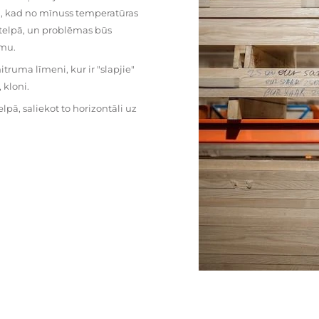
mu, kad no mīnuss temperatūras
ā telpā, un problēmas būs
umu.
ruma līmeni, kur ir "slapjie"
kloni.
pā, saliekot to horizontāli uz