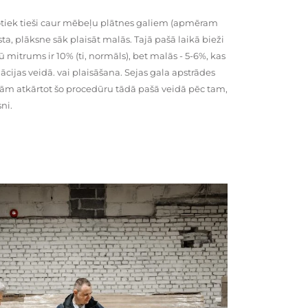
tiek tieši caur mēbeļu plātnes galiem (apmēram
rsta, plāksne sāk plaisāt malās. Tajā pašā laikā bieži
ū mitrums ir 10% (ti, normāls), bet malās - 5-6%, kas
cijas veidā. vai plaisāšana. Sejas gala apstrādes
kām atkārtot šo procedūru tādā pašā veidā pēc tam,
ni.