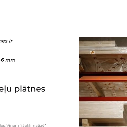
es ir
3–6 mm
ļu plātnes
es. Viņam "jāaklimatizē"