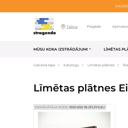
VAIRĀ
Piegāde
Apmaks
Tallina
MŪSU KOKA IZSTRĀDĀJUMI
LĪMĒTAS PL
Galvenā lapa
Katalogu
Līmētas plātnes
Ri
Līmētas plātnes E
PIEDĀVĀTĀJA KODS:
1500-650-18-2PLPHLEU