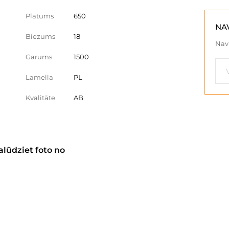
Platums
650
NA
Biezums
18
Nav 
Garums
1500
Lamella
PL
Kvalitāte
AB
alūdziet foto no