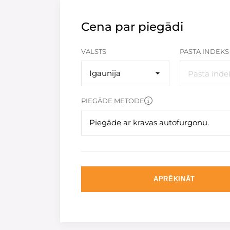
Cena par piegādi
VALSTS
PASTA INDEKS
Igaunija
PIEGĀDE METODE
Piegāde ar kravas autofurgonu.
APRĒĶINĀT