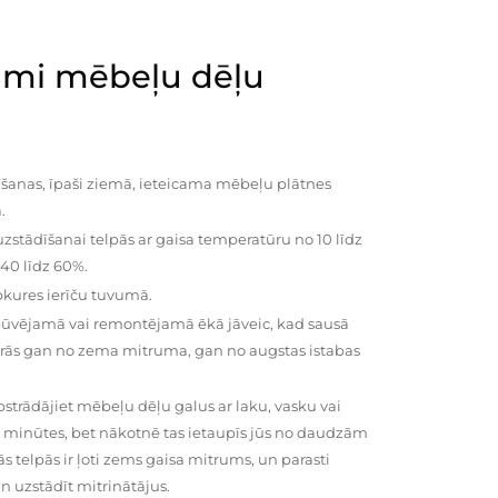
mi mēbeļu dēļu
šanas, īpaši ziemā, ieteicama mēbeļu plātnes
.
zstādīšanai telpās ar gaisa temperatūru no 10 līdz
 40 līdz 60%.
pkures ierīču tuvumā.
būvējamā vai remontējamā ēkā jāveic, kad sausā
vairās gan no zema mitruma, gan no augstas istabas
trādājiet mēbeļu dēļu galus ar laku, vasku vai
0 minūtes, bet nākotnē tas ietaupīs jūs no daudzām
telpās ir ļoti zems gaisa mitrums, un parasti
n uzstādīt mitrinātājus.