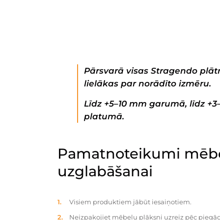
Pārsvarā visas Stragendo plātn
lielākas par norādīto izmēru.
Līdz +5–10 mm garumā, līdz +
platumā.
Pamatnoteikumi mēbe
uzglabāšanai
Visiem produktiem jābūt iesaiņotiem.
Neizpakojiet mēbeļu plāksni uzreiz pēc piegād