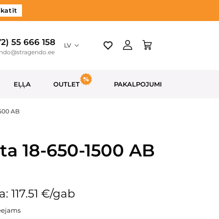
katīt
72) 55 666 158
LV
endo@stragendo.ee
EĻĻA
OUTLET
PAKALPOJUMI
1500 AB
ēta 18-650-1500 AB
: 117.51 €/gab
eejams