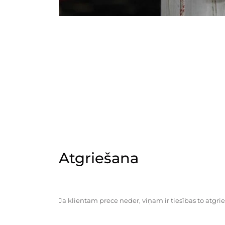
Atgriešana
Ja klientam prece neder, viņam ir tiesības to atgrie