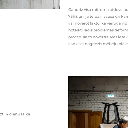
Gandrīz visa mitruma atdeve no
75%), un, ja telpa ir sausa un ka
var novērot faktu, ka vairoga vid
noteikti radīs problēmas deformā
procedūra to novērsīs. Mēs iesa
kad esat nogriezis mēbeļu plāks
zt 14 dienu laikā.