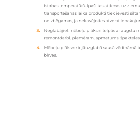
istabas temperatūrā. Īpaši tas attiecas uz zie
transportēšanas laikā produkti tiek ievesti silt
neizbēgamas, ja nekavējoties atverat iepakoj
Neglabājiet mēbeļu plāksni telpās ar augstu mit
remontdarbi, piemēram, apmetums, špakteles, 
Mēbeļu plāksne ir jāuzglabā sausā vēdināmā tel
blīves.