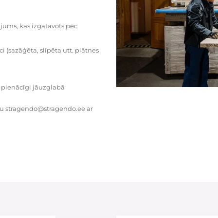
dājums, kas izgatavots pēc
i (sazāģēta, slīpēta utt. plātnes
 pienācīgi jāuzglabā
tu stragendo@stragendo.ee ar