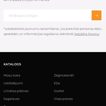
* parakstoties jaunumu saņemšanai, jūs piekrītat personas datu
apstrādei un informācijas iegūšanai atbilstoši
lietotāja līgumu
KATALOGS
Mūsu koka
Zāģmateriāli
izstrādājumi
Eļļa
Līmētas plātnes
Outlet
Sagataves
Visas preces