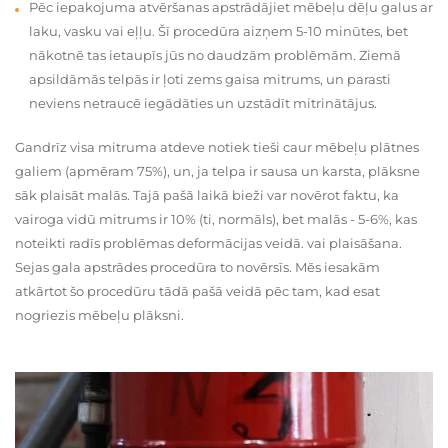
Pēc iepakojuma atvēršanas apstrādājiet mēbeļu dēļu galus ar
laku, vasku vai eļļu. Šī procedūra aizņem 5-10 minūtes, bet
nākotnē tas ietaupīs jūs no daudzām problēmām. Ziemā
apsildāmās telpās ir ļoti zems gaisa mitrums, un parasti
neviens netraucē iegādāties un uzstādīt mitrinātājus.
Gandrīz visa mitruma atdeve notiek tieši caur mēbeļu plātnes
galiem (apmēram 75%), un, ja telpa ir sausa un karsta, plāksne
sāk plaisāt malās. Tajā pašā laikā bieži var novērot faktu, ka
vairoga vidū mitrums ir 10% (ti, normāls), bet malās - 5-6%, kas
noteikti radīs problēmas deformācijas veidā. vai plaisāšana.
Sejas gala apstrādes procedūra to novērsīs. Mēs iesakām
atkārtot šo procedūru tādā pašā veidā pēc tam, kad esat
nogriezis mēbeļu plāksni.