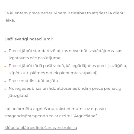
Ja klientam prece neder, viņam ir tiesības to atgriezt 14 dienu
laikā.
Daži svarīgi nosacījumi:
Precei jābūt standartizētai, tas nevar būt izstrādājums, kas
izgatavots pēc pasūtījuma
Precei jābūt tādā pašā veidā, kā iegādājoties preci (sazāģēta,
slīpēta utt. plātnes netiek pieņemtas atpakaļ)
Prece nedrīkst būt bojāta
No iegādes brīža un līdz atdošanas brīdim prece pienācīgi
jāuzglabā
Lai noformētu atgriešanu, rakstiet mums uz e-pastu
stragendo@stragendo.ee ar atzīmi “Atgriešana”.
Mēbeļu plātnes lietošanas instrukcija