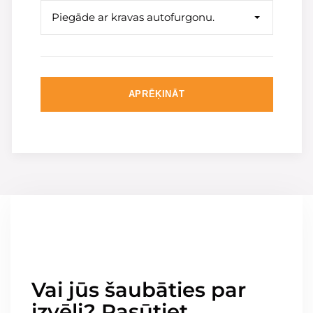
Piegāde ar kravas autofurgonu.
APRĒĶINĀT
Vai jūs šaubāties par
izvēli? Pasūtiet