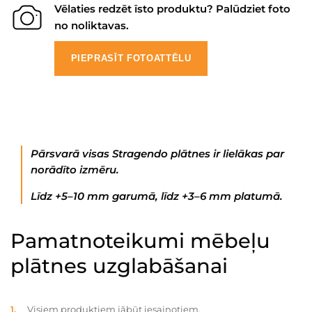
Vēlaties redzēt īsto produktu? Palūdziet foto
no noliktavas.
PIEPRASĪT FOTOATTĒLU
Pārsvarā visas Stragendo plātnes ir lielākas par
norādīto izmēru.
Līdz +5–10 mm garumā, līdz +3–6 mm platumā.
Pamatnoteikumi mēbeļu
plātnes uzglabāšanai
Visiem produktiem jābūt iesaiņotiem.