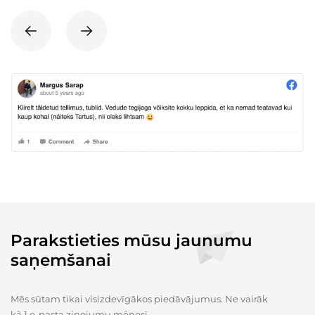
Parakstieties mūsu jaunumu
saņemšanai
Mēs sūtam tikai visizdevīgākos piedāvājumus. Ne vairāk
kā 1 e-pasta ziņojumu mēnesī