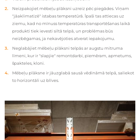
Neizpakojiet mēbeļu plāksni uzreiz pēc piegādes. Viņam
"jāaklimatizē" istabas temperatūrā. Īpaši tas attiecas uz
ziemu, kad no mīnuss temperatūras transportēšanas laikā
produkti tiek ievesti siltā telpā, un problēmas būs
neizbēgamas, ja nekavējoties atverat iepakojumu.
Neglabājiet mēbeļu plāksni telpās ar augstu mitruma
līmeni, kur ir "slapjie" remontdarbi, piemēram, apmetums,
špakteles, kloni.
Mēbeļu plāksne ir jāuzglabā sausā vēdināmā telpā, saliekot
to horizontāli uz blīves.