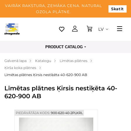
VAIRĀK RAKSTURA, ZEMĀKA CENA. NATURAL
Skatīt
OZOLA PLĀTNE.
LV
Tallina
PRODUCT CATALOG
Piegāde
Galvenā lapa
Katalogu
Līmētas plātnes
Apmaksa
Ķirša koka plātnes
Par mums
Līmētas plātnes Ķirsis nestiķēta 40-620-900 AB
Blogs
Līmētas plātnes Ķirsis nestiķēta 40-
620-900 AB
Kontaktinformācija
PIEDĀVĀTĀJA KODS:
900-620-40-2PLKRL