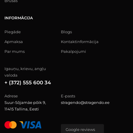
Brusas
INFORMĀCIJA
Piegāde
Blogs
Apmaksa
Kontaktinformācija
Par mums
Pakalpojumi
Igauņu, krievu, angļu
valoda
+ (372) 555 600 34
Adrese
E-pasts
Suur-Sõjamäe põik 9,
stragendo@stragendo.ee
11415 Tallina, Eesti
Google reviews