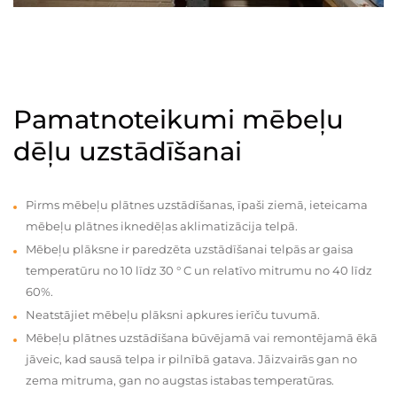
Pamatnoteikumi mēbeļu
dēļu uzstādīšanai
Pirms mēbeļu plātnes uzstādīšanas, īpaši ziemā, ieteicama
mēbeļu plātnes iknedēļas aklimatizācija telpā.
Mēbeļu plāksne ir paredzēta uzstādīšanai telpās ar gaisa
temperatūru no 10 līdz 30 ° C un relatīvo mitrumu no 40 līdz
60%.
Neatstājiet mēbeļu plāksni apkures ierīču tuvumā.
Mēbeļu plātnes uzstādīšana būvējamā vai remontējamā ēkā
jāveic, kad sausā telpa ir pilnībā gatava. Jāizvairās gan no
zema mitruma, gan no augstas istabas temperatūras.