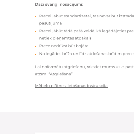
Daži svarīgi nosacījumi:
Precei jābūt standartizētai, tas nevar būt izstrā
pasūtījuma
Precei jābūt tādā pašā veidā, kā iegādājoties prec
netiek pieņemtas atpakaļ)
Prece nedrīkst būt bojāta
No iegādes brīža un līdz atdošanas brīdim prece
Lai noformētu atgriešanu, rakstiet mums uz e-pas
atzīmi “Atgriešana”.
Mēbeļu plātnes lietošanas instrukcija