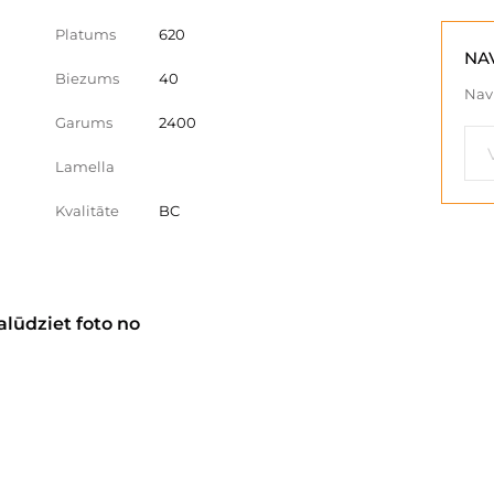
Platums
620
NA
Biezums
40
Nav 
Garums
2400
Lamella
Kvalitāte
BC
alūdziet foto no