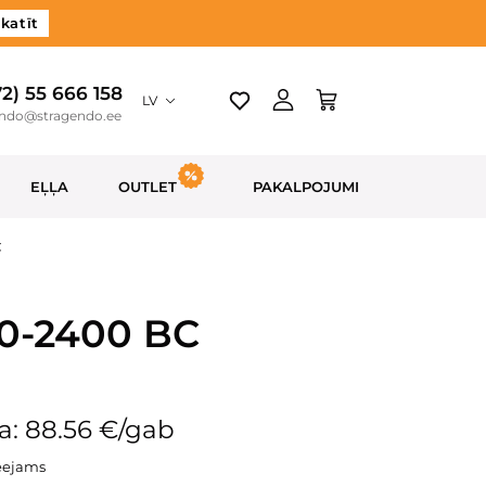
katīt
72) 55 666 158
LV
endo@stragendo.ee
EĻĻA
OUTLET
PAKALPOJUMI
C
20-2400 BC
a: 88.56 €/gab
eejams