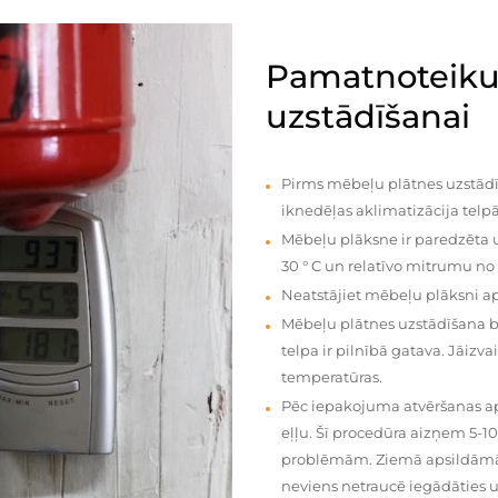
Pamatnoteiku
uzstādīšanai
Pirms mēbeļu plātnes uzstādī
iknedēļas aklimatizācija telpā
Mēbeļu plāksne ir paredzēta u
30 ° C un relatīvo mitrumu no
Neatstājiet mēbeļu plāksni a
Mēbeļu plātnes uzstādīšana 
telpa ir pilnībā gatava. Jāiz
temperatūras.
Pēc iepakojuma atvēršanas aps
eļļu. Šī procedūra aizņem 5-1
problēmām. Ziemā apsildāmās 
neviens netraucē iegādāties u