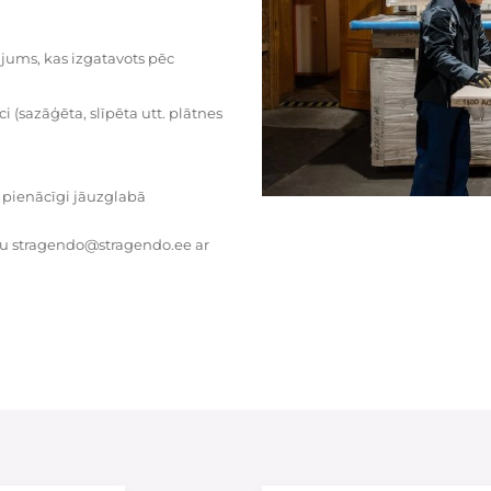
dājums, kas izgatavots pēc
i (sazāģēta, slīpēta utt. plātnes
 pienācīgi jāuzglabā
tu stragendo@stragendo.ee ar