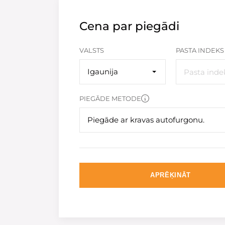
Cena par piegādi
VALSTS
PASTA INDEKS
Igaunija
PIEGĀDE METODE
Piegāde ar kravas autofurgonu.
APRĒĶINĀT