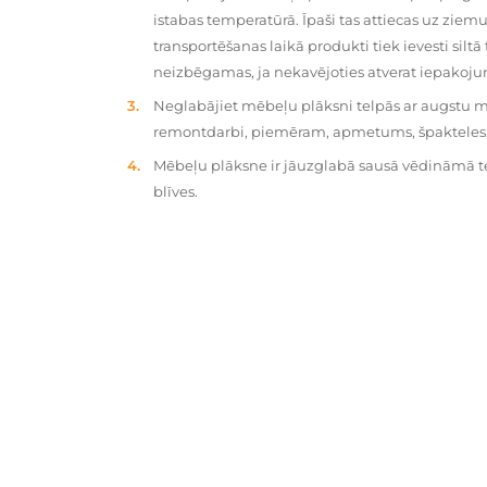
istabas temperatūrā. Īpaši tas attiecas uz zie
transportēšanas laikā produkti tiek ievesti silt
neizbēgamas, ja nekavējoties atverat iepakoj
Neglabājiet mēbeļu plāksni telpās ar augstu mit
remontdarbi, piemēram, apmetums, špakteles, 
Mēbeļu plāksne ir jāuzglabā sausā vēdināmā tel
blīves.