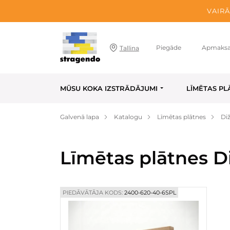
VAIRĀ
Piegāde
Apmaks
Tallina
MŪSU KOKA IZSTRĀDĀJUMI
LĪMĒTAS PL
Galvenā lapa
Katalogu
Līmētas plātnes
Di
Līmētas plātnes D
PIEDĀVĀTĀJA KODS:
2400-620-40-6SPL