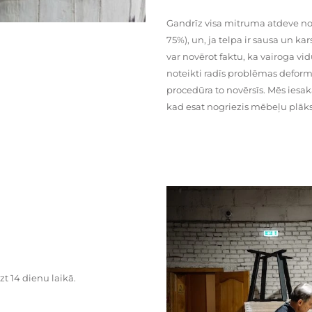
Gandrīz visa mitruma atdeve no
75%), un, ja telpa ir sausa un ka
var novērot faktu, ka vairoga vid
noteikti radīs problēmas deformā
procedūra to novērsīs. Mēs iesa
kad esat nogriezis mēbeļu plāks
zt 14 dienu laikā.