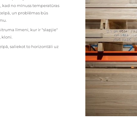
mu, kad no mīnuss temperatūras
ā telpā, un problēmas būs
umu.
ruma līmeni, kur ir "slapjie"
kloni.
pā, saliekot to horizontāli uz