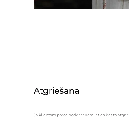
Atgriešana
Ja klientam prece neder, viņam ir tiesības to atgrie