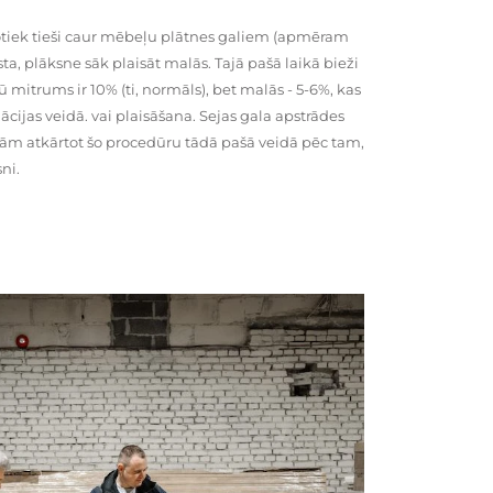
tiek tieši caur mēbeļu plātnes galiem (apmēram
rsta, plāksne sāk plaisāt malās. Tajā pašā laikā bieži
ū mitrums ir 10% (ti, normāls), bet malās - 5-6%, kas
cijas veidā. vai plaisāšana. Sejas gala apstrādes
kām atkārtot šo procedūru tādā pašā veidā pēc tam,
ni.