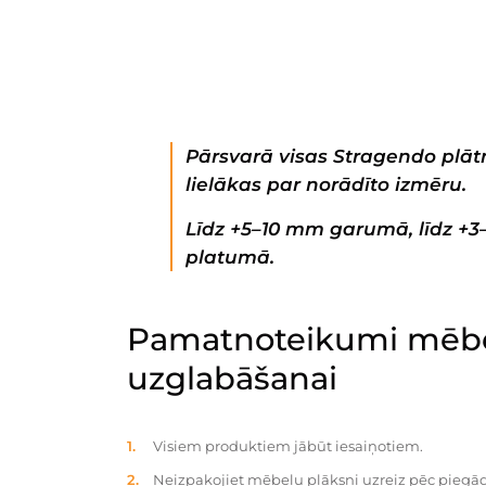
Pārsvarā visas Stragendo plātn
lielākas par norādīto izmēru.
Līdz +5–10 mm garumā, līdz +
platumā.
Pamatnoteikumi mēbe
uzglabāšanai
Visiem produktiem jābūt iesaiņotiem.
Neizpakojiet mēbeļu plāksni uzreiz pēc piegād