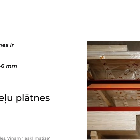
es ir
3–6 mm
ļu plātnes
es. Viņam "jāaklimatizē"