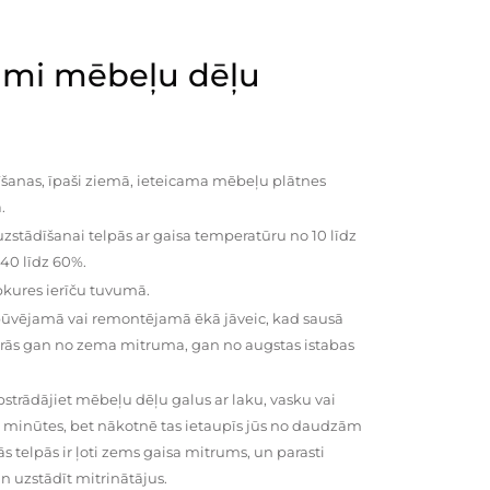
mi mēbeļu dēļu
šanas, īpaši ziemā, ieteicama mēbeļu plātnes
.
zstādīšanai telpās ar gaisa temperatūru no 10 līdz
 40 līdz 60%.
pkures ierīču tuvumā.
būvējamā vai remontējamā ēkā jāveic, kad sausā
vairās gan no zema mitruma, gan no augstas istabas
trādājiet mēbeļu dēļu galus ar laku, vasku vai
0 minūtes, bet nākotnē tas ietaupīs jūs no daudzām
telpās ir ļoti zems gaisa mitrums, un parasti
n uzstādīt mitrinātājus.