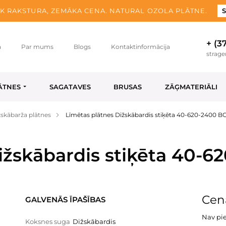
K RAKSTURA, ZEMĀKA CENA. NATURAL OZOLA PLĀTNE.
S
+ (3
a
Par mums
Blogs
Kontaktinformācija
strag
ĀTNES
SAGATAVES
BRUSAS
ZĀĢMATERIĀLI
žskābarža plātnes
Līmētas plātnes Dižskābardis stiķēta 40-620-2400 B
ižskābardis stiķēta 40-6
Cen
GALVENĀS ĪPAŠĪBAS
Nav pi
Koksnes suga
Dižskābardis