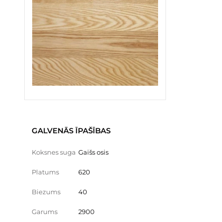
GALVENĀS ĪPAŠĪBAS
Koksnes suga
Gaišs osis
Platums
620
Biezums
40
Garums
2900