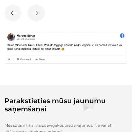
Parakstieties mūsu jaunumu
saņemšanai
Mēs sūtam tikai visizdevīgākos piedāvājumus. Ne vairāk
kā 1 e-pasta ziņojumu mēnesī