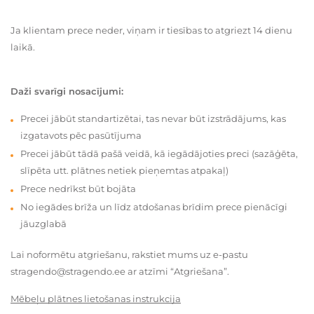
Ja klientam prece neder, viņam ir tiesības to atgriezt 14 dienu
laikā.
Daži svarīgi nosacījumi:
Precei jābūt standartizētai, tas nevar būt izstrādājums, kas
izgatavots pēc pasūtījuma
Precei jābūt tādā pašā veidā, kā iegādājoties preci (sazāģēta,
slīpēta utt. plātnes netiek pieņemtas atpakaļ)
Prece nedrīkst būt bojāta
No iegādes brīža un līdz atdošanas brīdim prece pienācīgi
jāuzglabā
Lai noformētu atgriešanu, rakstiet mums uz e-pastu
stragendo@stragendo.ee ar atzīmi “Atgriešana”.
Mēbeļu plātnes lietošanas instrukcija