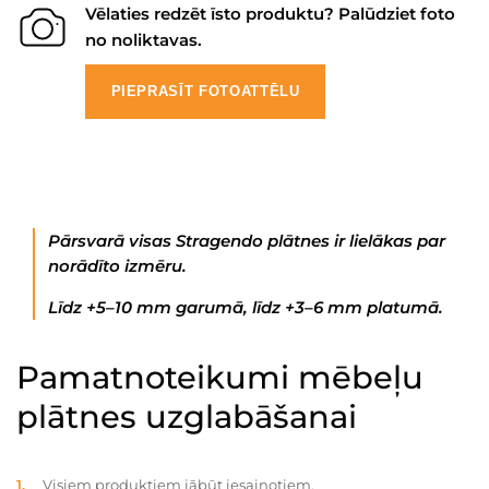
Vēlaties redzēt īsto produktu? Palūdziet foto
no noliktavas.
PIEPRASĪT FOTOATTĒLU
Pārsvarā visas Stragendo plātnes ir lielākas par
norādīto izmēru.
Līdz +5–10 mm garumā, līdz +3–6 mm platumā.
Pamatnoteikumi mēbeļu
plātnes uzglabāšanai
Visiem produktiem jābūt iesaiņotiem.