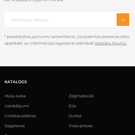
* parakstoties jaunumu saņemšanai, jūs piekrītat personas datu
apstrādei un informācijas iegūšanai atbilstoši
lietotāja līgumu
KATALOGS
Mūsu koka
Zāģmateriāli
izstrādājumi
Eļļa
Līmētas plātnes
Outlet
Sagataves
Visas preces