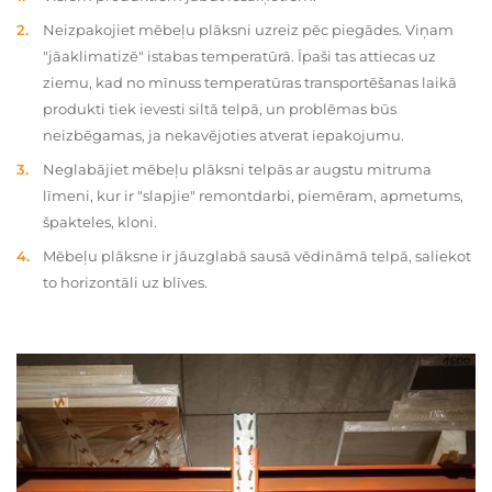
Neizpakojiet mēbeļu plāksni uzreiz pēc piegādes. Viņam
"jāaklimatizē" istabas temperatūrā. Īpaši tas attiecas uz
ziemu, kad no mīnuss temperatūras transportēšanas laikā
produkti tiek ievesti siltā telpā, un problēmas būs
neizbēgamas, ja nekavējoties atverat iepakojumu.
Neglabājiet mēbeļu plāksni telpās ar augstu mitruma
līmeni, kur ir "slapjie" remontdarbi, piemēram, apmetums,
špakteles, kloni.
Mēbeļu plāksne ir jāuzglabā sausā vēdināmā telpā, saliekot
to horizontāli uz blīves.