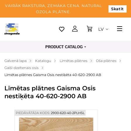
VAIRĀK RAKSTURA, ZEMĀKA CENA. NATURAL
Skatīt
OZOLA PLĀTNE.
LV
Tallina
PRODUCT CATALOG
Piegāde
Galvenā lapa
Katalogu
Līmētas plātnes
Oša plātnes
Apmaksa
Gaiši dzeltenais osis
Par mums
Līmētas plātnes Gaisma Osis nestiķēta 40-620-2900 AB
Blogs
Līmētas plātnes Gaisma Osis
nestiķēta 40-620-2900 AB
Kontaktinformācija
PIEDĀVĀTĀJA KODS:
2900-620-40-2PLHSL