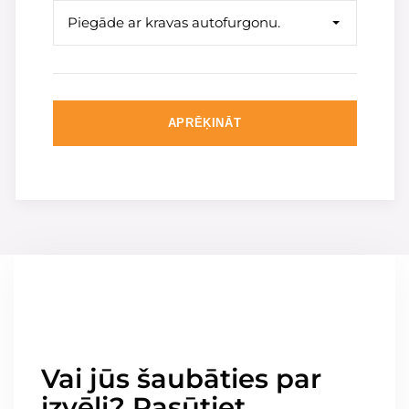
Piegāde ar kravas autofurgonu.
APRĒĶINĀT
Vai jūs šaubāties par
izvēli? Pasūtiet