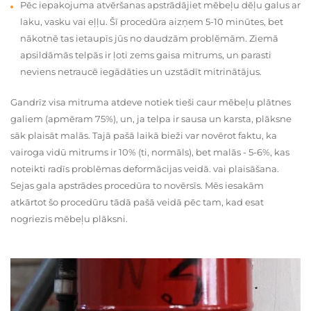
Pēc iepakojuma atvēršanas apstrādājiet mēbeļu dēļu galus ar
laku, vasku vai eļļu. Šī procedūra aizņem 5-10 minūtes, bet
nākotnē tas ietaupīs jūs no daudzām problēmām. Ziemā
apsildāmās telpās ir ļoti zems gaisa mitrums, un parasti
neviens netraucē iegādāties un uzstādīt mitrinātājus.
Gandrīz visa mitruma atdeve notiek tieši caur mēbeļu plātnes
galiem (apmēram 75%), un, ja telpa ir sausa un karsta, plāksne
sāk plaisāt malās. Tajā pašā laikā bieži var novērot faktu, ka
vairoga vidū mitrums ir 10% (ti, normāls), bet malās - 5-6%, kas
noteikti radīs problēmas deformācijas veidā. vai plaisāšana.
Sejas gala apstrādes procedūra to novērsīs. Mēs iesakām
atkārtot šo procedūru tādā pašā veidā pēc tam, kad esat
nogriezis mēbeļu plāksni.