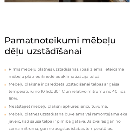
Pamatnoteikumi mēbeļu
dēļu uzstādīšanai
Pirms mēbeļu plātnes uzstādīšanas, īpaši ziemā, ieteicama
mēbeļu plātnes iknedēļas aklimatizācija telpā.
Mēbeļu plāksne ir paredzēta uzstādīšanai telpās ar gaisa
temperatūru no 10 līdz 30 ° C un relatīvo mitrumu no 40 līdz
60%.
Neatstājiet mēbeļu plāksni apkures ierīču tuvumā.
Mēbeļu plātnes uzstādīšana būvējamā vai remontējamā ēkā
jāveic, kad sausā telpa ir pilnībā gatava. Jāizvairās gan no
zema mitruma, gan no augstas istabas temperatūras.