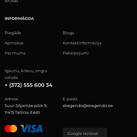
Brusas
INFORMĀCIJA
Piegāde
Blogs
Apmaksa
Kontaktinformācija
Par mums
Pakalpojumi
Igauņu, krievu, angļu
valoda
+ (372) 555 600 34
Adrese
E-pasts
Suur-Sõjamäe põik 9,
stragendo@stragendo.ee
11415 Tallina, Eesti
Google reviews