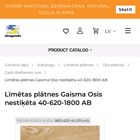
VAIRĀK RAKSTURA, ZEMĀKA CENA. NATURAL
Skatīt
OZOLA PLĀTNE.
LV
Tallina
PRODUCT CATALOG
Piegāde
Galvenā lapa
Katalogu
Līmētas plātnes
Oša plātnes
Apmaksa
Gaiši dzeltenais osis
Par mums
Līmētas plātnes Gaisma Osis nestiķēta 40-620-1800 AB
Blogs
Līmētas plātnes Gaisma Osis
nestiķēta 40-620-1800 AB
Kontaktinformācija
PIEDĀVĀTĀJA KODS:
1800-620-40-2PLHSL