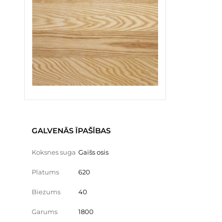
GALVENĀS ĪPAŠĪBAS
Koksnes suga
Gaišs osis
Platums
620
Biezums
40
Garums
1800