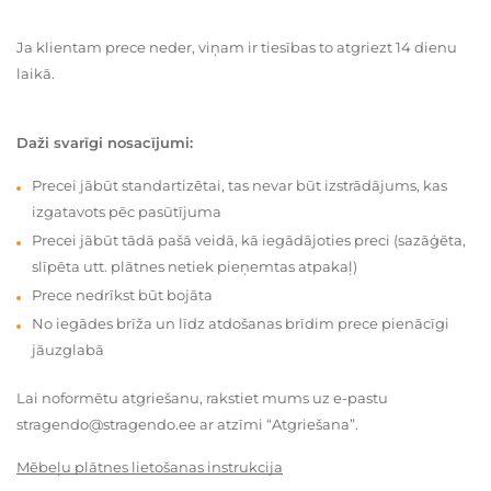
Ja klientam prece neder, viņam ir tiesības to atgriezt 14 dienu
laikā.
Daži svarīgi nosacījumi:
Precei jābūt standartizētai, tas nevar būt izstrādājums, kas
izgatavots pēc pasūtījuma
Precei jābūt tādā pašā veidā, kā iegādājoties preci (sazāģēta,
slīpēta utt. plātnes netiek pieņemtas atpakaļ)
Prece nedrīkst būt bojāta
No iegādes brīža un līdz atdošanas brīdim prece pienācīgi
jāuzglabā
Lai noformētu atgriešanu, rakstiet mums uz e-pastu
stragendo@stragendo.ee ar atzīmi “Atgriešana”.
Mēbeļu plātnes lietošanas instrukcija