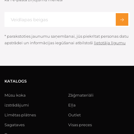
* parakstoties jaunumu saņemšanai, jūs piekrītat personas datu
apstrādei un informācijas iegūšanai atbilstoši
lietotāja līgumu
KATALOGS
Mūsu koka
Zāģmateriāli
izstrādājumi
Eļļa
Līmētas plātnes
Outlet
Sagataves
Visas preces