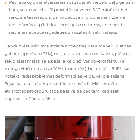
Pēc iepakojuma atvēršanas apstrādājiet mēbeļu dēļu galus ar
laku, vasku vai eļļu. Šī procedūra aizņem 5-10 minūtes, bet
nākotnē tas ietaupīs jūs no daudzām problēmām. Ziemā
apsildāmās telpās ir ļoti zems gaisa mitrums, un parasti
neviens netraucē iegādāties un uzstādīt mitrinātājus.
Gandrīz visa mitruma atdeve notiek tieši caur mēbeļu plātnes
galiem (apmēram 75%), un, ja telpa ir sausa un karsta, plāksne
sāk plaisāt malās. Tajā pašā laikā bieži var novērot faktu, ka
vairoga vidū mitrums ir 10% (ti, normāls), bet malās - 5-6%, kas
noteikti radīs problēmas deformācijas veidā. vai plaisāšana.
Sejas gala apstrādes procedūra to novērsīs. Mēs iesakām
atkārtot šo procedūru tādā pašā veidā pēc tam, kad esat
nogriezis mēbeļu plāksni.