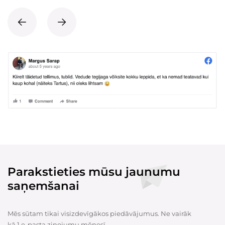
Parakstieties mūsu jaunumu
saņemšanai
Mēs sūtam tikai visizdevīgākos piedāvājumus. Ne vairāk
kā 1 e-pasta ziņojumu mēnesī