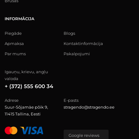
Brusas
INFORMĀCIJA
Piegāde
Blogs
Apmaksa
Kontaktinformācija
Par mums
Pakalpojumi
Igauņu, krievu, angļu
valoda
+ (372) 555 600 34
Adrese
E-pasts
Suur-Sõjamäe põik 9,
stragendo@stragendo.ee
11415 Tallina, Eesti
Google reviews