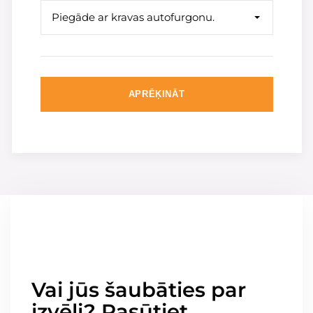
Piegāde ar kravas autofurgonu.
APRĒĶINĀT
Vai jūs šaubāties par
izvēli? Pasūtiet