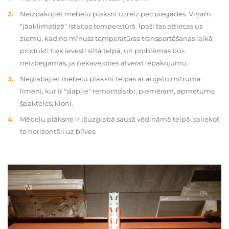
Neizpakojiet mēbeļu plāksni uzreiz pēc piegādes. Viņam
"jāaklimatizē" istabas temperatūrā. Īpaši tas attiecas uz
ziemu, kad no mīnuss temperatūras transportēšanas laikā
produkti tiek ievesti siltā telpā, un problēmas būs
neizbēgamas, ja nekavējoties atverat iepakojumu.
Neglabājiet mēbeļu plāksni telpās ar augstu mitruma
līmeni, kur ir "slapjie" remontdarbi, piemēram, apmetums,
špakteles, kloni.
Mēbeļu plāksne ir jāuzglabā sausā vēdināmā telpā, saliekot
to horizontāli uz blīves.