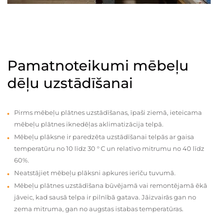
Pamatnoteikumi mēbeļu
dēļu uzstādīšanai
Pirms mēbeļu plātnes uzstādīšanas, īpaši ziemā, ieteicama
mēbeļu plātnes iknedēļas aklimatizācija telpā.
Mēbeļu plāksne ir paredzēta uzstādīšanai telpās ar gaisa
temperatūru no 10 līdz 30 ° C un relatīvo mitrumu no 40 līdz
60%.
Neatstājiet mēbeļu plāksni apkures ierīču tuvumā.
Mēbeļu plātnes uzstādīšana būvējamā vai remontējamā ēkā
jāveic, kad sausā telpa ir pilnībā gatava. Jāizvairās gan no
zema mitruma, gan no augstas istabas temperatūras.