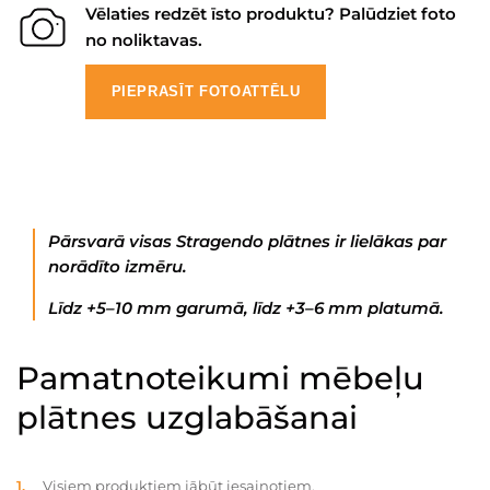
Vēlaties redzēt īsto produktu? Palūdziet foto
no noliktavas.
PIEPRASĪT FOTOATTĒLU
Pārsvarā visas Stragendo plātnes ir lielākas par
norādīto izmēru.
Līdz +5–10 mm garumā, līdz +3–6 mm platumā.
Pamatnoteikumi mēbeļu
plātnes uzglabāšanai
Visiem produktiem jābūt iesaiņotiem.