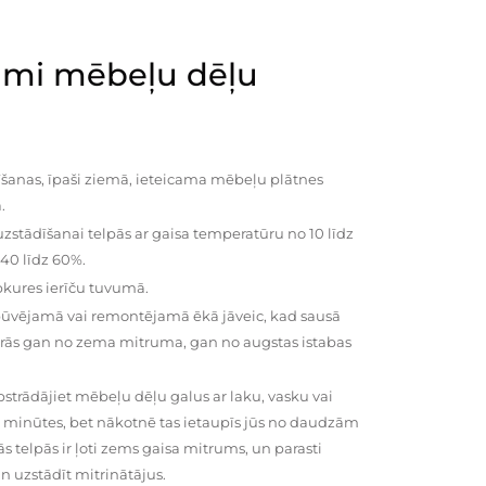
mi mēbeļu dēļu
šanas, īpaši ziemā, ieteicama mēbeļu plātnes
.
zstādīšanai telpās ar gaisa temperatūru no 10 līdz
 40 līdz 60%.
pkures ierīču tuvumā.
būvējamā vai remontējamā ēkā jāveic, kad sausā
vairās gan no zema mitruma, gan no augstas istabas
trādājiet mēbeļu dēļu galus ar laku, vasku vai
0 minūtes, bet nākotnē tas ietaupīs jūs no daudzām
telpās ir ļoti zems gaisa mitrums, un parasti
n uzstādīt mitrinātājus.