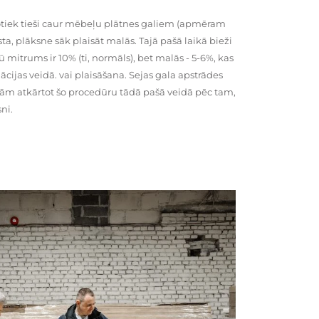
tiek tieši caur mēbeļu plātnes galiem (apmēram
rsta, plāksne sāk plaisāt malās. Tajā pašā laikā bieži
ū mitrums ir 10% (ti, normāls), bet malās - 5-6%, kas
cijas veidā. vai plaisāšana. Sejas gala apstrādes
kām atkārtot šo procedūru tādā pašā veidā pēc tam,
ni.