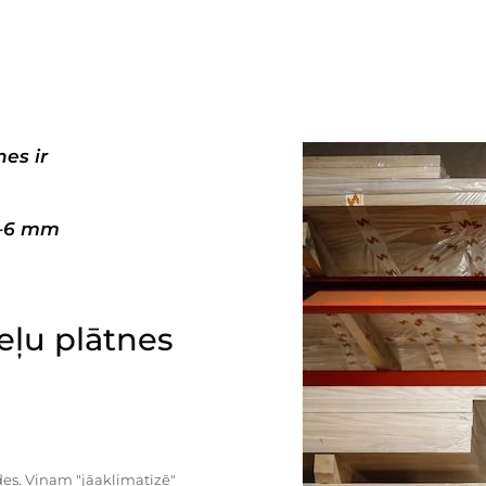
es ir
3–6 mm
ļu plātnes
es. Viņam "jāaklimatizē"