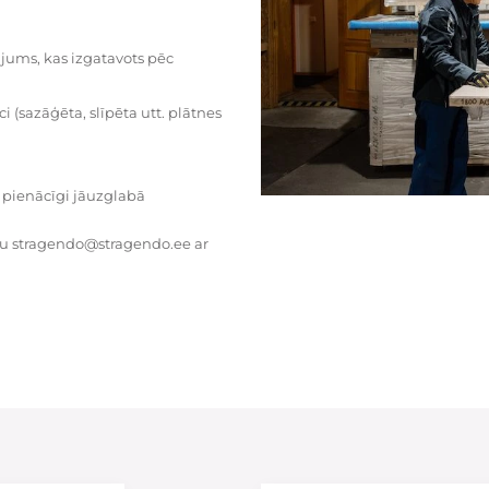
dājums, kas izgatavots pēc
i (sazāģēta, slīpēta utt. plātnes
 pienācīgi jāuzglabā
tu stragendo@stragendo.ee ar