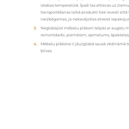
istabas temperatūrā. Īpaši tas attiecas uz zie
transportēšanas laikā produkti tiek ievesti silt
neizbēgamas, ja nekavējoties atverat iepakoj
Neglabājiet mēbeļu plāksni telpās ar augstu mit
remontdarbi, piemēram, apmetums, špakteles, 
Mēbeļu plāksne ir jāuzglabā sausā vēdināmā tel
blīves.