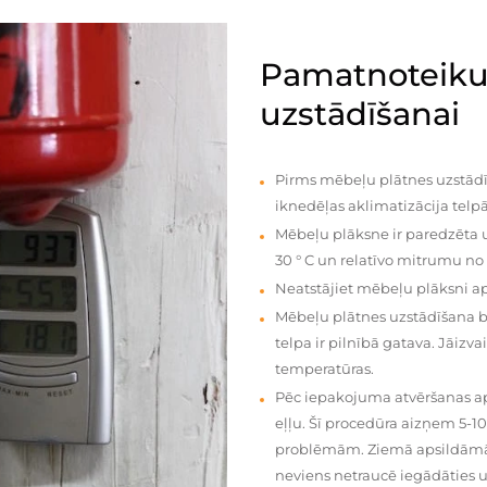
Pamatnoteiku
uzstādīšanai
Pirms mēbeļu plātnes uzstādī
iknedēļas aklimatizācija telpā
Mēbeļu plāksne ir paredzēta u
30 ° C un relatīvo mitrumu no
Neatstājiet mēbeļu plāksni a
Mēbeļu plātnes uzstādīšana 
telpa ir pilnībā gatava. Jāiz
temperatūras.
Pēc iepakojuma atvēršanas aps
eļļu. Šī procedūra aizņem 5-1
problēmām. Ziemā apsildāmās 
neviens netraucē iegādāties u