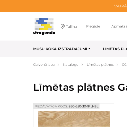
VAIRĀ
Piegāde
Apmaks
Tallina
MŪSU KOKA IZSTRĀDĀJUMI
LĪMĒTAS PL
Galvenā lapa
Katalogu
Līmētas plātnes
Oš
Līmētas plātnes G
PIEDĀVĀTĀJA KODS:
850-650-30-1PLHSL