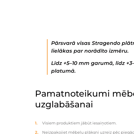
Pārsvarā visas Stragendo plātn
lielākas par norādīto izmēru.
Līdz +5–10 mm garumā, līdz +
platumā.
Pamatnoteikumi mēbe
uzglabāšanai
Visiem produktiem jābūt iesaiņotiem.
Neizpakojiet mēbeļu plāksni uzreiz pēc piegād