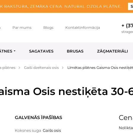
K RAKSTURA, ZEMĀKA CENA. NATURAL OZOLA PLĀTNE.
S
+ (3
a
Par mums
Blogs
Kontaktinformācija
strag
ĀTNES
SAGATAVES
BRUSAS
ZĀĢMATERIĀLI
a plātnes
Gaiši dzeltenais osis
Līmētas plātnes Gaisma Osis nestiķ
aisma Osis nestiķēta 30
Cena
GALVENĀS ĪPAŠĪBAS
Nolikta
Koksnes suga
Gaišs osis