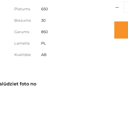
Platums
650
Biezums
30
Garums
850
Lamella
PL
Kvalitāte
AB
alūdziet foto no