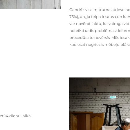
Gandrīz visa mitruma atdeve no
75%), un, ja telpa ir sausa un ka
var novērot faktu, ka vairoga vid
noteikti radīs problēmas deformā
procedūra to novērsīs. Mēs iesa
kad esat nogriezis mēbeļu plāks
zt 14 dienu laikā.