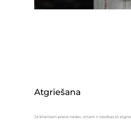
Atgriešana
Ja klientam prece neder, viņam ir tiesības to atgrie