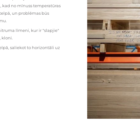
mu, kad no mīnuss temperatūras
ā telpā, un problēmas būs
umu.
ruma līmeni, kur ir "slapjie"
kloni.
pā, saliekot to horizontāli uz