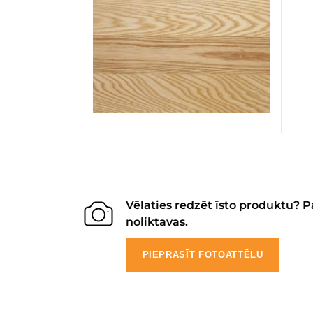
Vēlaties redzēt īsto produktu? P
noliktavas.
PIEPRASĪT FOTOATTĒLU