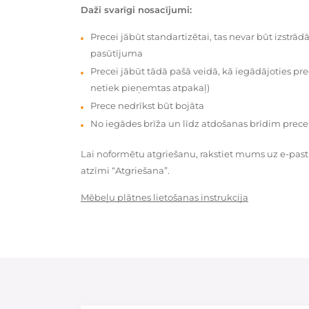
Daži svarīgi nosacījumi:
Precei jābūt standartizētai, tas nevar būt izstrā
pasūtījuma
Precei jābūt tādā pašā veidā, kā iegādājoties prec
netiek pieņemtas atpakaļ)
Prece nedrīkst būt bojāta
No iegādes brīža un līdz atdošanas brīdim prece
Lai noformētu atgriešanu, rakstiet mums uz e-pas
atzīmi “Atgriešana”.
Mēbeļu plātnes lietošanas instrukcija