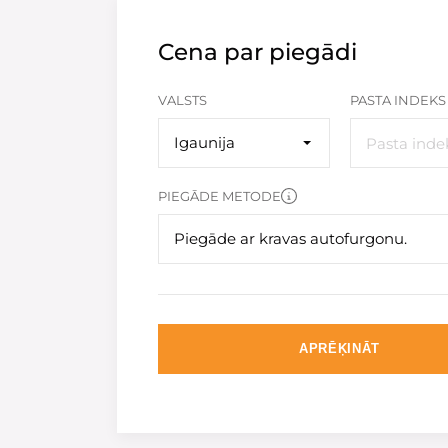
Cena par piegādi
VALSTS
PASTA INDEKS
Igaunija
PIEGĀDE METODE
Piegāde ar kravas autofurgonu.
APRĒĶINĀT