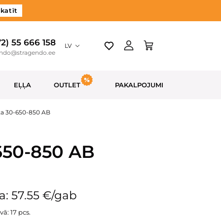
katīt
72) 55 666 158
LV
endo@stragendo.ee
EĻĻA
OUTLET
PAKALPOJUMI
ēta 30-650-850 AB
-650-850 AB
: 57.55 €/gab
vā: 17 pcs.