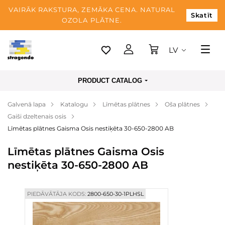
VAIRĀK RAKSTURA, ZEMĀKA CENA. NATURAL
Skatīt
OZOLA PLĀTNE.
LV
Tallina
PRODUCT CATALOG
Piegāde
Galvenā lapa
Katalogu
Līmētas plātnes
Oša plātnes
Apmaksa
Gaiši dzeltenais osis
Par mums
Līmētas plātnes Gaisma Osis nestiķēta 30-650-2800 AB
Blogs
Līmētas plātnes Gaisma Osis
nestiķēta 30-650-2800 AB
Kontaktinformācija
PIEDĀVĀTĀJA KODS:
2800-650-30-1PLHSL