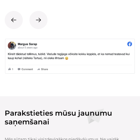
Parakstieties mūsu jaunumu
saņemšanai
Mēs sūtam tikai visizdevīgākos piedāvājumus. Ne vairāk