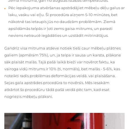
zema mitruma, gan no augstas istabas temperatūras.
Pēc iepakojuma atvēršanas apstrādājiet mēbeļu dēļu galus ar
laku, vasku vai eļļu. Šī procedūra aizņem 5-10 minūtes, bet
nākotnē tas ietaupīs jūs no daudzām problēmām. Ziemā
apsildāmās telpās ir ļoti zems gaisa mitrums, un parasti
neviens netraucē iegādāties un uzstādīt mitrinātājus.
Gandrīz visa mitruma atdeve notiek tieši caur mēbeļu plātnes
galiem (apmēram 75%), un, ja telpa ir sausa un karsta, plāksne
sāk plaisāt malās. Tajā pašā laikā bieži var novērot faktu, ka
vairoga vidū mitrums ir 10% (ti, normāls), bet malās - 5-6%, kas
noteikti radīs problēmas deformācijas veidā. vai plaisāšana.
Sejas gala apstrādes procedūra to novērsīs. Mēs iesakām
atkārtot šo procedūru tādā pašā veidā pēc tam, kad esat
nogriezis mēbeļu plāksni.