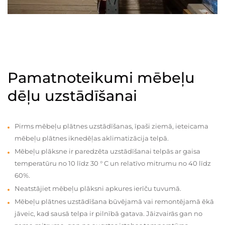
Pamatnoteikumi mēbeļu
dēļu uzstādīšanai
Pirms mēbeļu plātnes uzstādīšanas, īpaši ziemā, ieteicama
mēbeļu plātnes iknedēļas aklimatizācija telpā.
Mēbeļu plāksne ir paredzēta uzstādīšanai telpās ar gaisa
temperatūru no 10 līdz 30 ° C un relatīvo mitrumu no 40 līdz
60%.
Neatstājiet mēbeļu plāksni apkures ierīču tuvumā.
Mēbeļu plātnes uzstādīšana būvējamā vai remontējamā ēkā
jāveic, kad sausā telpa ir pilnībā gatava. Jāizvairās gan no