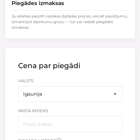
Piegādes izmaksas
Ja vēlaties pasūtīt vairākas dažādas preces, veiciet pasūtījumu,
izmantojot iepirkumu grozu — tur var redzēt piegādes
izmaksas.
Cena par piegādi
VALSTS
Igaunija
PASTA INDEKS