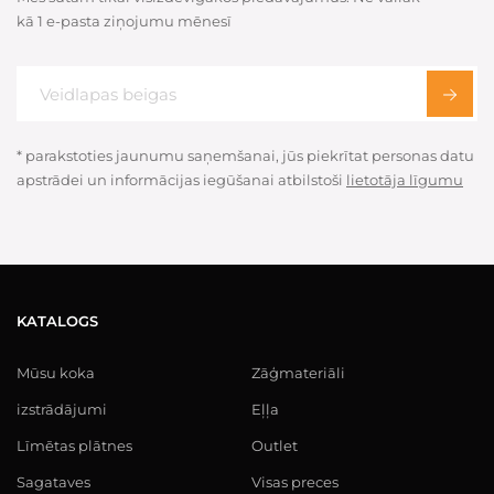
kā 1 e-pasta ziņojumu mēnesī
* parakstoties jaunumu saņemšanai, jūs piekrītat personas datu
apstrādei un informācijas iegūšanai atbilstoši
lietotāja līgumu
KATALOGS
Mūsu koka
Zāģmateriāli
izstrādājumi
Eļļa
Līmētas plātnes
Outlet
Sagataves
Visas preces