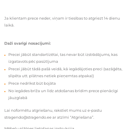
Ja klientam prece neder, viņam ir tiesības to atgriezt 14 dienu
laikā.
Daži svarīgi nosacījumi:
Precei jābūt standartizētai, tas nevar būt izstrādājums, kas
izgatavots pēc pasūtījuma
Precei jābūt tādā pašā veidā, kā iegādājoties preci (sazāģēta,
slīpēta utt. plātnes netiek pieņemtas atpakaļ)
Prece nedrīkst būt bojāta
No iegādes brīža un līdz atdošanas brīdim prece pienācīgi
jāuzglabā
Lai noformētu atgriešanu, rakstiet mums uz e-pastu
stragendo@stragendo.ee ar atzīmi “Atgriešana”.
Mēbeļu plātnes lietošanas instrukcija