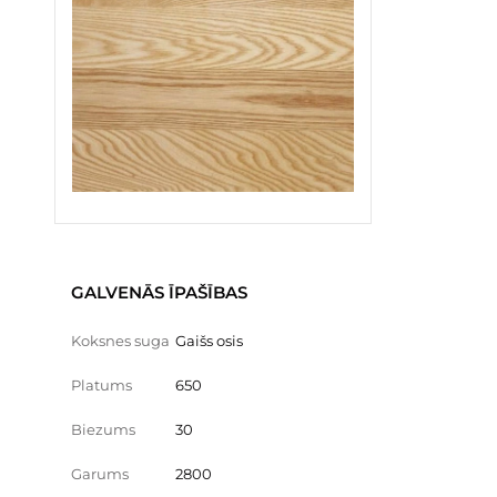
GALVENĀS ĪPAŠĪBAS
Koksnes suga
Gaišs osis
Platums
650
Biezums
30
Garums
2800