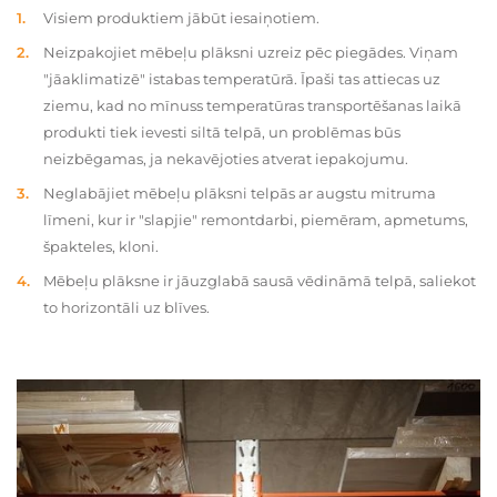
Visiem produktiem jābūt iesaiņotiem.
Neizpakojiet mēbeļu plāksni uzreiz pēc piegādes. Viņam
"jāaklimatizē" istabas temperatūrā. Īpaši tas attiecas uz
ziemu, kad no mīnuss temperatūras transportēšanas laikā
produkti tiek ievesti siltā telpā, un problēmas būs
neizbēgamas, ja nekavējoties atverat iepakojumu.
Neglabājiet mēbeļu plāksni telpās ar augstu mitruma
līmeni, kur ir "slapjie" remontdarbi, piemēram, apmetums,
špakteles, kloni.
Mēbeļu plāksne ir jāuzglabā sausā vēdināmā telpā, saliekot
to horizontāli uz blīves.