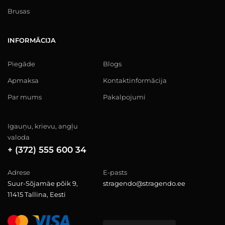
Brusas
INFORMĀCIJA
Piegāde
Blogs
Apmaksa
Kontaktinformācija
Par mums
Pakalpojumi
Igauņu, krievu, angļu
valoda
+ (372) 555 600 34
Adrese
E-pasts
Suur-Sõjamäe põik 9,
stragendo@stragendo.ee
11415 Tallina, Eesti