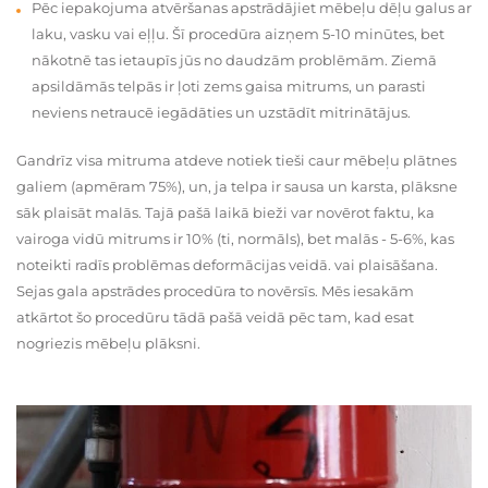
Pēc iepakojuma atvēršanas apstrādājiet mēbeļu dēļu galus ar
laku, vasku vai eļļu. Šī procedūra aizņem 5-10 minūtes, bet
nākotnē tas ietaupīs jūs no daudzām problēmām. Ziemā
apsildāmās telpās ir ļoti zems gaisa mitrums, un parasti
neviens netraucē iegādāties un uzstādīt mitrinātājus.
Gandrīz visa mitruma atdeve notiek tieši caur mēbeļu plātnes
galiem (apmēram 75%), un, ja telpa ir sausa un karsta, plāksne
sāk plaisāt malās. Tajā pašā laikā bieži var novērot faktu, ka
vairoga vidū mitrums ir 10% (ti, normāls), bet malās - 5-6%, kas
noteikti radīs problēmas deformācijas veidā. vai plaisāšana.
Sejas gala apstrādes procedūra to novērsīs. Mēs iesakām
atkārtot šo procedūru tādā pašā veidā pēc tam, kad esat
nogriezis mēbeļu plāksni.