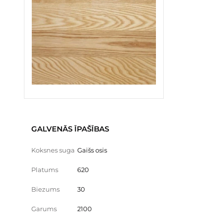
GALVENĀS ĪPAŠĪBAS
Koksnes suga
Gaišs osis
Platums
620
Biezums
30
Garums
2100