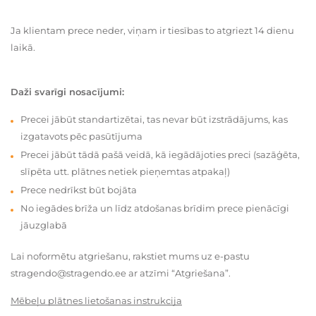
Ja klientam prece neder, viņam ir tiesības to atgriezt 14 dienu
laikā.
Daži svarīgi nosacījumi:
Precei jābūt standartizētai, tas nevar būt izstrādājums, kas
izgatavots pēc pasūtījuma
Precei jābūt tādā pašā veidā, kā iegādājoties preci (sazāģēta,
slīpēta utt. plātnes netiek pieņemtas atpakaļ)
Prece nedrīkst būt bojāta
No iegādes brīža un līdz atdošanas brīdim prece pienācīgi
jāuzglabā
Lai noformētu atgriešanu, rakstiet mums uz e-pastu
stragendo@stragendo.ee ar atzīmi “Atgriešana”.
Mēbeļu plātnes lietošanas instrukcija