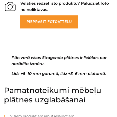
Vēlaties redzēt īsto produktu? Palūdziet foto
no noliktavas.
PIEPRASĪT FOTOATTĒLU
Pārsvarā visas Stragendo plātnes ir lielākas par
norādīto izmēru.
Līdz +5–10 mm garumā, līdz +3–6 mm platumā.
Pamatnoteikumi mēbeļu
plātnes uzglabāšanai
Visiem produktiem jābūt iesaiņotiem.