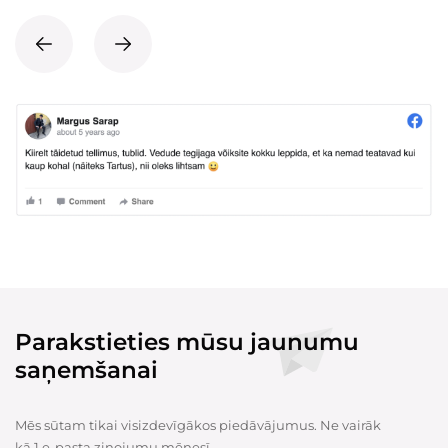
Parakstieties mūsu jaunumu
saņemšanai
Mēs sūtam tikai visizdevīgākos piedāvājumus. Ne vairāk
kā 1 e-pasta ziņojumu mēnesī