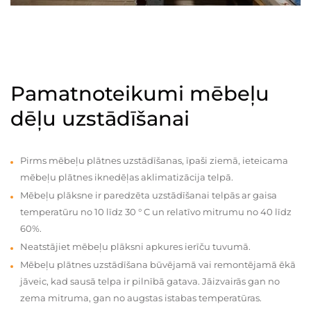
Pamatnoteikumi mēbeļu
dēļu uzstādīšanai
Pirms mēbeļu plātnes uzstādīšanas, īpaši ziemā, ieteicama
mēbeļu plātnes iknedēļas aklimatizācija telpā.
Mēbeļu plāksne ir paredzēta uzstādīšanai telpās ar gaisa
temperatūru no 10 līdz 30 ° C un relatīvo mitrumu no 40 līdz
60%.
Neatstājiet mēbeļu plāksni apkures ierīču tuvumā.
Mēbeļu plātnes uzstādīšana būvējamā vai remontējamā ēkā
jāveic, kad sausā telpa ir pilnībā gatava. Jāizvairās gan no
zema mitruma, gan no augstas istabas temperatūras.