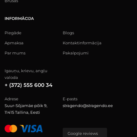
Brusas
INFORMĀCIJA
Piegāde
Blogs
Apmaksa
Kontaktinformācija
Par mums
Pakalpojumi
Igauņu, krievu, angļu
valoda
+ (372) 555 600 34
Adrese
E-pasts
Suur-Sõjamäe põik 9,
stragendo@stragendo.ee
11415 Tallina, Eesti
Google reviews