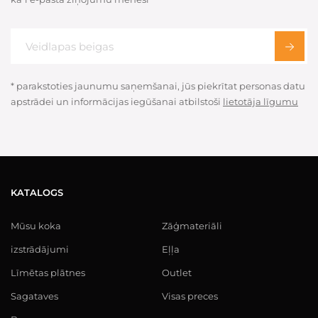
* parakstoties jaunumu saņemšanai, jūs piekrītat personas datu
apstrādei un informācijas iegūšanai atbilstoši
lietotāja līgumu
KATALOGS
Mūsu koka
Zāģmateriāli
izstrādājumi
Eļļa
Līmētas plātnes
Outlet
Sagataves
Visas preces