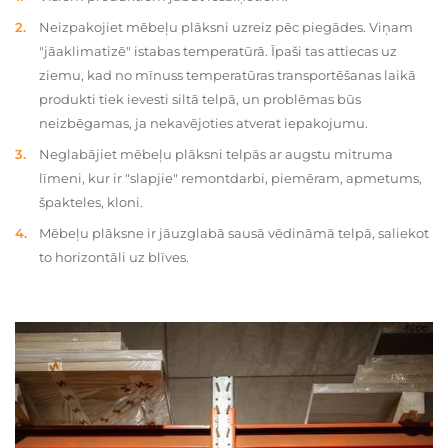
Neizpakojiet mēbeļu plāksni uzreiz pēc piegādes. Viņam
"jāaklimatizē" istabas temperatūrā. Īpaši tas attiecas uz
ziemu, kad no mīnuss temperatūras transportēšanas laikā
produkti tiek ievesti siltā telpā, un problēmas būs
neizbēgamas, ja nekavējoties atverat iepakojumu.
Neglabājiet mēbeļu plāksni telpās ar augstu mitruma
līmeni, kur ir "slapjie" remontdarbi, piemēram, apmetums,
špakteles, kloni.
Mēbeļu plāksne ir jāuzglabā sausā vēdināmā telpā, saliekot
to horizontāli uz blīves.