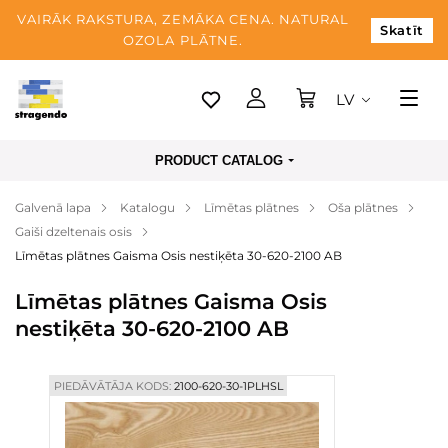
VAIRĀK RAKSTURA, ZEMĀKA CENA. NATURAL
Skatīt
OZOLA PLĀTNE.
LV
Tallina
PRODUCT CATALOG
Piegāde
Galvenā lapa
Katalogu
Līmētas plātnes
Oša plātnes
Apmaksa
Gaiši dzeltenais osis
Par mums
Līmētas plātnes Gaisma Osis nestiķēta 30-620-2100 AB
Blogs
Līmētas plātnes Gaisma Osis
nestiķēta 30-620-2100 AB
Kontaktinformācija
PIEDĀVĀTĀJA KODS:
2100-620-30-1PLHSL