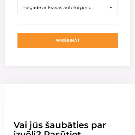
Piegāde ar kravas autofurgonu.
APRĒĶINĀT
Vai jūs šaubāties par
izvēli? Pasūtiet