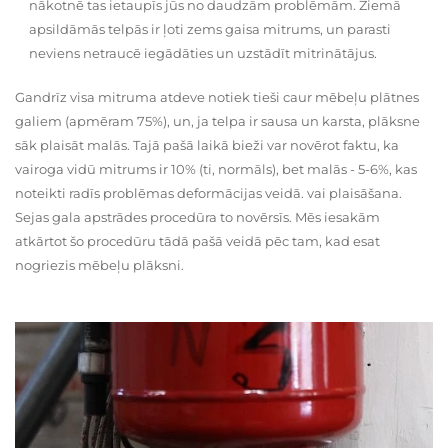
nākotnē tas ietaupīs jūs no daudzām problēmām. Ziemā
apsildāmās telpās ir ļoti zems gaisa mitrums, un parasti
neviens netraucē iegādāties un uzstādīt mitrinātājus.
Gandrīz visa mitruma atdeve notiek tieši caur mēbeļu plātnes
galiem (apmēram 75%), un, ja telpa ir sausa un karsta, plāksne
sāk plaisāt malās. Tajā pašā laikā bieži var novērot faktu, ka
vairoga vidū mitrums ir 10% (ti, normāls), bet malās - 5-6%, kas
noteikti radīs problēmas deformācijas veidā. vai plaisāšana.
Sejas gala apstrādes procedūra to novērsīs. Mēs iesakām
atkārtot šo procedūru tādā pašā veidā pēc tam, kad esat
nogriezis mēbeļu plāksni.