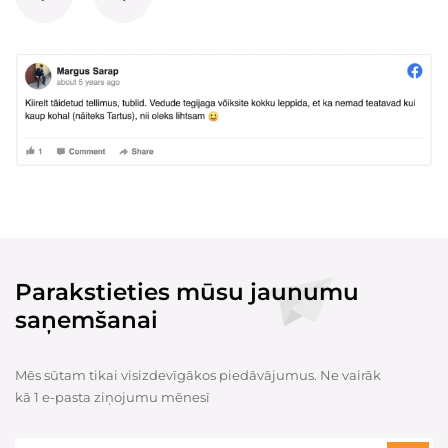
Parakstieties mūsu jaunumu
saņemšanai
Mēs sūtam tikai visizdevīgākos piedāvājumus. Ne vairāk
kā 1 e-pasta ziņojumu mēnesī