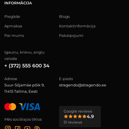
INFORMĀCIJA
Piegāde
Blogs
Apmaksa
Kontaktinformācija
Par mums
Pakalpojumi
Igauņu, krievu, angļu
valoda
+ (372) 555 600 34
Adrese
E-pasts
Suur-Sõjamäe põik 9,
stragendo@stragendo.ee
11415 Tallina, Eesti
Google reviews
4.9
Mēs sociālajos tīklos
51 reviews