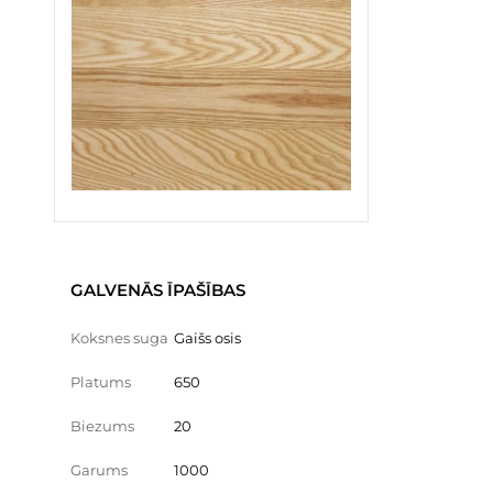
GALVENĀS ĪPAŠĪBAS
Koksnes suga
Gaišs osis
Platums
650
Biezums
20
Garums
1000