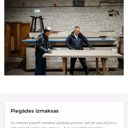
Piegādes izmaksas
Ja vēlaties pasūtīt vairākas dažādas preces, veiciet pasūtījumu,
izmantojot iepirkumu grozu — tur var redzēt piegādes