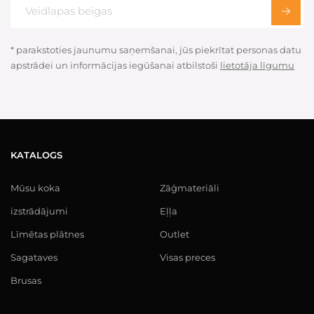
* parakstoties jaunumu saņemšanai, jūs piekrītat personas datu
apstrādei un informācijas iegūšanai atbilstoši
lietotāja līgumu
KATALOGS
Mūsu koka
Zāģmateriāli
izstrādājumi
Eļļa
Līmētas plātnes
Outlet
Sagataves
Visas preces
Brusas