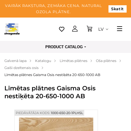
VAIRĀK RAKSTURA, ZEMĀKA CENA. NATURAL
Skatīt
OZOLA PLĀTNE.
LV
Tallina
PRODUCT CATALOG
Piegāde
Galvenā lapa
Katalogu
Līmētas plātnes
Oša plātnes
Apmaksa
Gaiši dzeltenais osis
Par mums
Līmētas plātnes Gaisma Osis nestiķēta 20-650-1000 AB
Blogs
Līmētas plātnes Gaisma Osis
nestiķēta 20-650-1000 AB
Kontaktinformācija
PIEDĀVĀTĀJA KODS:
1000-650-20-1PLHSL