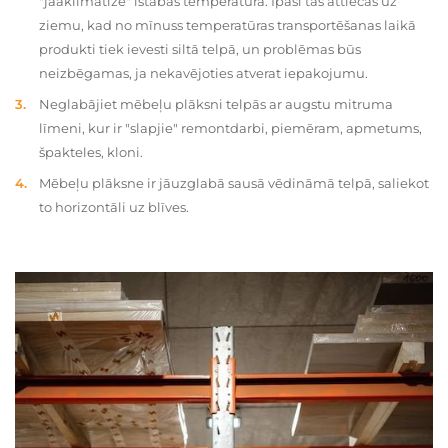
"jāaklimatizē" istabas temperatūrā. Īpaši tas attiecas uz
ziemu, kad no mīnuss temperatūras transportēšanas laikā
produkti tiek ievesti siltā telpā, un problēmas būs
neizbēgamas, ja nekavējoties atverat iepakojumu.
Neglabājiet mēbeļu plāksni telpās ar augstu mitruma
līmeni, kur ir "slapjie" remontdarbi, piemēram, apmetums,
špakteles, kloni.
Mēbeļu plāksne ir jāuzglabā sausā vēdināmā telpā, saliekot
to horizontāli uz blīves.