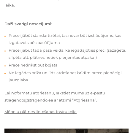
laikā.
Daži svarīgi nosacījumi:
Precei jābūt standartizētai, tas nevar būt izstrādājums, kas
izgatavots pēc pasūtījuma
Precei jābūt tādā pašā veidā, kā iegādājoties preci (sazāģēta,
slīpēta utt. plātnes netiek pieņemtas atpakaļ)
Prece nedrīkst būt bojāta
No iegādes brīža un līdz atdošanas brīdim prece pienācīgi
jāuzglabā
Lai noformētu atgriešanu, rakstiet mums uz e-pastu
stragendo@stragendo.ee ar atzīmi “Atgriešana”.
Mēbeļu plātnes lietošanas instrukcija