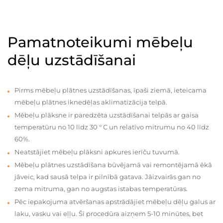
Pamatnoteikumi mēbeļu
dēļu uzstādīšanai
Pirms mēbeļu plātnes uzstādīšanas, īpaši ziemā, ieteicama
mēbeļu plātnes iknedēļas aklimatizācija telpā.
Mēbeļu plāksne ir paredzēta uzstādīšanai telpās ar gaisa
temperatūru no 10 līdz 30 ° C un relatīvo mitrumu no 40 līdz
60%.
Neatstājiet mēbeļu plāksni apkures ierīču tuvumā.
Mēbeļu plātnes uzstādīšana būvējamā vai remontējamā ēkā
jāveic, kad sausā telpa ir pilnībā gatava. Jāizvairās gan no
zema mitruma, gan no augstas istabas temperatūras.
Pēc iepakojuma atvēršanas apstrādājiet mēbeļu dēļu galus ar
laku, vasku vai eļļu. Šī procedūra aizņem 5-10 minūtes, bet