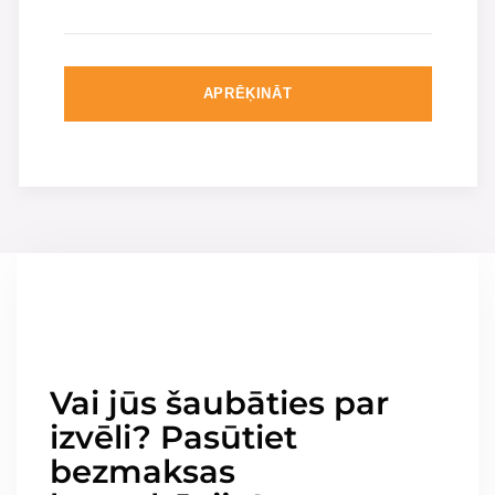
APRĒĶINĀT
Vai jūs šaubāties par
izvēli? Pasūtiet
bezmaksas