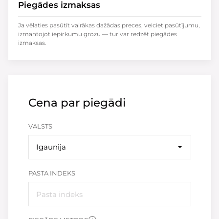
Piegādes izmaksas
Ja vēlaties pasūtīt vairākas dažādas preces, veiciet pasūtījumu,
izmantojot iepirkumu grozu — tur var redzēt piegādes
izmaksas.
Cena par piegādi
VALSTS
Igaunija
PASTA INDEKS