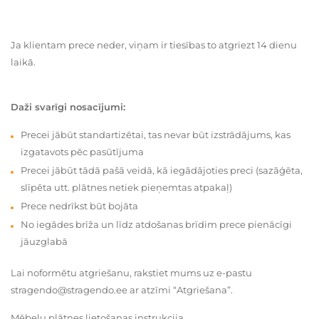
Ja klientam prece neder, viņam ir tiesības to atgriezt 14 dienu
laikā.
Daži svarīgi nosacījumi:
Precei jābūt standartizētai, tas nevar būt izstrādājums, kas
izgatavots pēc pasūtījuma
Precei jābūt tādā pašā veidā, kā iegādājoties preci (sazāģēta,
slīpēta utt. plātnes netiek pieņemtas atpakaļ)
Prece nedrīkst būt bojāta
No iegādes brīža un līdz atdošanas brīdim prece pienācīgi
jāuzglabā
Lai noformētu atgriešanu, rakstiet mums uz e-pastu
stragendo@stragendo.ee ar atzīmi “Atgriešana”.
Mēbeļu plātnes lietošanas instrukcija