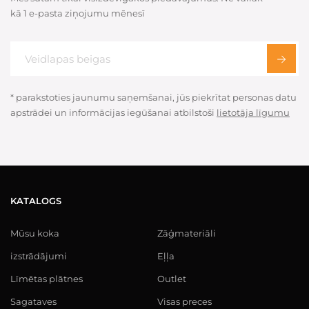
kā 1 e-pasta ziņojumu mēnesī
* parakstoties jaunumu saņemšanai, jūs piekrītat personas datu
apstrādei un informācijas iegūšanai atbilstoši
lietotāja līgumu
KATALOGS
Mūsu koka
Zāģmateriāli
izstrādājumi
Eļļa
Līmētas plātnes
Outlet
Sagataves
Visas preces