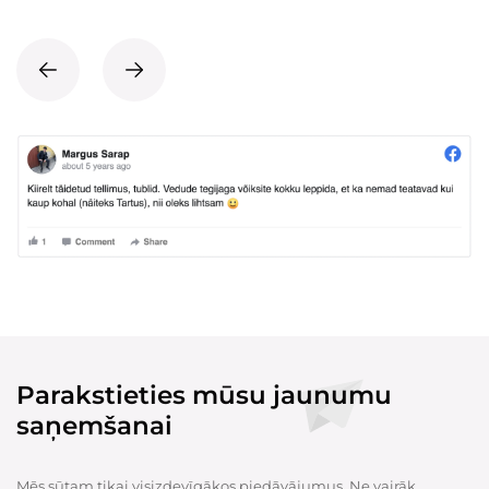
Parakstieties mūsu jaunumu
saņemšanai
Mēs sūtam tikai visizdevīgākos piedāvājumus. Ne vairāk