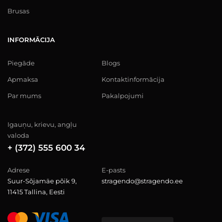
Brusas
INFORMĀCIJA
Piegāde
Blogs
Apmaksa
Kontaktinformācija
Par mums
Pakalpojumi
Igauņu, krievu, angļu
valoda
+ (372) 555 600 34
Adrese
E-pasts
Suur-Sõjamäe põik 9,
stragendo@stragendo.ee
11415 Tallina, Eesti