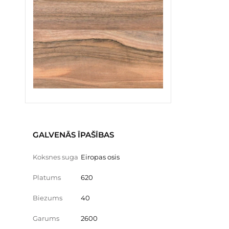
GALVENĀS ĪPAŠĪBAS
Koksnes suga
Eiropas osis
Platums
620
Biezums
40
Garums
2600