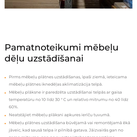
Pamatnoteikumi mēbeļu
dēļu uzstādīšanai
Pirms mēbeļu plātnes uzstādīšanas, īpaši ziemā, ieteicama
mēbeļu plātnes iknedēļas aklimatizācija telpā.
Mēbeļu plāksne ir paredzēta uzstādīšanai telpās ar gaisa
temperatūru no 10 līdz 30 ° C un relatīvo mitrumu no 40 līdz
60%.
Neatstājiet mēbeļu plāksni apkures ierīču tuvumā.
Mēbeļu plātnes uzstādīšana būvējamā vai remontējamā ēkā
jāveic, kad sausā telpa ir pilnībā gatava. Jāizvairās gan no