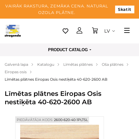
VAIRĀK RAKSTURA, ZEMĀKA CENA. NATURAL
Skatīt
OZOLA PLĀTNE.
LV
Tallina
PRODUCT CATALOG
Piegāde
Galvenā lapa
Katalogu
Līmētas plātnes
Oša plātnes
Apmaksa
Eiropas osis
Par mums
Līmētas plātnes Eiropas Osis nestiķēta 40-620-2600 AB
Blogs
Līmētas plātnes Eiropas Osis
nestiķēta 40-620-2600 AB
Kontaktinformācija
PIEDĀVĀTĀJA KODS:
2600-620-40-1PLTSL