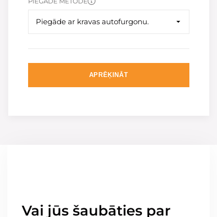
PIEGĀDE METODE
Piegāde ar kravas autofurgonu.
APRĒĶINĀT
Vai jūs šaubāties par