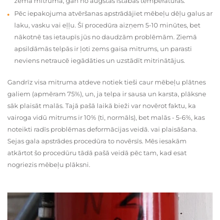
zema mitruma, gan no augstas istabas temperatūras.
Pēc iepakojuma atvēršanas apstrādājiet mēbeļu dēļu galus ar
laku, vasku vai eļļu. Šī procedūra aizņem 5-10 minūtes, bet
nākotnē tas ietaupīs jūs no daudzām problēmām. Ziemā
apsildāmās telpās ir ļoti zems gaisa mitrums, un parasti
neviens netraucē iegādāties un uzstādīt mitrinātājus.
Gandrīz visa mitruma atdeve notiek tieši caur mēbeļu plātnes
galiem (apmēram 75%), un, ja telpa ir sausa un karsta, plāksne
sāk plaisāt malās. Tajā pašā laikā bieži var novērot faktu, ka
vairoga vidū mitrums ir 10% (ti, normāls), bet malās - 5-6%, kas
noteikti radīs problēmas deformācijas veidā. vai plaisāšana.
Sejas gala apstrādes procedūra to novērsīs. Mēs iesakām
atkārtot šo procedūru tādā pašā veidā pēc tam, kad esat
nogriezis mēbeļu plāksni.