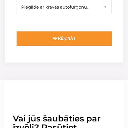
Piegāde ar kravas autofurgonu.
APRĒĶINĀT
Vai jūs šaubāties par
izvēli? Pasūtiet