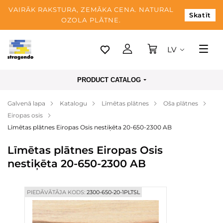
VAIRĀK RAKSTURA, ZEMĀKA CENA. NATURAL
Skatīt
OZOLA PLĀTNE.
LV
Tallina
PRODUCT CATALOG
Piegāde
Galvenā lapa
Katalogu
Līmētas plātnes
Oša plātnes
Apmaksa
Eiropas osis
Par mums
Līmētas plātnes Eiropas Osis nestiķēta 20-650-2300 AB
Blogs
Līmētas plātnes Eiropas Osis
nestiķēta 20-650-2300 AB
Kontaktinformācija
PIEDĀVĀTĀJA KODS:
2300-650-20-1PLTSL