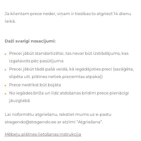
Ja klientam prece neder, viņam ir tiesības to atgriezt 14 dienu
laikā.
Daži svarīgi nosacījumi:
Precei jābūt standartizētai, tas nevar būt izstrādājums, kas
izgatavots pēc pasūtījuma
Precei jābūt tādā pašā veidā, kā iegādājoties preci (sazāģēta,
slīpēta utt. plātnes netiek pieņemtas atpakaļ)
Prece nedrīkst būt bojāta
No iegādes brīža un līdz atdošanas brīdim prece pienācīgi
jāuzglabā
Lai noformētu atgriešanu, rakstiet mums uz e-pastu
stragendo@stragendo.ee ar atzīmi “Atgriešana”.
Mēbeļu plātnes lietošanas instrukcija