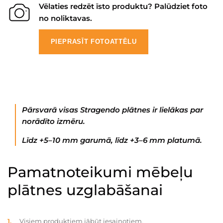
Vēlaties redzēt īsto produktu? Palūdziet foto
no noliktavas.
PIEPRASĪT FOTOATTĒLU
Pārsvarā visas Stragendo plātnes ir lielākas par
norādīto izmēru.
Līdz +5–10 mm garumā, līdz +3–6 mm platumā.
Pamatnoteikumi mēbeļu
plātnes uzglabāšanai
Visiem produktiem jābūt iesaiņotiem.