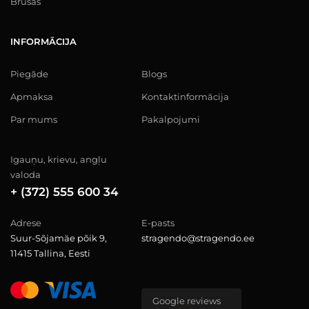
Brusas
INFORMĀCIJA
Piegāde
Blogs
Apmaksa
Kontaktinformācija
Par mums
Pakalpojumi
Igauņu, krievu, angļu
valoda
+ (372) 555 600 34
Adrese
E-pasts
Suur-Sõjamäe põik 9,
stragendo@stragendo.ee
11415 Tallina, Eesti
Google reviews