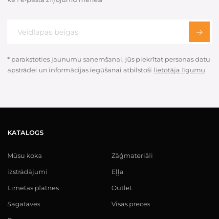
* parakstoties jaunumu saņemšanai, jūs piekrītat personas datu
apstrādei un informācijas iegūšanai atbilstoši
lietotāja līgumu
KATALOGS
Mūsu koka
Zāģmateriāli
izstrādājumi
Eļļa
Līmētas plātnes
Outlet
Sagataves
Visas preces