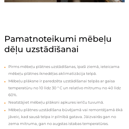
Pamatnoteikumi mēbeļu
dēļu uzstādīšanai
Pirms mēbeļu plātnes uzstādīšanas, īpaši ziemā, ieteicama
mēbeļu plātnes iknedēļas aklimatizācija telpā.
Mēbeļu plāksne ir paredzēta uzstādīšanai telpās ar gaisa
temperatūru no 10 līdz 30 ° C un relatīvo mitrumu no 40 līdz
60%.
Neatstājiet mēbeļu plāksni apkures ierīču tuvumā.
Mēbeļu plātnes uzstādīšana būvējamā vai remontējamā ēkā
jāveic, kad sausā telpa ir pilnībā gatava. Jāizvairās gan no
zema mitruma, gan no augstas istabas temperatūras.