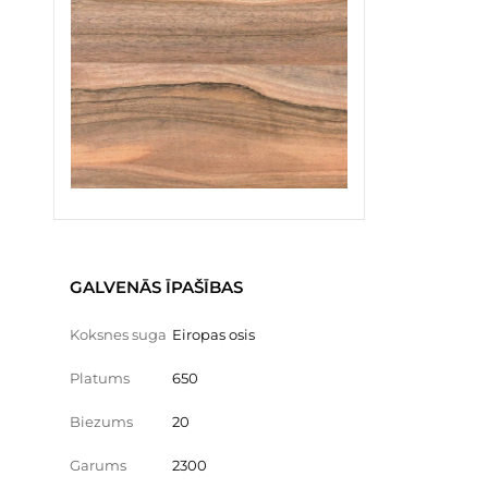
GALVENĀS ĪPAŠĪBAS
Koksnes suga
Eiropas osis
Platums
650
Biezums
20
Garums
2300