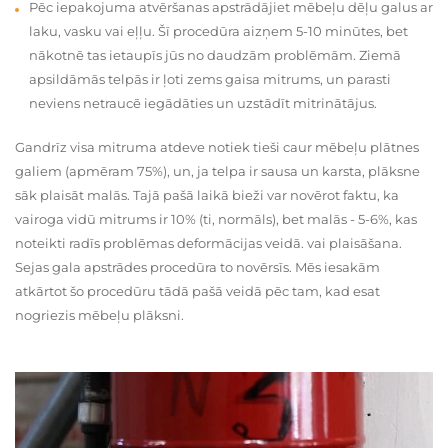
Pēc iepakojuma atvēršanas apstrādājiet mēbeļu dēļu galus ar
laku, vasku vai eļļu. Šī procedūra aizņem 5-10 minūtes, bet
nākotnē tas ietaupīs jūs no daudzām problēmām. Ziemā
apsildāmās telpās ir ļoti zems gaisa mitrums, un parasti
neviens netraucē iegādāties un uzstādīt mitrinātājus.
Gandrīz visa mitruma atdeve notiek tieši caur mēbeļu plātnes
galiem (apmēram 75%), un, ja telpa ir sausa un karsta, plāksne
sāk plaisāt malās. Tajā pašā laikā bieži var novērot faktu, ka
vairoga vidū mitrums ir 10% (ti, normāls), bet malās - 5-6%, kas
noteikti radīs problēmas deformācijas veidā. vai plaisāšana.
Sejas gala apstrādes procedūra to novērsīs. Mēs iesakām
atkārtot šo procedūru tādā pašā veidā pēc tam, kad esat
nogriezis mēbeļu plāksni.