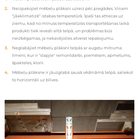
Neizpakojiet mēbeļu plāksni uzreiz pēc piegādes. Viņam
"jāaklimatizē" istabas temperatūrā. Īpaši tas attiecas uz
ziemu, kad no mīnuss temperatūras transportēšanas laikā
produkti tiek ievesti siltā telpā, un problēmas būs
neizbēgamas, ja nekavējoties atverat iepakojumu.
Neglabājiet mēbeļu plāksni telpās ar augstu mitruma
līmeni, kur ir "slapjie" remontdarbi, piemēram, apmetums,
špakteles, kloni.
Mēbeļu plāksne ir jāuzglabā sausā vēdināmā telpā, saliekot
to horizontāli uz blīves.