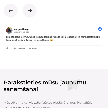
Parakstieties mūsu jaunumu
saņemšanai
Mēs sūtam tikai visizdevīgākos piedāvājumus. Ne vairāk
kā 1 e-pasta ziņojumu mēnesī