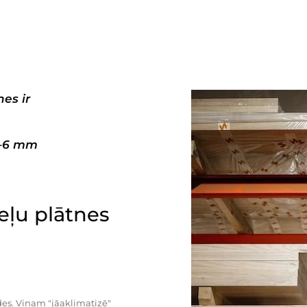
es ir
3–6 mm
ļu plātnes
es. Viņam "jāaklimatizē"