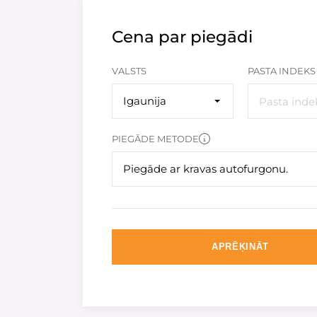
Cena par piegādi
VALSTS
PASTA INDEKS
Igaunija
PIEGĀDE METODE
Piegāde ar kravas autofurgonu.
APRĒĶINĀT