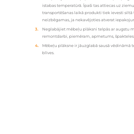
istabas temperatūrā. Īpaši tas attiecas uz zie
transportēšanas laikā produkti tiek ievesti silt
neizbēgamas, ja nekavējoties atverat iepakoj
Neglabājiet mēbeļu plāksni telpās ar augstu mit
remontdarbi, piemēram, apmetums, špakteles, 
Mēbeļu plāksne ir jāuzglabā sausā vēdināmā tel
blīves.