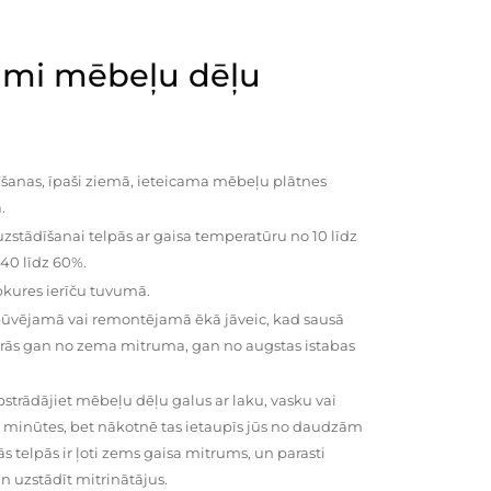
mi mēbeļu dēļu
šanas, īpaši ziemā, ieteicama mēbeļu plātnes
.
zstādīšanai telpās ar gaisa temperatūru no 10 līdz
 40 līdz 60%.
pkures ierīču tuvumā.
būvējamā vai remontējamā ēkā jāveic, kad sausā
vairās gan no zema mitruma, gan no augstas istabas
trādājiet mēbeļu dēļu galus ar laku, vasku vai
0 minūtes, bet nākotnē tas ietaupīs jūs no daudzām
telpās ir ļoti zems gaisa mitrums, un parasti
n uzstādīt mitrinātājus.