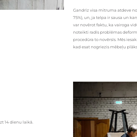
Gandrīz visa mitruma atdeve no
75%), un, ja telpa ir sausa un ka
var novērot faktu, ka vairoga vid
noteikti radīs problēmas deformā
procedūra to novērsīs. Mēs iesa
kad esat nogriezis mēbeļu plāks
zt 14 dienu laikā.