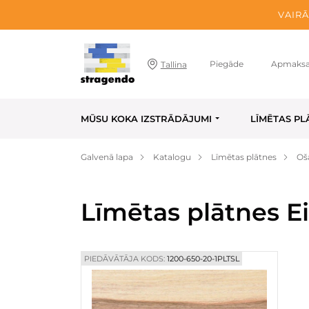
VAIRĀ
Piegāde
Apmaks
Tallina
MŪSU KOKA IZSTRĀDĀJUMI
LĪMĒTAS PL
Galvenā lapa
Katalogu
Līmētas plātnes
Oš
Līmētas plātnes E
PIEDĀVĀTĀJA KODS:
1200-650-20-1PLTSL