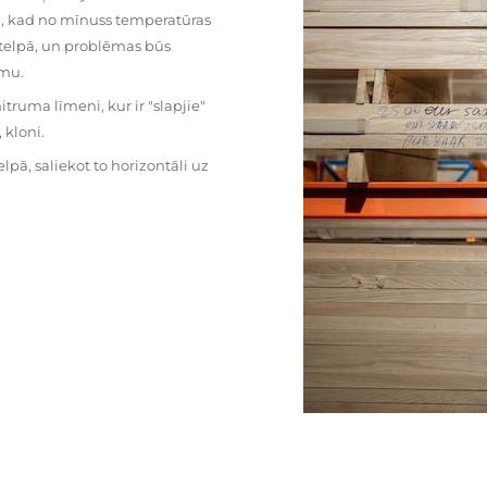
mu, kad no mīnuss temperatūras
ā telpā, un problēmas būs
umu.
ruma līmeni, kur ir "slapjie"
kloni.
pā, saliekot to horizontāli uz