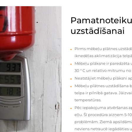
Pamatnoteiku
uzstādīšanai
Pirms mēbeļu plātnes uzstādī
iknedēļas aklimatizācija telpā
Mēbeļu plāksne ir paredzēta u
30 ° C un relatīvo mitrumu no
Neatstājiet mēbeļu plāksni a
Mēbeļu plātnes uzstādīšana 
telpa ir pilnībā gatava. Jāiz
temperatūras.
Pēc iepakojuma atvēršanas aps
eļļu. Šī procedūra aizņem 5-1
problēmām. Ziemā apsildāmās 
neviens netraucē iegādāties u