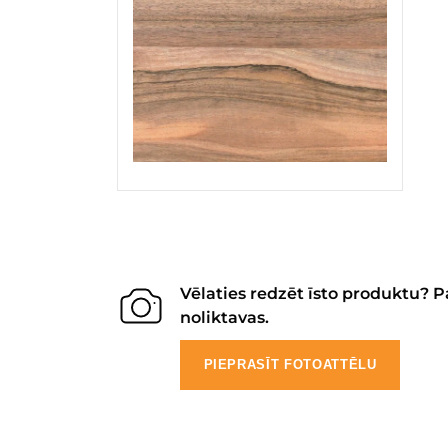
Vēlaties redzēt īsto produktu? P
noliktavas.
PIEPRASĪT FOTOATTĒLU