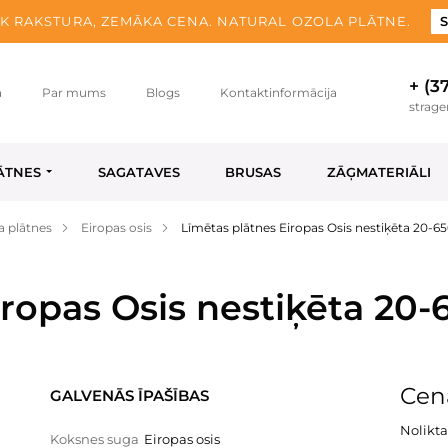
K RAKSTURA, ZEMĀKA CENA. NATURAL OZOLA PLĀTNE.
S
+ (3
a
Par mums
Blogs
Kontaktinformācija
strag
ĀTNES
SAGATAVES
BRUSAS
ZĀĢMATERIĀLI
a plātnes
Eiropas osis
Līmētas plātnes Eiropas Osis nestiķēta 20-6
iropas Osis nestiķēta 20
Cen
GALVENĀS ĪPAŠĪBAS
Nolikta
Koksnes suga
Eiropas osis