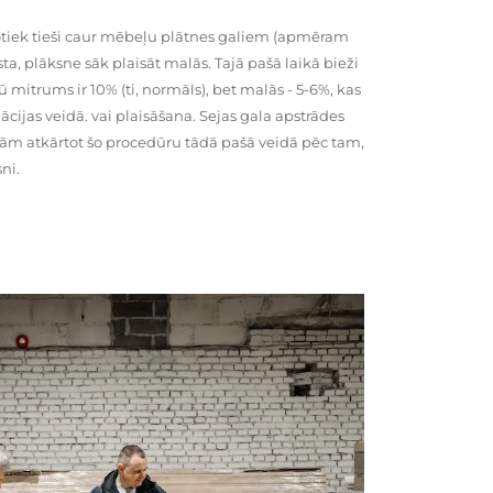
tiek tieši caur mēbeļu plātnes galiem (apmēram
rsta, plāksne sāk plaisāt malās. Tajā pašā laikā bieži
ū mitrums ir 10% (ti, normāls), bet malās - 5-6%, kas
cijas veidā. vai plaisāšana. Sejas gala apstrādes
kām atkārtot šo procedūru tādā pašā veidā pēc tam,
ni.