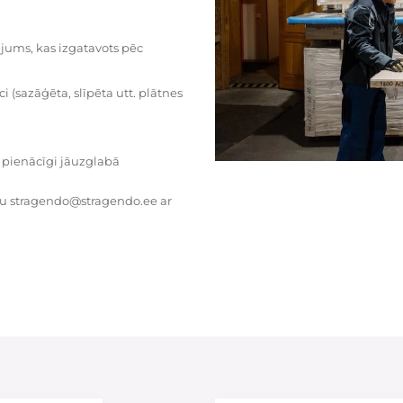
dājums, kas izgatavots pēc
i (sazāģēta, slīpēta utt. plātnes
 pienācīgi jāuzglabā
tu stragendo@stragendo.ee ar