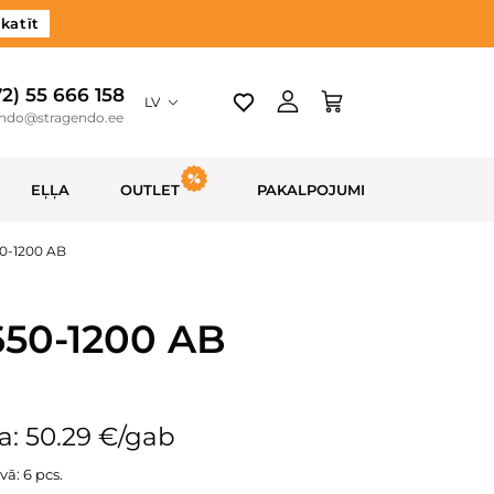
katīt
72) 55 666 158
LV
endo@stragendo.ee
EĻĻA
OUTLET
PAKALPOJUMI
50-1200 AB
-650-1200 AB
a: 50.29 €/gab
vā: 6 pcs.