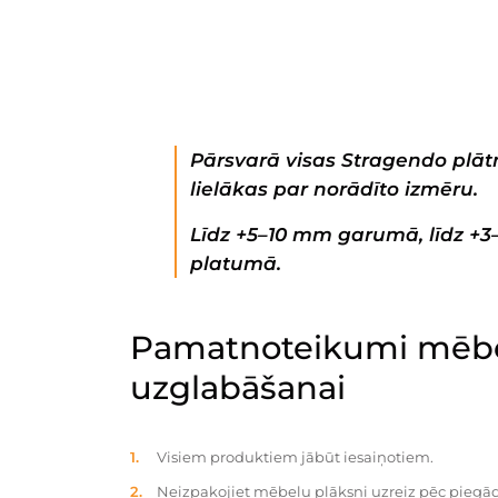
Pārsvarā visas Stragendo plātn
lielākas par norādīto izmēru.
Līdz +5–10 mm garumā, līdz +
platumā.
Pamatnoteikumi mēbe
uzglabāšanai
Visiem produktiem jābūt iesaiņotiem.
Neizpakojiet mēbeļu plāksni uzreiz pēc piegād