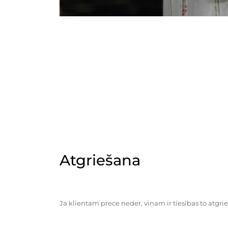
Atgriešana
Ja klientam prece neder, viņam ir tiesības to atgrie