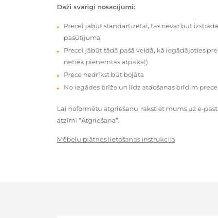
Daži svarīgi nosacījumi:
Precei jābūt standartizētai, tas nevar būt izstrā
pasūtījuma
Precei jābūt tādā pašā veidā, kā iegādājoties prec
netiek pieņemtas atpakaļ)
Prece nedrīkst būt bojāta
No iegādes brīža un līdz atdošanas brīdim prece
Lai noformētu atgriešanu, rakstiet mums uz e-pas
atzīmi “Atgriešana”.
Mēbeļu plātnes lietošanas instrukcija