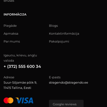
Brusas
INFORMĀCIJA
Piegāde
Blogs
Apmaksa
Kontaktinformācija
Par mums
Pakalpojumi
Igauņu, krievu, angļu
valoda
+ (372) 555 600 34
Adrese
E-pasts
Suur-Sõjamäe põik 9,
stragendo@stragendo.ee
11415 Tallina, Eesti
Google reviews