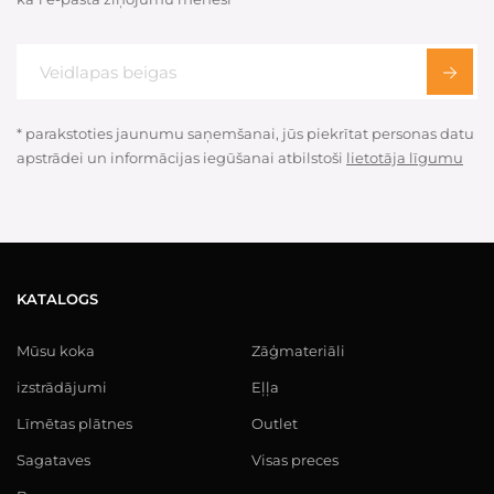
* parakstoties jaunumu saņemšanai, jūs piekrītat personas datu
apstrādei un informācijas iegūšanai atbilstoši
lietotāja līgumu
KATALOGS
Mūsu koka
Zāģmateriāli
izstrādājumi
Eļļa
Līmētas plātnes
Outlet
Sagataves
Visas preces