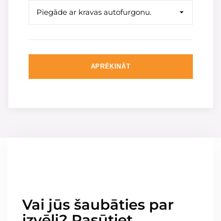
Piegāde ar kravas autofurgonu.
APRĒĶINĀT
Vai jūs šaubāties par
izvēli? Pasūtiet