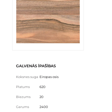
GALVENĀS ĪPAŠĪBAS
Koksnes suga
Eiropas osis
Platums
620
Biezums
20
Garums
2400