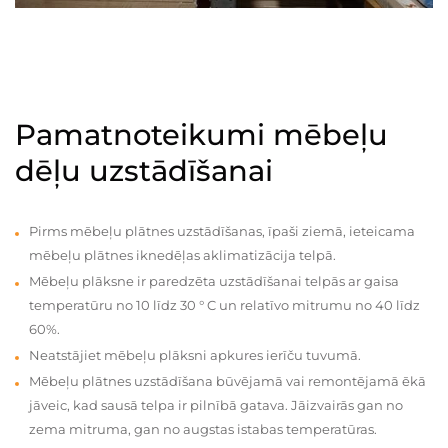
Pamatnoteikumi mēbeļu
dēļu uzstādīšanai
Pirms mēbeļu plātnes uzstādīšanas, īpaši ziemā, ieteicama
mēbeļu plātnes iknedēļas aklimatizācija telpā.
Mēbeļu plāksne ir paredzēta uzstādīšanai telpās ar gaisa
temperatūru no 10 līdz 30 ° C un relatīvo mitrumu no 40 līdz
60%.
Neatstājiet mēbeļu plāksni apkures ierīču tuvumā.
Mēbeļu plātnes uzstādīšana būvējamā vai remontējamā ēkā
jāveic, kad sausā telpa ir pilnībā gatava. Jāizvairās gan no
zema mitruma, gan no augstas istabas temperatūras.