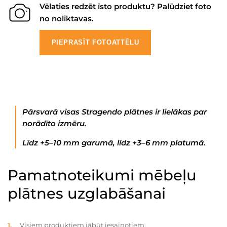
Vēlaties redzēt īsto produktu? Palūdziet foto
no noliktavas.
PIEPRASĪT FOTOATTĒLU
Pārsvarā visas Stragendo plātnes ir lielākas par
norādīto izmēru.
Līdz +5–10 mm garumā, līdz +3–6 mm platumā.
Pamatnoteikumi mēbeļu
plātnes uzglabāšanai
Visiem produktiem jābūt iesaiņotiem.