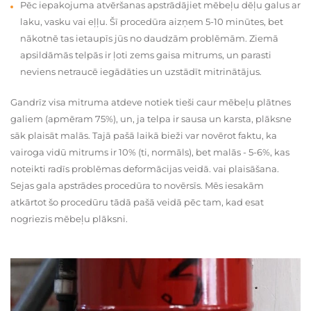
Pēc iepakojuma atvēršanas apstrādājiet mēbeļu dēļu galus ar
laku, vasku vai eļļu. Šī procedūra aizņem 5-10 minūtes, bet
nākotnē tas ietaupīs jūs no daudzām problēmām. Ziemā
apsildāmās telpās ir ļoti zems gaisa mitrums, un parasti
neviens netraucē iegādāties un uzstādīt mitrinātājus.
Gandrīz visa mitruma atdeve notiek tieši caur mēbeļu plātnes
galiem (apmēram 75%), un, ja telpa ir sausa un karsta, plāksne
sāk plaisāt malās. Tajā pašā laikā bieži var novērot faktu, ka
vairoga vidū mitrums ir 10% (ti, normāls), bet malās - 5-6%, kas
noteikti radīs problēmas deformācijas veidā. vai plaisāšana.
Sejas gala apstrādes procedūra to novērsīs. Mēs iesakām
atkārtot šo procedūru tādā pašā veidā pēc tam, kad esat
nogriezis mēbeļu plāksni.