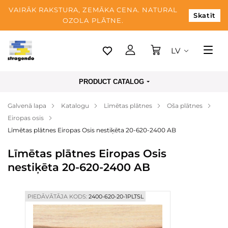
VAIRĀK RAKSTURA, ZEMĀKA CENA. NATURAL
Skatīt
OZOLA PLĀTNE.
LV
Tallina
PRODUCT CATALOG
Piegāde
Galvenā lapa
Katalogu
Līmētas plātnes
Oša plātnes
Apmaksa
Eiropas osis
Par mums
Līmētas plātnes Eiropas Osis nestiķēta 20-620-2400 AB
Blogs
Līmētas plātnes Eiropas Osis
nestiķēta 20-620-2400 AB
Kontaktinformācija
PIEDĀVĀTĀJA KODS:
2400-620-20-1PLTSL