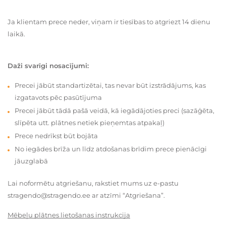
Ja klientam prece neder, viņam ir tiesības to atgriezt 14 dienu
laikā.
Daži svarīgi nosacījumi:
Precei jābūt standartizētai, tas nevar būt izstrādājums, kas
izgatavots pēc pasūtījuma
Precei jābūt tādā pašā veidā, kā iegādājoties preci (sazāģēta,
slīpēta utt. plātnes netiek pieņemtas atpakaļ)
Prece nedrīkst būt bojāta
No iegādes brīža un līdz atdošanas brīdim prece pienācīgi
jāuzglabā
Lai noformētu atgriešanu, rakstiet mums uz e-pastu
stragendo@stragendo.ee ar atzīmi “Atgriešana”.
Mēbeļu plātnes lietošanas instrukcija