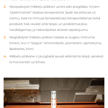
Neizpakojiet mēbeļu plāksni uzreiz pēc piegādes. Viņam
"jāaklimatizē" istabas temperatūrā. Īpaši tas attiecas uz
ziemu, kad no mīnuss temperatūras transportēšanas laikā
produkti tiek ievesti siltā telpā, un problēmas būs
neizbēgamas, ja nekavējoties atverat iepakojumu.
Neglabājiet mēbeļu plāksni telpās ar augstu mitruma
līmeni, kur ir "slapjie" remontdarbi, piemēram, apmetums,
špakteles, kloni.
Mēbeļu plāksne ir jāuzglabā sausā vēdināmā telpā, saliekot
to horizontāli uz blīves.