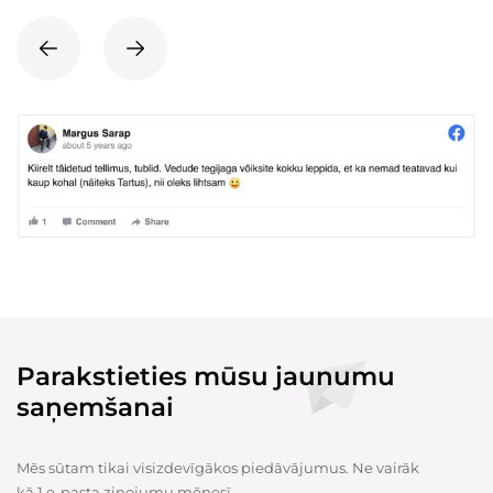
Parakstieties mūsu jaunumu
saņemšanai
Mēs sūtam tikai visizdevīgākos piedāvājumus. Ne vairāk
kā 1 e-pasta ziņojumu mēnesī