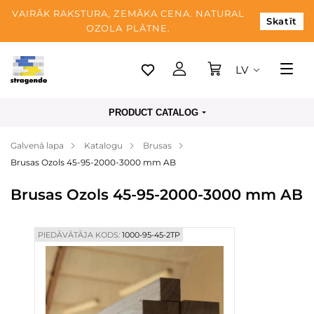
VAIRĀK RAKSTURA, ZEMĀKA CENA. NATURAL
Skatīt
OZOLA PLĀTNE.
LV
Tallina
PRODUCT CATALOG
Piegāde
Galvenā lapa
Katalogu
Brusas
Apmaksa
Brusas Ozols 45-95-2000-3000 mm AB
Par mums
Brusas Ozols 45-95-2000-3000 mm AB
Blogs
Kontaktinformācija
PIEDĀVĀTĀJA KODS:
1000-95-45-2TP