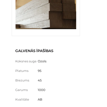
GALVENĀS ĪPAŠĪBAS
Koksnes suga
Ozols
Platums
95
Biezums
45
Garums
1000
Kvalitāte
AB