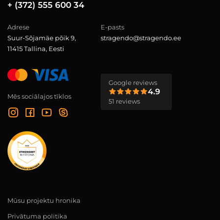
+ (372) 555 600 34
Adrese
E-pasts
Suur-Sõjamäe põik 9,
stragendo@stragendo.ee
11415 Tallina, Eesti
Google reviews
4.9
Mēs sociālajos tīklos
51 reviews
Mūsu projektu hronika
Privātuma politika