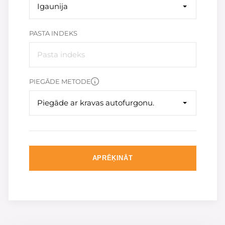
Igaunija
PASTA INDEKS
PIEGĀDE METODE
Piegāde ar kravas autofurgonu.
APRĒĶINĀT