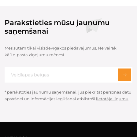
Parakstieties mūsu jaunumu
saņemšanai
Mēs sūtam tikai visizdevīgākos piedāvājumus. Ne vairāk
kā 1 e-pasta ziņojumu mēnesī
* parakstoties jaunumu saņemšanai, jūs piekrītat personas datu
apstrādei un informācijas iegūšanai atbilstoši
lietotāja līgumu