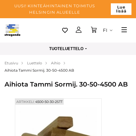
UUSI! KIINTEÄHINTAINEN TOIMITUS
Lue
lisää
HELSINGIN ALUEELLE
FI
Tallinn
TUOTELUETTELO
Toimitus
Etusivu
Luettelo
Aihio
Maksu
Aihiota Tammi Sormij. 30-50-4500 AB
Yrityksen
Aihiota Tammi Sormij. 30-50-4500 AB
Blogi
Yhteystiedot
ARTIKKELI:
4500-50-30-2STT