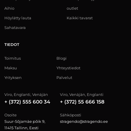
Aihio
outlet
Höylätty lauta
Kaikki tavarat
Sahatavara
TIEDOT
Toimitus
Blogi
Maksu
Yhteystiedot
Yrityksen
Palvelut
Viro, Englanti, Venäjän
Viro, Venäjän, Englanti
+ (372) 555 600 34
+ (372) 55 666 158
Osoite
Sähköposti
Suur-Sõjamäe põik 9,
stragendo@stragendo.ee
11415 Tallinn, Eesti